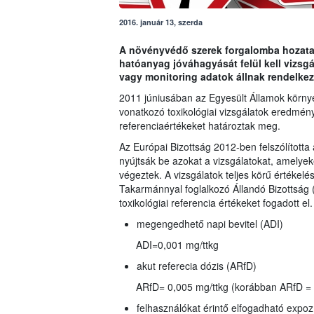
2016. január 13, szerda
A növényvédő szerek forgalomba hozatalá
hatóanyag jóváhagyását felül kell vizs
vagy monitoring adatok állnak rendelkez
2011 júniusában az Egyesült Államok környez
vonatkozó toxikológiai vizsgálatok eredmény
referenciaértékeket határoztak meg.
Az Európai Bizottság 2012-ben felszólította 
nyújtsák be azokat a vizsgálatokat, amelyeke
végeztek. A vizsgálatok teljes körű értékelé
Takarmánnyal foglalkozó Állandó Bizottsá
toxikológiai referencia értékeket fogadott el.
megengedhető napi bevitel (ADI)
ADI=0,001 mg/ttkg
akut referecia dózis (ARfD)
ARfD= 0,005 mg/ttkg (korábban ARfD = 
felhasználókat érintő elfogadható expoz