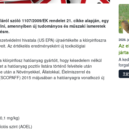
épüle
ról szóló 1107/2009/EK rendelet 21. cikke alapján, egy
gálni, amennyiben új tudományos és műszaki ismeretek
ésre.
etvédelmi hivatala (US EPA) újraértékelte a klórpirifoszra
2026. j
Az e
eit. Az értékelés eredményeként új toxikológiai
járta
A kedv
a klórpirifosz hatóanyag gyártóit, hogy késedelem nélkül
forga
t a hatóanyag pozitív listára történő felvétele után
Korm.
se után a Növényekkel, Állatokkal, Élelmiszerrel és
TO
sérül
g (SCOPAFF) 2015 májusában a hatóanyagra vonatkozó új
felme
veszé
Ezen 
vonni
jártas
0,1 mg/kg)
íciós szint (AOEL)