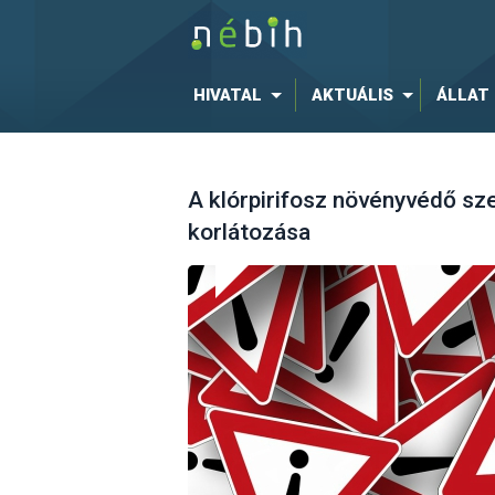
HIVATAL
AKTUÁLIS
ÁLLAT
A klórpirifosz növényvédő sz
korlátozása