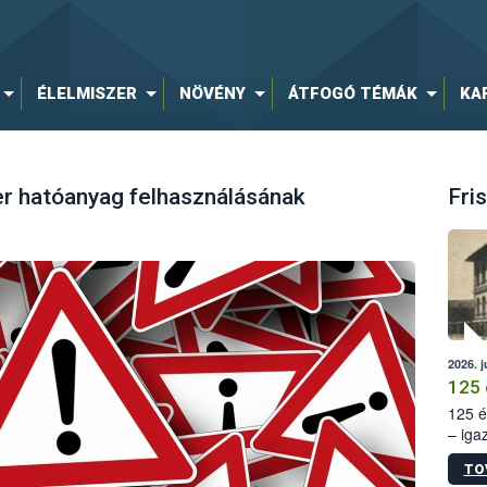
ÉLELMISZER
NÖVÉNY
ÁTFOGÓ TÉMÁK
KA
er hatóanyag felhasználásának
Fris
2026. j
125 
125 é
– iga
állam
TO
15. sz