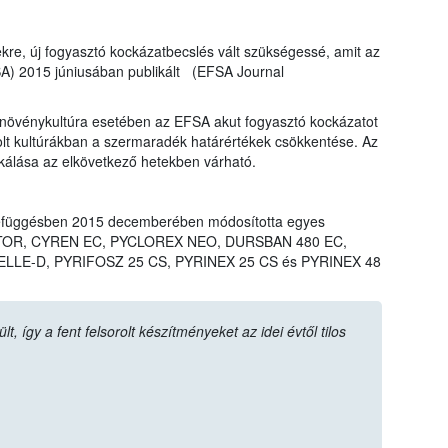
ekre, új fogyasztó kockázatbecslés vált szükségessé, amit az
SA) 2015 júniusában publikált (EFSA Journal
övénykultúra esetében az EFSA akut fogyasztó kockázatot
rolt kultúrákban a szermaradék határértékek csökkentése. Az
ikálása az elkövetkező hetekben várható.
efüggésben 2015 decemberében módosította egyes
LIGATOR, CYREN EC, PYCLOREX NEO, DURSBAN 480 EC,
LLE-D, PYRIFOSZ 25 CS, PYRINEX 25 CS és PYRINEX 48
 így a fent felsorolt készítményeket az idei évtől tilos