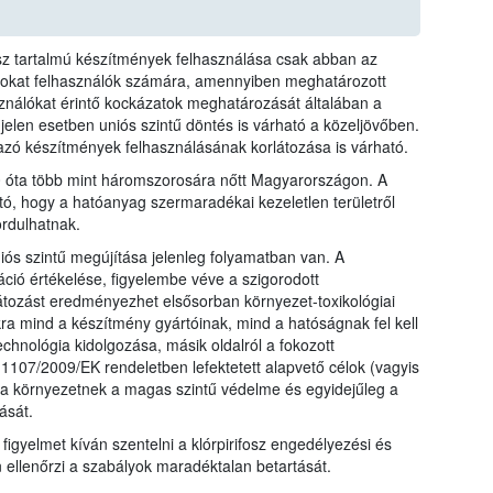
fosz tartalmú készítmények felhasználása csak abban az
azokat felhasználók számára, amennyiben meghatározott
sználókat érintő kockázatok meghatározását általában a
 jelen esetben uniós szintű döntés is várható a közeljövőben.
mazó készítmények felhasználásának korlátozása is várható.
10 óta több mint háromszorosára nőtt Magyarországon. A
tó, hogy a hatóanyag szermaradékai kezeletlen területről
rdulhatnak.
iós szintű megújítása jelenleg folyamatban van. A
ió értékelése, figyelembe véve a szigorodott
átozást eredményezhet elsősorban környezet-toxikológiai
kra mind a készítmény gyártóinak, mind a hatóságnak fel kell
echnológia kidolgozása, másik oldalról a fokozott
107/2009/EK rendeletben lefektetett alapvető célok (vagyis
a környezetnek a magas szintű védelme és egyidejűleg a
ását.
 figyelmet kíván szentelni a klórpirifosz engedélyezési és
n ellenőrzi a szabályok maradéktalan betartását.