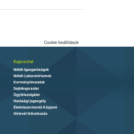
Cookie beállítások
Kapcsolat
Nébih Igazgatóságok
Nébih Laboratóriumok
Kormányhivatalok
Sajtókapcsolat
Ügyfélszolgálat
Hatósági jogsegély
Élelmiszermentő Központ
Hírlevél feliratkozás