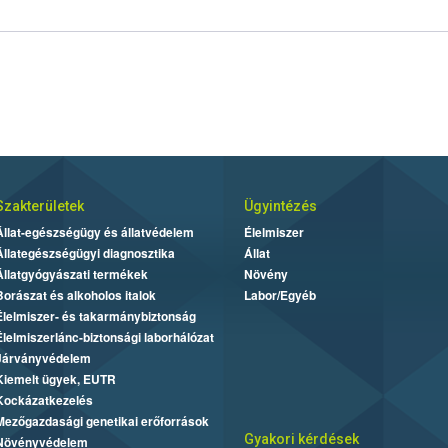
Szakterületek
Ügyintézés
Állat-egészségügy és állatvédelem
Élelmiszer
Állategészségügyi diagnosztika
Állat
Állatgyógyászati termékek
Növény
Borászat és alkoholos italok
Labor/Egyéb
Élelmiszer- és takarmánybiztonság
Élelmiszerlánc-biztonsági laborhálózat
Járványvédelem
Kiemelt ügyek, EUTR
Kockázatkezelés
Mezőgazdasági genetikai erőforrások
Gyakori kérdések
Növényvédelem