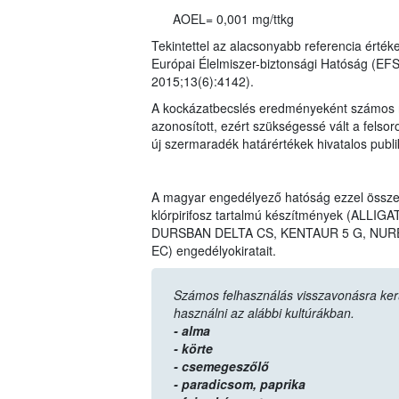
AOEL= 0,001 mg/ttkg
Tekintettel az alacsonyabb referencia érték
Európai Élelmiszer-biztonsági Hatóság (EF
2015;13(6):4142).
A kockázatbecslés eredményeként számos n
azonosított, ezért szükségessé vált a felso
új szermaradék határértékek hivatalos publ
A magyar engedélyező hatóság ezzel össz
klórpirifosz tartalmú készítmények (AL
DURSBAN DELTA CS, KENTAUR 5 G, NURE
EC) engedélyokiratait.
Számos felhasználás visszavonásra került,
használni az alábbi kultúrákban.
- alma
- körte
- csemegeszőlő
- paradicsom,
paprika