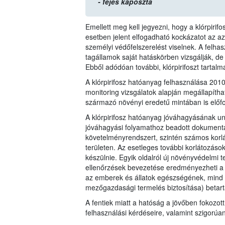
- fejes káposzta
Emellett meg kell jegyezni, hogy a klórpiri
esetben jelent elfogadható kockázatot az 
személyi védőfelszerelést viselnek. A felha
tagállamok saját hatáskörben vizsgálják, de
Ebből adódóan további, klórpirifoszt tartal
A klórpirifosz hatóanyag felhasználása 20
monitoring vizsgálatok alapján megállapítha
származó növényi eredetű mintában is előfo
A klórpirifosz hatóanyag jóváhagyásának un
jóváhagyási folyamathoz beadott dokumentác
követelményrendszert, szintén számos korl
területen. Az esetleges további korlátozáso
készülnie. Egyik oldalról új növényvédelmi t
ellenőrzések bevezetése eredményezheti a 1
az emberek és állatok egészségének, mind 
mezőgazdasági termelés biztosítása) betart
A fentiek miatt a hatóság a jövőben fokozott
felhasználási kérdéseire, valamint szigorúa