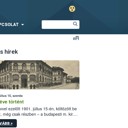
PCSOLAT
s hírek
úlius 15, szerda
éve történt
vvel ezelőtt 1901. július 15-én, költözött be
z, még csak részben – a budapesti m. kir.
i vetőmagvizsgáló állomás a Kis Rókus utca
VÁBB >
ám alatti, Czigler Győző által tervezett új