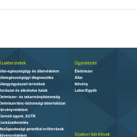
Szakterületek
Ügyintézés
Állat-egészségügy és állatvédelem
Élelmiszer
Állategészségügyi diagnosztika
Állat
Állatgyógyászati termékek
Növény
Borászat és alkoholos italok
Labor/Egyéb
Élelmiszer- és takarmánybiztonság
Élelmiszerlánc-biztonsági laborhálózat
Járványvédelem
Kiemelt ügyek, EUTR
Kockázatkezelés
Mezőgazdasági genetikai erőforrások
Gyakori kérdések
Növényvédelem