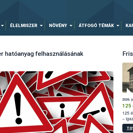
ÉLELMISZER
NÖVÉNY
ÁTFOGÓ TÉMÁK
KA
er hatóanyag felhasználásának
Fris
2026. j
125 
125 é
– iga
állam
TO
15. sz