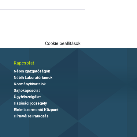
Cookie beállítások
Kapcsolat
Nébih Igazgatóságok
Nébih Laboratóriumok
Kormányhivatalok
Sajtókapcsolat
Ügyfélszolgálat
Hatósági jogsegély
Élelmiszermentő Központ
Hírlevél feliratkozás