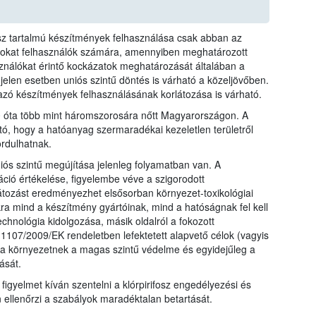
fosz tartalmú készítmények felhasználása csak abban az
azokat felhasználók számára, amennyiben meghatározott
sználókat érintő kockázatok meghatározását általában a
 jelen esetben uniós szintű döntés is várható a közeljövőben.
mazó készítmények felhasználásának korlátozása is várható.
10 óta több mint háromszorosára nőtt Magyarországon. A
tó, hogy a hatóanyag szermaradékai kezeletlen területről
rdulhatnak.
iós szintű megújítása jelenleg folyamatban van. A
ió értékelése, figyelembe véve a szigorodott
átozást eredményezhet elsősorban környezet-toxikológiai
kra mind a készítmény gyártóinak, mind a hatóságnak fel kell
echnológia kidolgozása, másik oldalról a fokozott
107/2009/EK rendeletben lefektetett alapvető célok (vagyis
a környezetnek a magas szintű védelme és egyidejűleg a
ását.
 figyelmet kíván szentelni a klórpirifosz engedélyezési és
n ellenőrzi a szabályok maradéktalan betartását.