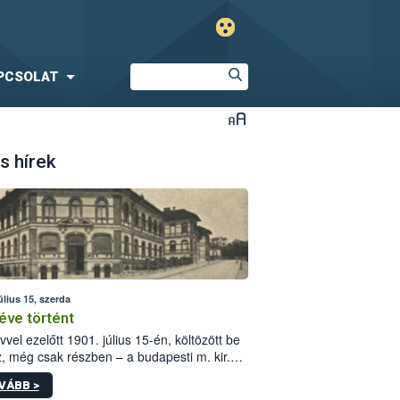
PCSOLAT
s hírek
úlius 15, szerda
éve történt
vvel ezelőtt 1901. július 15-én, költözött be
z, még csak részben – a budapesti m. kir.
i vetőmagvizsgáló állomás a Kis Rókus utca
VÁBB >
ám alatti, Czigler Győző által tervezett új