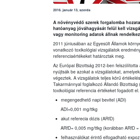
2016. január 13, szerda
A növényvédő szerek forgalomba hozatalá
hatóanyag jóváhagyását felül kell vizs
vagy monitoring adatok állnak rendelkez
2011 júniusában az Egyesült Államok környez
vonatkozó toxikológiai vizsgálatok eredmény
referenciaértékeket határoztak meg.
Az Európai Bizottság 2012-ben felszólította 
nyújtsák be azokat a vizsgálatokat, amelyeke
végeztek. A vizsgálatok teljes körű értékelé
Takarmánnyal foglalkozó Állandó Bizottsá
toxikológiai referencia értékeket fogadott el.
megengedhető napi bevitel (ADI)
ADI=0,001 mg/ttkg
akut referecia dózis (ARfD)
ARfD= 0,005 mg/ttkg (korábban ARfD = 
felhasználókat érintő elfogadható expoz