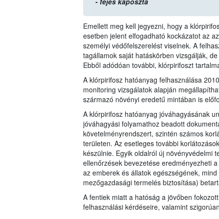
- fejes káposzta
Emellett meg kell jegyezni, hogy a klórpiri
esetben jelent elfogadható kockázatot az 
személyi védőfelszerelést viselnek. A felha
tagállamok saját hatáskörben vizsgálják, de
Ebből adódóan további, klórpirifoszt tartal
A klórpirifosz hatóanyag felhasználása 20
monitoring vizsgálatok alapján megállapítha
származó növényi eredetű mintában is előfo
A klórpirifosz hatóanyag jóváhagyásának un
jóváhagyási folyamathoz beadott dokumentác
követelményrendszert, szintén számos korl
területen. Az esetleges további korlátozáso
készülnie. Egyik oldalról új növényvédelmi t
ellenőrzések bevezetése eredményezheti a 1
az emberek és állatok egészségének, mind 
mezőgazdasági termelés biztosítása) betart
A fentiek miatt a hatóság a jövőben fokozott
felhasználási kérdéseire, valamint szigorúa