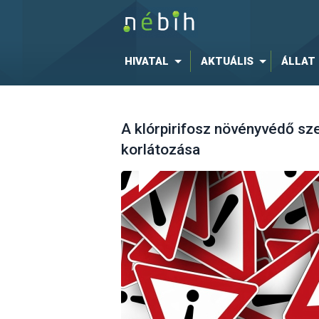
HIVATAL
AKTUÁLIS
ÁLLAT
A klórpirifosz növényvédő sz
korlátozása