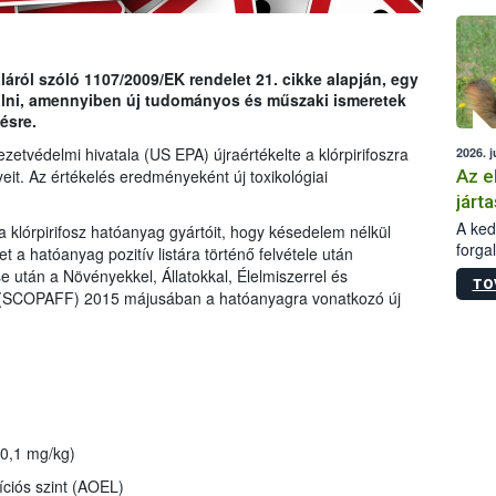
épüle
ról szóló 1107/2009/EK rendelet 21. cikke alapján, egy
gálni, amennyiben új tudományos és műszaki ismeretek
ésre.
etvédelmi hivatala (US EPA) újraértékelte a klórpirifoszra
2026. j
Az e
eit. Az értékelés eredményeként új toxikológiai
járta
A kedv
a klórpirifosz hatóanyag gyártóit, hogy késedelem nélkül
forga
t a hatóanyag pozitív listára történő felvétele után
Korm.
se után a Növényekkel, Állatokkal, Élelmiszerrel és
TO
sérül
g (SCOPAFF) 2015 májusában a hatóanyagra vonatkozó új
felme
veszé
Ezen 
vonni
jártas
0,1 mg/kg)
íciós szint (AOEL)