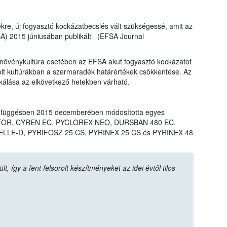
ekre, új fogyasztó kockázatbecslés vált szükségessé, amit az
SA) 2015 júniusában publikált (EFSA Journal
övénykultúra esetében az EFSA akut fogyasztó kockázatot
rolt kultúrákban a szermaradék határértékek csökkentése. Az
ikálása az elkövetkező hetekben várható.
efüggésben 2015 decemberében módosította egyes
LIGATOR, CYREN EC, PYCLOREX NEO, DURSBAN 480 EC,
LLE-D, PYRIFOSZ 25 CS, PYRINEX 25 CS és PYRINEX 48
 így a fent felsorolt készítményeket az idei évtől tilos