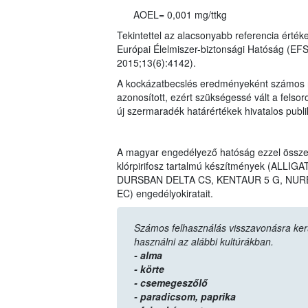
AOEL= 0,001 mg/ttkg
Tekintettel az alacsonyabb referencia érték
Európai Élelmiszer-biztonsági Hatóság (EF
2015;13(6):4142).
A kockázatbecslés eredményeként számos n
azonosított, ezért szükségessé vált a felso
új szermaradék határértékek hivatalos publ
A magyar engedélyező hatóság ezzel össz
klórpirifosz tartalmú készítmények (AL
DURSBAN DELTA CS, KENTAUR 5 G, NURE
EC) engedélyokiratait.
Számos felhasználás visszavonásra került,
használni az alábbi kultúrákban.
- alma
- körte
- csemegeszőlő
- paradicsom,
paprika