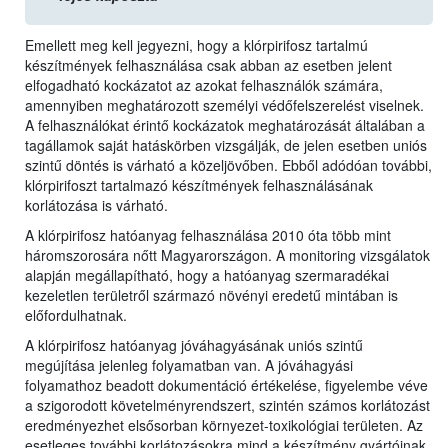
Emellett meg kell jegyezni, hogy a klórpirifosz tartalmú
készítmények felhasználása csak abban az esetben jelent
elfogadható kockázatot az azokat felhasználók számára,
amennyiben meghatározott személyi védőfelszerelést viselnek.
A felhasználókat érintő kockázatok meghatározását általában a
tagállamok saját hatáskörben vizsgálják, de jelen esetben uniós
szintű döntés is várható a közeljövőben. Ebből adódóan további,
klórpirifoszt tartalmazó készítmények felhasználásának
korlátozása is várható.
A klórpirifosz hatóanyag felhasználása 2010 óta több mint
háromszorosára nőtt Magyarországon. A monitoring vizsgálatok
alapján megállapítható, hogy a hatóanyag szermaradékai
kezeletlen területről származó növényi eredetű mintában is
előfordulhatnak.
A klórpirifosz hatóanyag jóváhagyásának uniós szintű
megújítása jelenleg folyamatban van. A jóváhagyási
folyamathoz beadott dokumentáció értékelése, figyelembe véve
a szigorodott követelményrendszert, szintén számos korlátozást
eredményezhet elsősorban környezet-toxikológiai területen. Az
esetleges további korlátozásokra mind a készítmény gyártóinak,