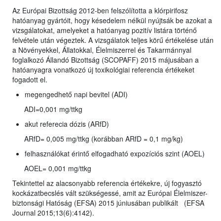
Az Európai Bizottság 2012-ben felszólította a klórpirifosz
hatóanyag gyártóit, hogy késedelem nélkül nyújtsák be azokat a
vizsgálatokat, amelyeket a hatóanyag pozitív listára történő
felvétele után végeztek. A vizsgálatok teljes körű értékelése után
a Növényekkel, Állatokkal, Élelmiszerrel és Takarmánnyal
foglalkozó Állandó Bizottság (SCOPAFF) 2015 májusában a
hatóanyagra vonatkozó új toxikológiai referencia értékeket
fogadott el.
megengedhető napi bevitel (ADI)
ADI=0,001 mg/ttkg
akut referecia dózis (ARfD)
ARfD= 0,005 mg/ttkg (korábban ARfD = 0,1 mg/kg)
felhasználókat érintő elfogadható expozíciós szint (AOEL)
AOEL= 0,001 mg/ttkg
Tekintettel az alacsonyabb referencia értékekre, új fogyasztó
kockázatbecslés vált szükségessé, amit az Európai Élelmiszer-
biztonsági Hatóság (EFSA) 2015 júniusában publikált (EFSA
Journal 2015;13(6):4142).