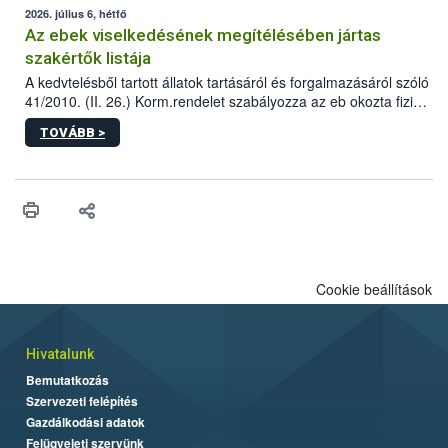
2026. július 6, hétfő
Az ebek viselkedésének megítélésében jártas
szakértők listája
A kedvtelésből tartott állatok tartásáról és forgalmazásáról szóló
41/2010. (II. 26.) Korm.rendelet szabályozza az eb okozta fizikai
sérülés, illetve ennek veszélye keletkezésekor felmerülő
TOVÁBB >
hatósági feladatokat, valamint a veszélyes eb tartását és annak
engedélyezését. Ezen eljárások során szükség esetén be kell
vonni az ebek viselkedésének megítélésében jártas szakértőt.
Cookie beállítások
Hivatalunk
Bemutatkozás
Szervezeti felépítés
Gazdálkodási adatok
Felügyeleti szervünk