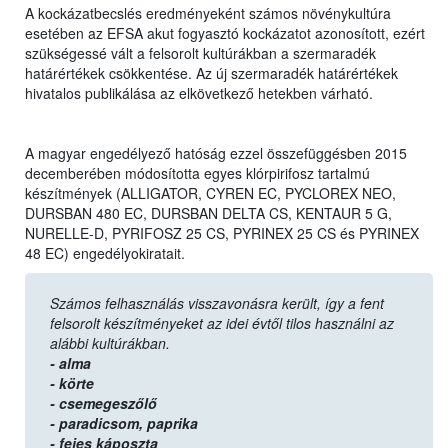
A kockázatbecslés eredményeként számos növénykultúra
esetében az EFSA akut fogyasztó kockázatot azonosított, ezért
szükségessé vált a felsorolt kultúrákban a szermaradék
határértékek csökkentése. Az új szermaradék határértékek
hivatalos publikálása az elkövetkező hetekben várható.
A magyar engedélyező hatóság ezzel összefüggésben 2015
decemberében módosította egyes klórpirifosz tartalmú
készítmények (ALLIGATOR, CYREN EC, PYCLOREX NEO,
DURSBAN 480 EC, DURSBAN DELTA CS, KENTAUR 5 G,
NURELLE-D, PYRIFOSZ 25 CS, PYRINEX 25 CS és PYRINEX
48 EC) engedélyokiratait.
Számos felhasználás visszavonásra került, így a fent
felsorolt készítményeket az idei évtől tilos használni az
alábbi kultúrákban.
- alma
- körte
- csemegeszőlő
- paradicsom,
paprika
- fejes káposzta