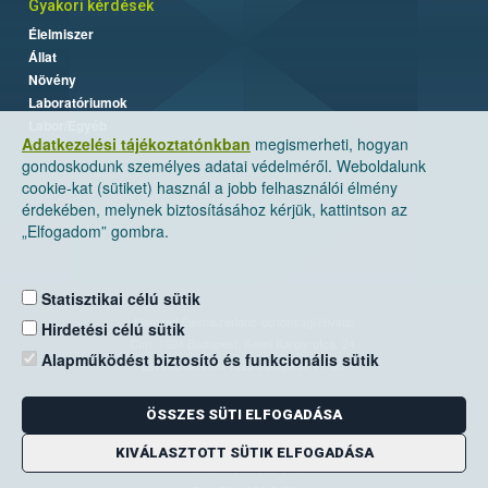
Gyakori kérdések
Élelmiszer
Állat
Növény
Laboratóriumok
Labor/Egyéb
Adatkezelési tájékoztatónkban
megismerheti, hogyan
gondoskodunk személyes adatai védelméről. Weboldalunk
cookie-kat (sütiket) használ a jobb felhasználói élmény
érdekében, melynek biztosításához kérjük, kattintson az
„Elfogadom” gombra.
Statisztikai célú sütik
Nemzeti Élelmiszerlánc-biztonsági Hivatal
Hirdetési célú sütik
Cím: 1024 Budapest, Keleti Károly utca. 24.
Alapműködést biztosító és funkcionális sütik
Levelezési cím: 1525 Budapest. Pf. 30.
ÖSSZES SÜTI ELFOGADÁSA
E-mail:
ugyfelszolgalat@nebih.gov.hu
Zöld szám: 06-80/263-244
KIVÁLASZTOTT SÜTIK ELFOGADÁSA
Telefon: 06-1/ 336-9000