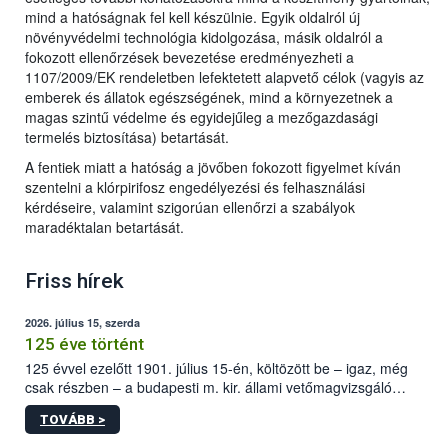
mind a hatóságnak fel kell készülnie. Egyik oldalról új
növényvédelmi technológia kidolgozása, másik oldalról a
fokozott ellenőrzések bevezetése eredményezheti a
1107/2009/EK rendeletben lefektetett alapvető célok (vagyis az
emberek és állatok egészségének, mind a környezetnek a
magas szintű védelme és egyidejűleg a mezőgazdasági
termelés biztosítása) betartását.
A fentiek miatt a hatóság a jövőben fokozott figyelmet kíván
szentelni a klórpirifosz engedélyezési és felhasználási
kérdéseire, valamint szigorúan ellenőrzi a szabályok
maradéktalan betartását.
Friss hírek
2026. július 15, szerda
125 éve történt
125 évvel ezelőtt 1901. július 15-én, költözött be – igaz, még
csak részben – a budapesti m. kir. állami vetőmagvizsgáló
állomás a Kis Rókus utca 15. szám alatti, Czigler Győző által
TOVÁBB >
tervezett új épületébe.