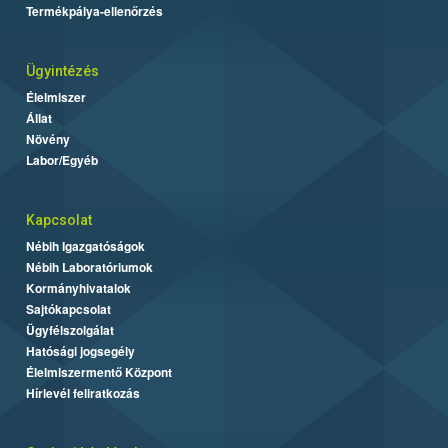
Termékpálya-ellenőrzés
Ügyintézés
Élelmiszer
Állat
Növény
Labor/Egyéb
Kapcsolat
Nébih Igazgatóságok
Nébih Laboratóriumok
Kormányhivatalok
Sajtókapcsolat
Ügyfélszolgálat
Hatósági jogsegély
Élelmiszermentő Központ
Hírlevél feliratkozás