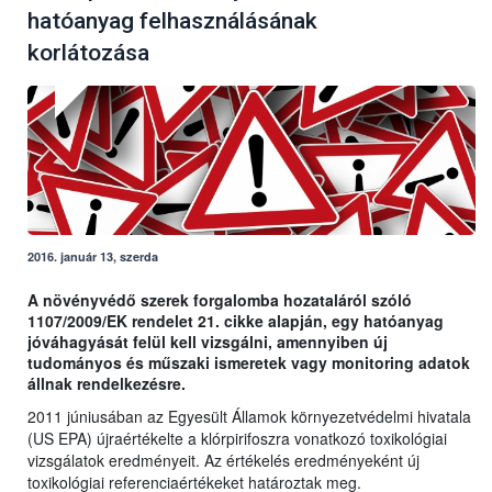
hatóanyag felhasználásának
korlátozása
2016. január 13, szerda
A növényvédő szerek forgalomba hozataláról szóló
1107/2009/EK rendelet 21. cikke alapján, egy hatóanyag
jóváhagyását felül kell vizsgálni, amennyiben új
tudományos és műszaki ismeretek vagy monitoring adatok
állnak rendelkezésre.
2011 júniusában az Egyesült Államok környezetvédelmi hivatala
(US EPA) újraértékelte a klórpirifoszra vonatkozó toxikológiai
vizsgálatok eredményeit. Az értékelés eredményeként új
toxikológiai referenciaértékeket határoztak meg.