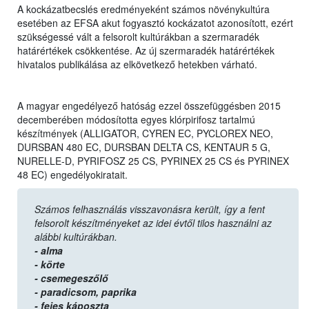
A kockázatbecslés eredményeként számos növénykultúra
esetében az EFSA akut fogyasztó kockázatot azonosított, ezért
szükségessé vált a felsorolt kultúrákban a szermaradék
határértékek csökkentése. Az új szermaradék határértékek
hivatalos publikálása az elkövetkező hetekben várható.
A magyar engedélyező hatóság ezzel összefüggésben 2015
decemberében módosította egyes klórpirifosz tartalmú
készítmények (ALLIGATOR, CYREN EC, PYCLOREX NEO,
DURSBAN 480 EC, DURSBAN DELTA CS, KENTAUR 5 G,
NURELLE-D, PYRIFOSZ 25 CS, PYRINEX 25 CS és PYRINEX
48 EC) engedélyokiratait.
Számos felhasználás visszavonásra került, így a fent
felsorolt készítményeket az idei évtől tilos használni az
alábbi kultúrákban.
- alma
- körte
- csemegeszőlő
- paradicsom,
paprika
- fejes káposzta