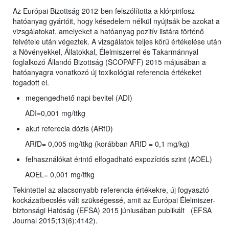
Az Európai Bizottság 2012-ben felszólította a klórpirifosz
hatóanyag gyártóit, hogy késedelem nélkül nyújtsák be azokat a
vizsgálatokat, amelyeket a hatóanyag pozitív listára történő
felvétele után végeztek. A vizsgálatok teljes körű értékelése után
a Növényekkel, Állatokkal, Élelmiszerrel és Takarmánnyal
foglalkozó Állandó Bizottság (SCOPAFF) 2015 májusában a
hatóanyagra vonatkozó új toxikológiai referencia értékeket
fogadott el.
megengedhető napi bevitel (ADI)
ADI=0,001 mg/ttkg
akut referecia dózis (ARfD)
ARfD= 0,005 mg/ttkg (korábban ARfD = 0,1 mg/kg)
felhasználókat érintő elfogadható expozíciós szint (AOEL)
AOEL= 0,001 mg/ttkg
Tekintettel az alacsonyabb referencia értékekre, új fogyasztó
kockázatbecslés vált szükségessé, amit az Európai Élelmiszer-
biztonsági Hatóság (EFSA) 2015 júniusában publikált (EFSA
Journal 2015;13(6):4142).