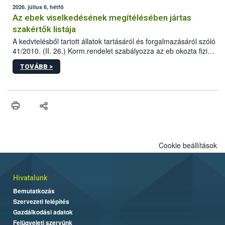
2026. július 6, hétfő
Az ebek viselkedésének megítélésében jártas
szakértők listája
A kedvtelésből tartott állatok tartásáról és forgalmazásáról szóló
41/2010. (II. 26.) Korm.rendelet szabályozza az eb okozta fizikai
sérülés, illetve ennek veszélye keletkezésekor felmerülő
TOVÁBB >
hatósági feladatokat, valamint a veszélyes eb tartását és annak
engedélyezését. Ezen eljárások során szükség esetén be kell
vonni az ebek viselkedésének megítélésében jártas szakértőt.
Cookie beállítások
Hivatalunk
Bemutatkozás
Szervezeti felépítés
Gazdálkodási adatok
Felügyeleti szervünk