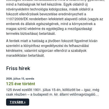
mind a hatóságnak fel kell készülnie. Egyik oldalról új
növényvédelmi technológia kidolgozása, másik oldalról a
fokozott ellenőrzések bevezetése eredményezheti a
1107/2009/EK rendeletben lefektetett alapvető célok (vagyis az
emberek és állatok egészségének, mind a környezetnek a
magas szintű védelme és egyidejűleg a mezőgazdasági
termelés biztosítása) betartását.
A fentiek miatt a hatóság a jövőben fokozott figyelmet kíván
szentelni a klórpirifosz engedélyezési és felhasználási
kérdéseire, valamint szigorúan ellenőrzi a szabályok
maradéktalan betartását.
Friss hírek
2026. július 15, szerda
125 éve történt
125 évvel ezelőtt 1901. július 15-én, költözött be – igaz, még
csak részben – a budapesti m. kir. állami vetőmagvizsgáló
állomás a Kis Rókus utca 15. szám alatti, Czigler Győző által
TOVÁBB >
tervezett új épületébe.