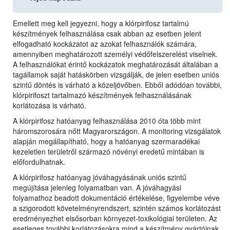
Emellett meg kell jegyezni, hogy a klórpirifosz tartalmú
készítmények felhasználása csak abban az esetben jelent
elfogadható kockázatot az azokat felhasználók számára,
amennyiben meghatározott személyi védőfelszerelést viselnek.
A felhasználókat érintő kockázatok meghatározását általában a
tagállamok saját hatáskörben vizsgálják, de jelen esetben uniós
szintű döntés is várható a közeljövőben. Ebből adódóan további,
klórpirifoszt tartalmazó készítmények felhasználásának
korlátozása is várható.
A klórpirifosz hatóanyag felhasználása 2010 óta több mint
háromszorosára nőtt Magyarországon. A monitoring vizsgálatok
alapján megállapítható, hogy a hatóanyag szermaradékai
kezeletlen területről származó növényi eredetű mintában is
előfordulhatnak.
A klórpirifosz hatóanyag jóváhagyásának uniós szintű
megújítása jelenleg folyamatban van. A jóváhagyási
folyamathoz beadott dokumentáció értékelése, figyelembe véve
a szigorodott követelményrendszert, szintén számos korlátozást
eredményezhet elsősorban környezet-toxikológiai területen. Az
esetleges további korlátozásokra mind a készítmény gyártóinak,