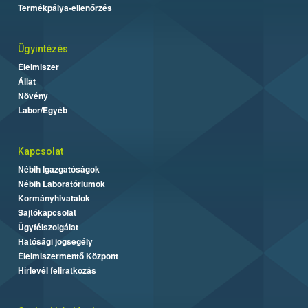
Termékpálya-ellenőrzés
Ügyintézés
Élelmiszer
Állat
Növény
Labor/Egyéb
Kapcsolat
Nébih Igazgatóságok
Nébih Laboratóriumok
Kormányhivatalok
Sajtókapcsolat
Ügyfélszolgálat
Hatósági jogsegély
Élelmiszermentő Központ
Hírlevél feliratkozás