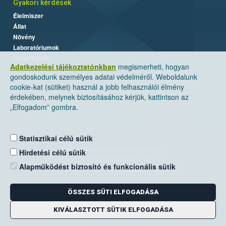
Gyakori kérdések
Élelmiszer
Állat
Növény
Laboratóriumok
Labor/Egyéb
Adatkezelési tájékoztatónkban
megismerheti, hogyan
gondoskodunk személyes adatai védelméről. Weboldalunk
cookie-kat (sütiket) használ a jobb felhasználói élmény
érdekében, melynek biztosításához kérjük, kattintson az
„Elfogadom” gombra.
Statisztikai célú sütik
Nemzeti Élelmiszerlánc-biztonsági Hivatal
Hirdetési célú sütik
Cím: 1024 Budapest, Keleti Károly utca. 24.
Alapműködést biztosító és funkcionális sütik
Levelezési cím: 1525 Budapest. Pf. 30.
ÖSSZES SÜTI ELFOGADÁSA
E-mail:
ugyfelszolgalat@nebih.gov.hu
Zöld szám: 06-80/263-244
KIVÁLASZTOTT SÜTIK ELFOGADÁSA
Telefon: 06-1/ 336-9000