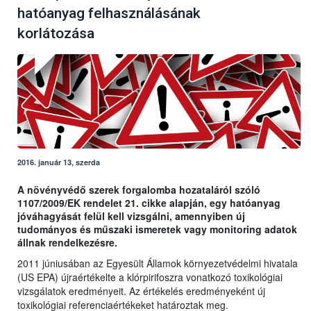
hatóanyag felhasználásának
korlátozása
2016. január 13, szerda
A növényvédő szerek forgalomba hozataláról szóló
1107/2009/EK rendelet 21. cikke alapján, egy hatóanyag
jóváhagyását felül kell vizsgálni, amennyiben új
tudományos és műszaki ismeretek vagy monitoring adatok
állnak rendelkezésre.
2011 júniusában az Egyesült Államok környezetvédelmi hivatala
(US EPA) újraértékelte a klórpirifoszra vonatkozó toxikológiai
vizsgálatok eredményeit. Az értékelés eredményeként új
toxikológiai referenciaértékeket határoztak meg.