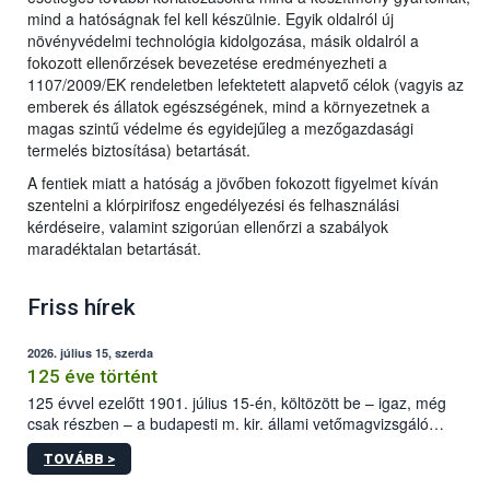
mind a hatóságnak fel kell készülnie. Egyik oldalról új
növényvédelmi technológia kidolgozása, másik oldalról a
fokozott ellenőrzések bevezetése eredményezheti a
1107/2009/EK rendeletben lefektetett alapvető célok (vagyis az
emberek és állatok egészségének, mind a környezetnek a
magas szintű védelme és egyidejűleg a mezőgazdasági
termelés biztosítása) betartását.
A fentiek miatt a hatóság a jövőben fokozott figyelmet kíván
szentelni a klórpirifosz engedélyezési és felhasználási
kérdéseire, valamint szigorúan ellenőrzi a szabályok
maradéktalan betartását.
Friss hírek
2026. július 15, szerda
125 éve történt
125 évvel ezelőtt 1901. július 15-én, költözött be – igaz, még
csak részben – a budapesti m. kir. állami vetőmagvizsgáló
állomás a Kis Rókus utca 15. szám alatti, Czigler Győző által
TOVÁBB >
tervezett új épületébe.