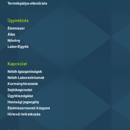
Termékpálya-ellenőrzés
Ügyintézés
Élelmiszer
Állat
Növény
Labor/Egyéb
Kapcsolat
Nébih Igazgatóságok
Nébih Laboratóriumok
Kormányhivatalok
Sajtókapcsolat
Ügyfélszolgálat
Hatósági jogsegély
Élelmiszermentő Központ
Hírlevél feliratkozás