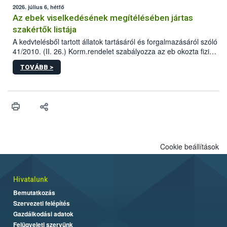
2026. július 6, hétfő
Az ebek viselkedésének megítélésében jártas
szakértők listája
A kedvtelésből tartott állatok tartásáról és forgalmazásáról szóló
41/2010. (II. 26.) Korm.rendelet szabályozza az eb okozta fizikai
sérülés, illetve ennek veszélye keletkezésekor felmerülő
TOVÁBB >
hatósági feladatokat, valamint a veszélyes eb tartását és annak
engedélyezését. Ezen eljárások során szükség esetén be kell
vonni az ebek viselkedésének megítélésében jártas szakértőt.
Cookie beállítások
Hivatalunk
Bemutatkozás
Szervezeti felépítés
Gazdálkodási adatok
Felügyeleti szervünk