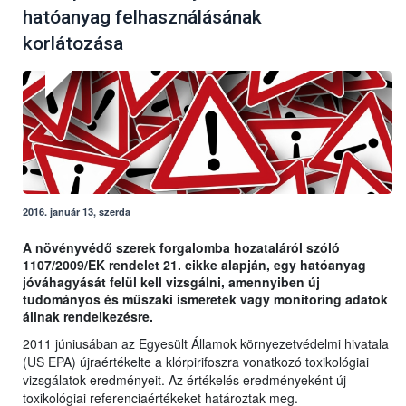
hatóanyag felhasználásának
korlátozása
2016. január 13, szerda
A növényvédő szerek forgalomba hozataláról szóló
1107/2009/EK rendelet 21. cikke alapján, egy hatóanyag
jóváhagyását felül kell vizsgálni, amennyiben új
tudományos és műszaki ismeretek vagy monitoring adatok
állnak rendelkezésre.
2011 júniusában az Egyesült Államok környezetvédelmi hivatala
(US EPA) újraértékelte a klórpirifoszra vonatkozó toxikológiai
vizsgálatok eredményeit. Az értékelés eredményeként új
toxikológiai referenciaértékeket határoztak meg.