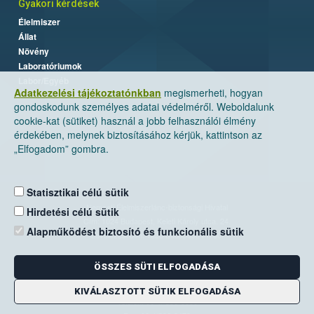
Gyakori kérdések
Élelmiszer
Állat
Növény
Laboratóriumok
Labor/Egyéb
Adatkezelési tájékoztatónkban
megismerheti, hogyan
gondoskodunk személyes adatai védelméről. Weboldalunk
cookie-kat (sütiket) használ a jobb felhasználói élmény
érdekében, melynek biztosításához kérjük, kattintson az
„Elfogadom” gombra.
Statisztikai célú sütik
Nemzeti Élelmiszerlánc-biztonsági Hivatal
Hirdetési célú sütik
Cím: 1024 Budapest, Keleti Károly utca. 24.
Alapműködést biztosító és funkcionális sütik
Levelezési cím: 1525 Budapest. Pf. 30.
ÖSSZES SÜTI ELFOGADÁSA
E-mail:
ugyfelszolgalat@nebih.gov.hu
Zöld szám: 06-80/263-244
KIVÁLASZTOTT SÜTIK ELFOGADÁSA
Telefon: 06-1/ 336-9000