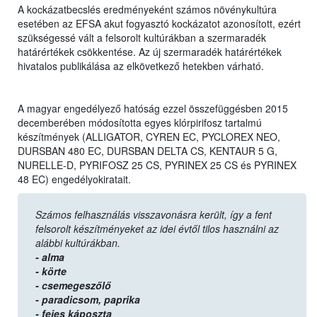
A kockázatbecslés eredményeként számos növénykultúra
esetében az EFSA akut fogyasztó kockázatot azonosított, ezért
szükségessé vált a felsorolt kultúrákban a szermaradék
határértékek csökkentése. Az új szermaradék határértékek
hivatalos publikálása az elkövetkező hetekben várható.
A magyar engedélyező hatóság ezzel összefüggésben 2015
decemberében módosította egyes klórpirifosz tartalmú
készítmények (ALLIGATOR, CYREN EC, PYCLOREX NEO,
DURSBAN 480 EC, DURSBAN DELTA CS, KENTAUR 5 G,
NURELLE-D, PYRIFOSZ 25 CS, PYRINEX 25 CS és PYRINEX
48 EC) engedélyokiratait.
Számos felhasználás visszavonásra került, így a fent
felsorolt készítményeket az idei évtől tilos használni az
alábbi kultúrákban.
- alma
- körte
- csemegeszőlő
- paradicsom,
paprika
- fejes káposzta