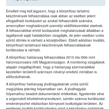
Emellett meg kell jegyezni, hogy a klórpirifosz tartalmú
készítmények felhasználása csak abban az esetben jelent
elfogadható kockázatot az azokat felhasználók számára,
amennyiben meghatározott személyi védőfelszerelést viselnek.
A felhasználókat érintő kockázatok meghatározását általában a
tagállamok saját hatáskörben vizsgálják, de jelen esetben uniós
szintű döntés is várható a közeljövőben. Ebből adódóan további,
klórpirifoszt tartalmazó készítmények felhasználásának
korlátozása is várható.
A klórpirifosz hatóanyag felhasználása 2010 óta több mint
háromszorosára nőtt Magyarországon. A monitoring vizsgálatok
alapján megállapítható, hogy a hatóanyag szermaradékai
kezeletlen területről származó növényi eredetű mintában is
előfordulhatnak.
A klórpirifosz hatóanyag jóváhagyásának uniós szintű
megújítása jelenleg folyamatban van. A jóváhagyási
folyamathoz beadott dokumentáció értékelése, figyelembe véve
a szigorodott követelményrendszert, szintén számos korlátozást
eredményezhet elsősorban környezet-toxikológiai területen. Az
esetleges további korlátozásokra mind a készítmény gyártóinak,