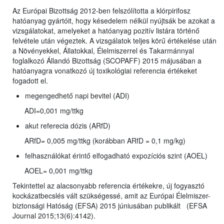
Az Európai Bizottság 2012-ben felszólította a klórpirifosz
hatóanyag gyártóit, hogy késedelem nélkül nyújtsák be azokat a
vizsgálatokat, amelyeket a hatóanyag pozitív listára történő
felvétele után végeztek. A vizsgálatok teljes körű értékelése után
a Növényekkel, Állatokkal, Élelmiszerrel és Takarmánnyal
foglalkozó Állandó Bizottság (SCOPAFF) 2015 májusában a
hatóanyagra vonatkozó új toxikológiai referencia értékeket
fogadott el.
megengedhető napi bevitel (ADI)
ADI=0,001 mg/ttkg
akut referecia dózis (ARfD)
ARfD= 0,005 mg/ttkg (korábban ARfD = 0,1 mg/kg)
felhasználókat érintő elfogadható expozíciós szint (AOEL)
AOEL= 0,001 mg/ttkg
Tekintettel az alacsonyabb referencia értékekre, új fogyasztó
kockázatbecslés vált szükségessé, amit az Európai Élelmiszer-
biztonsági Hatóság (EFSA) 2015 júniusában publikált (EFSA
Journal 2015;13(6):4142).