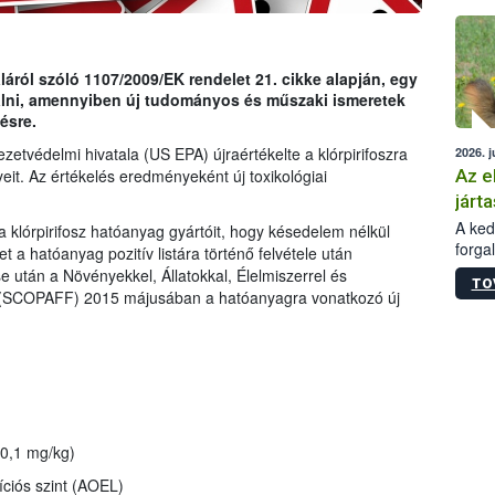
épüle
ról szóló 1107/2009/EK rendelet 21. cikke alapján, egy
gálni, amennyiben új tudományos és műszaki ismeretek
ésre.
etvédelmi hivatala (US EPA) újraértékelte a klórpirifoszra
2026. j
Az e
eit. Az értékelés eredményeként új toxikológiai
járta
A kedv
a klórpirifosz hatóanyag gyártóit, hogy késedelem nélkül
forga
t a hatóanyag pozitív listára történő felvétele után
Korm.
se után a Növényekkel, Állatokkal, Élelmiszerrel és
TO
sérül
g (SCOPAFF) 2015 májusában a hatóanyagra vonatkozó új
felme
veszé
Ezen 
vonni
jártas
0,1 mg/kg)
íciós szint (AOEL)