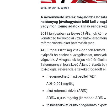
2016. január 13, szerda
A növényvédő szerek forgalomba hozatalá
hatóanyag jóváhagyását felül kell vizs
vagy monitoring adatok állnak rendelkez
2011 júniusában az Egyesült Államok környez
vonatkozó toxikológiai vizsgálatok eredmény
referenciaértékeket határoztak meg.
Az Európai Bizottság 2012-ben felszólította 
nyújtsák be azokat a vizsgálatokat, amelyeke
végeztek. A vizsgálatok teljes körű értékelé
Takarmánnyal foglalkozó Állandó Bizottsá
toxikológiai referencia értékeket fogadott el.
megengedhető napi bevitel (ADI)
ADI=0,001 mg/ttkg
akut referecia dózis (ARfD)
ARfD= 0,005 mg/ttkg (korábban ARfD = 
felhasználókat érintő elfogadható expoz