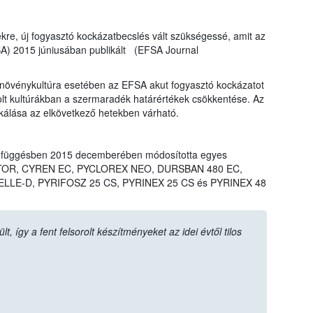
ekre, új fogyasztó kockázatbecslés vált szükségessé, amit az
SA) 2015 júniusában publikált (EFSA Journal
övénykultúra esetében az EFSA akut fogyasztó kockázatot
rolt kultúrákban a szermaradék határértékek csökkentése. Az
ikálása az elkövetkező hetekben várható.
efüggésben 2015 decemberében módosította egyes
LIGATOR, CYREN EC, PYCLOREX NEO, DURSBAN 480 EC,
LLE-D, PYRIFOSZ 25 CS, PYRINEX 25 CS és PYRINEX 48
 így a fent felsorolt készítményeket az idei évtől tilos