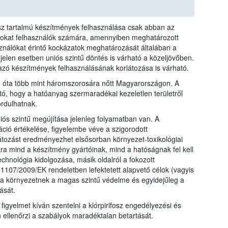
fosz tartalmú készítmények felhasználása csak abban az
azokat felhasználók számára, amennyiben meghatározott
sználókat érintő kockázatok meghatározását általában a
 jelen esetben uniós szintű döntés is várható a közeljövőben.
mazó készítmények felhasználásának korlátozása is várható.
10 óta több mint háromszorosára nőtt Magyarországon. A
tó, hogy a hatóanyag szermaradékai kezeletlen területről
rdulhatnak.
iós szintű megújítása jelenleg folyamatban van. A
ió értékelése, figyelembe véve a szigorodott
átozást eredményezhet elsősorban környezet-toxikológiai
kra mind a készítmény gyártóinak, mind a hatóságnak fel kell
echnológia kidolgozása, másik oldalról a fokozott
107/2009/EK rendeletben lefektetett alapvető célok (vagyis
a környezetnek a magas szintű védelme és egyidejűleg a
ását.
 figyelmet kíván szentelni a klórpirifosz engedélyezési és
n ellenőrzi a szabályok maradéktalan betartását.