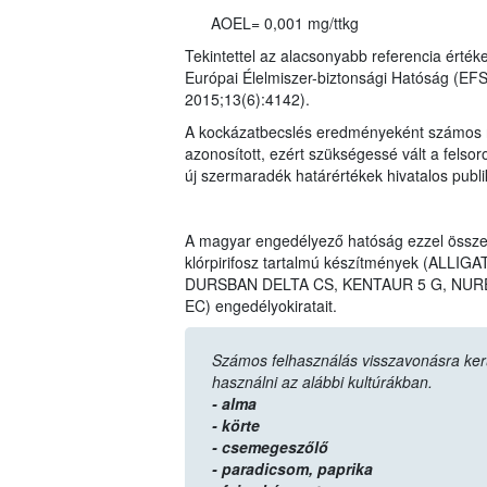
AOEL= 0,001 mg/ttkg
Tekintettel az alacsonyabb referencia érték
Európai Élelmiszer-biztonsági Hatóság (EF
2015;13(6):4142).
A kockázatbecslés eredményeként számos n
azonosított, ezért szükségessé vált a felso
új szermaradék határértékek hivatalos publ
A magyar engedélyező hatóság ezzel össz
klórpirifosz tartalmú készítmények (AL
DURSBAN DELTA CS, KENTAUR 5 G, NURE
EC) engedélyokiratait.
Számos felhasználás visszavonásra került,
használni az alábbi kultúrákban.
- alma
- körte
- csemegeszőlő
- paradicsom,
paprika