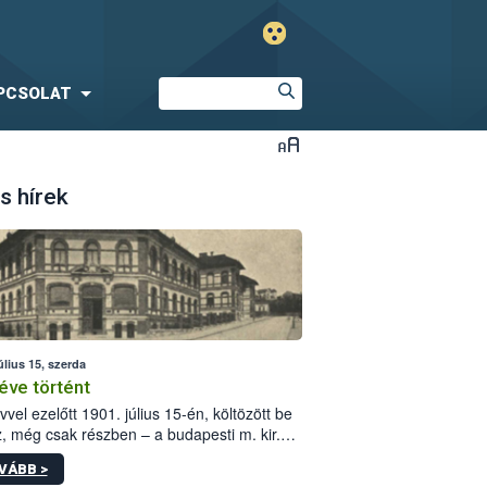
PCSOLAT
s hírek
úlius 15, szerda
éve történt
vvel ezelőtt 1901. július 15-én, költözött be
z, még csak részben – a budapesti m. kir.
i vetőmagvizsgáló állomás a Kis Rókus utca
VÁBB >
ám alatti, Czigler Győző által tervezett új