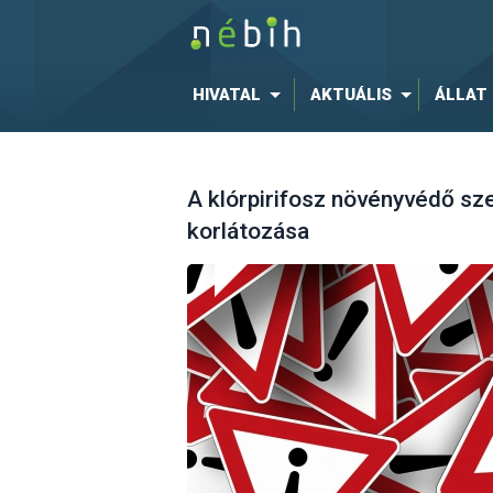
HIVATAL
AKTUÁLIS
ÁLLAT
A klórpirifosz növényvédő sz
korlátozása