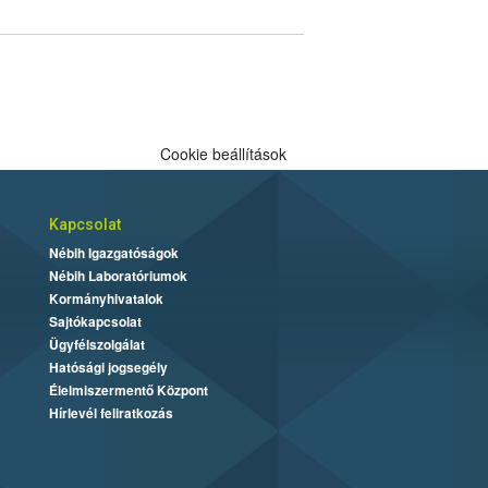
Cookie beállítások
Kapcsolat
Nébih Igazgatóságok
Nébih Laboratóriumok
Kormányhivatalok
Sajtókapcsolat
Ügyfélszolgálat
Hatósági jogsegély
Élelmiszermentő Központ
Hírlevél feliratkozás