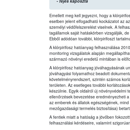
- fejes káposzta
Emellett meg kell jegyezni, hogy a klórpiri
esetben jelent elfogadható kockázatot az 
személyi védőfelszerelést viselnek. A felha
tagállamok saját hatáskörben vizsgálják, de
Ebből adódóan további, klórpirifoszt tartal
A klórpirifosz hatóanyag felhasználása 20
monitoring vizsgálatok alapján megállapítha
származó növényi eredetű mintában is előfo
A klórpirifosz hatóanyag jóváhagyásának un
jóváhagyási folyamathoz beadott dokumentác
követelményrendszert, szintén számos korl
területen. Az esetleges további korlátozáso
készülnie. Egyik oldalról új növényvédelmi t
ellenőrzések bevezetése eredményezheti a 1
az emberek és állatok egészségének, mind 
mezőgazdasági termelés biztosítása) betart
A fentiek miatt a hatóság a jövőben fokozott
felhasználási kérdéseire, valamint szigorúa