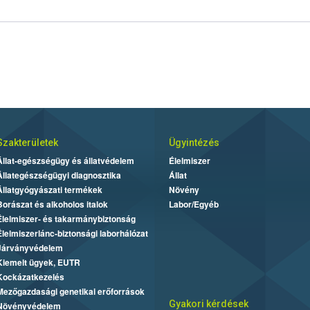
Szakterületek
Ügyintézés
Állat-egészségügy és állatvédelem
Élelmiszer
Állategészségügyi diagnosztika
Állat
Állatgyógyászati termékek
Növény
Borászat és alkoholos italok
Labor/Egyéb
Élelmiszer- és takarmánybiztonság
Élelmiszerlánc-biztonsági laborhálózat
Járványvédelem
Kiemelt ügyek, EUTR
Kockázatkezelés
Mezőgazdasági genetikai erőforrások
Gyakori kérdések
Növényvédelem