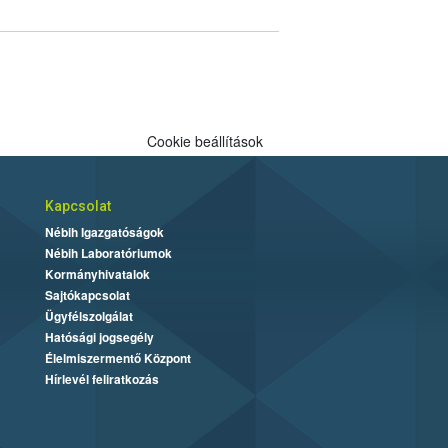
Cookie beállítások
Kapcsolat
Nébih Igazgatóságok
Nébih Laboratóriumok
Kormányhivatalok
Sajtókapcsolat
Ügyfélszolgálat
Hatósági jogsegély
Élelmiszermentő Központ
Hírlevél feliratkozás