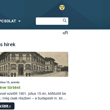
PCSOLAT
s hírek
úlius 15, szerda
éve történt
vvel ezelőtt 1901. július 15-én, költözött be
z, még csak részben – a budapesti m. kir.
i vetőmagvizsgáló állomás a Kis Rókus utca
VÁBB >
ám alatti, Czigler Győző által tervezett új