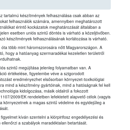
fosz tartalmú készítmények felhasználása csak abban az
azokat felhasználók számára, amennyiben meghatározott
sználókat érintő kockázatok meghatározását általában a
 jelen esetben uniós szintű döntés is várható a közeljövőben.
mazó készítmények felhasználásának korlátozása is várható.
10 óta több mint háromszorosára nőtt Magyarországon. A
tó, hogy a hatóanyag szermaradékai kezeletlen területről
rdulhatnak.
iós szintű megújítása jelenleg folyamatban van. A
ió értékelése, figyelembe véve a szigorodott
átozást eredményezhet elsősorban környezet-toxikológiai
kra mind a készítmény gyártóinak, mind a hatóságnak fel kell
echnológia kidolgozása, másik oldalról a fokozott
107/2009/EK rendeletben lefektetett alapvető célok (vagyis
a környezetnek a magas szintű védelme és egyidejűleg a
ását.
 figyelmet kíván szentelni a klórpirifosz engedélyezési és
n ellenőrzi a szabályok maradéktalan betartását.