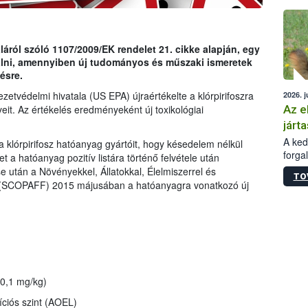
épüle
ról szóló 1107/2009/EK rendelet 21. cikke alapján, egy
gálni, amennyiben új tudományos és műszaki ismeretek
ésre.
etvédelmi hivatala (US EPA) újraértékelte a klórpirifoszra
2026. j
Az e
eit. Az értékelés eredményeként új toxikológiai
járta
A kedv
a klórpirifosz hatóanyag gyártóit, hogy késedelem nélkül
forga
t a hatóanyag pozitív listára történő felvétele után
Korm.
se után a Növényekkel, Állatokkal, Élelmiszerrel és
TO
sérül
g (SCOPAFF) 2015 májusában a hatóanyagra vonatkozó új
felme
veszé
Ezen 
vonni
jártas
0,1 mg/kg)
íciós szint (AOEL)