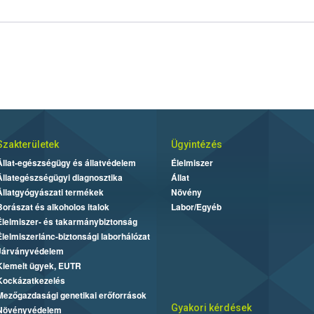
Szakterületek
Ügyintézés
Állat-egészségügy és állatvédelem
Élelmiszer
Állategészségügyi diagnosztika
Állat
Állatgyógyászati termékek
Növény
Borászat és alkoholos italok
Labor/Egyéb
Élelmiszer- és takarmánybiztonság
Élelmiszerlánc-biztonsági laborhálózat
Járványvédelem
Kiemelt ügyek, EUTR
Kockázatkezelés
Mezőgazdasági genetikai erőforrások
Gyakori kérdések
Növényvédelem