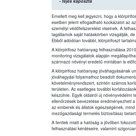
- fejes káposzta
Emellett meg kell jegyezni, hogy a klórpiri
esetben jelent elfogadható kockázatot az 
személyi védőfelszerelést viselnek. A felha
tagállamok saját hatáskörben vizsgálják, de
Ebből adódóan további, klórpirifoszt tartal
A klórpirifosz hatóanyag felhasználása 20
monitoring vizsgálatok alapján megállapítha
származó növényi eredetű mintában is előfo
A klórpirifosz hatóanyag jóváhagyásának un
jóváhagyási folyamathoz beadott dokumentác
követelményrendszert, szintén számos korl
területen. Az esetleges további korlátozáso
készülnie. Egyik oldalról új növényvédelmi t
ellenőrzések bevezetése eredményezheti a 1
az emberek és állatok egészségének, mind 
mezőgazdasági termelés biztosítása) betart
A fentiek miatt a hatóság a jövőben fokozott
felhasználási kérdéseire, valamint szigorúa