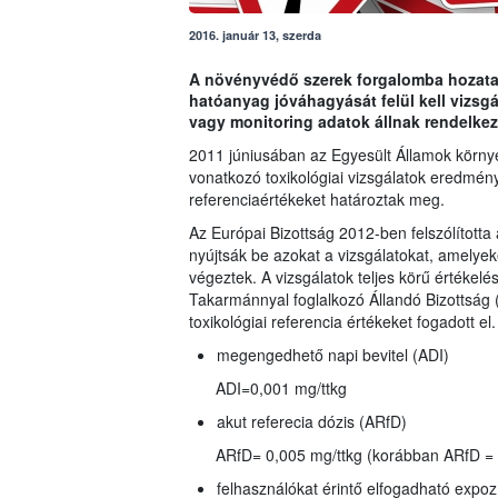
2016. január 13, szerda
A növényvédő szerek forgalomba hozatalá
hatóanyag jóváhagyását felül kell vizs
vagy monitoring adatok állnak rendelkez
2011 júniusában az Egyesült Államok környez
vonatkozó toxikológiai vizsgálatok eredmény
referenciaértékeket határoztak meg.
Az Európai Bizottság 2012-ben felszólította 
nyújtsák be azokat a vizsgálatokat, amelyeke
végeztek. A vizsgálatok teljes körű értékelé
Takarmánnyal foglalkozó Állandó Bizottsá
toxikológiai referencia értékeket fogadott el.
megengedhető napi bevitel (ADI)
ADI=0,001 mg/ttkg
akut referecia dózis (ARfD)
ARfD= 0,005 mg/ttkg (korábban ARfD = 
felhasználókat érintő elfogadható expoz