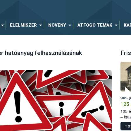
ÉLELMISZER
NÖVÉNY
ÁTFOGÓ TÉMÁK
KA
er hatóanyag felhasználásának
Fris
2026. j
125 
125 é
– iga
állam
TO
15. sz