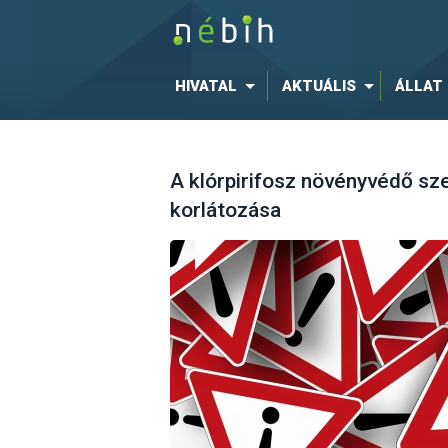
HIVATAL
AKTUÁLIS
ÁLLAT
A klórpirifosz növényvédő sz
korlátozása