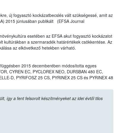
ekre, új fogyasztó kockázatbecslés vált szükségessé, amit az
SA) 2015 júniusában publikált (EFSA Journal
övénykultúra esetében az EFSA akut fogyasztó kockázatot
rolt kultúrákban a szermaradék határértékek csökkentése. Az
ikálása az elkövetkező hetekben várható.
efüggésben 2015 decemberében módosította egyes
LIGATOR, CYREN EC, PYCLOREX NEO, DURSBAN 480 EC,
LLE-D, PYRIFOSZ 25 CS, PYRINEX 25 CS és PYRINEX 48
 így a fent felsorolt készítményeket az idei évtől tilos