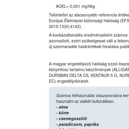
AOEL= 0,001 mg/ttkg
Tekintettel az alacsonyabb referencia érték
Európai Élelmiszer-biztonsági Hatóság (EF
2015;13(6):4142).
A kockázatbecslés eredményeként számos n
azonosított, ezért szükségessé vált a felso
új szermaradék határértékek hivatalos publ
A magyar engedélyező hatóság ezzel össz
klórpirifosz tartalmú készítmények (AL
DURSBAN DELTA CS, KENTAUR 5 G, NURE
EC) engedélyokiratait.
Számos felhasználás visszavonásra került,
használni az alábbi kultúrákban.
- alma
- körte
- csemegeszőlő
- paradicsom,
paprika