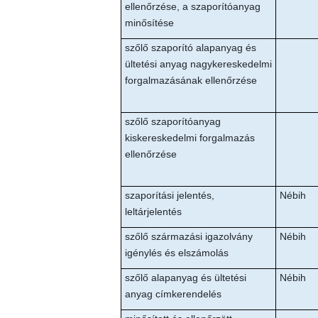
ellenőrzése, a szaporítóanyag
minősítése
szőlő szaporító alapanyag és
ültetési anyag nagykereskedelmi
forgalmazásának ellenőrzése
szőlő szaporítóanyag
kiskereskedelmi forgalmazás
ellenőrzése
szaporítási jelentés,
Nébih
leltárjelentés
szőlő származási igazolvány
Nébih
igénylés és elszámolás
szőlő alapanyag és ültetési
Nébih
anyag címkerendelés