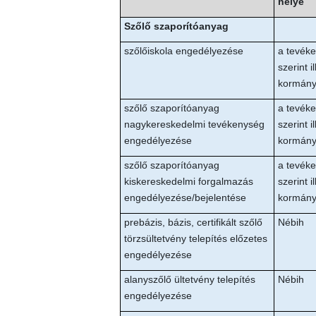
helye
Szőlő szaporítóanyag
szőlőiskola engedélyezése
a tevék
szerint i
kormány
szőlő szaporítóanyag
a tevék
nagykereskedelmi tevékenység
szerint i
engedélyezése
kormány
szőlő szaporítóanyag
a tevék
kiskereskedelmi forgalmazás
szerint i
engedélyezése/bejelentése
kormány
prebázis, bázis, certifikált szőlő
Nébih
törzsültetvény telepítés előzetes
engedélyezése
alanyszőlő ültetvény telepítés
Nébih
engedélyezése