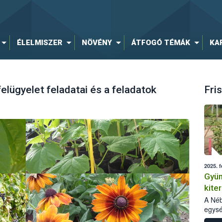
ÉLELMISZER
NÖVÉNY
ÁTFOGÓ TÉMÁK
KA
elügyelet feladatai és a feladatok
Fris
2025. f
Gyüm
kite
tapa
A Néb
egysé
szapo