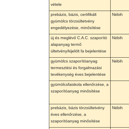
vétele
prebázis, bázis, certifikált
Nébih
gyümölcs törzsültetvény
engedélyezése, minősítése
új és meglévő C.A.C. szaporító
Nébih
alapanyag termő
ültetvény/kijelölt fa bejelentése
gyümölcs szaporítóanyag
Nébih
termesztési és forgalmazási
tevékenység éves bejelentése
gyümölcsfaiskola ellenőrzése, a
szaporítóanyag minősítése
prebázis, bázis törzsültetvény
Nébih
éves ellenőrzése, a
szaporítóanyag minősítése