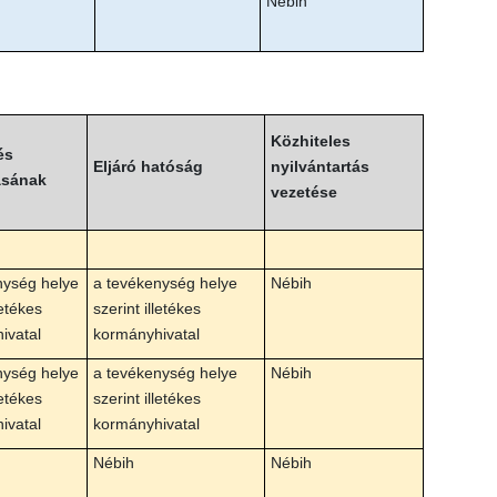
Nébih
Közhiteles
és
Eljáró hatóság
nyilvántartás
ásának
vezetése
nység helye
a tevékenység helye
Nébih
letékes
szerint illetékes
ivatal
kormányhivatal
nység helye
a tevékenység helye
Nébih
letékes
szerint illetékes
ivatal
kormányhivatal
Nébih
Nébih