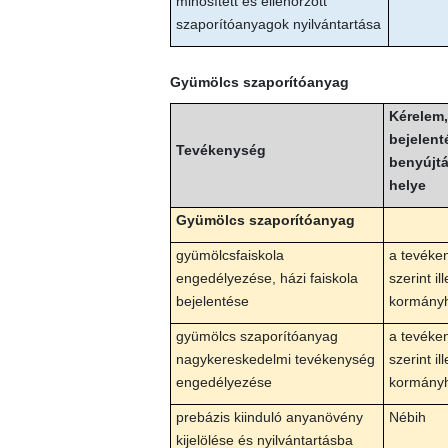
minősített és ellenőrzött
szaporítóanyagok nyilvántartása
Gyümölcs szaporítóanyag
Kérelem,
bejelent
Tevékenység
benyújt
helye
Gyümölcs szaporítóanyag
gyümölcsfaiskola
a tevéke
engedélyezése, házi faiskola
szerint il
bejelentése
kormányh
gyümölcs szaporítóanyag
a tevéke
nagykereskedelmi tevékenység
szerint il
engedélyezése
kormányh
prebázis kiinduló anyanövény
Nébih
kijelölése és nyilvántartásba