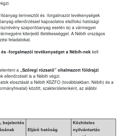
égzi.
rítóanyag-termesztői és -forgalmazói tevékenységek
óanyag-ellenőrzéssel kapcsolatos elsőfokú hatósági
 dísznövény szaporítóanyag esetén is) a vármegyei
ármegyére kiterjedő illetékességgel. A Nébih országos
zési feladatokat.
 és -forgalmazói tevékenységet a Nébih-nek
kell
elenteni a
„Szőregi rózsatő” oltalmazott földrajzi
ek ellenőrzését is a Nébih végzi.
atok elosztását a Nébih KSZFO (továbbiakban: Nébih) és a
rmányhivatal) között, szakterületenként, az alábbi
, bejelentés
Közhiteles
ásának
Eljáró hatóság
nyilvántartás