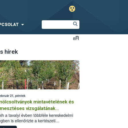
PCSOLAT
s hírek
ebruár 21, péntek
ölcsoltványok mintavételének és
rmesztéses vizsgálatának
sztalatai
ih a tavalyi évben többféle kereskedelmi
gben is ellenőrizte a kertészeti
rítóanyagokat. Az adminisztratív szempontú