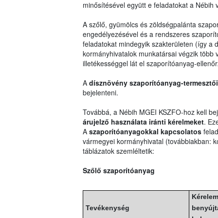
minősítésével együtt e feladatokat a Nébih v
A szőlő, gyümölcs és zöldségpalánta szapo
engedélyezésével és a rendszeres szaporít
feladatokat mindegyik szakterületen (így a
kormányhivatalok munkatársai végzik több v
illetékességgel lát el szaporítóanyag-ellenőr
A
dísznövény szaporítóanyag-termesztői
bejelenteni.
Továbbá, a Nébih MGEI KSZFO-hoz kell bej
árujelző használata iránti kérelmeket
. Ez
A
szaporítóanyagokkal kapcsolatos
felad
vármegyei kormányhivatal (továbbiakban: ko
táblázatok szemléltetik:
Szőlő szaporítóanyag
Kérelem
Tevékenység
benyújt