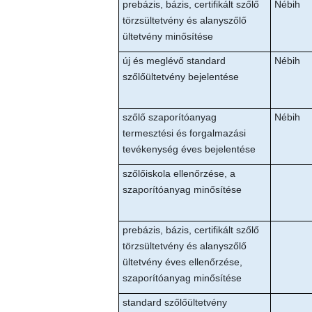
prebázis, bázis, certifikált szőlő
Nébih
törzsültetvény és alanyszőlő
ültetvény minősítése
új és meglévő standard
Nébih
szőlőültetvény bejelentése
szőlő szaporítóanyag
Nébih
termesztési és forgalmazási
tevékenység éves bejelentése
szőlőiskola ellenőrzése, a
szaporítóanyag minősítése
prebázis, bázis, certifikált szőlő
törzsültetvény és alanyszőlő
ültetvény éves ellenőrzése,
szaporítóanyag minősítése
standard szőlőültetvény