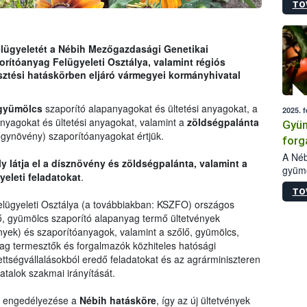
TO
ellen
melle
vizsg
szezo
elügyeletét a Nébih Mezőgazdasági Genetikai
kiült
orítóanyag Felügyeleti Osztálya, valamint régiós
való 
sztési hatáskörben eljáró vármegyei kormányhivatal
 gyümölcs
szaporító alapanyagokat és ültetési anyagokat, a
2025. f
yagokat és ültetési anyagokat, valamint a
zöldségpalánta
Gyüm
gynövény) szaporítóanyagokat értjük.
forg
gyüm
A Néb
y látja el a dísznövény és zöldségpalánta, valamint a
gyümö
bekü
eleti feladatokat
.
forga
TO
(éven
lügyeleti Osztálya (a továbbiakban: KSZFO) országos
hivat
őlő, gyümölcs szaporító alapanyag termő ültetvények
A cég
nyek) és szaporítóanyagok, valamint a szőlő, gyümölcs,
intéz
ag termesztők és forgalmazók közhiteles hatósági
válas
ettségvállalásokból eredő feladatokat és az agrárminiszteren
gyors
atalok szakmai irányítását.
ajánl
es engedélyezése a
Nébih hatásköre
, így az új ültetvények