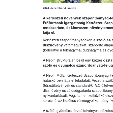
2024. december 4, szerda
A kertészeti növények szaporítóanyag-f
Erőforrások Igazgatóság Kertészeti Szap
rendszerben, öt kinevezett növényterme
látja el.
Kertészeti szaporítóanyagokon a
szőlő és
dísznövény
vetőmagvakat, szaporító alapan
(beleértve a fokhagyma, dughagyma és gyó
A Nébih struktúráján belül egy
közös osztál
szőlő és gyümölcs szaporítóanyag-felügy
A Nébih MGEI Kertészeti Szaporítóanyag Fe
hatáskörben látja el feladatait. Vezeti a sz
(törzsültetvények és standard/C.A.C ültetvé
dísznövény és zöldségpalánta szaporítóany
nyilvántartásait. Végzi a nemzetközi kötelez
keresztül az illetékes vármegyei kormányhiv
A szőlő, gyümölcs törzsültetvények előzet