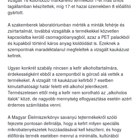
vizsgált 18 különböző márkanevű termékből 1-et más uniós
tagállamban készítettek, míg 17-et hazai üzemekben 8 előállító
gyártott.
A szakemberek laboratóriumban mérték a minták fehérje és
zsírtartalmát, továbbá vizsgálták a termékekkel közvetlen
kapcsolatba kerülő csomagolóanyagból, azaz a PET palackból
és kupakból történő káros anyag kioldódást is. Ezeknek a
szempontnak maradéktalanul megfeleltek a vizsgált kaukázusi
kefirek.
Ugyan konkrét szabály nincsen a kefir alkoholtartalmára,
érdekességként ebből a szempontból is górcső alá vették a
termékeket. A vizsgált 18 kaukázusi kefirből 7 esetben
kimutathatósági határ feletti etil-alkohol jelentkezett.
Természetesen ettől még a kefir nem sorolható az „alkoholos
italok” közé, de nagyobb mennyiség elfogyasztása esetén azért
érdemes számításba venni.
A Magyar Élelmiszerkönyv savanyú tejtermékekről szóló
fejezete pontosan definiálja, hogy a kefirt milyen speciális
mikrobatenyészetek hozzáadásával kell készíteni, és hogy
élőflórás termék esetében mennyi a minimális, kultúrából