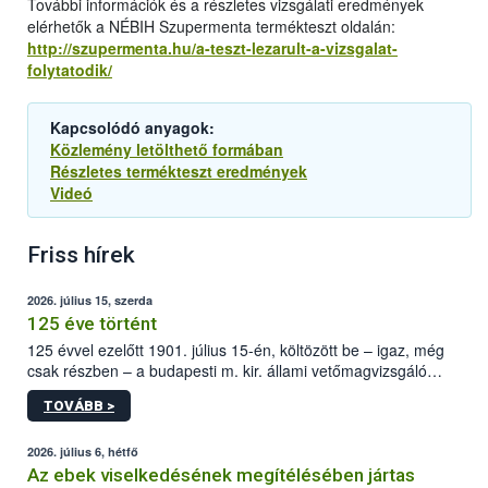
További információk és a részletes vizsgálati eredmények
elérhetők a NÉBIH Szupermenta termékteszt oldalán:
http://szupermenta.hu/a-teszt-lezarult-a-vizsgalat-
folytatodik/
Kapcsolódó anyagok:
Közlemény letölthető formában
Részletes termékteszt eredmények
Videó
Friss hírek
2026. július 15, szerda
125 éve történt
125 évvel ezelőtt 1901. július 15-én, költözött be – igaz, még
csak részben – a budapesti m. kir. állami vetőmagvizsgáló
állomás a Kis Rókus utca 15. szám alatti, Czigler Győző által
TOVÁBB >
tervezett új épületébe.
2026. július 6, hétfő
Az ebek viselkedésének megítélésében jártas