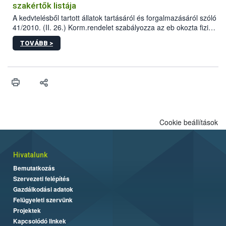
szakértők listája
A kedvtelésből tartott állatok tartásáról és forgalmazásáról szóló
41/2010. (II. 26.) Korm.rendelet szabályozza az eb okozta fizikai
sérülés, illetve ennek veszélye keletkezésekor felmerülő
TOVÁBB >
hatósági feladatokat, valamint a veszélyes eb tartását és annak
engedélyezését. Ezen eljárások során szükség esetén be kell
vonni az ebek viselkedésének megítélésében jártas szakértőt.
Cookie beállítások
Hivatalunk
Bemutatkozás
Szervezeti felépítés
Gazdálkodási adatok
Felügyeleti szervünk
Projektek
Kapcsolódó linkek