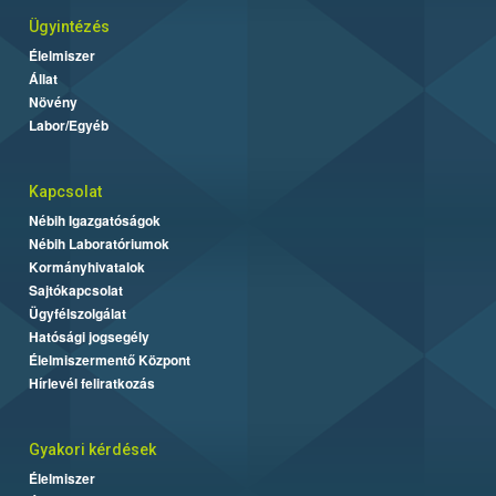
Ügyintézés
Élelmiszer
Állat
Növény
Labor/Egyéb
Kapcsolat
Nébih Igazgatóságok
Nébih Laboratóriumok
Kormányhivatalok
Sajtókapcsolat
Ügyfélszolgálat
Hatósági jogsegély
Élelmiszermentő Központ
Hírlevél feliratkozás
Gyakori kérdések
Élelmiszer