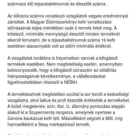
származó élő tejsavbaktériumok és élesztők száma.
Az élőcsíra számra vonatkozó vizsgálatok vegyes eredménnyel
záródtak. A Magyar Élelmiszerkönyv kefir vonatkozású
előírásainak teljes mértékben csak 2 termék felelt meg. A
kötelező, minimális mennyiségű élesztőt minden terméknél
sikerült kimutatni, de a tejsavbaktériumok száma 16 kefir
esetében alacsonyabb volt az előírt minimális értéknél.
A vizsgálatok továbbra is folyamatban vannak a kifogásolt
termékek esetében. Nem megfelelőség esetén, amennyiben
bebizonyosodik, hogy a kifogásolt csíraszám az előállítás
hiányosságainak következménye, a vállalkozásokat
figyelmeztetésben részesíti a NÉBIH.
A terméktesztnek megfelelően ezúttal is sor került a kedveltségi
vizsgálatra, ahol laikus és profi kóstolók értékelték a termékeket.
A külső megjelenés, szín, illat, íz, állomány pontozása alapján
alakult ki a Szupermenta rangsora, amelynek nyertese a
Danone kaukázusi kefir lett. Másodikként végzett a Milli, míg
harmadikként a Sissy márkajelzésű termék.