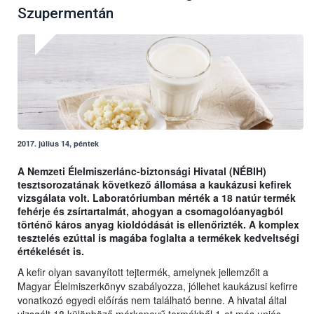
Szupermentán
2017. július 14, péntek
A Nemzeti Élelmiszerlánc-biztonsági Hivatal (NÉBIH)
tesztsorozatának következő állomása a kaukázusi kefirek
vizsgálata volt. Laboratóriumban mérték a 18 natúr termék
fehérje és zsírtartalmát, ahogyan a csomagolóanyagból
történő káros anyag kioldódását is ellenőrizték. A komplex
tesztelés ezúttal is magába foglalta a termékek kedveltségi
értékelését is.
A kefir olyan savanyított tejtermék, amelynek jellemzőit a
Magyar Élelmiszerkönyv szabályozza, jóllehet kaukázusi kefirre
vonatkozó egyedi előírás nem található benne. A hivatal által