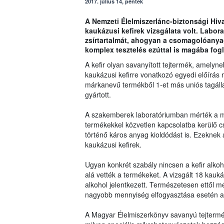
2017. július 14, péntek
A Nemzeti Élelmiszerlánc-biztonsági Hiv
kaukázusi kefirek vizsgálata volt. Labor
zsírtartalmát, ahogyan a csomagolóanyag
komplex tesztelés ezúttal is magába fogla
A kefir olyan savanyított tejtermék, amelyne
kaukázusi kefirre vonatkozó egyedi előírás n
márkanevű termékből 1-et más uniós tagálla
gyártott.
A szakemberek laboratóriumban mérték a min
termékekkel közvetlen kapcsolatba kerülő 
történő káros anyag kioldódást is. Ezeknek
kaukázusi kefirek.
Ugyan konkrét szabály nincsen a kefir alko
alá vették a termékeket. A vizsgált 18 kaukáz
alkohol jelentkezett. Természetesen ettől mé
nagyobb mennyiség elfogyasztása esetén a
A Magyar Élelmiszerkönyv savanyú tejterméke