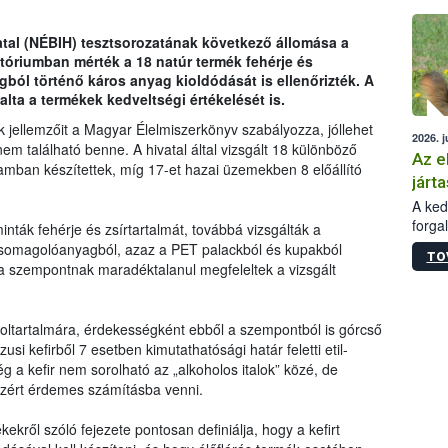
épüle
atal (NÉBIH) tesztsorozatának következő állomása a
atóriumban mérték a 18 natúr termék fehérje és
ból történő káros anyag kioldódását is ellenőrizték. A
lta a termékek kedveltségi értékelését is.
k jellemzőit a Magyar Élelmiszerkönyv szabályozza, jóllehet
2026. j
em található benne. A hivatal által vizsgált 18 különböző
Az e
mban készítettek, míg 17-et hazai üzemekben 8 előállító
járta
A kedv
forga
ták fehérje és zsírtartalmát, továbbá vizsgálták a
Korm.
csomagolóanyagból, azaz a PET palackból és kupakból
TO
sérül
 a szempontnak maradéktalanul megfeleltek a vizsgált
felme
veszé
Ezen 
holtartalmára, érdekességként ebből a szempontból is górcső
vonni
usi kefirből 7 esetben kimutathatósági határ feletti etil-
jártas
g a kefir nem sorolható az „alkoholos italok” közé, de
zért érdemes számításba venni.
kről szóló fejezete pontosan definiálja, hogy a kefirt