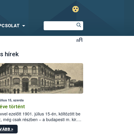
PCSOLAT
s hírek
úlius 15, szerda
éve történt
vvel ezelőtt 1901. július 15-én, költözött be
z, még csak részben – a budapesti m. kir.
i vetőmagvizsgáló állomás a Kis Rókus utca
VÁBB >
ám alatti, Czigler Győző által tervezett új