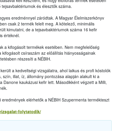
ásával kell készíteni, és hogy élőflórás termék esetében
ő tejsavbaktériumok és élesztők száma.
vegyes eredménnyel záródtak. A Magyar Élelmiszerkönyv
ben csak 2 termék felelt meg. A kötelező, minimális
ült kimutatni, de a tejsavbaktériumok száma 16 kefir
s értéknél.
nak a kifogásolt termékek esetében. Nem megfelelőség
kifogásolt csíraszám az előállítás hiányosságainak
tetésben részesíti a NÉBIH.
erült a kedveltségi vizsgálatra, ahol laikus és profi kóstolók
szín, illat, íz, állomány pontozása alapján alakult ki a
Danone kaukázusi kefir lett. Másodikként végzett a Milli,
mék.
lati eredmények elérhetők a NÉBIH Szupermenta termékteszt
vizsgalat-folytatodik/