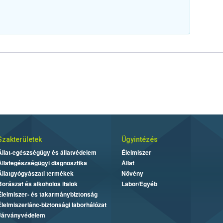
Szakterületek
Ügyintézés
Állat-egészségügy és állatvédelem
Élelmiszer
Állategészségügyi diagnosztika
Állat
Állatgyógyászati termékek
Növény
Borászat és alkoholos italok
Labor/Egyéb
Élelmiszer- és takarmánybiztonság
Élelmiszerlánc-biztonsági laborhálózat
Járványvédelem