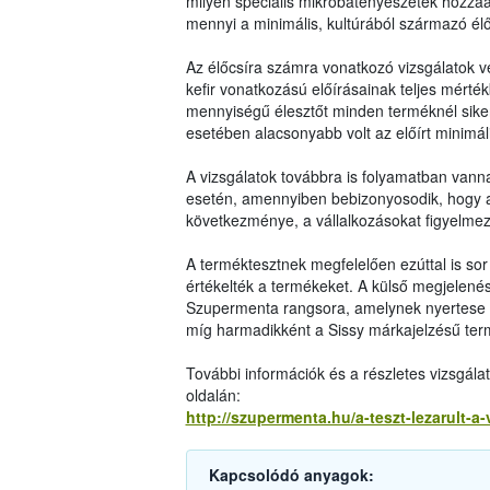
milyen speciális mikrobatenyészetek hozzáad
mennyi a minimális, kultúrából származó él
Az élőcsíra számra vonatkozó vizsgálatok 
kefir vonatkozású előírásainak teljes mérték
mennyiségű élesztőt minden terméknél siker
esetében alacsonyabb volt az előírt minimáli
A vizsgálatok továbbra is folyamatban van
esetén, amennyiben bebizonyosodik, hogy a 
következménye, a vállalkozásokat figyelmez
A terméktesztnek megfelelően ezúttal is sor k
értékelték a termékeket. A külső megjelenés, 
Szupermenta rangsora, amelynek nyertese a 
míg harmadikként a Sissy márkajelzésű ter
További információk és a részletes vizsgá
oldalán:
http://szupermenta.hu/a-teszt-lezarult-a-
Kapcsolódó anyagok: