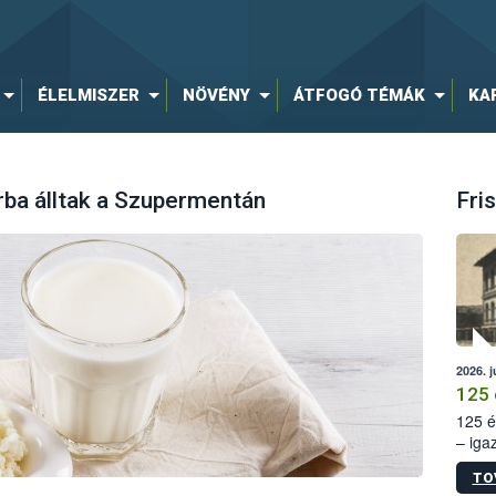
ÉLELMISZER
NÖVÉNY
ÁTFOGÓ TÉMÁK
KA
rba álltak a Szupermentán
Fris
2026. j
125 
125 é
– iga
állam
TO
15. sz