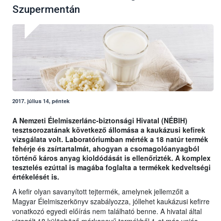
Szupermentán
2017. július 14, péntek
A Nemzeti Élelmiszerlánc-biztonsági Hivatal (NÉBIH)
tesztsorozatának következő állomása a kaukázusi kefirek
vizsgálata volt. Laboratóriumban mérték a 18 natúr termék
fehérje és zsírtartalmát, ahogyan a csomagolóanyagból
történő káros anyag kioldódását is ellenőrizték. A komplex
tesztelés ezúttal is magába foglalta a termékek kedveltségi
értékelését is.
A kefir olyan savanyított tejtermék, amelynek jellemzőit a
Magyar Élelmiszerkönyv szabályozza, jóllehet kaukázusi kefirre
vonatkozó egyedi előírás nem található benne. A hivatal által