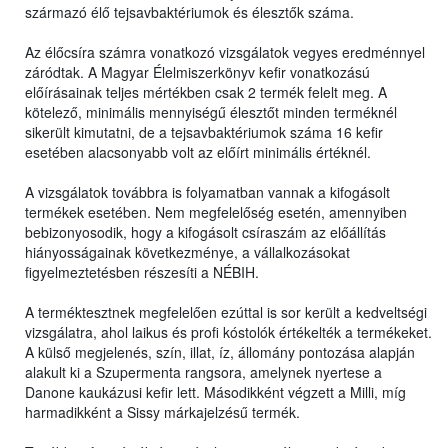
származó élő tejsavbaktériumok és élesztők száma.
Az élőcsíra számra vonatkozó vizsgálatok vegyes eredménnyel
záródtak. A Magyar Élelmiszerkönyv kefir vonatkozású
előírásainak teljes mértékben csak 2 termék felelt meg. A
kötelező, minimális mennyiségű élesztőt minden terméknél
sikerült kimutatni, de a tejsavbaktériumok száma 16 kefir
esetében alacsonyabb volt az előírt minimális értéknél.
A vizsgálatok továbbra is folyamatban vannak a kifogásolt
termékek esetében. Nem megfelelőség esetén, amennyiben
bebizonyosodik, hogy a kifogásolt csíraszám az előállítás
hiányosságainak következménye, a vállalkozásokat
figyelmeztetésben részesíti a NÉBIH.
A terméktesztnek megfelelően ezúttal is sor került a kedveltségi
vizsgálatra, ahol laikus és profi kóstolók értékelték a termékeket.
A külső megjelenés, szín, illat, íz, állomány pontozása alapján
alakult ki a Szupermenta rangsora, amelynek nyertese a
Danone kaukázusi kefir lett. Másodikként végzett a Milli, míg
harmadikként a Sissy márkajelzésű termék.