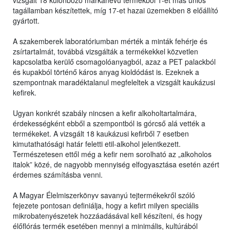
vizsgált 18 különböző márkanevű termékből 1-et más uniós
tagállamban készítettek, míg 17-et hazai üzemekben 8 előállító
gyártott.
A szakemberek laboratóriumban mérték a minták fehérje és
zsírtartalmát, továbbá vizsgálták a termékekkel közvetlen
kapcsolatba kerülő csomagolóanyagból, azaz a PET palackból
és kupakból történő káros anyag kioldódást is. Ezeknek a
szempontnak maradéktalanul megfeleltek a vizsgált kaukázusi
kefirek.
Ugyan konkrét szabály nincsen a kefir alkoholtartalmára,
érdekességként ebből a szempontból is górcső alá vették a
termékeket. A vizsgált 18 kaukázusi kefirből 7 esetben
kimutathatósági határ feletti etil-alkohol jelentkezett.
Természetesen ettől még a kefir nem sorolható az „alkoholos
italok” közé, de nagyobb mennyiség elfogyasztása esetén azért
érdemes számításba venni.
A Magyar Élelmiszerkönyv savanyú tejtermékekről szóló
fejezete pontosan definiálja, hogy a kefirt milyen speciális
mikrobatenyészetek hozzáadásával kell készíteni, és hogy
élőflórás termék esetében mennyi a minimális, kultúrából