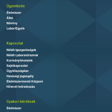
Ügyintézés
Élelmiszer
Állat
Növény
Labor/Egyéb
Kapcsolat
Nébih Igazgatóságok
Nébih Laboratóriumok
Kormányhivatalok
Sajtókapcsolat
Ügyfélszolgálat
Hatósági jogsegély
Élelmiszermentő Központ
Hírlevél feliratkozás
Gyakori kérdések
Élelmiszer