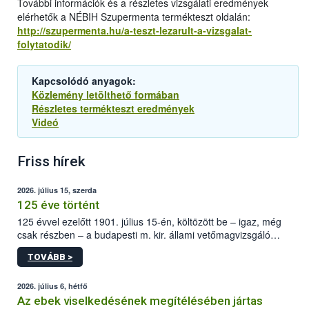
További információk és a részletes vizsgálati eredmények
elérhetők a NÉBIH Szupermenta termékteszt oldalán:
http://szupermenta.hu/a-teszt-lezarult-a-vizsgalat-
folytatodik/
Kapcsolódó anyagok:
Közlemény letölthető formában
Részletes termékteszt eredmények
Videó
Friss hírek
2026. július 15, szerda
125 éve történt
125 évvel ezelőtt 1901. július 15-én, költözött be – igaz, még
csak részben – a budapesti m. kir. állami vetőmagvizsgáló
állomás a Kis Rókus utca 15. szám alatti, Czigler Győző által
TOVÁBB >
tervezett új épületébe.
2026. július 6, hétfő
Az ebek viselkedésének megítélésében jártas