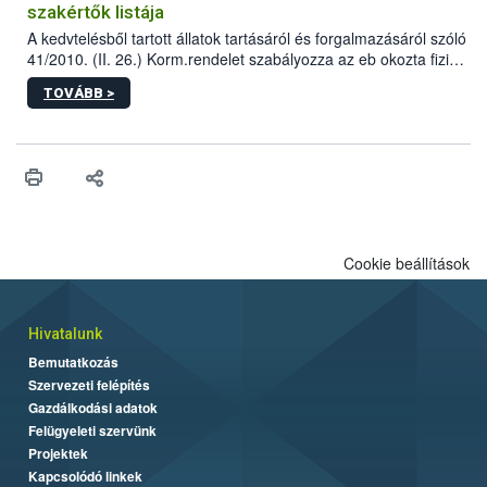
szakértők listája
A kedvtelésből tartott állatok tartásáról és forgalmazásáról szóló
41/2010. (II. 26.) Korm.rendelet szabályozza az eb okozta fizikai
sérülés, illetve ennek veszélye keletkezésekor felmerülő
TOVÁBB >
hatósági feladatokat, valamint a veszélyes eb tartását és annak
engedélyezését. Ezen eljárások során szükség esetén be kell
vonni az ebek viselkedésének megítélésében jártas szakértőt.
Cookie beállítások
Hivatalunk
Bemutatkozás
Szervezeti felépítés
Gazdálkodási adatok
Felügyeleti szervünk
Projektek
Kapcsolódó linkek