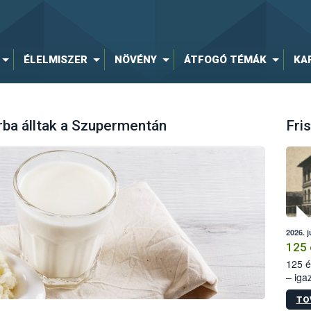
ÉLELMISZER
NÖVÉNY
ÁTFOGÓ TÉMÁK
KA
rba álltak a Szupermentán
Fris
2026. j
125 
125 é
– iga
állam
TO
15. sz