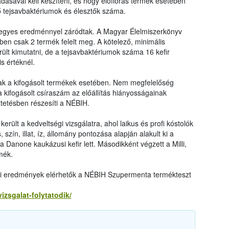
ásával kell készíteni, és hogy élőflórás termék esetében
ő tejsavbaktériumok és élesztők száma.
vegyes eredménnyel záródtak. A Magyar Élelmiszerkönyv
ben csak 2 termék felelt meg. A kötelező, minimális
ült kimutatni, de a tejsavbaktériumok száma 16 kefir
s értéknél.
nak a kifogásolt termékek esetében. Nem megfelelőség
kifogásolt csíraszám az előállítás hiányosságainak
tetésben részesíti a NÉBIH.
erült a kedveltségi vizsgálatra, ahol laikus és profi kóstolók
szín, illat, íz, állomány pontozása alapján alakult ki a
Danone kaukázusi kefir lett. Másodikként végzett a Milli,
mék.
lati eredmények elérhetők a NÉBIH Szupermenta termékteszt
vizsgalat-folytatodik/