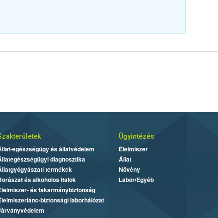
Szakterületek
Ügyintézés
Állat-egészségügy és állatvédelem
Élelmiszer
Állategészségügyi diagnosztika
Állat
Állatgyógyászati termékek
Növény
Borászat és alkoholos italok
Labor/Egyéb
Élelmiszer- és takarmánybiztonság
Élelmiszerlánc-biztonsági laborhálózat
Járványvédelem