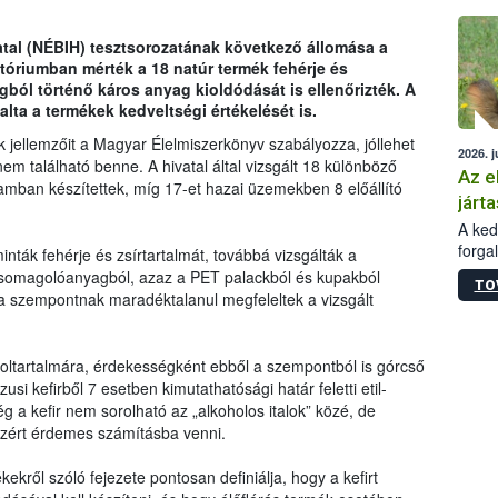
épüle
atal (NÉBIH) tesztsorozatának következő állomása a
atóriumban mérték a 18 natúr termék fehérje és
ból történő káros anyag kioldódását is ellenőrizték. A
lta a termékek kedveltségi értékelését is.
k jellemzőit a Magyar Élelmiszerkönyv szabályozza, jóllehet
2026. j
em található benne. A hivatal által vizsgált 18 különböző
Az e
mban készítettek, míg 17-et hazai üzemekben 8 előállító
járta
A kedv
forga
ták fehérje és zsírtartalmát, továbbá vizsgálták a
Korm.
csomagolóanyagból, azaz a PET palackból és kupakból
TO
sérül
 a szempontnak maradéktalanul megfeleltek a vizsgált
felme
veszé
Ezen 
holtartalmára, érdekességként ebből a szempontból is górcső
vonni
usi kefirből 7 esetben kimutathatósági határ feletti etil-
jártas
g a kefir nem sorolható az „alkoholos italok” közé, de
zért érdemes számításba venni.
kről szóló fejezete pontosan definiálja, hogy a kefirt