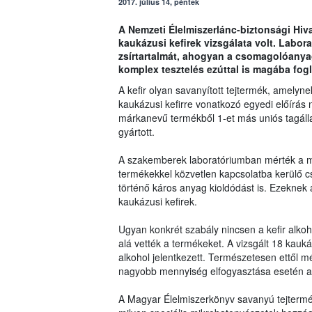
2017. július 14, péntek
A Nemzeti Élelmiszerlánc-biztonsági Hiv
kaukázusi kefirek vizsgálata volt. Labor
zsírtartalmát, ahogyan a csomagolóanyag
komplex tesztelés ezúttal is magába fogla
A kefir olyan savanyított tejtermék, amelyne
kaukázusi kefirre vonatkozó egyedi előírás n
márkanevű termékből 1-et más uniós tagálla
gyártott.
A szakemberek laboratóriumban mérték a min
termékekkel közvetlen kapcsolatba kerülő 
történő káros anyag kioldódást is. Ezeknek
kaukázusi kefirek.
Ugyan konkrét szabály nincsen a kefir alko
alá vették a termékeket. A vizsgált 18 kaukáz
alkohol jelentkezett. Természetesen ettől mé
nagyobb mennyiség elfogyasztása esetén a
A Magyar Élelmiszerkönyv savanyú tejterméke