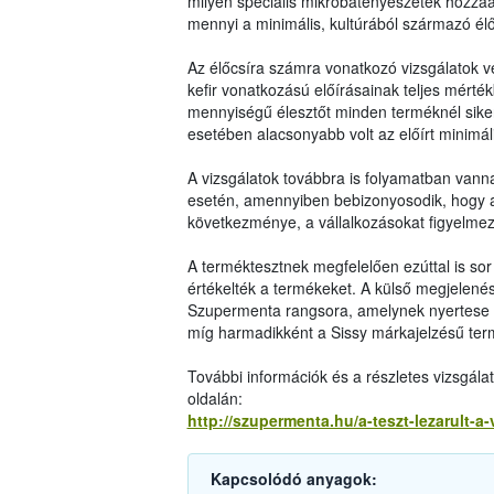
milyen speciális mikrobatenyészetek hozzáad
mennyi a minimális, kultúrából származó él
Az élőcsíra számra vonatkozó vizsgálatok 
kefir vonatkozású előírásainak teljes mérték
mennyiségű élesztőt minden terméknél siker
esetében alacsonyabb volt az előírt minimáli
A vizsgálatok továbbra is folyamatban van
esetén, amennyiben bebizonyosodik, hogy a 
következménye, a vállalkozásokat figyelmez
A terméktesztnek megfelelően ezúttal is sor k
értékelték a termékeket. A külső megjelenés, 
Szupermenta rangsora, amelynek nyertese a 
míg harmadikként a Sissy márkajelzésű ter
További információk és a részletes vizsgá
oldalán:
http://szupermenta.hu/a-teszt-lezarult-a-
Kapcsolódó anyagok: