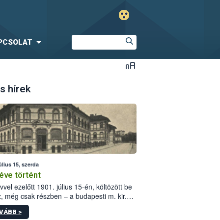
PCSOLAT
s hírek
úlius 15, szerda
éve történt
vvel ezelőtt 1901. július 15-én, költözött be
z, még csak részben – a budapesti m. kir.
i vetőmagvizsgáló állomás a Kis Rókus utca
VÁBB >
ám alatti, Czigler Győző által tervezett új