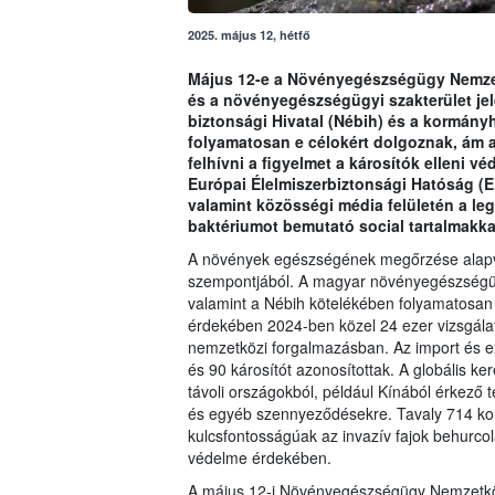
2025. május 12, hétfő
Május 12-e a Növényegészségügy Nemzet
és a növényegészségügyi szakterület jel
biztonsági Hivatal (Nébih) és a kormán
folyamatosan e célokért dolgoznak, ám a 
felhívni a figyelmet a károsítók elleni v
Európai Élelmiszerbiztonsági Hatóság (
valamint közösségi média felületén a leg
baktériumot bemutató social tartalmakkal
A növények egészségének megőrzése alapve
szempontjából. A magyar növényegészségügy
valamint a Nébih kötelékében folyamatosa
érdekében 2024-ben közel 24 ezer vizsgálat
nemzetközi forgalmazásban. Az import és ex
és 90 károsítót azonosítottak. A globális k
távoli országokból, például Kínából érkező
és egyéb szennyeződésekre. Tavaly 714 kont
kulcsfontosságúak az invazív fajok behurco
védelme érdekében.
A május 12-i Növényegészségügy Nemzetközi