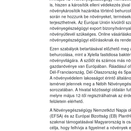
is, hiszen a károsítók elleni védekezés jóva
növénykárosítók hazánkba történő behurco
során ne hozzunk be növényeket, termések
terjeszthetnek. Az Európai Unión kívülről 
növényegészségügyi export bizonyítvánnyal 
növényútlevél szükséges. Online vásárlásko
növényegészségügyi előírásoknak és rend
Ezen szabályok betartásával előzhető meg a
behurcolása, mint a Xylella fastidiosa bakt
növényvilágára. A szőlőt és számos más növ
gazdanövénye van Európában. Ráadásul oly
Dél-Franciaország, Dél-Olaszország és Sp
A növényvédelem lakosságot érintő általános
ismérvei jelennek meg a Nébih Növényegész
sorozatában. A hivatal közösségi oldalán futó
melyre május 12-től regisztrálhatnak az érd
felületein elérhető.
A Növényegészségügy Nemzetközi Napja okán
(EFSA) és az Európai Bizottság (EB) Plant
szakmai támogatásával Magyarország is csa
célja, hogy felhívja a figyelmet a növények