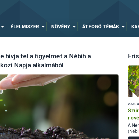
ÉLELMISZER
NÖVÉNY
ÁTFOGÓ TÉMÁK
KA
 hívja fel a figyelmet a Nébih a
Fris
özi Napja alkalmából
2026. 
Szür
növé
szől
A Nem
(Nébi
Klart