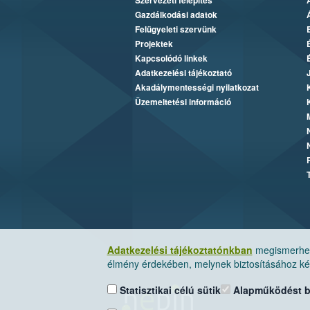
Szervezeti felépítés
Gazdálkodási adatok
Felügyeleti szervünk
Projektek
Kapcsolódó linkek
Adatkezelési tájékoztató
Akadálymentességi nyilatkozat
Üzemeltetési információ
Adatkezelési tájékoztatónkban
megismerheti
élmény érdekében, melynek biztosításához kér
Statisztikai célú sütik
Alapműködést biz