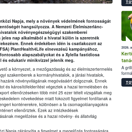
TO
módos
egész
felha
célja
közi Napja, mely a növények védelmének fontosságát
lehet
entőségét hangsúlyozza. A Nemzeti Élelmiszerlánc-
Az Or
yhivatalok növényegészségügyi szakemberei
felha
jeles nap alkalmából a hivatal külön is szeretnék
terme
édekezésre. Ennek érdekében idén is csatlakozott az
2026. 
EFSA) PlantHealth4Life elnevezésű kampányához,
Kert
fontosabb alapszabályokat és a Xylella fastidiosa
 és edukatív minikvízzel jelenik meg.
taná
A gri
tő a környezet, a mezőgazdaság és az élelmiszertermelés
formá
i szakemberek a kormányhivatalok, a járási hivatalok,
romlá
n hazánk növényvilágának megóvásáért dolgoznak. Ennek
TO
szapo
ot és károsítófelderítést végeztek a hazai termelésben és
sütög
port ellenőrzéseken több mint 25 ezer tételt vizsgáltak meg
techni
ereskedelem növekedése miatt fokozott figyelmet fordítanak a
alapa
 tengeri konténerekre, különösen a fa csomagolóanyagokra
higié
énert ellenőriztek. Ezek az intézkedések
hőkez
lásának megelőzése és a hazai növény- és állatvilág
tárol
Hivat
a biz
 Napja ráirányítja a figyelmet a megelőzés fontosságára