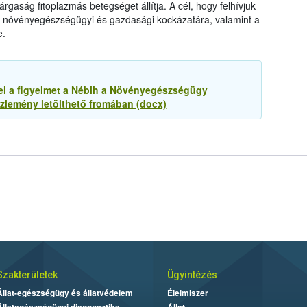
gaság fitoplazmás betegséget állítja. A cél, hogy felhívjuk
s növényegészségügyi és gazdasági kockázatára, valamint a
e.
 fel a figyelmet a Nébih a Növényegészségügy
zlemény letölthető fromában (docx)
Szakterületek
Ügyintézés
Állat-egészségügy és állatvédelem
Élelmiszer