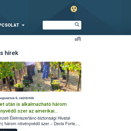
PCSOLAT
s hírek
augusztus 6, csütörtök
et után is alkalmazható három
nyvédő szer az amerikai
őkabóca ellen
zeti Élelmiszerlánc-biztonsági Hivatal
h) három növényvédő szer – Decis Forte,
an 24 EW, Oroganic – engedélyokiratát