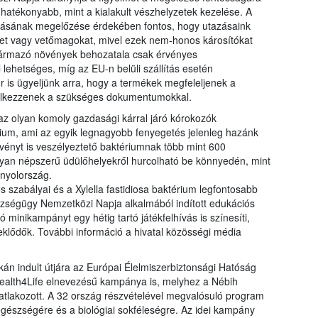
l hatékonyabb, mint a kialakult vészhelyzetek kezelése. A
lásának megelőzése érdekében fontos, hogy utazásaink
et vagy vetőmagokat, mivel ezek nem-honos károsítókat
származó növények behozatala csak érvényes
lehetséges, míg az EU-n belüli szállítás esetén
r is ügyeljünk arra, hogy a termékek megfeleljenek a
elkezzenek a szükséges dokumentumokkal.
z olyan komoly gazdasági kárral járó kórokozók
érium, ami az egyik legnagyobb fenyegetés jelenleg hazánk
ényt is veszélyeztető baktériumnak több mint 600
an népszerű üdülőhelyekről hurcolható be könnyedén, mint
anyolország.
 szabályai és a Xylella fastidiosa baktérium legfontosabb
ségügy Nemzetközi Napja alkalmából indított edukációs
 minikampányt egy hétig tartó játékfelhívás is színesíti,
eklődők. További információ a hivatal közösségi média
 indult útjára az Európai Élelmiszerbiztonsági Hatóság
Health4Life elnevezésű kampánya is, melyhez a Nébih
tlakozott. A 32 ország részvételével megvalósuló program
 egészségére és a biológiai sokféleségre. Az idei kampány