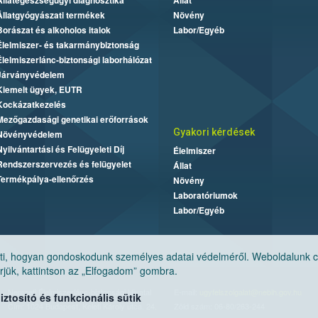
Állategészségügyi diagnosztika
Állat
Állatgyógyászati termékek
Növény
Borászat és alkoholos italok
Labor/Egyéb
Élelmiszer- és takarmánybiztonság
Élelmiszerlánc-biztonsági laborhálózat
Járványvédelem
Kiemelt ügyek, EUTR
Kockázatkezelés
Mezőgazdasági genetikai erőforrások
Gyakori kérdések
Növényvédelem
Nyilvántartási és Felügyeleti Díj
Élelmiszer
Rendszerszervezés és felügyelet
Állat
Termékpálya-ellenőrzés
Növény
Laboratóriumok
Labor/Egyéb
, hogyan gondoskodunk személyes adatai védelméről. Weboldalunk cook
jük, kattintson az „Elfogadom” gombra.
Nemzeti Élelmiszerlánc-biztonsági Hivatal
E-mail:
ugyfelszolgalat@nebih.gov.hu
tosító és funkcionális sütik
Cím: 1024 Budapest, Keleti Károly utca. 24.
Zöld szám: 06-80/263-244