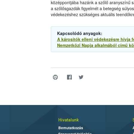
középpontjába hazánk a szőlő aranyszínű sár
a szőlősgazdák figyelmét a betegség súlyo
védekezéshez szükséges aktuális teendőkr
Kapcsolódó anyagok:
A károsítók elleni védekezésre hívja
Nemzetközi Napja alkalmából című kö
Hivatalunk
Bemutatkozás