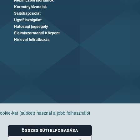
Nébih Laboratóriumok
Kormányhivatalok
Sajtókapcsolat
Ügyfélszolgálat
Hatósági jogsegély
Élelmiszermentő Központ
Hírlevél feliratkozás
ie-kat (sütiket) használ a jobb felhasználói
ÖSSZES SÜTI ELFOGADÁSA