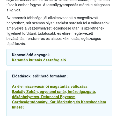
tízedik ember fogyott. A testsúlygyarapodás mértéke átlagosan
1 kg volt.
Az emberek többsége jól alkalmazkodott a megváltozott
helyzethez, sőt számos olyan szokást soroltak fel a válaszadók,
amelyekre a veszélyhelyzet lecsengése után is szeretnének
figyelmet fordítani: tudatosabb és előre megtervezett
bevásárlás, rendszeres és alapos kézmosás, egészséges
táplálkozás.
Kapcsolódó anyagok
Karantén kutatás összefoglaló
Előadások letölthető formában:
Az élelmiszervásárlói magatartás változása
Szakály Zoltán, egyetemi tanár, intézetigazgató,
dékánhelyettes, Debreceni Egyetem,
Gazdaságtudományi Kar, Marketing és Kereskedelem
Intézet