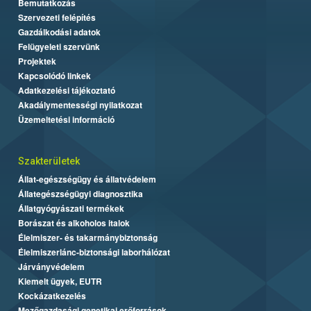
Bemutatkozás
Szervezeti felépítés
Gazdálkodási adatok
Felügyeleti szervünk
Projektek
Kapcsolódó linkek
Adatkezelési tájékoztató
Akadálymentességi nyilatkozat
Üzemeltetési információ
Szakterületek
Állat-egészségügy és állatvédelem
Állategészségügyi diagnosztika
Állatgyógyászati termékek
Borászat és alkoholos italok
Élelmiszer- és takarmánybiztonság
Élelmiszerlánc-biztonsági laborhálózat
Járványvédelem
Kiemelt ügyek, EUTR
Kockázatkezelés
Mezőgazdasági genetikai erőforrások