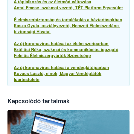
A táplálkozás és az életmód változása
Antal Emese, szakmai vezető, TÉT Platform Egyesület
Élelmiszerbiztonság és tartalékolás a háztartásokban
Kasza Gyula, osztályvezető, Nemzeti Élelmiszerlánc-
biztonsági Hivatal
Az új koronavírus hatásai az élelmiszeriparban
Szöllősi Réka, szakmai és kommunikációs igazgató,
Felelős Élelmiszergyártók Szövetsége
Az új koronavírus hatásai a vendéglátóiparban
Kovács László, elnök, Magyar Vendéglátók
Ipartestülete
Kapcsolódó tartalmak