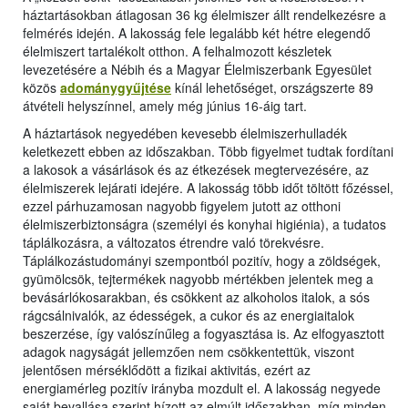
háztartásokban átlagosan 36 kg élelmiszer állt rendelkezésre a
felmérés idején. A lakosság fele legalább két hétre elegendő
élelmiszert tartalékolt otthon. A felhalmozott készletek
levezetésére a Nébih és a Magyar Élelmiszerbank Egyesület
közös
adománygyűjtése
kínál lehetőséget, országszerte 89
átvételi helyszínnel, amely még június 16-áig tart.
A háztartások negyedében kevesebb élelmiszerhulladék
keletkezett ebben az időszakban. Több figyelmet tudtak fordítani
a lakosok a vásárlások és az étkezések megtervezésére, az
élelmiszerek lejárati idejére. A lakosság több időt töltött főzéssel,
ezzel párhuzamosan nagyobb figyelem jutott az otthoni
élelmiszerbiztonságra (személyi és konyhai higiénia), a tudatos
táplálkozásra, a változatos étrendre való törekvésre.
Táplálkozástudományi szempontból pozitív, hogy a zöldségek,
gyümölcsök, tejtermékek nagyobb mértékben jelentek meg a
bevásárlókosarakban, és csökkent az alkoholos italok, a sós
rágcsálnivalók, az édességek, a cukor és az energiaitalok
beszerzése, így valószínűleg a fogyasztása is. Az elfogyasztott
adagok nagyságát jellemzően nem csökkentettük, viszont
jelentősen mérséklődött a fizikai aktivitás, ezért az
energiamérleg pozitív irányba mozdult el. A lakosság negyede
saját bevallása szerint hízott az elmúlt időszakban, míg minden