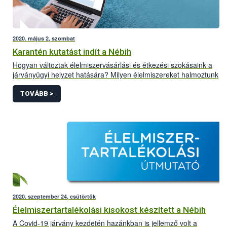
2020. május 2, szombat
Karantén kutatást indít a Nébih
Hogyan változtak élelmiszervásárlási és étkezési szokásaink a
járványügyi helyzet hatására? Milyen élelmiszereket halmoztunk
fel? Mit kezdünk a tartalékokkal? Többek között ezekre a
kérdésekre keresik a választ a Nébih kutatói, a Debreceni
TOVÁBB >
Egyetem Gazdaságtudományi Kar Marketing és Kereskedelem
Intézet, valamint a TÉT Platform szakembereivel közösen.
2020. szeptember 24, csütörtök
Élelmiszertartalékolási kisokost készített a Nébih
A Covid-19 járvány kezdetén hazánkban is jellemző volt a