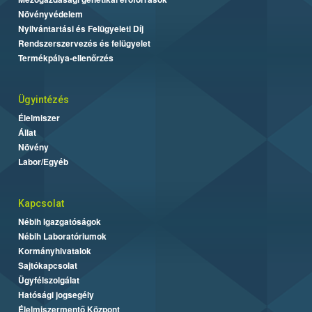
Növényvédelem
Nyilvántartási és Felügyeleti Díj
Rendszerszervezés és felügyelet
Termékpálya-ellenőrzés
Ügyintézés
Élelmiszer
Állat
Növény
Labor/Egyéb
Kapcsolat
Nébih Igazgatóságok
Nébih Laboratóriumok
Kormányhivatalok
Sajtókapcsolat
Ügyfélszolgálat
Hatósági jogsegély
Élelmiszermentő Központ