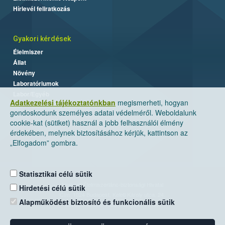
Hírlevél feliratkozás
Gyakori kérdések
Élelmiszer
Állat
Növény
Laboratóriumok
Labor/Egyéb
Adatkezelési tájékoztatónkban
megismerheti, hogyan
gondoskodunk személyes adatai védelméről. Weboldalunk
cookie-kat (sütiket) használ a jobb felhasználói élmény
érdekében, melynek biztosításához kérjük, kattintson az
„Elfogadom” gombra.
Statisztikai célú sütik
Nemzeti Élelmiszerlánc-biztonsági Hivatal
Hirdetési célú sütik
Cím: 1024 Budapest, Keleti Károly utca. 24.
Alapműködést biztosító és funkcionális sütik
Levelezési cím: 1525 Budapest. Pf. 30.