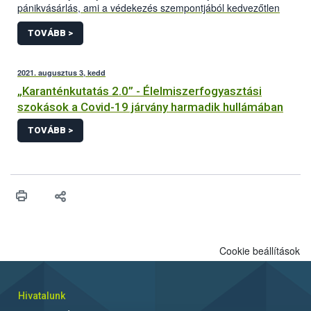
pánikvásárlás, ami a védekezés szempontjából kedvezőtlen
tömegjeleneteket eredményezett az üzletekben. A hasonló
helyzetek elkerülése érdekében élelmiszertartalékolási
TOVÁBB >
útmutatót állítottak össze a Nemzeti Élelmiszerlánc-biztonsági
Hivatal (Nébih) szakemberei. Az ingyenesen letölthető kiadvány
olyan szakszerű, gyakorlati tanácsokkal látja el a lakosságot,
2021. augusztus 3, kedd
ami nem csak a különböző veszélyhelyzetekben hasznos, de
„Karanténkutatás 2.0” - Élelmiszerfogyasztási
hatékonyan segíti a tudatos otthoni „készletgazdálkodást”, így
szokások a Covid-19 járvány harmadik hullámában
az élelmiszerpazarlás csökkentését is.
TOVÁBB >
Cookie beállítások
Hivatalunk