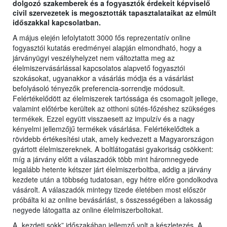
dolgozó szakemberek és a fogyasztók érdekeit képviselő
civil szervezetek is megosztották tapasztalataikat az elmúlt
időszakkal kapcsolatban.
A május elején lefolytatott 3000 fős reprezentatív online
fogyasztói kutatás eredményei alapján elmondható, hogy a
járványügyi veszélyhelyzet nem változtatta meg az
élelmiszervásárlással kapcsolatos alapvető fogyasztói
szokásokat, ugyanakkor a vásárlás módja és a vásárlást
befolyásoló tényezők preferencia-sorrendje módosult.
Felértékelődött az élelmiszerek tartóssága és csomagolt jellege,
valamint előtérbe kerültek az otthoni sütés-főzéshez szükséges
termékek. Ezzel együtt visszaesett az impulzív és a nagy
kényelmi jellemzőjű termékek vásárlása. Felértékelődtek a
rövidebb értékesítési utak, amely kedvezett a Magyarországon
gyártott élelmiszereknek. A boltlátogatási gyakoriság csökkent:
míg a járvány előtt a válaszadók több mint háromnegyede
legalább hetente kétszer járt élelmiszerboltba, addig a járvány
kezdete után a többség tudatosan, egy hétre előre gondolkodva
vásárolt. A válaszadók mintegy tizede életében most először
próbálta ki az online bevásárlást, s összességében a lakosság
negyede látogatta az online élelmiszerboltokat.
A „kezdeti sokk” időszakában jellemző volt a készletezés. A