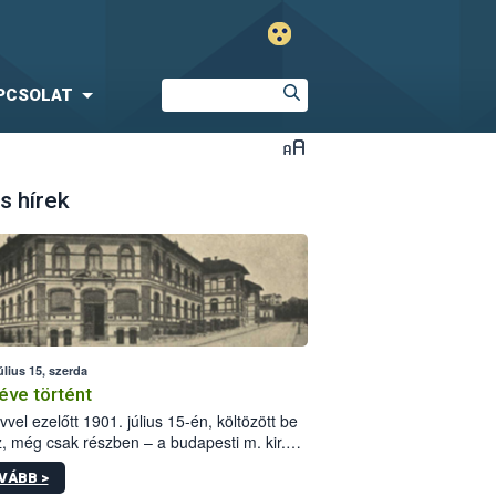
PCSOLAT
s hírek
úlius 15, szerda
éve történt
vvel ezelőtt 1901. július 15-én, költözött be
z, még csak részben – a budapesti m. kir.
i vetőmagvizsgáló állomás a Kis Rókus utca
VÁBB >
ám alatti, Czigler Győző által tervezett új