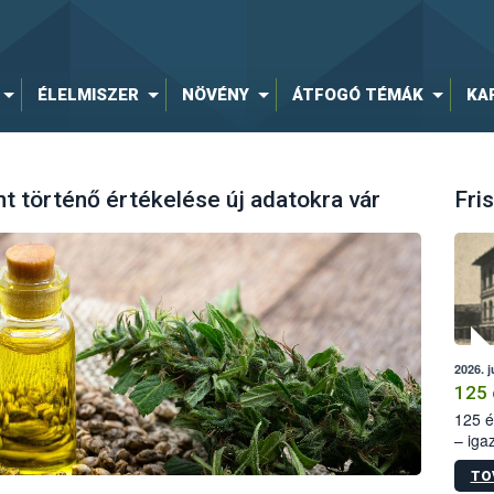
ÉLELMISZER
NÖVÉNY
ÁTFOGÓ TÉMÁK
KA
nt történő értékelése új adatokra vár
Fris
2026. j
125 
125 é
– iga
állam
TO
15. sz