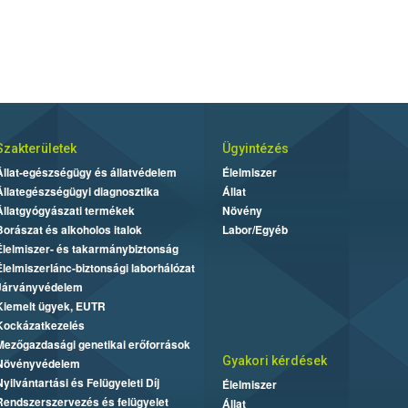
Szakterületek
Ügyintézés
Állat-egészségügy és állatvédelem
Élelmiszer
Állategészségügyi diagnosztika
Állat
Állatgyógyászati termékek
Növény
Borászat és alkoholos italok
Labor/Egyéb
Élelmiszer- és takarmánybiztonság
Élelmiszerlánc-biztonsági laborhálózat
Járványvédelem
Kiemelt ügyek, EUTR
Kockázatkezelés
Mezőgazdasági genetikai erőforrások
Gyakori kérdések
Növényvédelem
Nyilvántartási és Felügyeleti Díj
Élelmiszer
Rendszerszervezés és felügyelet
Állat