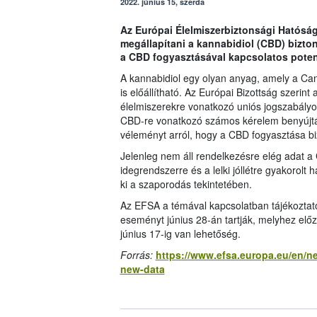
2022. június 15, szerda
Az Európai Élelmiszerbiztonsági Hatóság
megállapítani a kannabidiol (CBD) bizto
a CBD fogyasztásával kapcsolatos potenc
A kannabidiol egy olyan anyag, amely a Can
is előállítható. Az Európai Bizottság szerin
élelmiszerekre vonatkozó uniós jogszabályok 
CBD-re vonatkozó számos kérelem benyújtás
véleményt arról, hogy a CBD fogyasztása 
Jelenleg nem áll rendelkezésre elég adat a
idegrendszerre és a lelki jóllétre gyakorolt 
ki a szaporodás tekintetében.
Az EFSA a témával kapcsolatban tájékoztató ü
eseményt június 28-án tartják, melyhez előz
június 17-ig van lehetőség.
Forrás:
https://www.efsa.europa.eu/en/n
new-data