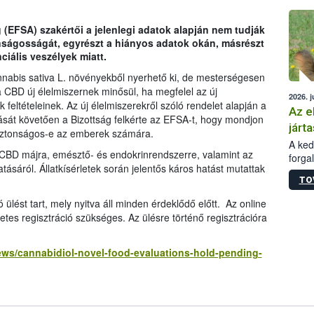
épüle
 (EFSA) szakértői a jelenlegi adatok alapján nem tudják
nságosságát, egyrészt a hiányos adatok okán, másrészt
iális veszélyek miatt.
nabis sativa L. növényekből nyerhető ki, de mesterségesen
t a CBD új élelmiszernek minősül, ha megfelel az új
2026. j
feltételeinek. Az új élelmiszerekről szóló rendelet alapján a
Az e
át követően a Bizottság felkérte az EFSA-t, hogy mondjon
járta
biztonságos-e az emberek számára.
A kedv
 CBD májra, emésztő- és endokrinrendszerre, valamint az
forga
hatásáról. Állatkísérletek során jelentős káros hatást mutattak
Korm.
TO
sérül
felme
lést tart, mely nyitva áll minden érdeklődő előtt. Az online
veszé
etes regisztráció szükséges. Az ülésre történő regisztrációra
Ezen 
vonni
jártas
ews/cannabidiol-novel-food-evaluations-hold-pending-