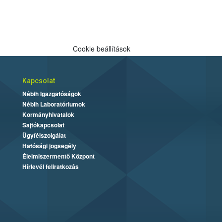
Cookie beállítások
Kapcsolat
Nébih Igazgatóságok
Nébih Laboratóriumok
Kormányhivatalok
Sajtókapcsolat
Ügyfélszolgálat
Hatósági jogsegély
Élelmiszermentő Központ
Hírlevél feliratkozás