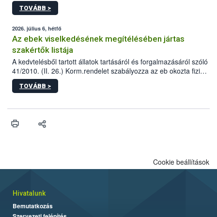
állomás a Kis Rókus utca 15. szám alatti, Czigler Győző által
TOVÁBB >
tervezett új épületébe.
2026. július 6, hétfő
Az ebek viselkedésének megítélésében jártas
szakértők listája
A kedvtelésből tartott állatok tartásáról és forgalmazásáról szóló
41/2010. (II. 26.) Korm.rendelet szabályozza az eb okozta fizikai
sérülés, illetve ennek veszélye keletkezésekor felmerülő
TOVÁBB >
hatósági feladatokat, valamint a veszélyes eb tartását és annak
engedélyezését. Ezen eljárások során szükség esetén be kell
vonni az ebek viselkedésének megítélésében jártas szakértőt.
Cookie beállítások
Hivatalunk
Bemutatkozás
Szervezeti felépítés