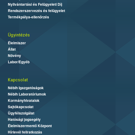
Nyilvántartási és Felügyeleti Díj
Rendszerszervezés és felügyelet
Termékpálya-ellenőrzés
Ügyintézés
Élelmiszer
Állat
Növény
Labor/Egyéb
Kapcsolat
Nébih Igazgatóságok
Nébih Laboratóriumok
Kormányhivatalok
Sajtókapcsolat
Ügyfélszolgálat
Hatósági jogsegély
Élelmiszermentő Központ
Hírlevél feliratkozás