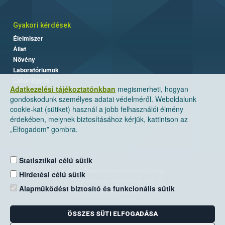
Gyakori kérdések
Élelmiszer
Állat
Növény
Laboratóriumok
Labor/Egyéb
Adatkezelési tájékoztatónkban
megismerheti, hogyan
gondoskodunk személyes adatai védelméről. Weboldalunk
cookie-kat (sütiket) használ a jobb felhasználói élmény
érdekében, melynek biztosításához kérjük, kattintson az
„Elfogadom” gombra.
Statisztikai célú sütik
Nemzeti Élelmiszerlánc-biztonsági Hivatal
Hirdetési célú sütik
Cím: 1024 Budapest, Keleti Károly utca. 24.
Alapműködést biztosító és funkcionális sütik
Levelezési cím: 1525 Budapest. Pf. 30.
ÖSSZES SÜTI ELFOGADÁSA
E-mail:
ugyfelszolgalat@nebih.gov.hu