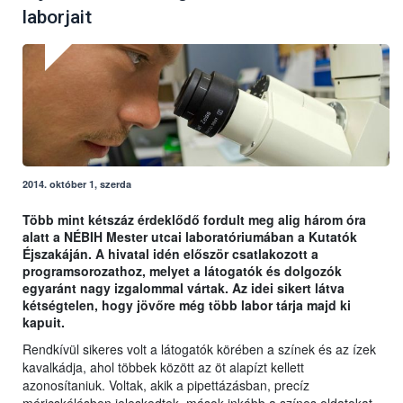
laborjait
2014. október 1, szerda
Több mint kétszáz érdeklődő fordult meg alig három óra
alatt a NÉBIH Mester utcai laboratóriumában a Kutatók
Éjszakáján. A hivatal idén először csatlakozott a
programsorozathoz, melyet a látogatók és dolgozók
egyaránt nagy izgalommal vártak. Az idei sikert látva
kétségtelen, hogy jövőre még több labor tárja majd ki
kapuit.
Rendkívül sikeres volt a látogatók körében a színek és az ízek
kavalkádja, ahol többek között az öt alapízt kellett
azonosítaniuk. Voltak, akik a pipettázásban, precíz