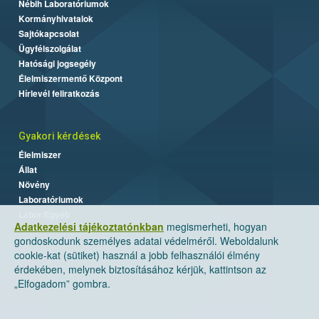
Nébih Laboratóriumok
Kormányhivatalok
Sajtókapcsolat
Ügyfélszolgálat
Hatósági jogsegély
Élelmiszermentő Központ
Hírlevél feliratkozás
Gyakori kérdések
Élelmiszer
Állat
Növény
Laboratóriumok
Labor/Egyéb
Adatkezelési tájékoztatónkban
megismerheti, hogyan
gondoskodunk személyes adatai védelméről. Weboldalunk
cookie-kat (sütiket) használ a jobb felhasználói élmény
érdekében, melynek biztosításához kérjük, kattintson az
„Elfogadom” gombra.