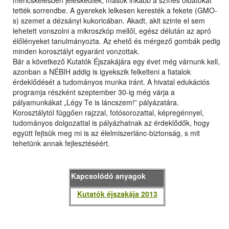
méricskélésben jeleskedtek, mások inkább a színes oldatokat
tették sorrendbe. A gyerekek lelkesen keresték a fekete (GMO-
s) szemet a dézsányi kukoricában. Akadt, akit szinte el sem
lehetett vonszolni a mikroszkóp mellől, egész délután az apró
élőlényeket tanulmányozta. Az ehető és mérgező gombák pedig
minden korosztályt egyaránt vonzottak.
Bár a következő Kutatók Éjszakájára egy évet még várnunk kell,
azonban a NÉBIH addig is igyekszik felkelteni a fiatalok
érdeklődését a tudományos munka iránt. A hivatal edukációs
programja részként szeptember 30-ig még várja a
pályamunkákat „Légy Te is láncszem!” pályázatára.
Korosztálytól függően rajzzal, fotósorozattal, képregénnyel,
tudományos dolgozattal is pályázhatnak az érdeklődők, hogy
együtt fejtsük meg mi is az élelmiszerlánc-biztonság, s mit
tehetünk annak fejlesztéséért.
Kapcsolódó anyagok
Kutatók éjszakája 2013