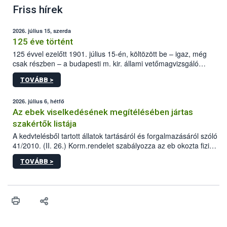
Friss hírek
2026. július 15, szerda
125 éve történt
125 évvel ezelőtt 1901. július 15-én, költözött be – igaz, még
csak részben – a budapesti m. kir. állami vetőmagvizsgáló
állomás a Kis Rókus utca 15. szám alatti, Czigler Győző által
TOVÁBB >
tervezett új épületébe.
2026. július 6, hétfő
Az ebek viselkedésének megítélésében jártas
szakértők listája
A kedvtelésből tartott állatok tartásáról és forgalmazásáról szóló
41/2010. (II. 26.) Korm.rendelet szabályozza az eb okozta fizikai
sérülés, illetve ennek veszélye keletkezésekor felmerülő
TOVÁBB >
hatósági feladatokat, valamint a veszélyes eb tartását és annak
engedélyezését. Ezen eljárások során szükség esetén be kell
vonni az ebek viselkedésének megítélésében jártas szakértőt.