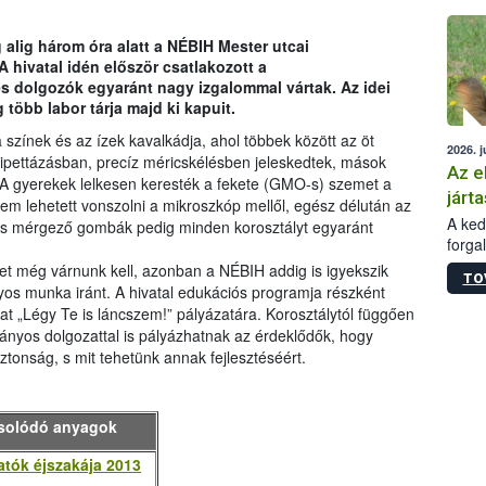
épüle
alig három óra alatt a NÉBIH Mester utcai
 hivatal idén először csatlakozott a
s dolgozók egyaránt nagy izgalommal vártak. Az idei
 több labor tárja majd ki kapuit.
 színek és az ízek kavalkádja, ahol többek között az öt
2026. j
a pipettázásban, precíz méricskélésben jeleskedtek, mások
Az e
. A gyerekek lelkesen keresték a fekete (GMO-s) szemet a
járta
sem lehetett vonszolni a mikroszkóp mellől, egész délután az
A kedv
és mérgező gombák pedig minden korosztályt egyaránt
forga
Korm.
et még várnunk kell, azonban a NÉBIH addig is igyekszik
TO
sérül
nyos munka iránt. A hivatal edukációs programja részként
felme
 „Légy Te is láncszem!” pályázatára. Korosztálytól függően
veszé
mányos dolgozattal is pályázhatnak az érdeklődők, hogy
Ezen 
iztonság, s mit tehetünk annak fejlesztéséért.
vonni
jártas
solódó anyagok
atók éjszakája 2013