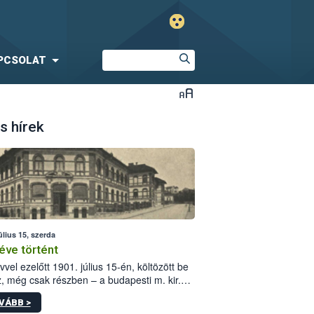
PCSOLAT
s hírek
úlius 15, szerda
éve történt
vvel ezelőtt 1901. július 15-én, költözött be
z, még csak részben – a budapesti m. kir.
i vetőmagvizsgáló állomás a Kis Rókus utca
VÁBB >
ám alatti, Czigler Győző által tervezett új