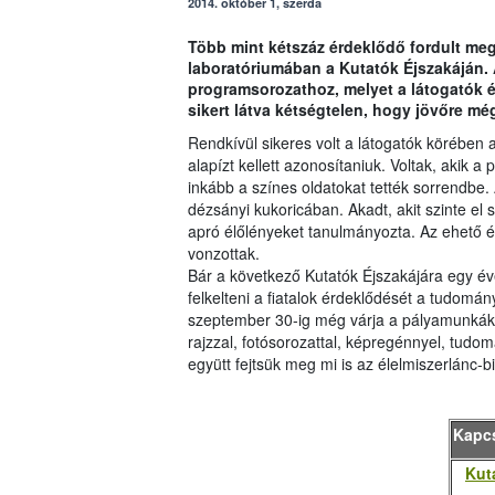
2014. október 1, szerda
Több mint kétszáz érdeklődő fordult meg 
laboratóriumában a Kutatók Éjszakáján. A
programsorozathoz, melyet a látogatók é
sikert látva kétségtelen, hogy jövőre még
Rendkívül sikeres volt a látogatók körében a
alapízt kellett azonosítaniuk. Voltak, akik 
inkább a színes oldatokat tették sorrendbe
dézsányi kukoricában. Akadt, akit szinte el 
apró élőlényeket tanulmányozta. Az ehető 
vonzottak.
Bár a következő Kutatók Éjszakájára egy év
felkelteni a fiatalok érdeklődését a tudomá
szeptember 30-ig még várja a pályamunkákat
rajzzal, fotósorozattal, képregénnyel, tudo
együtt fejtsük meg mi is az élelmiszerlánc-b
Kapc
Kut