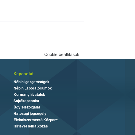
Cookie beállítások
Kapcsolat
Nébih Igazgatóságok
Nébih Laboratóriumok
Kormányhivatalok
Sajtókapcsolat
Ügyfélszolgálat
Hatósági jogsegély
Élelmiszermentő Központ
Hírlevél feliratkozás