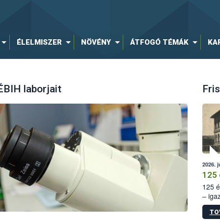
ÉLELMISZER
NÖVÉNY
ÁTFOGÓ TÉMÁK
KA
ÉBIH laborjait
Fris
2026. j
125 
125 é
– iga
állam
TO
15. sz