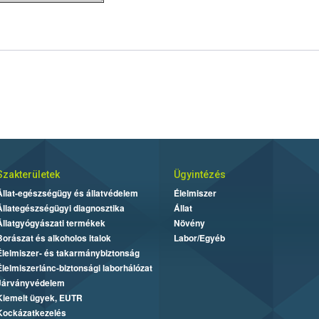
Szakterületek
Ügyintézés
Állat-egészségügy és állatvédelem
Élelmiszer
Állategészségügyi diagnosztika
Állat
Állatgyógyászati termékek
Növény
Borászat és alkoholos italok
Labor/Egyéb
Élelmiszer- és takarmánybiztonság
Élelmiszerlánc-biztonsági laborhálózat
Járványvédelem
Kiemelt ügyek, EUTR
Kockázatkezelés