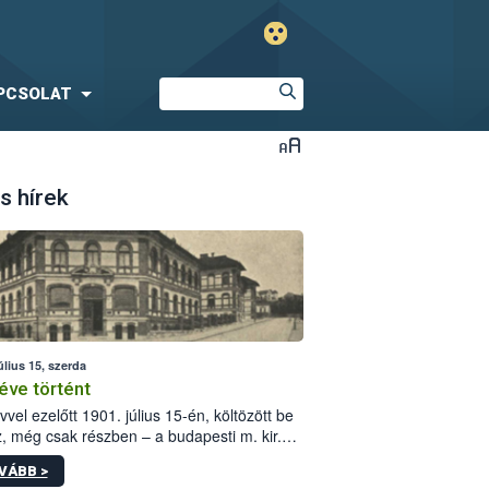
PCSOLAT
s hírek
úlius 15, szerda
éve történt
vvel ezelőtt 1901. július 15-én, költözött be
z, még csak részben – a budapesti m. kir.
i vetőmagvizsgáló állomás a Kis Rókus utca
VÁBB >
ám alatti, Czigler Győző által tervezett új