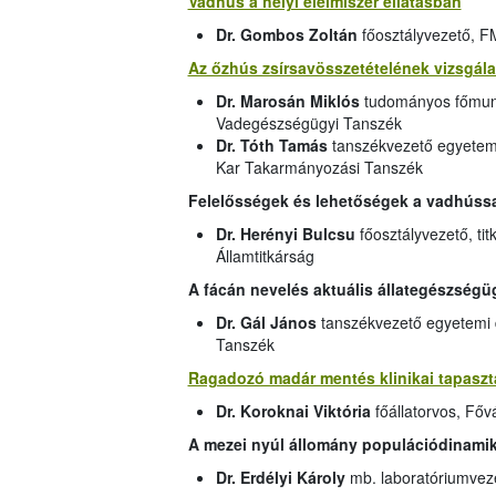
Vadhús a helyi élelmiszer ellátásban
Dr. Gombos Zoltán
főosztályvezető, FM
Az őzhús zsírsavösszetételének vizsgála
Dr. Marosán Miklós
tudományos főmunk
Vadegészségügyi Tanszék
Dr. Tóth Tamás
tanszékvezető egyetem
Kar Takarmányozási Tanszék
Felelősségek és lehetőségek a vadhúss
Dr. Herényi Bulcsu
főosztályvezető, ti
Államtitkárság
A fácán nevelés aktuális állategészségü
Dr. Gál János
tanszékvezető egyetemi 
Tanszék
Ragadozó madár mentés klinikai tapaszta
Dr. Koroknai Viktória
főállatorvos, Főv
A mezei nyúl állomány populációdinamik
Dr. Erdélyi Károly
mb. laboratóriumveze