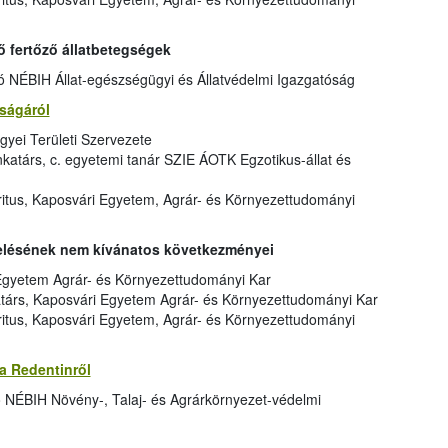
ő fertőző állatbetegségek
tó NÉBIH Állat-egészségügyi és Állatvédelmi Igazgatóság
sságáról
gyei Területi Szervezete
atárs, c. egyetemi tanár SZIE ÁOTK Egzotikus-állat és
itus, Kaposvári Egyetem, Agrár- és Környezettudományi
zelésének nem kívánatos következményei
Egyetem Agrár- és Környezettudományi Kar
árs, Kaposvári Egyetem Agrár- és Környezettudományi Kar
itus, Kaposvári Egyetem, Agrár- és Környezettudományi
a Redentinről
ó NÉBIH Növény-, Talaj- és Agrárkörnyezet-védelmi