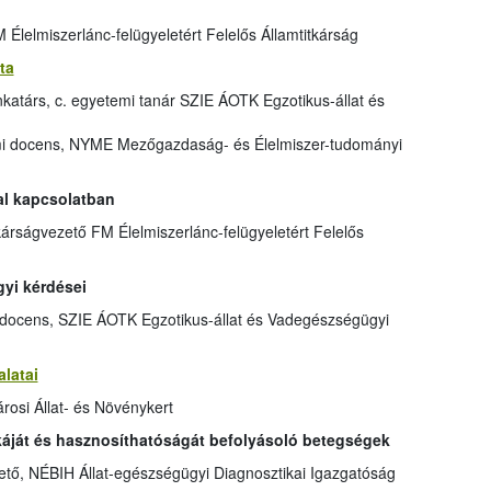
 Élelmiszerlánc-felügyeletért Felelős Államtitkárság
ta
atárs, c. egyetemi tanár SZIE ÁOTK Egzotikus-állat és
i docens, NYME Mezőgazdaság- és Élelmiszer-tudományi
al kapcsolatban
tkárságvezető FM Élelmiszerlánc-felügyeletért Felelős
gyi kérdései
docens, SZIE ÁOTK Egzotikus-állat és Vadegészségügyi
latai
árosi Állat- és Növénykert
áját és hasznosíthatóságát befolyásoló betegségek
tő, NÉBIH Állat-egészségügyi Diagnosztikai Igazgatóság