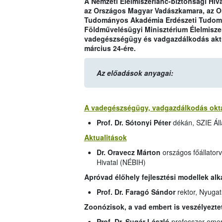
A Nemzeti Élelmiszerlánc-biztonsági Hiv
az Országos Magyar Vadászkamara, az O
Tudományos Akadémia Erdészeti Tudomán
Földművelésügyi Minisztérium Élelmiszer
vadegészségügy és vadgazdálkodás aktuá
március 24-ére.
Az előadások anyagai:
A vadegészségügy, vadgazdálkodás oktatá
Prof. Dr. Sótonyi Péter
dékán, SZIE Ál
Aktualitások
Dr. Oravecz Márton
országos főállator
Hivatal (NÉBIH)
Apróvad élőhely fejlesztési modellek al
Prof. Dr. Faragó Sándor
rektor, Nyug
Zoonózisok, a vad embert is veszélyeztető
Prof. Dr. Sugár László
professzor emer