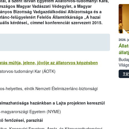
atal, a Szent István Egyetem Állatorvos-tudományi Kara,
épüle
rszágos Magyar Vadászati Védegylet, a Magyar
yos Bizottság Vadgazdálkodási Albizottsága és a
lánc-felügyeletért Felelős Államtitkársága „A hazai
lis kérdései„ címmel konferenciát szervezett 2015.
2026. j
Álla
álla
Budap
s múltja, jelene, jövője az állatorvos képzésben
Világ
szakér
latorvos-tudományi Kar (ÁOTK)
TO
Az Ag
Minis
bizto
vos-helyettes, elnök Nemzeti Élelmiszerlánc-biztonsági
megva
haszo
kalmazhatósága hazánkban a Lajta projekten keresztül
európ
50 ré
at-magyarországi Egyetem (NYME)
gazda
 fertőzései, parazitái
itus, Kaposvári Egyetem, Agrár- és Környezettudományi