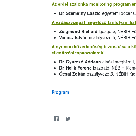
Az erdei szalonka monitoring program er
Dr. Szemethy László
egyetemi docens,
A vadászvizsgát megelőző tanfolyam hat
Zsigmond Richárd
igazgató, NÉBIH Fö
Vadász István
osztályvezető, NÉBIH F
A nyomon követhetőség biztosítása a köz
ellenőrzési tapasztalatok)
Dr. Gyurcsó Adrienn
elnöki megbízott
Dr. Helik Ferenc
igazgató, NÉBIH Kieme
Ócsai Zoltán
osztályvezető, NÉBIH Kie
Program