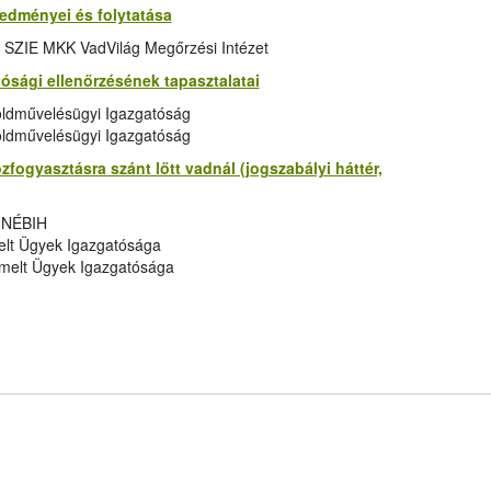
edményei és folytatása
 SZIE MKK VadVilág Megőrzési Intézet
ósági ellenőrzésének tapasztalatai
ldművelésügyi Igazgatóság
öldművelésügyi Igazgatóság
fogyasztásra szánt lőtt vadnál (jogszabályi háttér,
, NÉBIH
lt Ügyek Igazgatósága
melt Ügyek Igazgatósága