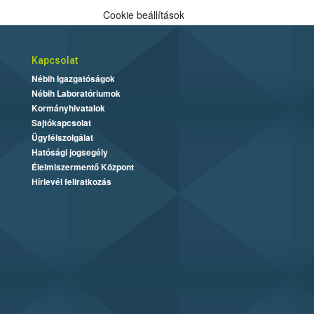
Cookie beállítások
Kapcsolat
Nébih Igazgatóságok
Nébih Laboratóriumok
Kormányhivatalok
Sajtókapcsolat
Ügyfélszolgálat
Hatósági jogsegély
Élelmiszermentő Központ
Hírlevél feliratkozás