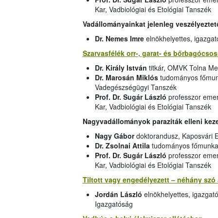
Kar, Vadbiológiai és Etológiai Tanszék
Vadállományainkat jelenleg veszélyeztet
Dr. Nemes Imre
elnökhelyettes, igazga
Szarvasfélék orr-, garat- és bőrbagócso
Dr. Király István
titkár, OMVK Tolna Me
Dr. Marosán Miklós
tudományos főmunk
Vadegészségügyi Tanszék
Prof. Dr. Sugár László
professzor emer
Kar, Vadbiológiai és Etológiai Tanszék
Nagyvadállományok paraziták elleni ke
Nagy Gábor
doktorandusz, Kaposvári 
Dr. Zsolnai Attila
tudományos főmunkat
Prof. Dr. Sugár László
professzor emer
Kar, Vadbiológiai és Etológiai Tanszék
Tiltott vagy engedélyezett – néhány szó 
Jordán László
elnökhelyettes, igazgat
Igazgatóság