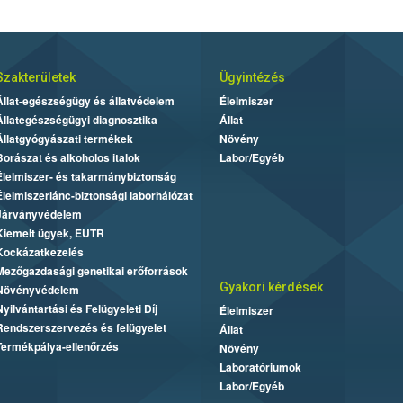
Szakterületek
Ügyintézés
Állat-egészségügy és állatvédelem
Élelmiszer
Állategészségügyi diagnosztika
Állat
Állatgyógyászati termékek
Növény
Borászat és alkoholos italok
Labor/Egyéb
Élelmiszer- és takarmánybiztonság
Élelmiszerlánc-biztonsági laborhálózat
Járványvédelem
Kiemelt ügyek, EUTR
Kockázatkezelés
Mezőgazdasági genetikai erőforrások
Gyakori kérdések
Növényvédelem
Nyilvántartási és Felügyeleti Díj
Élelmiszer
Rendszerszervezés és felügyelet
Állat
Termékpálya-ellenőrzés
Növény
Laboratóriumok
Labor/Egyéb