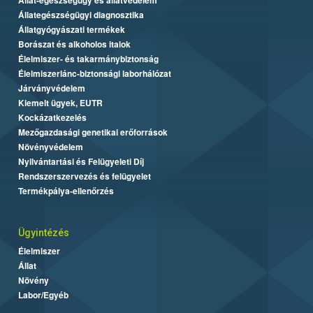
Állategészségügyi diagnosztika
Állatgyógyászati termékek
Borászat és alkoholos italok
Élelmiszer- és takarmánybiztonság
Élelmiszerlánc-biztonsági laborhálózat
Járványvédelem
Kiemelt ügyek, EUTR
Kockázatkezelés
Mezőgazdasági genetikai erőforrások
Növényvédelem
Nyilvántartási és Felügyeleti Díj
Rendszerszervezés és felügyelet
Termékpálya-ellenőrzés
Ügyintézés
Élelmiszer
Állat
Növény
Labor/Egyéb