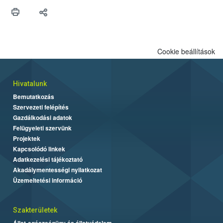
védekezésre. Az Oroganic készítmény kis kiszerelésben kiskerti
felhasználók számára is elérhető és ökológiai termesztésben is
engedélyezett.
Cookie beállítások
Hivatalunk
Bemutatkozás
Szervezeti felépítés
Gazdálkodási adatok
Felügyeleti szervünk
Projektek
Kapcsolódó linkek
Adatkezelési tájékoztató
Akadálymentességi nyilatkozat
Üzemeltetési információ
Szakterületek
Állat-egészségügy és állatvédelem