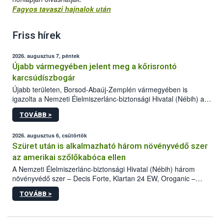
Fagyos tavaszi hajnalok után
Friss hírek
2026. augusztus 7, péntek
Újabb vármegyében jelent meg a kőrisrontó
karcsúdíszbogár
Újabb területen, Borsod-Abaúj-Zemplén vármegyében is
igazolta a Nemzeti Élelmiszerlánc-biztonsági Hivatal (Nébih) a
kőrisrontó karcsúdíszbogár (Agrilus planipennis) jelenlétét. A
TOVÁBB >
kártevőt nem csak színcsapdában találták meg, de már fertőzött
fában is azonosították. A növényvédelmi szakemberek folytatják
az intenzív felderítést, emellett az intézkedéseket a szlovák
2026. augusztus 6, csütörtök
hatósággal is összehangolják a terjedés megállítása érdekében.
Szüret után is alkalmazható három növényvédő szer
az amerikai szőlőkabóca ellen
A Nemzeti Élelmiszerlánc-biztonsági Hivatal (Nébih) három
növényvédő szer – Decis Forte, Klartan 24 EW, Oroganic –
engedélyokiratát módosította, így azok a szüretet követően,
TOVÁBB >
egészen a vesszőérettség (BBCH 91) stádiumáig
felhasználhatóak a szőlőben. A kiterjesztések célja, hogy a korai
érésű szőlőkben is legyen lehetőség a károsító elleni további