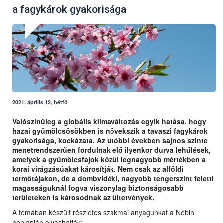
a fagykárok gyakorisága
2021. április 12, hétfő
Valószínűleg a globális klímaváltozás egyik hatása, hogy
hazai gyümölcsösökben is növekszik a tavaszi fagykárok
gyakorisága, kockázata. Az utóbbi években sajnos szinte
menetrendszerűen fordulnak elő ilyenkor durva lehűlések,
amelyek a gyümölcsfajok közül legnagyobb mértékben a
korai virágzásúakat károsítják. Nem csak az alföldi
termőtájakon, de a dombvidéki, nagyobb tengerszint feletti
magasságuknál fogva viszonylag biztonságosabb
területeken is károsodnak az ültetvények.
A témában készült részletes szakmai anyagunkat a Nébih
honlapján olvashatják: