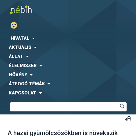
HIVATAL
AKTUÁLIS
ÁLLAT
ÉLELMISZER
NÖVÉNY
ÁTFOGÓ TÉMÁK
KAPCSOLAT
A hazai gyümölcsösökben is növekszik