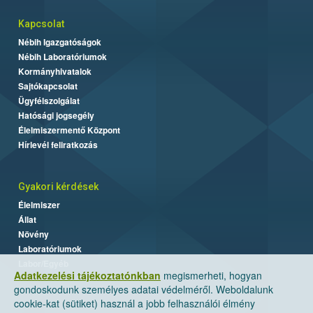
Kapcsolat
Nébih Igazgatóságok
Nébih Laboratóriumok
Kormányhivatalok
Sajtókapcsolat
Ügyfélszolgálat
Hatósági jogsegély
Élelmiszermentő Központ
Hírlevél feliratkozás
Gyakori kérdések
Élelmiszer
Állat
Növény
Laboratóriumok
Labor/Egyéb
Adatkezelési tájékoztatónkban
megismerheti, hogyan
gondoskodunk személyes adatai védelméről. Weboldalunk
cookie-kat (sütiket) használ a jobb felhasználói élmény