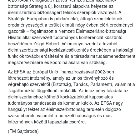
biztonsági Stratégia új, korszerű alapokra helyezte az
élelmiszerlánc-biztonságért felelős szereplők viszonyát. A
Stratégia Európában is példaértékű, átfogó szemléletének
eredményességét a terület elmúlt négy évben elért eredményei
igazolták – fogalmazott a Nemzeti Élelmiszerlánc-biztonsági
Hivatal által szervezett tudományos konferenciát köszöntő
beszédében Zsigó Róbert. Véleménye szerint a további
élelmiszerbiztonsági kockázatcsökkentés érdekében a hatósági
funkciók további erősítésére és a társadalmi tudásmenedzsment
megszervezésére és koordinálására van szükség.
Az EFSA az Európai Unió finanszírozásával 2002-ben
létrehozott intézmény, amely az uniós törvényhozó és
végrehajtó szervektől (Bizottság, Tanács, Parlament), valamint a
Tagállamoktól függetlenül működik. Az intézmény feladata az
élelmiszerlánchoz köthető kockázatokkal kapcsolatos
tudományos tanácsadás és kommunikáció. Az EFSA nagy
hangsúlyt fektet az élelmiszerbiztonság területén dolgozó
szakemberek, valamint a nemzeti hatóságok és más
intézmények közötti tapasztalatcserére.
(FM Sajtóiroda)