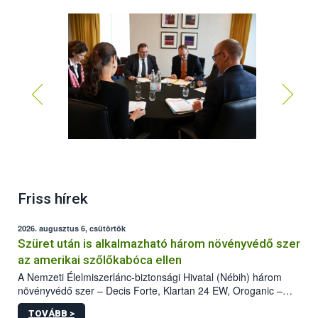
Friss hírek
2026. augusztus 6, csütörtök
Szüret után is alkalmazható három növényvédő szer
az amerikai szőlőkabóca ellen
A Nemzeti Élelmiszerlánc-biztonsági Hivatal (Nébih) három
növényvédő szer – Decis Forte, Klartan 24 EW, Oroganic –
engedélyokiratát módosította, így azok a szüretet követően,
TOVÁBB >
egészen a vesszőérettség (BBCH 91) stádiumáig