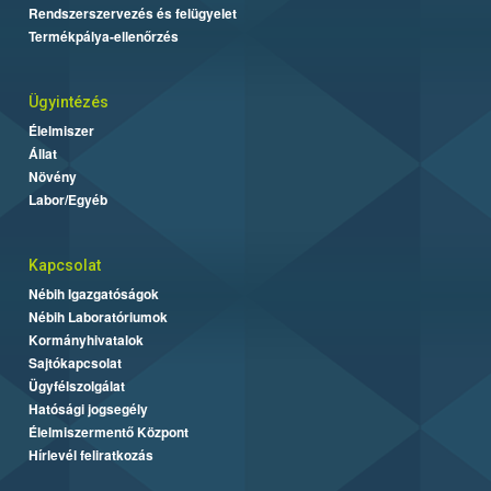
Rendszerszervezés és felügyelet
Termékpálya-ellenőrzés
Ügyintézés
Élelmiszer
Állat
Növény
Labor/Egyéb
Kapcsolat
Nébih Igazgatóságok
Nébih Laboratóriumok
Kormányhivatalok
Sajtókapcsolat
Ügyfélszolgálat
Hatósági jogsegély
Élelmiszermentő Központ
Hírlevél feliratkozás