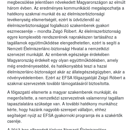
megbecsülése jelentősen növekedett Magyarországon az elmúlt
három évben. Az eredményes kommunikáció megalapozhatja a
hatékony szakmai munkát és az élelmiszerbiztonsági
tevékenység elismertségét, ezért is üdvözlendő az
élelmiszerbiztonsággal foglalkozó szakemberek gyakori
eszmecseréje – mondta Zsigó Róbert. Az élelmiszerbiztonság
egyre komplexebb rendszerének naprakészen tartásához a
tagállamok együttműködése elengedhetetlen, ezért is segíti a
Nemzeti Élelmiszerlánc-biztonsági Hivatal a nemzetközi
szervezet munkáját. Az emberek egészsége érdekében
Magyarország érdekelt egy olyan együttműködésben, amely
még eredményesebbé, és hatékonyabbá teszi a hazai
élelmiszerlánc-biztonságot akár az állategészségügyben, akár a
növényvédelemben. Ezért az EFSA főigazgatóját Zsigó Róbert a
szakmai szervezetek további támogatásáról biztosította.
A főigazgató elismerte a magyar szakemberek munkáját, és
megerősítette, a nemzetközi szervezetnek valamennyi tagállam
tapasztalatára szüksége van. A további hatékony munkához
kérte, hogy hazánk nagyobb szerepet vállaljon, ehhez
segítséget nyújt az EFSA gyakornoki programja és a szakértők
cseréje.
A 2013-ban elfogadott tízéves Nemzeti Élelmiszerlánc-