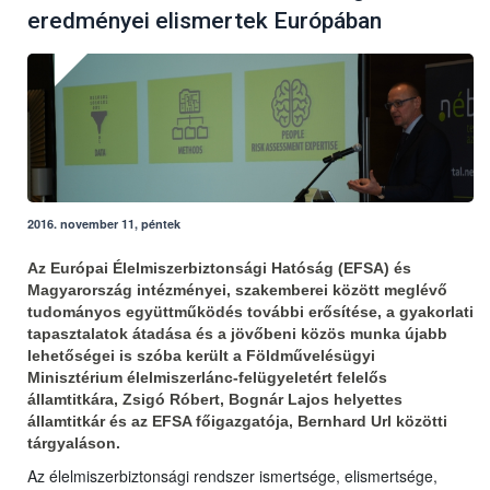
eredményei elismertek Európában
2016. november 11, péntek
Az Európai Élelmiszerbiztonsági Hatóság (EFSA) és
Magyarország intézményei, szakemberei között meglévő
tudományos együttműködés további erősítése, a gyakorlati
tapasztalatok átadása és a jövőbeni közös munka újabb
lehetőségei is szóba került a Földművelésügyi
Minisztérium élelmiszerlánc-felügyeletért felelős
államtitkára, Zsigó Róbert, Bognár Lajos helyettes
államtitkár és az EFSA főigazgatója, Bernhard Url közötti
tárgyaláson.
Az élelmiszerbiztonsági rendszer ismertsége, elismertsége,