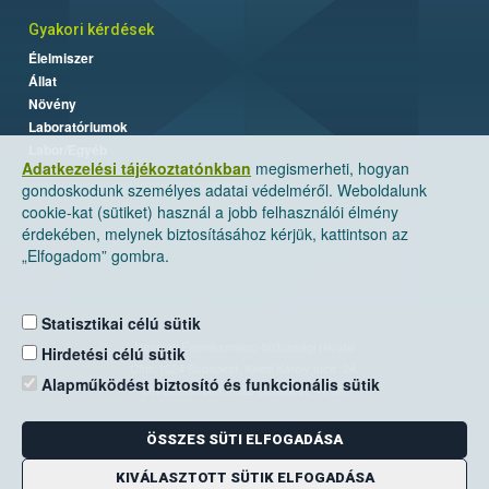
Gyakori kérdések
Élelmiszer
Állat
Növény
Laboratóriumok
Labor/Egyéb
Adatkezelési tájékoztatónkban
megismerheti, hogyan
gondoskodunk személyes adatai védelméről. Weboldalunk
cookie-kat (sütiket) használ a jobb felhasználói élmény
érdekében, melynek biztosításához kérjük, kattintson az
„Elfogadom” gombra.
Statisztikai célú sütik
Nemzeti Élelmiszerlánc-biztonsági Hivatal
Hirdetési célú sütik
Cím: 1024 Budapest, Keleti Károly utca. 24.
Alapműködést biztosító és funkcionális sütik
Levelezési cím: 1525 Budapest. Pf. 30.
ÖSSZES SÜTI ELFOGADÁSA
E-mail:
ugyfelszolgalat@nebih.gov.hu
Zöld szám: 06-80/263-244
KIVÁLASZTOTT SÜTIK ELFOGADÁSA