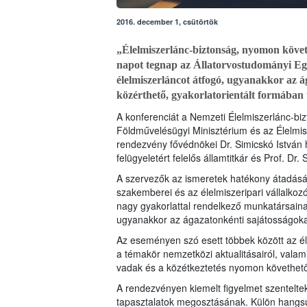
2016. december 1, csütörtök
„Élelmiszerlánc-biztonság, nyomon követ
napot tegnap az Állatorvostudományi Egye
élelmiszerláncot átfogó, ugyanakkor az á
közérthető, gyakorlatorientált formában 
A konferenciát a Nemzeti Élelmiszerlánc-bi
Földművelésügyi Minisztérium és az Élelmi
rendezvény fővédnökei Dr. Simicskó István 
felügyeletért felelős államtitkár és Prof. Dr.
A szervezők az ismeretek hatékony átadását t
szakemberei és az élelmiszeripari vállalk
nagy gyakorlattal rendelkező munkatársainak 
ugyanakkor az ágazatonkénti sajátosságok
Az eseményen szó esett többek között az él
a témakör nemzetközi aktualitásairól, valami
vadak és a közétkeztetés nyomon követhetős
A rendezvényen kiemelt figyelmet szenteltek
tapasztalatok megosztásának. Külön hangsú