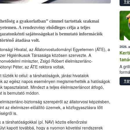
TO
módos
egész
felha
célja
hetőség a gyakorlatban” címmel tartottak szakmai
lehet
temen. A rendezvény elsődleges célja a teljes
Az Or
gazatonkénti sajátosságokat is bemutató információk
felha
történő átadása volt.
terme
2026. 
ztonsági Hivatal, az Állatorvostudományi Egyetemen (ÁTE), a
Kert
szer Higiénikusok Társasága közösen szervezte. A
taná
honvédelmi miniszter, Zsigó Róbert élelmiszerlánc-
A gri
 Sótonyi Péter, az ÁTE rektora voltak.
formá
űzték ki célul: a társhatóságok, járási hivatalok
romlá
ozók az egész napos eseményen megismerhették a hatóságok
TO
szapo
tapasztalatait. Mindezt a teljes élelmiszerláncot átfogó,
sütög
at is bemutató módon.
techni
alapa
elmiszerlánc-biztonság szerepéről az állatorvosi képzésben,
higié
nt az élelmiszer-előállító üzemek, a közfogyasztásra lőtt
hőkez
égről is.
tárol
Hivat
 a társhatóságokkal (pl. NAV) közös ellenőrzési
a biz
lyt kapott továbbá, hogy a nyomon követési rendszerek