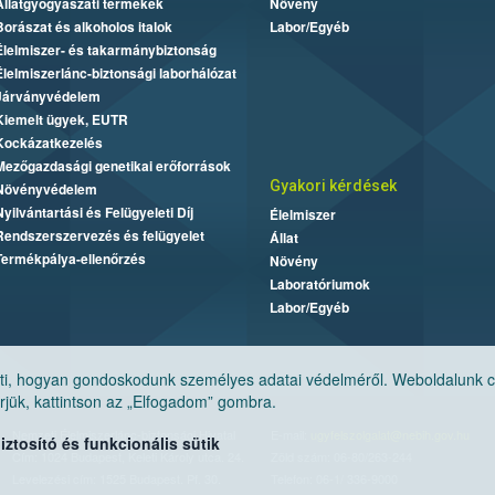
Állatgyógyászati termékek
Növény
Borászat és alkoholos italok
Labor/Egyéb
Élelmiszer- és takarmánybiztonság
Élelmiszerlánc-biztonsági laborhálózat
Járványvédelem
Kiemelt ügyek, EUTR
Kockázatkezelés
Mezőgazdasági genetikai erőforrások
Gyakori kérdések
Növényvédelem
Nyilvántartási és Felügyeleti Díj
Élelmiszer
Rendszerszervezés és felügyelet
Állat
Termékpálya-ellenőrzés
Növény
Laboratóriumok
Labor/Egyéb
, hogyan gondoskodunk személyes adatai védelméről. Weboldalunk cook
jük, kattintson az „Elfogadom” gombra.
Nemzeti Élelmiszerlánc-biztonsági Hivatal
E-mail:
ugyfelszolgalat@nebih.gov.hu
tosító és funkcionális sütik
Cím: 1024 Budapest, Keleti Károly utca. 24.
Zöld szám: 06-80/263-244
Levelezési cím: 1525 Budapest. Pf. 30.
Telefon: 06-1/ 336-9000