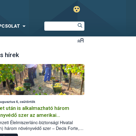
PCSOLAT
s hírek
augusztus 6, csütörtök
et után is alkalmazható három
nyvédő szer az amerikai
őkabóca ellen
zeti Élelmiszerlánc-biztonsági Hivatal
h) három növényvédő szer – Decis Forte,
an 24 EW, Oroganic – engedélyokiratát