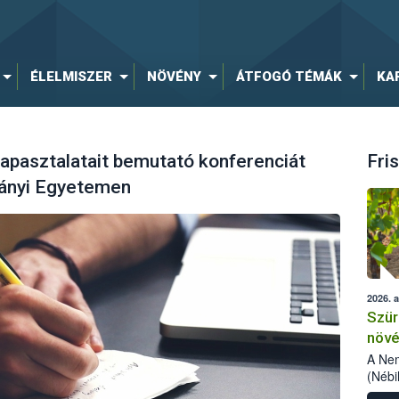
ÉLELMISZER
NÖVÉNY
ÁTFOGÓ TÉMÁK
KA
tapasztalatait bemutató konferenciát
Fris
mányi Egyetemen
2026. 
Szür
növé
szől
A Nem
(Nébi
Klart