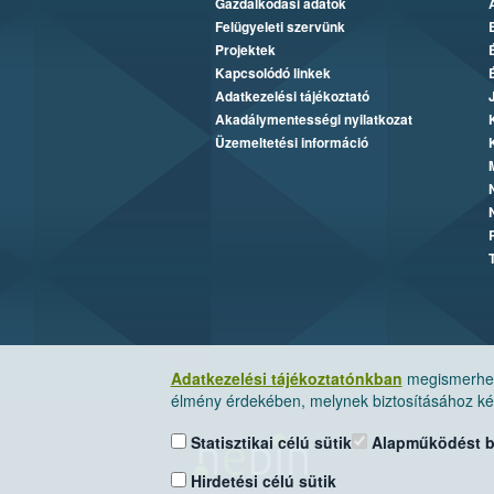
Gazdálkodási adatok
Felügyeleti szervünk
Projektek
Kapcsolódó linkek
Adatkezelési tájékoztató
Akadálymentességi nyilatkozat
Üzemeltetési információ
Adatkezelési tájékoztatónkban
megismerheti
élmény érdekében, melynek biztosításához kér
Statisztikai célú sütik
Alapműködést biz
Hirdetési célú sütik