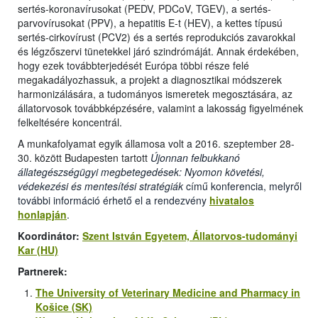
sertés-koronavírusokat (PEDV, PDCoV, TGEV), a sertés-
parvovírusokat (PPV), a hepatitis E-t (HEV), a kettes típusú
sertés-cirkovírust (PCV2) és a sertés reprodukciós zavarokkal
és légzőszervi tünetekkel járó szindrómáját.
Annak érdekében,
hogy ezek továbbterjedését Európa többi része felé
megakadályozhassuk, a projekt a diagnosztikai módszerek
harmonizálására, a tudományos ismeretek megosztására, az
állatorvosok továbbképzésére, valamint a lakosság figyelmének
felkeltésére koncentrál.
A munkafolyamat egyik államosa volt a 2016. szeptember 28-
30. között Budapesten tartott
Újonnan felbukkanó
állategészségügyi megbetegedések: Nyomon követési,
védekezési és mentesítési stratégiák
című konferencia, melyről
további információ érhető el a rendezvény
hivatalos
honlapján
.
Koordinátor:
Szent István Egyetem, Állatorvos-tudományi
Kar (HU)
Partnerek:
The University of Veterinary Medicine and Pharmacy in
Košice (SK)