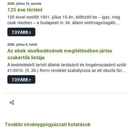
2026. július 15, szerda
125 éve történt
125 évvel ezelőtt 1901. július 15-én, költözött be – igaz, még
csak részben – a budapesti m. kir. állami vetőmagvizsgáló
állomás a Kis Rókus utca 15. szám alatti, Czigler Győző által
TOVÁBB >
tervezett új épületébe.
2026. július 6, hétfő
Az ebek viselkedésének megítélésében jártas
szakértők listája
A kedvtelésből tartott állatok tartásáról és forgalmazásáról szóló
41/2010. (II. 26.) Korm.rendelet szabályozza az eb okozta fizikai
sérülés, illetve ennek veszélye keletkezésekor felmerülő
TOVÁBB >
hatósági feladatokat, valamint a veszélyes eb tartását és annak
engedélyezését. Ezen eljárások során szükség esetén be kell
vonni az ebek viselkedésének megítélésében jártas szakértőt.
További növénygyógyászati kutatások