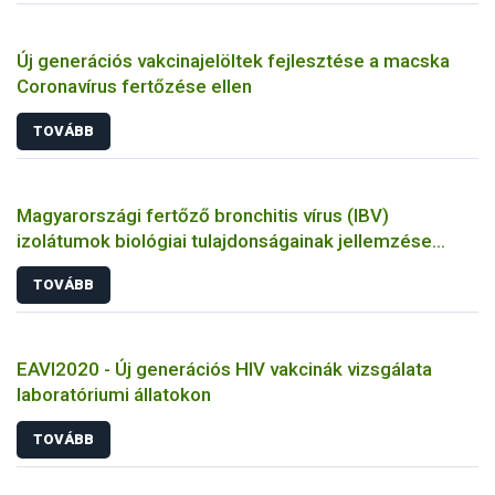
Új generációs vakcinajelöltek fejlesztése a macska
Coronavírus fertőzése ellen
TOVÁBB
Magyarországi fertőző bronchitis vírus (IBV)
izolátumok biológiai tulajdonságainak jellemzése
állatkísérletes és molekuláris biológiai eszközökkel
TOVÁBB
EAVI2020 - Új generációs HIV vakcinák vizsgálata
laboratóriumi állatokon
TOVÁBB