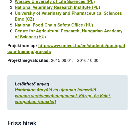
Warsaw University of Life Sciences (PL)
National Veterinary Research Institute (PL)
University of Veterinary and Pharmaceutical Sciences
Brno (CZ)
National Food Chain Safety Office (HU)
Centre for Agricultural Research, Hungarian Academy
of Science (HU)
Projekthonlap:
http://www.univet.hu/en/students/postgrad
uate-training/projects
Projektmegvalósítás:
2015.09.01. - 2016.10.30.
Letölthető anyag
Határokon átnyúló és újonnan felmerülő
vírusos sertésmegbetegedések Közép- és Kelet-
európában (booklet)
Friss hírek