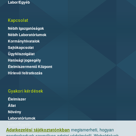
Labor/Egyéb
Kapcsolat
Nébih Igazgatóságok
Nébih Laboratóriumok
Kormányhivatalok
Sajtókapcsolat
Ügyfélszolgálat
Hatósági jogsegély
Élelmiszermentő Központ
Hírlevél feliratkozás
Gyakori kérdések
Élelmiszer
Állat
Növény
Laboratóriumok
Labor/Egyéb
Adatkezelési tájékoztatónkban
megismerheti, hogyan
gondoskodunk személyes adatai védelméről. Weboldalunk