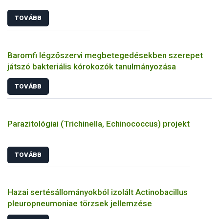
TOVÁBB
Baromfi légzőszervi megbetegedésekben szerepet
játszó bakteriális kórokozók tanulmányozása
TOVÁBB
Parazitológiai (Trichinella, Echinococcus) projekt
TOVÁBB
Hazai sertésállományokból izolált Actinobacillus
pleuropneumoniae törzsek jellemzése