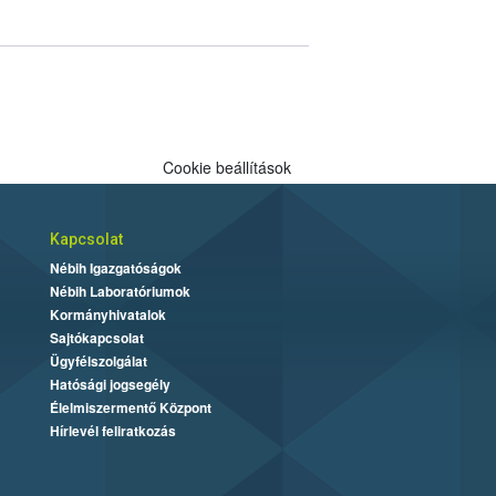
Cookie beállítások
Kapcsolat
Nébih Igazgatóságok
Nébih Laboratóriumok
Kormányhivatalok
Sajtókapcsolat
Ügyfélszolgálat
Hatósági jogsegély
Élelmiszermentő Központ
Hírlevél feliratkozás