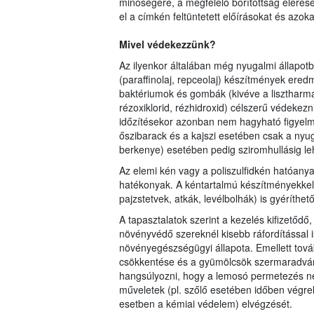
minőségére, a megfelelő borítottság elérés
el a címkén feltüntetett előírásokat és azok
Mivel védekezzünk?
Az ilyenkor általában még nyugalmi állapotba
(paraffinolaj, repceolaj) készítmények ere
baktériumok és gombák (kivéve a lisztharma
rézoxiklorid, rézhidroxid) célszerű védekez
időzítésekor azonban nem hagyható figyelm
őszibarack és a kajszi esetében csak a nyu
berkenye) esetében pedig sziromhullásig leh
Az elemi kén vagy a poliszulfidkén hatóanya
hatékonyak. A kéntartalmú készítményekkel e
pajzstetvek, atkák, levélbolhák) is gyéríthető
A tapasztalatok szerint a kezelés kifizetődő
növényvédő szereknél kisebb ráfordítással 
növényegészségügyi állapota. Emellett tová
csökkentése és a gyümölcsök szermaradván
hangsúlyozni, hogy a lemosó permetezés ne
műveletek (pl. szőlő esetében időben végreha
esetben a kémiai védelem) elvégzését.