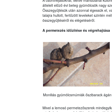
A csonthéjasoknál, illetve mandulánál külö
áttelelt előző évi beteg gyümölcsök nagy s
Összegyűjtésük után azonnal égessük el, va
talajra hullott, fertőzött leveleket szintén
összegyűjtéséről és elégetéséről.
A permetezés időzítése és végrehajtása
Moniliás gyümölcsmúmiák őszibarack ágán
Mivel a lemosó permetezőszerek mindegyik