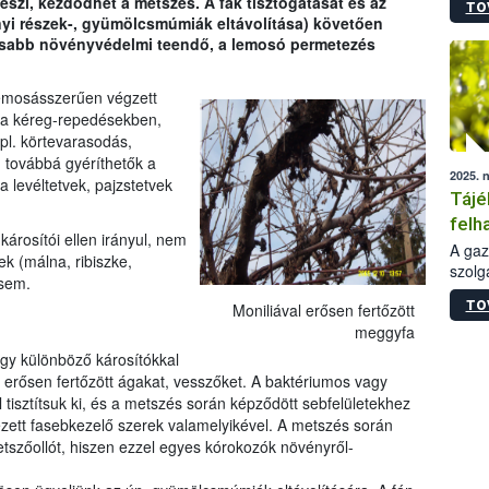
teszi, kezdődhet a metszés. A fák tisztogatását és az
TO
termé
yi részek-, gyümölcsmúmiák eltávolítása) követően
szüret
ntosabb növényvédelmi teendő, a lemosó permetezés
megma
növén
esete
lemosásszerűen végzett
lenni
 a kéreg-repedésekben,
szerm
(pl. körtevarasodás,
melye
, továbbá gyéríthetők a
2025. 
kis m
 levéltetvek, pajzstetvek
Tájé
jelen
nézve
felh
árosítói ellen irányul, nem
jogs
A gaz
 (málna, ribiszke,
szolg
 sem.
nem m
TO
Moniliával erősen fertőzött
szaks
meggyfa
esetb
is, m
vagy különböző károsítókkal
egész
ás) erősen fertőzött ágakat, vesszőket. A baktériumos vagy
érdek
tisztítsuk ki, és a metszés során képződött sebfelületekhez
zett fasebkezelő szerek valamelyikével. A metszés során
metszőollót, hiszen ezzel egyes kórokozók növényről-