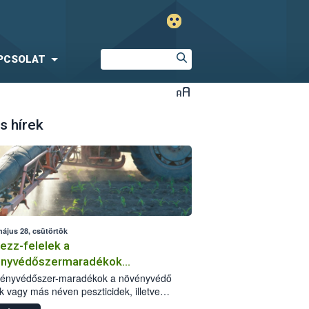
PCSOLAT
s hírek
május 28, csütörtök
ezz-felelek a
ényvédőszermaradékok
zségügyi kockázatáról
vényvédőszer-maradékok a növényvédő
k vagy más néven peszticidek, illetve
stermékeik kis mennyiségei, melyek a