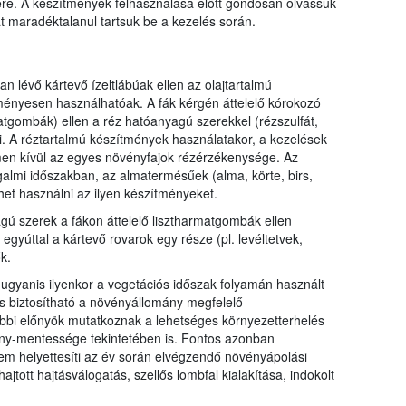
ére. A készítmények felhasználása előtt gondosan olvassuk
at maradéktalanul tartsuk be a kezelés során.
n lévő kártevő ízeltlábúak ellen az olajtartalmú
dményesen használhatóak. A fák kérgén áttelelő kórokozó
tgombák) ellen a réz hatóanyagú szerekkel (rézszulfát,
ni. A réztartalmú készítmények használatakor, a kezelések
en kívül az egyes növényfajok rézérzékenysége. Az
galmi időszakban, az almatermésűek (alma, körte, birs,
et használni az ilyen készítményeket.
gú szerek a fákon áttelelő lisztharmatgombák ellen
gyúttal a kártevő rovarok egy része (pl. levéltetvek,
k.
, ugyanis ilyenkor a vegetációs időszak folyamán használt
is biztosítható a növényállomány megfelelő
bbi előnyök mutatkoznak a lehetséges környezetterhelés
y-mentessége tekintetében is. Fontos azonban
m helyettesíti az év során elvégzendő növényápolási
jtott hajtásválogatás, szellős lombfal kialakítása, indokolt