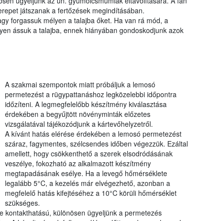
nösen ügyeljünk az ún. gyümölcsmúmiák eltávolítására. A fán
zerepet játszanak a fertőzések megindításában.
gy forgassuk mélyen a talajba őket. Ha van rá mód, a
 mélyen ássuk a talajba, ennek hiányában gondoskodjunk azok
A szakmai szempontok miatt próbáljuk a lemosó
permetezést a rügypattanáshoz legközelebbi időpontra
időzíteni. A legmegfelelőbb készítmény kiválasztása
érdekében a begyűjtött növényminták előzetes
vizsgálatával tájékozódjunk a kártevőhelyzetről.
A kívánt hatás elérése érdekében a lemosó permetezést
száraz, fagymentes, szélcsendes időben végezzük. Ezáltal
amellett, hogy csökkenthető a szerek elsodródásának
veszélye, fokozható az alkalmazott készítmény
megtapadásának esélye. Ha a levegő hőmérséklete
legalább 5°C, a kezelés már elvégezhető, azonban a
megfelelő hatás kifejtéséhez a 10°C körüli hőmérséklet
szükséges.
e kontakthatású, különösen ügyeljünk a permetezés