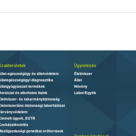
Szakterületek
Ügyintézés
Állat-egészségügy és állatvédelem
Élelmiszer
Állategészségügyi diagnosztika
Állat
Állatgyógyászati termékek
Növény
Borászat és alkoholos italok
Labor/Egyéb
Élelmiszer- és takarmánybiztonság
Élelmiszerlánc-biztonsági laborhálózat
Járványvédelem
Kiemelt ügyek, EUTR
Kockázatkezelés
Mezőgazdasági genetikai erőforrások