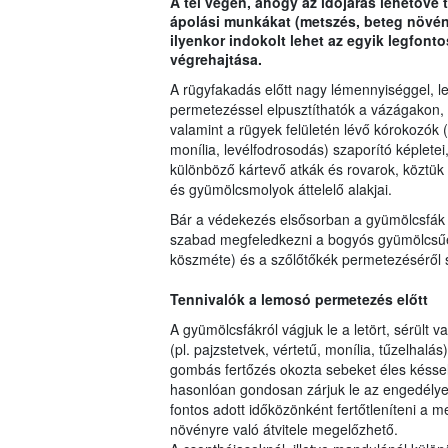
A tél végén, ahogy az időjárás lehetővé 
ápolási munkákat (metszés, beteg növén
ilyenkor indokolt lehet az egyik legfo
végrehajtása.
A rügyfakadás előtt nagy lémennyiséggel, 
permetezéssel elpusztíthatók a vázágakon,
valamint a rügyek felületén lévő kórokozók 
monília, levélfodrosodás) szaporító képletei
különböző kártevő atkák és rovarok, köztük a
és gyümölcsmolyok áttelelő alakjai.
Bár a védekezés elsősorban a gyümölcsfák k
szabad megfeledkezni a bogyós gyümölcsűek
köszméte) és a szőlőtőkék permetezéséről
Tennivalók a lemosó permetezés előtt
A gyümölcsfákról vágjuk le a letört, sérült 
(pl. pajzstetvek, vértetű, monília, tűzelhal
gombás fertőzés okozta sebeket éles késsel 
hasonlóan gondosan zárjuk le az engedélye
fontos adott időközönként fertőtleníteni a 
növényre való átvitele megelőzhető.