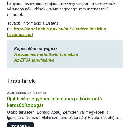
hányás, hasmenés, fejfájás. Érzékeny csoport: a csecsemők,
várandós nők, idősek, valamint gyenge immunrendszerű
emberek.
További információ a
Listeria
-
ról:
http://portal.nebih.gov.hu/hu/-/kerdezz-felelek-a-
liszteriozisrol
Kapcsolódó anyagok:
A közlemény letölthető formában
Az EFSA tanulmánya
Friss hírek
2026. augusztus 7, péntek
Újabb vármegyében jelent meg a kőrisrontó
karcsúdíszbogár
Újabb területen, Borsod-Abaúj-Zemplén vármegyében is
igazolta a Nemzeti Élelmiszerlánc-biztonsági Hivatal (Nébih) a
kőrisrontó karcsúdíszbogár (Agrilus planipennis) jelenlétét. A
TOVÁBB >