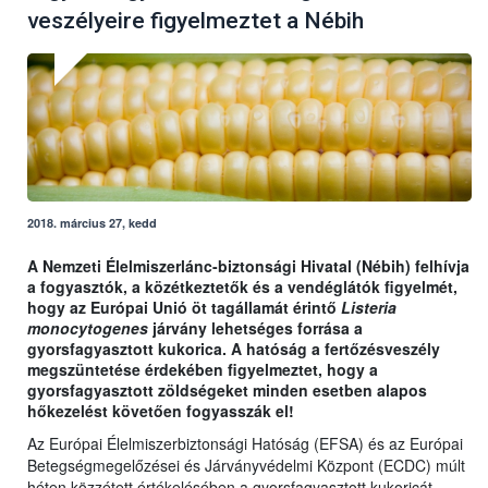
veszélyeire figyelmeztet a Nébih
2018. március 27, kedd
A Nemzeti Élelmiszerlánc-biztonsági Hivatal (Nébih) felhívja
a fogyasztók, a közétkeztetők és a vendéglátók figyelmét,
hogy az Európai Unió öt tagállamát érintő
Listeria
monocytogenes
járvány lehetséges forrása a
gyorsfagyasztott kukorica. A hatóság a fertőzésveszély
megszüntetése érdekében figyelmeztet, hogy a
gyorsfagyasztott zöldségeket minden esetben alapos
hőkezelést követően fogyasszák el!
Az Európai Élelmiszerbiztonsági Hatóság (EFSA) és az Európai
Betegségmegelőzései és Járványvédelmi Központ (ECDC) múlt
héten közzétett értékelésében a gyorsfagyasztott kukoricát