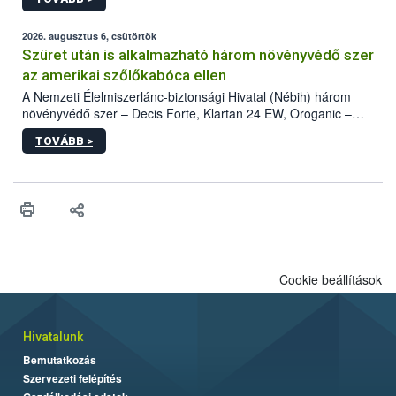
kártevőt nem csak színcsapdában találták meg, de már fertőzött
fában is azonosították. A növényvédelmi szakemberek folytatják
az intenzív felderítést, emellett az intézkedéseket a szlovák
2026. augusztus 6, csütörtök
hatósággal is összehangolják a terjedés megállítása érdekében.
Szüret után is alkalmazható három növényvédő szer
az amerikai szőlőkabóca ellen
A Nemzeti Élelmiszerlánc-biztonsági Hivatal (Nébih) három
növényvédő szer – Decis Forte, Klartan 24 EW, Oroganic –
engedélyokiratát módosította, így azok a szüretet követően,
TOVÁBB >
egészen a vesszőérettség (BBCH 91) stádiumáig
felhasználhatóak a szőlőben. A kiterjesztések célja, hogy a korai
érésű szőlőkben is legyen lehetőség a károsító elleni további
védekezésre. Az Oroganic készítmény kis kiszerelésben kiskerti
felhasználók számára is elérhető és ökológiai termesztésben is
engedélyezett.
Cookie beállítások
Hivatalunk
Bemutatkozás
Szervezeti felépítés