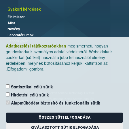
Gyakori kérdések
Élelmiszer
Állat
Növény
Laboratóriumok
Labor/Egyéb
Adatkezelési tájékoztatónkban
megismerheti, hogyan
gondoskodunk személyes adatai védelméről. Weboldalunk
cookie-kat (sütiket) használ a jobb felhasználói élmény
érdekében, melynek biztosításához kérjük, kattintson az
„Elfogadom” gombra.
Statisztikai célú sütik
Nemzeti Élelmiszerlánc-biztonsági Hivatal
Hirdetési célú sütik
Cím: 1024 Budapest, Keleti Károly utca. 24.
Alapműködést biztosító és funkcionális sütik
Levelezési cím: 1525 Budapest. Pf. 30.
ÖSSZES SÜTI ELFOGADÁSA
E-mail:
ugyfelszolgalat@nebih.gov.hu
Zöld szám: 06-80/263-244
KIVÁLASZTOTT SÜTIK ELFOGADÁSA