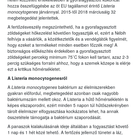
hozza összefüggésbe az öt EU tagállamot érintő
Listeria
monocytogenes
járvánnyal. 2015-től 2018 márciusáig 32
megbetegedést jelentettek.
A fertőzésveszély megszüntethető, ha a gyorsfagyasztott
zöldségeket hőkezelést követően fogyasztják el, ezért a Nébih
felhívja a vásárlók, a közétkeztetők és a vendéglátók figyelmét,
hogy ezeket a termékeket minden esetben főzzék meg! A
biztonságos előkészítés érdekében a gyorsfagyasztott
zöldségeket percekig minimum 75˚C fokon kell tartani, azaz 2-3
percig szükséges forralni ahhoz, hogy a szemek közepe is elérje
ezt a kritikus hőmérsékletet.
A Listeria monocytogenesről
A
Listeria monocytogenes
baktérium az élelmiszerekben
gyakran előfordul, megbetegedést azonban csak nagyobb
baktériumszám mellett okoz. A Listeria a hűtő hőmérsékletén is
képes elszaporodni, ezért minden 5 napon túl hűtőszekrényben
tárolt élelmiszer elfogyasztása kockázatos lehet, ha annak
összetétele támogatja a baktérium szaporodását.
A panaszok kialakulásának ideje általában a fogyasztást követő
1 nap és 1 hét közé tehető. A fertőzés jellemző tünetei a láz,