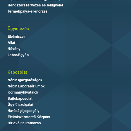
Rendszerszervezés és felügyelet
Termékpálya-ellenőrzés
Ügyintézés
Élelmiszer
Állat
Növény
Labor/Egyéb
Kapcsolat
Nébih Igazgatóságok
Nébih Laboratóriumok
Kormányhivatalok
Sajtókapcsolat
Ügyfélszolgálat
Hatósági jogsegély
Élelmiszermentő Központ
Hírlevél feliratkozás