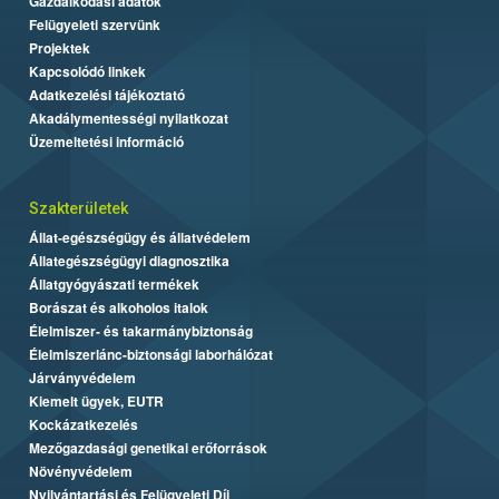
Gazdálkodási adatok
Felügyeleti szervünk
Projektek
Kapcsolódó linkek
Adatkezelési tájékoztató
Akadálymentességi nyilatkozat
Üzemeltetési információ
Szakterületek
Állat-egészségügy és állatvédelem
Állategészségügyi diagnosztika
Állatgyógyászati termékek
Borászat és alkoholos italok
Élelmiszer- és takarmánybiztonság
Élelmiszerlánc-biztonsági laborhálózat
Járványvédelem
Kiemelt ügyek, EUTR
Kockázatkezelés
Mezőgazdasági genetikai erőforrások
Növényvédelem
Nyilvántartási és Felügyeleti Díj