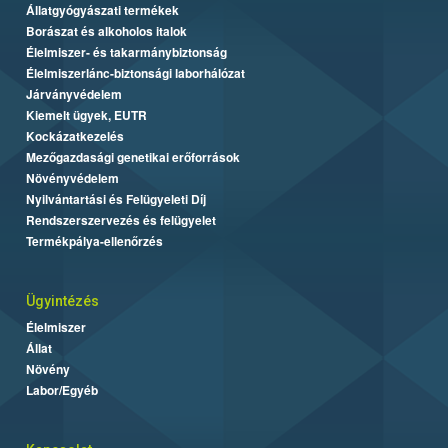
Állatgyógyászati termékek
Borászat és alkoholos italok
Élelmiszer- és takarmánybiztonság
Élelmiszerlánc-biztonsági laborhálózat
Járványvédelem
Kiemelt ügyek, EUTR
Kockázatkezelés
Mezőgazdasági genetikai erőforrások
Növényvédelem
Nyilvántartási és Felügyeleti Díj
Rendszerszervezés és felügyelet
Termékpálya-ellenőrzés
Ügyintézés
Élelmiszer
Állat
Növény
Labor/Egyéb