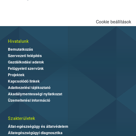
a termékek forgalomból történő kivonását. A végső rangsor a
kedveltségi és a hatósági vizsgálat összesített eredményei
alapján alakult ki. A teszt a Nébih tordasi fajtakísérleti állomásán
Cookie beállítások
folytatódik a növények fejlődésének nyomonkövetésével.
Hivatalunk
Bemutatkozás
Szervezeti felépítés
Gazdálkodási adatok
Felügyeleti szervünk
Projektek
Kapcsolódó linkek
Adatkezelési tájékoztató
Akadálymentességi nyilatkozat
Üzemeltetési információ
Szakterületek
Állat-egészségügy és állatvédelem
Állategészségügyi diagnosztika