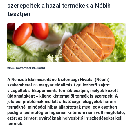
szerepeltek a hazai termékek a Nébih
tesztjén
2025. november 25, kedd
A Nemzeti Élelmiszerlánc-biztonsági Hivatal (Nébih)
szakemberei 33 magyar előállítású grillezhető sajtot
vizsgáltak a Szupermenta terméktesztjén, melyek között –
újdonságként – kilenc kistermelői termék is szerepelt. A
jelölési problémák mellett a hatósági felügyelők három
terméknél minőségi hibát állapítottak meg, egy esetben
pedig a technológiai higiéniai kritérium nem volt megfelelő,
ezért az érintett gyártóknak helyesbítő intézkedéseket kell
tenniük.