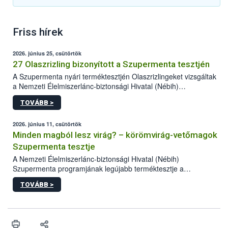
Friss hírek
2026. június 25, csütörtök
27 Olaszrizling bizonyított a Szupermenta tesztjén
A Szupermenta nyári terméktesztjén Olaszrizlingeket vizsgáltak
a Nemzeti Élelmiszerlánc-biztonsági Hivatal (Nébih)
szakemberei. Összesen 27 bor került „nagyító alá”, melyek az
TOVÁBB >
élelmiszerbiztonsági és -minőségi vizsgálatok, valamint a
jelölés-ellenőrzés szempontjából is megfeleltek. A kedveltségi
vizsgálaton az is kiderült, melyek a kóstolók által
2026. június 11, csütörtök
legkedveltebbnek ítélt Olaszrizlingek.
Minden magból lesz virág? – körömvirág-vetőmagok
Szupermenta tesztje
A Nemzeti Élelmiszerlánc-biztonsági Hivatal (Nébih)
Szupermenta programjának legújabb terméktesztje a
körömvirág-vetőmagokra fókuszált. A hatósági vizsgálatokon a
TOVÁBB >
szakemberek 16 kereskedelmi forgalomban kapható terméket
ellenőriztek. Három vetőmagtétel csírázóképessége nem felelt
meg a jogszabályi előírásoknak, egy további termék pedig a
tisztasági követelményeknek nem tett eleget. A hatósági
felügyelők mind a négy esetben eljárást indítottak és elrendelték