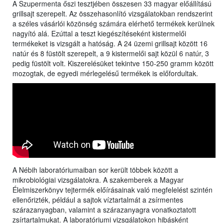
A Szupermenta őszi tesztjében összesen 33 magyar előállítású
grillsajt szerepelt. Az összehasonlító vizsgálatokban rendszerint
a széles vásárlói közönség számára elérhető termékek kerülnek
nagyító alá. Ezúttal a teszt kiegészítéseként kistermelői
termékeket is vizsgált a hatóság. A 24 üzemi grillsajt között 16
natúr és 8 füstölt szerepelt, a 9 kistermelői sajt közül 6 natúr, 3
pedig füstölt volt. Kiszerelésüket tekintve 150-250 gramm között
mozogtak, de egyedi mérlegelésű termékek is előfordultak.
A Nébih laboratóriumaiban sor került többek között a
mikrobiológiai vizsgálatokra. A szakemberek a Magyar
Élelmiszerkönyv tejtermék előírásainak való megfelelést szintén
ellenőrizték, például a sajtok víztartalmát a zsírmentes
szárazanyagban, valamint a szárazanyagra vonatkoztatott
zsírtartalmukat. A laboratóriumi vizsgálatokon hibásként