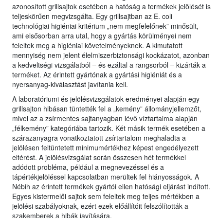
azonosított grillsajtok esetében a hatóság a termékek jelölését is
teljeskörűen megvizsgálta. Egy grillsajtban az E. coli
technológiai higiéniai kritérium „nem megfelelőnek” minősült,
ami elsősorban arra utal, hogy a gyártás körülményei nem
feleltek meg a higiéniai követelményeknek. A kimutatott
mennyiség nem jelent élelmiszerbiztonsági kockázatot, azonban
a kedveltségi vizsgálatból – és ezáltal a rangsorból – kizárták a
terméket. Az érintett gyártónak a gyártási higiéniát és a
nyersanyag-kiválasztást javítania kell.
A laboratóriumi és jelölésvizsgálatok eredményei alapján egy
grillsajton hibásan tüntették fel a „kemény” állományjellemzőt,
mivel az a zsírmentes sajtanyagban lévő víztartalma alapján
„félkemény” kategóriába tartozik. Két másik termék esetében a
szárazanyagra vonatkoztatott zsírtartalom meghaladta a
jelölésen feltüntetett minimumértékhez képest engedélyezett
eltérést. A jelölésvizsgálat során összesen hét termékkel
adódott probléma, például a megnevezéssel és a
tápértékjelöléssel kapcsolatban merültek fel hiányosságok. A
Nébih az érintett termékek gyártói ellen hatósági eljárást indított.
Egyes kistermelői sajtok sem feleltek meg teljes mértékben a
jelölési szabályoknak, ezért ezek előállítóit felszólították a
szakemberek a hibák javítására.