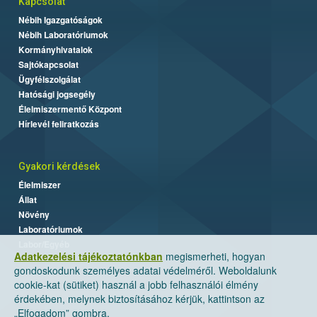
Kapcsolat
Nébih Igazgatóságok
Nébih Laboratóriumok
Kormányhivatalok
Sajtókapcsolat
Ügyfélszolgálat
Hatósági jogsegély
Élelmiszermentő Központ
Hírlevél feliratkozás
Gyakori kérdések
Élelmiszer
Állat
Növény
Laboratóriumok
Labor/Egyéb
Adatkezelési tájékoztatónkban
megismerheti, hogyan
gondoskodunk személyes adatai védelméről. Weboldalunk
cookie-kat (sütiket) használ a jobb felhasználói élmény
érdekében, melynek biztosításához kérjük, kattintson az
„Elfogadom” gombra.