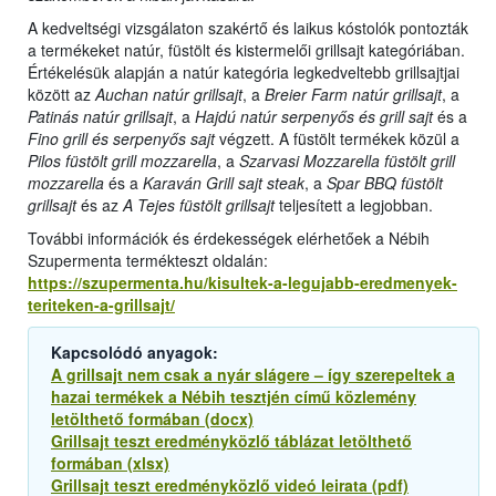
A kedveltségi vizsgálaton szakértő és laikus kóstolók pontozták
a termékeket natúr, füstölt és kistermelői grillsajt kategóriában.
Értékelésük alapján a natúr kategória legkedveltebb grillsajtjai
között az
Auchan natúr grillsajt
, a
Breier Farm natúr grillsajt
, a
Patinás natúr grillsajt
, a
Hajdú natúr serpenyős és grill sajt
és a
Fino grill és serpenyős sajt
végzett. A füstölt termékek közül a
Pilos füstölt grill mozzarella
, a
Szarvasi Mozzarella füstölt grill
mozzarella
és a
Karaván Grill sajt steak
, a
Spar BBQ füstölt
grillsajt
és az
A Tejes füstölt grillsajt
teljesített a legjobban.
További információk és érdekességek elérhetőek a Nébih
Szupermenta termékteszt oldalán:
https://szupermenta.hu/kisultek-a-legujabb-eredmenyek-
teriteken-a-grillsajt/
Kapcsolódó anyagok:
A grillsajt nem csak a nyár slágere – így szerepeltek a
hazai termékek a Nébih tesztjén című közlemény
letölthető formában (docx)
Grillsajt teszt eredményközlő táblázat letölthető
formában (xlsx)
Grillsajt teszt eredményközlő videó leirata (pdf)