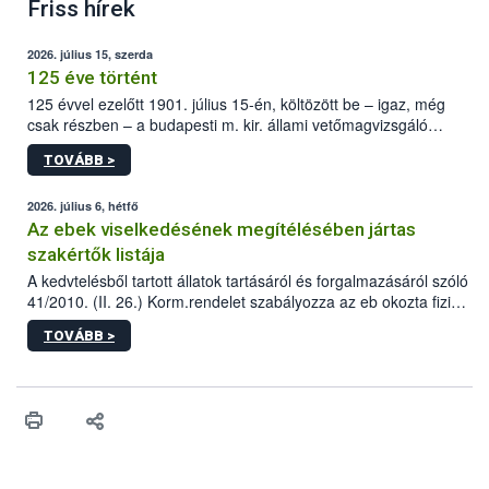
Friss hírek
2026. július 15, szerda
125 éve történt
125 évvel ezelőtt 1901. július 15-én, költözött be – igaz, még
csak részben – a budapesti m. kir. állami vetőmagvizsgáló
állomás a Kis Rókus utca 15. szám alatti, Czigler Győző által
TOVÁBB >
tervezett új épületébe.
2026. július 6, hétfő
Az ebek viselkedésének megítélésében jártas
szakértők listája
A kedvtelésből tartott állatok tartásáról és forgalmazásáról szóló
41/2010. (II. 26.) Korm.rendelet szabályozza az eb okozta fizikai
sérülés, illetve ennek veszélye keletkezésekor felmerülő
TOVÁBB >
hatósági feladatokat, valamint a veszélyes eb tartását és annak
engedélyezését. Ezen eljárások során szükség esetén be kell
vonni az ebek viselkedésének megítélésében jártas szakértőt.