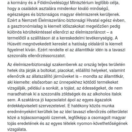
a kormány és a Földművelésügyi Minisztérium legfőbb célja,
hogy a családok asztalára mindenkor kiváló minőségű,
egészséges és biztonságos magyar élelmiszerek kerüljenek.
Ezért a Nemzeti Élelmiszerlánc-biztonsági Hivatal egész évben,
a gasztronómiailag is kiemelt időszakokat megelőzően pedig
különös körültekintéssel ellenőrzi az élelmiszerláncot – a
termelőtől a szállításon át a kereskedelmi tevékenységig. A
Húsvéti megnövekedett kereslet a hatóság oldaláról is kiemelt
figyelmet kíván. Ezért rendelte el az államtitkár idén is a tavaszi
szezonális ellenőrzéssorozatot.
Az élelmiszerbiztonsági szakemberek az ország teljes területén
hetek óta járják a boltokat, piacokat, előállító helyeket, valamint
ellenőrzik az állatszállító járműveket is – mondta az államtitkár,
aki kiemelte: elsősorban az ünnepekhez kötődő termékeket
vizsgálják, például a sonkát, a tojást, az édességeket, de nem
maradhatnak ki a szezonális zöldségek és az alkoholos italok
sem. A szaktárca jó kapcsolatot ápol az egyes ágazatok
érdekképviseleti szervezeteivel. E hatékony közös munka
eredményeként kerültek be az idei tavaszi ellenőrzés célterületei
közé a tojáscsomagoló üzemek, legfőképp a csomagolt magyar
tojás eredetének és az egyes tételek nyomon-követhetőségének
vizsgálata.