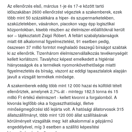
Az ellenőrzés első, március 1-je és 17-e között tartó
időszakában 2600 ellenőrzést végeztek a szakemberek, ezek
több mint 50 százalékára a hiper- és szupermarketekben,
szaküzletekben, vásárokon, piacokon vagy épp logisztikai
központokban, kisebb részben az élelmiszer-előállítóknál került
sor – tájékoztatott Zsigó Róbert. A feltárt szabálytalanságok
miatt 68 alkalommal figyelmeztetést, 91 esetben pedig,
összesen 37 millió forintot meghaladó összegű bírságot szabtak
ki az ellenőrök. Tizenhárom élelmiszervállalkozás tevékenységét
kellett korlátozni. Tavalyhoz képest emelkedett a higiéniai
hiányosságok és a termékek nyomonkövethetősége miatti
figyelmeztetés és bírság, viszont az eddigi tapasztalatok alapján
javult a vizsgált termékek minősége.
A szakemberek eddig több mint 12 000 hazai és külföldi tételt
ellenőriztek, amelynek 2,7%-át - mintegy 182,5 tonna és 15
millió Ft értékű élelmiszert - kellett kivonni a forgalomból. A
kivonás legfőbb oka a fogyaszthatósági, illetve
minőségmegőrzési idő lejárta volt. A hatósági állatorvosok 315
állatszállítmányt, több mint 120 000 állat szállításának
körülményeit vizsgálták meg: két alkalommal a gépjármű
engedélyével, míg 3 esetben a szállító képesítési