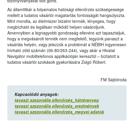
bizonyítványával volt gond.
Az államtitkár a folyamatos hatósági ellenőrzés szükségessége
mellett a tudatos vásárlói magatartás fontosságát hangsúlyozta.
Mint mondta, az élelmiszer bizalmi termék, lényeges, hogy
megbízható és legálisan működő helyen vásároljunk.
Amennyiben a legnagyobb gondosság ellenére azt tapasztaljuk,
hogy a megvásárolt termék nem megfelelő, tegyünk panaszt a
vásárlás helyén, vagy jelezzük a problémát a NÉBIH ingyenesen
hívható zöld számán (06-80/263-244), vagy akár a Hivatal
Navigátor mobiltelefonos applikációján keresztül – bíztatott a
tudatos vásárlói szokások gyakorlására Zsigó Róbert.
FM Sajtóiroda
Kapcsolódó anyagok:
tavaszi szezonális ellenőrzés_háttéranyag
tavaszi szezonális ellenőrzés_eredmények
tavaszi szezonális ellenőrzés_megyei adatok