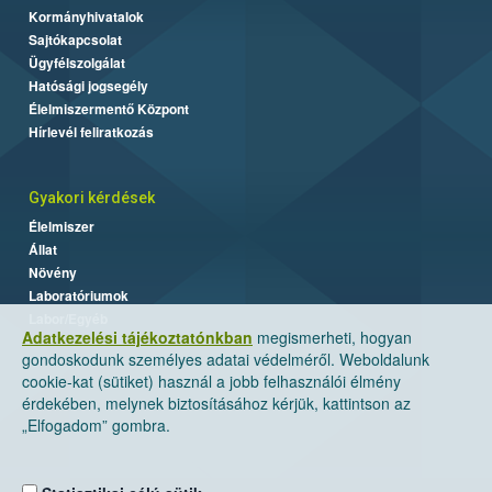
Kormányhivatalok
Sajtókapcsolat
Ügyfélszolgálat
Hatósági jogsegély
Élelmiszermentő Központ
Hírlevél feliratkozás
Gyakori kérdések
Élelmiszer
Állat
Növény
Laboratóriumok
Labor/Egyéb
Adatkezelési tájékoztatónkban
megismerheti, hogyan
gondoskodunk személyes adatai védelméről. Weboldalunk
cookie-kat (sütiket) használ a jobb felhasználói élmény
érdekében, melynek biztosításához kérjük, kattintson az
„Elfogadom” gombra.