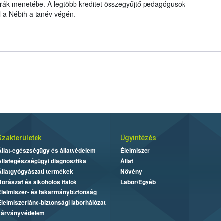
nórák menetébe. A legtöbb kreditet összegyűjtő pedagógusok
el a Nébih a tanév végén.
Szakterületek
Ügyintézés
Állat-egészségügy és állatvédelem
Élelmiszer
Állategészségügyi diagnosztika
Állat
Állatgyógyászati termékek
Növény
Borászat és alkoholos italok
Labor/Egyéb
Élelmiszer- és takarmánybiztonság
Élelmiszerlánc-biztonsági laborhálózat
Járványvédelem