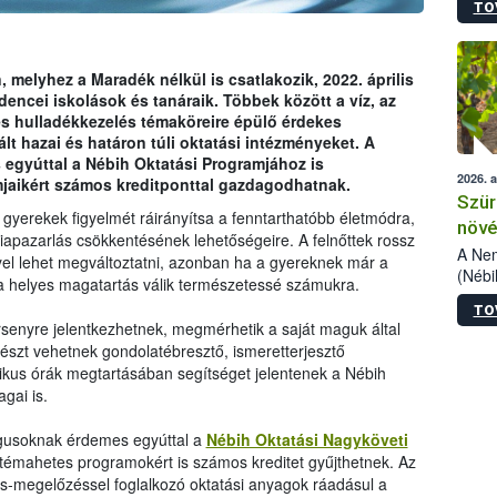
TO
kőris
jelen
talál
azono
melyhez a Maradék nélkül is csatlakozik, 2022. április
folyta
dencei iskolások és tanáraik. Többek között a víz, az
intéz
és hulladékkezelés témaköreire épülő érdekes
össze
ált hazai és határon túli oktatási intézményeket. A
érdek
yúttal a Nébih Oktatási Programjához is
2026. 
mjaikért számos kreditponttal gazdagodhatnak.
Szür
a gyerekek figyelmét ráirányítsa a fenntarthatóbb életmódra,
növé
giapazarlás csökkentésének lehetőségeire. A felnőttek rossz
szől
A Nem
el lehet megváltoztatni, azonban ha a gyereknek már a
(Nébi
, a helyes magatartás válik természetessé számukra.
Klart
TO
módos
senyre jelentkezhetnek, megmérhetik a saját maguk által
egész
észt vehetnek gondolatébresztő, ismeretterjesztő
felha
kus órák megtartásában segítséget jelentenek a Nébih
célja
agai is.
lehet
Az Or
ógusoknak érdemes egyúttal a
Nébih Oktatási Nagyköveti
felha
 témahetes programokért is számos kreditet gyűjthetnek. Az
terme
ás-megelőzéssel foglalkozó oktatási anyagok ráadásul a