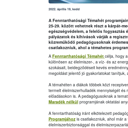
2022. április 19, kedd
A Fenntarthatósági Témahét programjain, 
25-29. között vehetnek részt a kárpát-me
egészségvédelem, a felelős fogyasztás 
pályázatok és kihívások várják a regisztr
közreműködő pedagógusoknak érdemes eg
csatlakozniuk, ahol a témahetes progra
A
Fenntarthatósági Témahét
célja, hogy 
különösen az élelmiszer-, a víz- és az ener
szokásait, beidegződéseit kevés eredménny
megoldást jelentő jó gyakorlatokat tanítjuk
A témahéten a diákok többek közt receptver
termelt élelmiszerhulladék mennyiségét és r
előadásokon is. A pedagógusoknak a temati
Maradék nélkül
programjának oktatási any
A fenntarthatóság iránt elkötelezett pedag
Programjához
is csatlakozniuk, ahol már a
élelmiszerbiztonsággal és élelmiszerpazarl