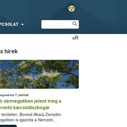
PCSOLAT
s hírek
augusztus 7, péntek
b vármegyében jelent meg a
srontó karcsúdíszbogár
 területen, Borsod-Abaúj-Zemplén
gyében is igazolta a Nemzeti
iszerlánc-biztonsági Hivatal (Nébih) a