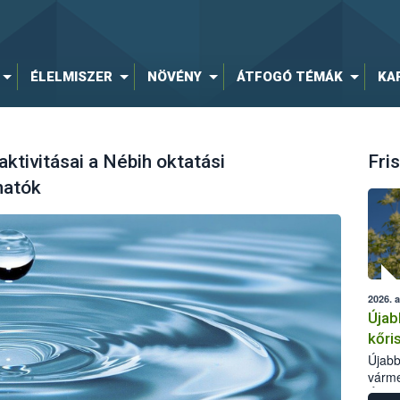
ÉLELMISZER
NÖVÉNY
ÁTFOGÓ TÉMÁK
KA
ktivitásai a Nébih oktatási
Fris
hatók
2026. 
Újab
kőri
Újabb
várme
Élelm