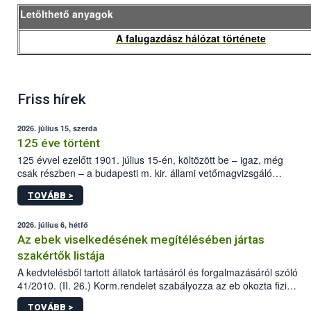
Letölthető anyagok
A falugazdász hálózat története
Friss hírek
2026. július 15, szerda
125 éve történt
125 évvel ezelőtt 1901. július 15-én, költözött be – igaz, még
csak részben – a budapesti m. kir. állami vetőmagvizsgáló
állomás a Kis Rókus utca 15. szám alatti, Czigler Győző által
TOVÁBB >
tervezett új épületébe.
2026. július 6, hétfő
Az ebek viselkedésének megítélésében jártas
szakértők listája
A kedvtelésből tartott állatok tartásáról és forgalmazásáról szóló
41/2010. (II. 26.) Korm.rendelet szabályozza az eb okozta fizikai
sérülés, illetve ennek veszélye keletkezésekor felmerülő
TOVÁBB >