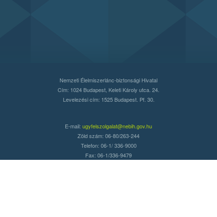
Nemzeti Élelmiszerlánc-biztonsági Hivatal
Cím: 1024 Budapest, Keleti Károly utca. 24.
Levelezési cím: 1525 Budapest. Pf. 30.
E-mail:
ugyfelszolgalat@nebih.gov.hu
Zöld szám: 06-80/263-244
Telefon: 06-1/ 336-9000
Fax: 06-1/336-9479