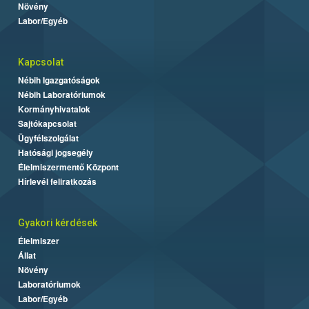
Növény
Labor/Egyéb
Kapcsolat
Nébih Igazgatóságok
Nébih Laboratóriumok
Kormányhivatalok
Sajtókapcsolat
Ügyfélszolgálat
Hatósági jogsegély
Élelmiszermentő Központ
Hírlevél feliratkozás
Gyakori kérdések
Élelmiszer
Állat
Növény
Laboratóriumok
Labor/Egyéb