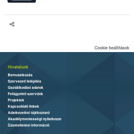
hatósági feladatokat, valamint a veszélyes eb tartását és annak
engedélyezését. Ezen eljárások során szükség esetén be kell
vonni az ebek viselkedésének megítélésében jártas szakértőt.
Cookie beállítások
Hivatalunk
Bemutatkozás
Szervezeti felépítés
Gazdálkodási adatok
Felügyeleti szervünk
Projektek
Kapcsolódó linkek
Adatkezelési tájékoztató
Akadálymentességi nyilatkozat
Üzemeltetési információ