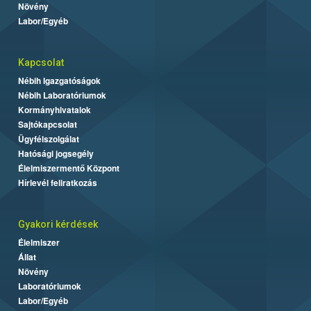
Növény
Labor/Egyéb
Kapcsolat
Nébih Igazgatóságok
Nébih Laboratóriumok
Kormányhivatalok
Sajtókapcsolat
Ügyfélszolgálat
Hatósági jogsegély
Élelmiszermentő Központ
Hírlevél feliratkozás
Gyakori kérdések
Élelmiszer
Állat
Növény
Laboratóriumok
Labor/Egyéb