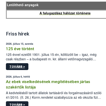
Letölthető anyagok
A falugazdász hálózat története
Friss hírek
2026. július 15, szerda
125 éve történt
125 évvel ezelőtt 1901. július 15-én, költözött be – igaz, még
csak részben – a budapesti m. kir. állami vetőmagvizsgáló
állomás a Kis Rókus utca 15. szám alatti, Czigler Győző által
TOVÁBB >
tervezett új épületébe.
2026. július 6, hétfő
Az ebek viselkedésének megítélésében jártas
szakértők listája
A kedvtelésből tartott állatok tartásáról és forgalmazásáról szóló
41/2010. (II. 26.) Korm.rendelet szabályozza az eb okozta fizikai
sérülés, illetve ennek veszélye keletkezésekor felmerülő
TOVÁBB >