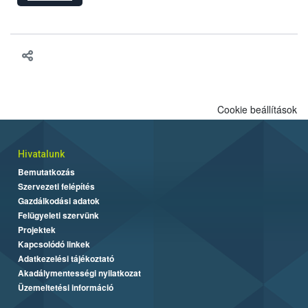
hatósági feladatokat, valamint a veszélyes eb tartását és annak
engedélyezését. Ezen eljárások során szükség esetén be kell
vonni az ebek viselkedésének megítélésében jártas szakértőt.
Cookie beállítások
Hivatalunk
Bemutatkozás
Szervezeti felépítés
Gazdálkodási adatok
Felügyeleti szervünk
Projektek
Kapcsolódó linkek
Adatkezelési tájékoztató
Akadálymentességi nyilatkozat
Üzemeltetési információ