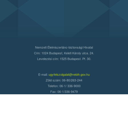
Nemzeti Élelmiszerlánc-biztonsági Hivatal
Cím: 1024 Budapest, Keleti Károly utca. 24.
Levelezési cím: 1525 Budapest. Pf. 30.
E-mail:
ugyfelszolgalat@nebih.gov.hu
Zöld szám: 06-80/263-244
Telefon: 06-1/ 336-9000
Fax: 06-1/336-9479