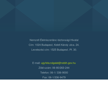
Nemzeti Élelmiszerlánc-biztonsági Hivatal
Cím: 1024 Budapest, Keleti Károly utca. 24.
Levelezési cím: 1525 Budapest. Pf. 30.
E-mail:
ugyfelszolgalat@nebih.gov.hu
Zöld szám: 06-80/263-244
Telefon: 06-1/ 336-9000
Fax: 06-1/336-9479