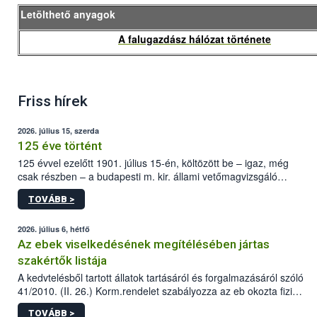
Letölthető anyagok
A falugazdász hálózat története
Friss hírek
2026. július 15, szerda
125 éve történt
125 évvel ezelőtt 1901. július 15-én, költözött be – igaz, még
csak részben – a budapesti m. kir. állami vetőmagvizsgáló
állomás a Kis Rókus utca 15. szám alatti, Czigler Győző által
TOVÁBB >
tervezett új épületébe.
2026. július 6, hétfő
Az ebek viselkedésének megítélésében jártas
szakértők listája
A kedvtelésből tartott állatok tartásáról és forgalmazásáról szóló
41/2010. (II. 26.) Korm.rendelet szabályozza az eb okozta fizikai
sérülés, illetve ennek veszélye keletkezésekor felmerülő
TOVÁBB >