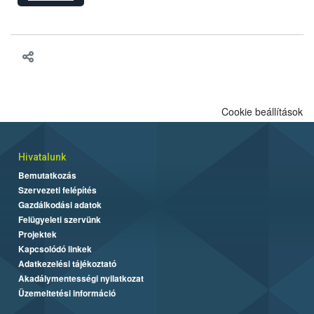
hatósági feladatokat, valamint a veszélyes eb tartását és annak
engedélyezését. Ezen eljárások során szükség esetén be kell
vonni az ebek viselkedésének megítélésében jártas szakértőt.
Cookie beállítások
Hivatalunk
Bemutatkozás
Szervezeti felépítés
Gazdálkodási adatok
Felügyeleti szervünk
Projektek
Kapcsolódó linkek
Adatkezelési tájékoztató
Akadálymentességi nyilatkozat
Üzemeltetési információ