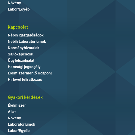
Növény
Labor/Egyéb
Kapcsolat
Nébih Igazgatóságok
Nébih Laboratóriumok
Kormányhivatalok
Sajtókapcsolat
Ügyfélszolgálat
Hatósági jogsegély
Élelmiszermentő Központ
Hírlevél feliratkozás
Gyakori kérdések
Élelmiszer
Állat
Növény
Laboratóriumok
Labor/Egyéb