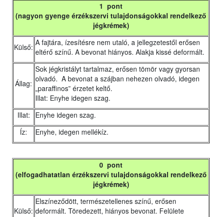
1 pont
(nagyon gyenge érzékszervi tulajdonságokkal rendelkező
jégkrémek)
A fajtára, ízesítésre nem utaló, a jellegzetestől erősen
Külső:
eltérő színű. A bevonat hiányos. Alakja kissé deformált.
Sok jégkristályt tartalmaz, erősen tömör vagy gyorsan
olvadó. A bevonat a szájban nehezen olvadó, idegen
Állag:
„paraffinos” érzetet keltő.
Illat: Enyhe idegen szag.
Illat:
Enyhe idegen szag.
Íz:
Enyhe, idegen mellékíz.
0 pont
(elfogadhatatlan érzékszervi tulajdonságokkal rendelkező
jégkrémek)
Elszíneződött, természetellenes színű, erősen
Külső:
deformált. Töredezett, hiányos bevonat. Felülete