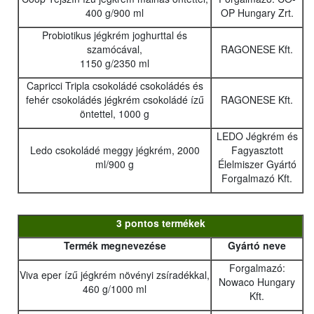
400 g/900 ml
OP Hungary Zrt.
Probiotikus jégkrém joghurttal és
szamócával,
RAGONESE Kft.
1150 g/2350 ml
Capricci Tripla csokoládé csokoládés és
fehér csokoládés jégkrém csokoládé ízű
RAGONESE Kft.
öntettel, 1000 g
LEDO Jégkrém és
Ledo csokoládé meggy jégkrém, 2000
Fagyasztott
ml/900 g
Élelmiszer Gyártó
Forgalmazó Kft.
3 pontos termékek
Termék megnevezése
Gyártó neve
Forgalmazó:
Viva eper ízű jégkrém növényi zsíradékkal,
Nowaco Hungary
460 g/1000 ml
Kft.