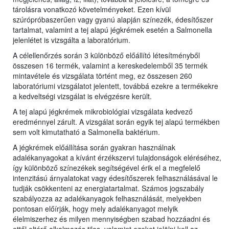
tárolásra vonatkozó követelményeket. Ezen kívül
szúrópróbaszerűen vagy gyanú alapján színezék, édesítőszer
tartalmat, valamint a tej alapú jégkrémek esetén a Salmonella
jelenlétet is vizsgálta a laboratórium.
A célellenőrzés során 3 különböző előállító létesítményből
összesen 16 termék, valamint a kereskedelemből 35 termék
mintavétele és vizsgálata történt meg, ez összesen 260
laboratóriumi vizsgálatot jelentett, továbbá ezekre a termékekre
a kedveltségi vizsgálat is elvégzésre került.
A tej alapú jégkrémek mikrobiológiai vizsgálata kedvező
eredménnyel zárult. A vizsgálat során egyik tej alapú termékben
sem volt kimutatható a Salmonella baktérium.
A jégkrémek előállítása során gyakran használnak
adalékanyagokat a kívánt érzékszervi tulajdonságok eléréséhez,
így különböző színezékek segítségével érik el a megfelelő
intenzitású árnyalatokat vagy édesítőszerek felhasználásával le
tudják csökkenteni az energiatartalmat. Számos jogszabály
szabályozza az adalékanyagok felhasználását, melyekben
pontosan előírják, hogy mely adalékanyagot melyik
élelmiszerhez és milyen mennyiségben szabad hozzáadni és