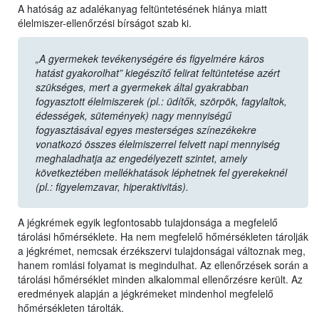
A hatóság az adalékanyag feltüntetésének hiánya miatt
élelmiszer-ellenőrzési bírságot szab ki.
„A gyermekek tevékenységére és figyelmére káros
hatást gyakorolhat” kiegészítő felirat feltüntetése azért
szükséges, mert a gyermekek által gyakrabban
fogyasztott élelmiszerek (pl.: üdítők, szörpök, fagylaltok,
édességek, sütemények) nagy mennyiségű
fogyasztásával egyes mesterséges színezékekre
vonatkozó összes élelmiszerrel felvett napi mennyiség
meghaladhatja az engedélyezett szintet, amely
következtében mellékhatások léphetnek fel gyerekeknél
(pl.: figyelemzavar, hiperaktivitás).
A jégkrémek egyik legfontosabb tulajdonsága a megfelelő
tárolási hőmérséklete. Ha nem megfelelő hőmérsékleten tárolják
a jégkrémet, nemcsak érzékszervi tulajdonságai változnak meg,
hanem romlási folyamat is megindulhat. Az ellenőrzések során a
tárolási hőmérséklet minden alkalommal ellenőrzésre került. Az
eredmények alapján a jégkrémeket mindenhol megfelelő
hőmérsékleten tárolták.