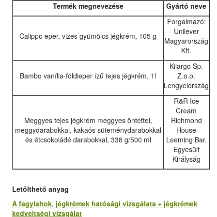
Termék megnevezése
Gyártó neve
Forgalmazó:
Unilever
Calippo eper, vizes gyümölcs jégkrém, 105 g
Magyarország
Kft.
Kilargo Sp.
Bambo vanília-földieper ízű tejes jégkrém, 1l
Z.o.o.
Lengyelország
R&R Ice
Cream
Meggyes tejes jégkrém meggyes öntettel,
Richmond
meggydarabokkal, kakaós süteménydarabokkal
House
és étcsokoládé darabokkal, 338 g/500 ml
Leeming Bar,
Egyesült
Királyság
Letölthető anyag
A fagylaltok, jégkrémek hatósági vizsgálata + jégkrémek
kedveltségi vizsgálat