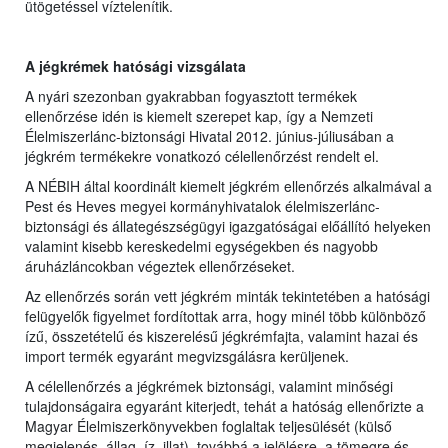
ütögetéssel víztelenítik.
A jégkrémek hatósági vizsgálata
A nyári szezonban gyakrabban fogyasztott termékek
ellenőrzése idén is kiemelt szerepet kap, így a Nemzeti
Élelmiszerlánc-biztonsági Hivatal 2012. június-júliusában a
jégkrém termékekre vonatkozó célellenőrzést rendelt el.
A NÉBIH által koordinált kiemelt jégkrém ellenőrzés alkalmával a
Pest és Heves megyei kormányhivatalok élelmiszerlánc-
biztonsági és állategészségügyi igazgatóságai előállító helyeken
valamint kisebb kereskedelmi egységekben és nagyobb
áruházláncokban végeztek ellenőrzéseket.
Az ellenőrzés során vett jégkrém minták tekintetében a hatósági
felügyelők figyelmet fordítottak arra, hogy minél több különböző
ízű, összetételű és kiszerelésű jégkrémfajta, valamint hazai és
import termék egyaránt megvizsgálásra kerüljenek.
A célellenőrzés a jégkrémek biztonsági, valamint minőségi
tulajdonságaira egyaránt kiterjedt, tehát a hatóság ellenőrizte a
Magyar Élelmiszerkönyvekben foglaltak teljesülését (külső
megjelenés, állag, íz, illat), továbbá a jelölésre, a tömegre és