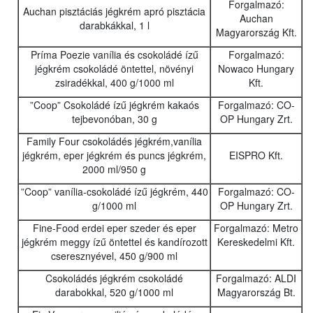
Forgalmazó:
Auchan pisztáciás jégkrém apró pisztácia
Auchan
darabkákkal, 1 l
Magyarország Kft.
Príma Poezie vanília és csokoládé ízű
Forgalmazó:
jégkrém csokoládé öntettel, növényi
Nowaco Hungary
zsiradékkal, 400 g/1000 ml
Kft.
”Coop” Csokoládé ízű jégkrém kakaós
Forgalmazó: CO-
tejbevonóban, 30 g
OP Hungary Zrt.
Family Four csokoládés jégkrém,vanília
jégkrém, eper jégkrém és puncs jégkrém,
EISPRO Kft.
2000 ml/950 g
”Coop” vanília-csokoládé ízű jégkrém, 440
Forgalmazó: CO-
g/1000 ml
OP Hungary Zrt.
Fine-Food erdei eper szeder és eper
Forgalmazó: Metro
jégkrém meggy ízű öntettel és kandírozott
Kereskedelmi Kft.
cseresznyével, 450 g/900 ml
Csokoládés jégkrém csokoládé
Forgalmazó: ALDI
darabokkal, 520 g/1000 ml
Magyarország Bt.