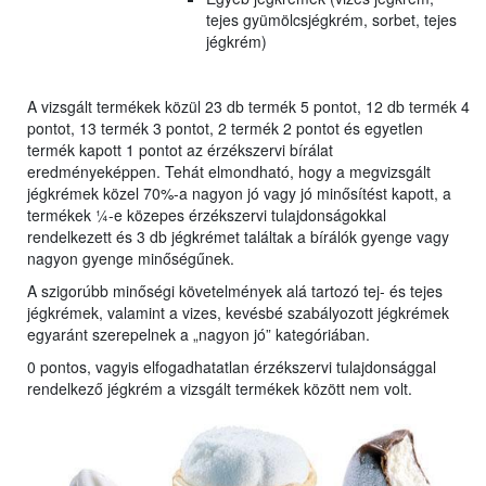
tejes gyümölcsjégkrém, sorbet, tejes
jégkrém)
A vizsgált termékek közül 23 db termék 5 pontot, 12 db termék 4
pontot, 13 termék 3 pontot, 2 termék 2 pontot és egyetlen
termék kapott 1 pontot az érzékszervi bírálat
eredményeképpen. Tehát elmondható, hogy a megvizsgált
jégkrémek közel 70%-a nagyon jó vagy jó minősítést kapott, a
termékek ¼-e közepes érzékszervi tulajdonságokkal
rendelkezett és 3 db jégkrémet találtak a bírálók gyenge vagy
nagyon gyenge minőségűnek.
A szigorúbb minőségi követelmények alá tartozó tej- és tejes
jégkrémek, valamint a vizes, kevésbé szabályozott jégkrémek
egyaránt szerepelnek a „nagyon jó” kategóriában.
0 pontos, vagyis elfogadhatatlan érzékszervi tulajdonsággal
rendelkező jégkrém a vizsgált termékek között nem volt.