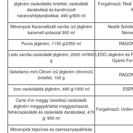
jégkrém csokoládés öntettel, csokoládé
Forgalmazó: Reál 
darabokkal és kandírozott
K
narancshéjdarabokkal, 490 g/800 ml
Mövenpick Karamellizált vanília ízű jégkrém
Nestlé Schöll
karamell szósszal 900 ml
Néme
Puncs jégkrém, 1150 g/2350 ml
RAGON
Ledo vanília-csokoládé jégkrém, 2000 ml/900
LEDO Jégkrém és Fa
g
Gyártó For
Gelatiamo mini Citrom ízű jégkrém citromízű
RAGON
öntettel, 100 g
Icon csokoládés jégkrém, 480 g/1000 ml
EISP
Carte d’or meggy ízesítésű csokoládé
jégkrém meggypárlattal meggyszósszal,
Forgalmazó: Unilev
fehércsokoládé és csokoládé darabokkal, 470
g/ 900 ml
Mövenpick tejszínes és cseresznyepálinkás