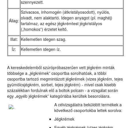
szennyezett.
Szivacsos, inhomogén (átkristályosodott), nyúlós,
olvadt, nem alaktartó. Idegen anyagot (pl. maghéj)
Állag:
tartalmaz, az egész jégkrémtest jégkristályos
(„homokos”) érzetet keltő.
Illat:
Kellemetlen idegen szag.
Íz:
Kellemetlen idegen íz.
A kereskedelemből szúrópróbaszerűen vett jégkrém minták
többsége a „jégkrémek” csoportba sorolhatóak, a többi
csoportba tartozó megmintázott jégkrémek (vizes jégkrém, tejes
gyümölcsjégkrém, sorbet, tejes jégkrém) - mivel csak kisebb
százalékban fordulnak elő a boltok polcain - a vizsgálat során
egy „egyéb jégkrémek” kategóriába kerültek besorolásra.
A célvizsgálatra beküldött termékek a
következő csoportokba lettek sorolva:
Jégkrémek
Egyéb jégkrémek (vizes jégkrém,