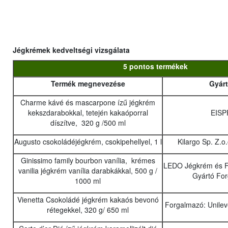
Jégkrémek kedveltségi vizsgálata
5 pontos termékek
Termék megnevezése
Gyár
Charme kávé és mascarpone ízű jégkrém
kekszdarabokkal, tetején kakaóporral
EISP
díszítve, 320 g /500 ml
Augusto csokoládéjégkrém, csokipehellyel, 1 l
Kilargo Sp. Z.o
Ginissimo family bourbon vanília, krémes
LEDO Jégkrém és Fa
vanilia jégkrém vanília darabkákkal, 500 g /
Gyártó For
1000 ml
Vienetta Csokoládé jégkrém kakaós bevonó
Forgalmazó: Unilev
rétegekkel, 320 g/ 650 ml