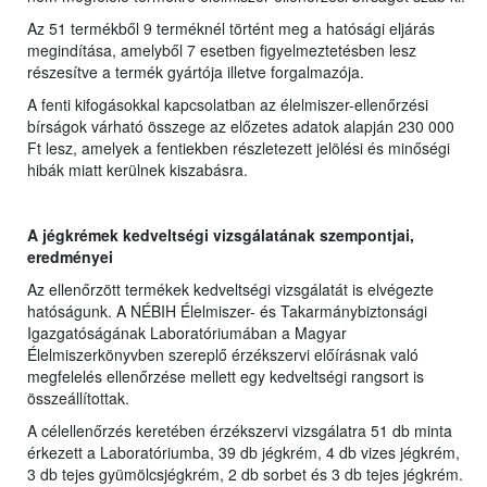
Az 51 termékből 9 terméknél történt meg a hatósági eljárás
megindítása, amelyből 7 esetben figyelmeztetésben lesz
részesítve a termék gyártója illetve forgalmazója.
A fenti kifogásokkal kapcsolatban az élelmiszer-ellenőrzési
bírságok várható összege az előzetes adatok alapján 230 000
Ft lesz, amelyek a fentiekben részletezett jelölési és minőségi
hibák miatt kerülnek kiszabásra.
A jégkrémek kedveltségi vizsgálatának szempontjai,
eredményei
Az ellenőrzött termékek kedveltségi vizsgálatát is elvégezte
hatóságunk. A NÉBIH Élelmiszer- és Takarmánybiztonsági
Igazgatóságának Laboratóriumában a Magyar
Élelmiszerkönyvben szereplő érzékszervi előírásnak való
megfelelés ellenőrzése mellett egy kedveltségi rangsort is
összeállítottak.
A célellenőrzés keretében érzékszervi vizsgálatra 51 db minta
érkezett a Laboratóriumba, 39 db jégkrém, 4 db vizes jégkrém,
3 db tejes gyümölcsjégkrém, 2 db sorbet és 3 db tejes jégkrém.