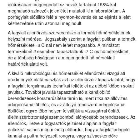
előírásában megengedett színezék tartalmat 158%-kal
meghaladó színezék jelenlétet mutatott ki a laboratórium. A
porfagylalt előállító felé a nyomon-követés és az eljárás a lelet
kézhezvétele után azonnal megindult.
A fagylalt ellenőrzés szerves része a termék hőmérsékletének
helyszíni mérése. Jogszabály szerint a fagylalt pultban a termék
hőmérséklete -8 C-nál nem lehet magasabb. A mintázott
termékeknél 2 esetében tapasztaltunk -7 C-os hőmérsékletet,
de a többség bőségesen a megengedett hőmérsékleti
határérték alatti volt.
A kiváló mikrobiológiai és hőmérséklet ellenőrzési vizsgálati
eredmények alátámasztják azt az ellenőrzési tapasztalatot, hogy
a fagylalt forgalmazás technikai feltételei az utóbbi időben sokat
javultak. További javulás tapasztalható a kanálöblítő
berendezések korszerűsítése terén is, mert ritka az állóvizes
adagolókanál öblítés, és az átfolyó rendszerű adagolókanál
öblítőket egyre több helyen felváltják a vízsugárral öblítő,
élelmiszerbiztonsági szempontból előnyösebb berendezések. Az
ellenőrök, illetve a fogyasztók jelzései alapján a fagylalt
pultoknál sajnos még mindig előfordul, hogy a fagylaltadagoló
kanalat a pultra helyezett rongyra, vagy szivacskendőre