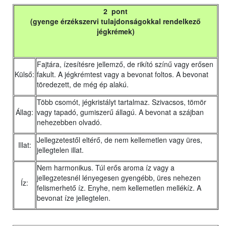
2 pont
(gyenge érzékszervi tulajdonságokkal rendelkező
jégkrémek)
Fajtára, ízesítésre jellemző, de rikító színű vagy erősen
Külső:
fakult. A jégkrémtest vagy a bevonat foltos. A bevonat
töredezett, de még ép alakú.
Több csomót, jégkristályt tartalmaz. Szivacsos, tömör
Állag:
vagy tapadó, gumiszerű állagú. A bevonat a szájban
nehezebben olvadó.
Jellegzetestől eltérő, de nem kellemetlen vagy üres,
Illat:
jellegtelen illat.
Nem harmonikus. Túl erős aroma íz vagy a
jellegzetesnél lényegesen gyengébb, üres nehezen
Íz:
felismerhető íz. Enyhe, nem kellemetlen mellékíz. A
bevonat íze jellegtelen.