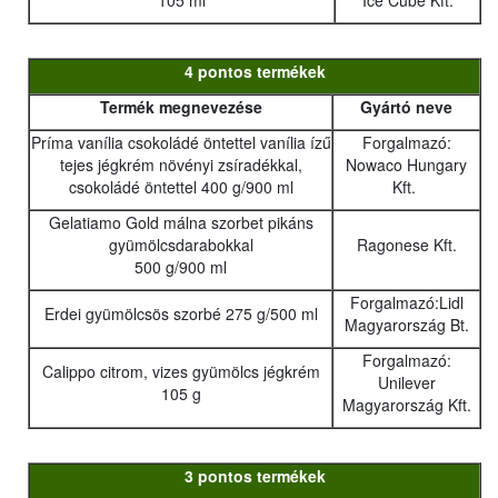
105 ml
Ice Cube Kft.
4 pontos termékek
Termék megnevezése
Gyártó neve
Príma vanília csokoládé öntettel vanília ízű
Forgalmazó:
tejes jégkrém növényi zsíradékkal,
Nowaco Hungary
csokoládé öntettel 400 g/900 ml
Kft.
Gelatiamo Gold málna szorbet pikáns
gyümölcsdarabokkal
Ragonese Kft.
500 g/900 ml
Forgalmazó:Lidl
Erdei gyümölcsös szorbé 275 g/500 ml
Magyarország Bt.
Forgalmazó:
Calippo citrom, vizes gyümölcs jégkrém
Unilever
105 g
Magyarország Kft.
3 pontos termékek