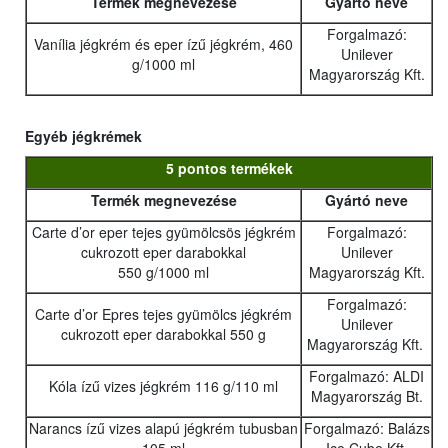
Termék megnevezése
Gyártó neve
Forgalmazó:
Vanília jégkrém és eper ízű jégkrém, 460
Unilever
g/1000 ml
Magyarország Kft.
Egyéb jégkrémek
5 pontos termékek
Termék megnevezése
Gyártó neve
Carte d’or eper tejes gyümölcsös jégkrém
Forgalmazó:
cukrozott eper darabokkal
Unilever
550 g/1000 ml
Magyarország Kft.
Forgalmazó:
Carte d’or Epres tejes gyümölcs jégkrém
Unilever
cukrozott eper darabokkal 550 g
Magyarország Kft.
Forgalmazó: ALDI
Kóla ízű vizes jégkrém 116 g/110 ml
Magyarország Bt.
Narancs ízű vizes alapú jégkrém tubusban
Forgalmazó: Balázs