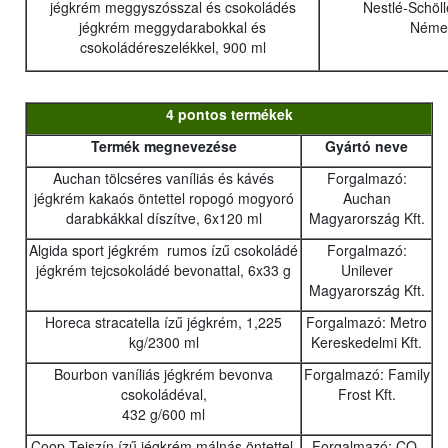
jégkrém meggyszósszal és csokoládés
Nestlé-Schöll
jégkrém meggydarabokkal és
Néme
csokoládéreszelékkel, 900 ml
4 pontos termékek
Termék megnevezése
Gyártó neve
Auchan tölcséres vaníliás és kávés
Forgalmazó:
jégkrém kakaós öntettel ropogó mogyoró
Auchan
darabkákkal díszítve, 6x120 ml
Magyarország Kft.
Algida sport jégkrém rumos ízű csokoládé
Forgalmazó:
jégkrém tejcsokoládé bevonattal, 6x33 g
Unilever
Magyarország Kft.
Horeca stracatella ízű jégkrém, 1,225
Forgalmazó: Metro
kg/2300 ml
Kereskedelmi Kft.
Bourbon vaníliás jégkrém bevonva
Forgalmazó: Family
csokoládéval,
Frost Kft.
432 g/600 ml
Coop Tejszín ízű jégkrém málnás öntettel,
Forgalmazó: CO-