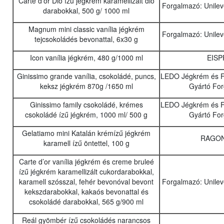
Carte d’or Dió ízű jégkrém karamellizált dió
Forgalmazó: Unilev
darabokkal, 500 g/ 1000 ml
Magnum mini classic vanília jégkrém
Forgalmazó: Unilev
tejcsokoládés bevonattal, 6x30 g
Icon vanília jégkrém, 480 g/1000 ml
EISP
Ginissimo grande vanília, csokoládé, puncs,
LEDO Jégkrém és Fa
keksz jégkrém 870g /1650 ml
Gyártó For
Ginissimo family csokoládé, krémes
LEDO Jégkrém és Fa
csokoládé ízű jégkrém, 1000 ml/ 500 g
Gyártó For
Gelatiamo mini Katalán krémízű jégkrém
RAGON
karamell ízű öntettel, 100 g
Carte d’or vanília jégkrém és creme bruleé
ízű jégkrém karamellizált cukordarabokkal,
karamell szósszal, fehér bevonóval bevont
Forgalmazó: Unilev
kekszdarabokkal, kakaós bevonattal és
csokoládé darabokkal, 565 g/900 ml
Reál gyömbér ízű csokoládés narancsos