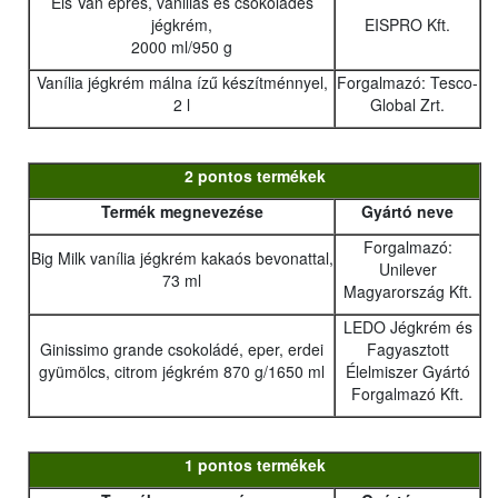
Eis Van epres, vaniliás és csokoládés
jégkrém,
EISPRO Kft.
2000 ml/950 g
Vanília jégkrém málna ízű készítménnyel,
Forgalmazó: Tesco-
2 l
Global Zrt.
2 pontos termékek
Termék megnevezése
Gyártó neve
Forgalmazó:
Big Milk vanília jégkrém kakaós bevonattal,
Unilever
73 ml
Magyarország Kft.
LEDO Jégkrém és
Ginissimo grande csokoládé, eper, erdei
Fagyasztott
gyümölcs, citrom jégkrém 870 g/1650 ml
Élelmiszer Gyártó
Forgalmazó Kft.
1 pontos termékek