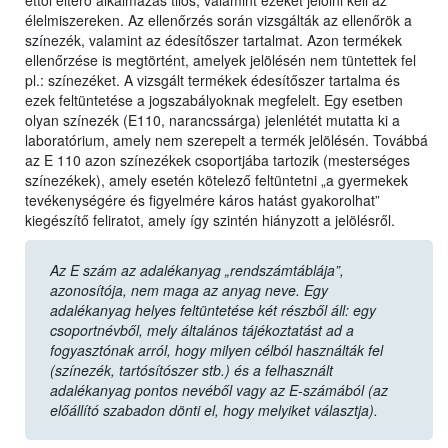
ettől eltérő alkalmazás tilos, valamint ezeket jelölni kell az
élelmiszereken. Az ellenőrzés során vizsgálták az ellenőrök a
színezék, valamint az édesítőszer tartalmat. Azon termékek
ellenőrzése is megtörtént, amelyek jelölésén nem tüntettek fel
pl.: színezéket. A vizsgált termékek édesítőszer tartalma és
ezek feltüntetése a jogszabályoknak megfelelt. Egy esetben
olyan színezék (E110, narancssárga) jelenlétét mutatta ki a
laboratórium, amely nem szerepelt a termék jelölésén. Továbbá
az E 110 azon színezékek csoportjába tartozik (mesterséges
színezékek), amely esetén kötelező feltüntetni „a gyermekek
tevékenységére és figyelmére káros hatást gyakorolhat”
kiegészítő feliratot, amely így szintén hiányzott a jelölésről.
Az E szám az adalékanyag „rendszámtáblája”,
azonosítója, nem maga az anyag neve. Egy
adalékanyag helyes feltüntetése két részből áll: egy
csoportnévből, mely általános tájékoztatást ad a
fogyasztónak arról, hogy milyen célból használták fel
(színezék, tartósítószer stb.) és a felhasznált
adalékanyag pontos nevéből vagy az E-számából (az
előállító szabadon dönti el, hogy melyiket választja).