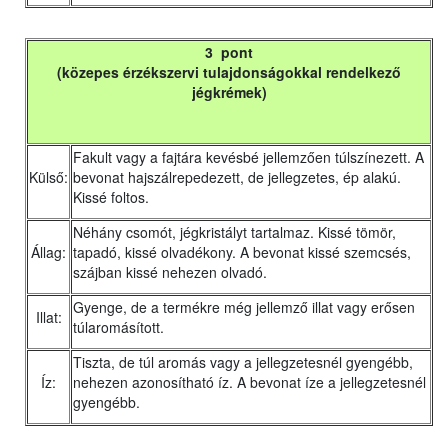
3 pont
(közepes érzékszervi tulajdonságokkal rendelkező
jégkrémek)
Fakult vagy a fajtára kevésbé jellemzően túlszínezett. A
Külső:
bevonat hajszálrepedezett, de jellegzetes, ép alakú.
Kissé foltos.
Néhány csomót, jégkristályt tartalmaz. Kissé tömör,
Állag:
tapadó, kissé olvadékony. A bevonat kissé szemcsés,
szájban kissé nehezen olvadó.
Gyenge, de a termékre még jellemző illat vagy erősen
Illat:
túlaromásított.
Tiszta, de túl aromás vagy a jellegzetesnél gyengébb,
Íz:
nehezen azonosítható íz. A bevonat íze a jellegzetesnél
gyengébb.