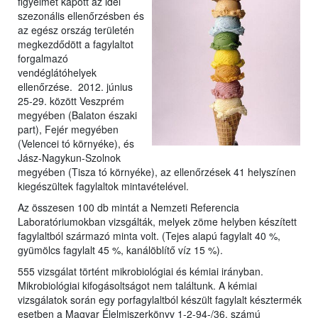
figyelmet kapott az idei
szezonális ellenőrzésben és
az egész ország területén
megkezdődött a fagylaltot
forgalmazó
vendéglátóhelyek
ellenőrzése. 2012. június
25-29. között Veszprém
megyében (Balaton északi
part), Fejér megyében
(Velencei tó környéke), és
Jász-Nagykun-Szolnok
megyében (Tisza tó környéke), az ellenőrzések 41 helyszínen
kiegészültek fagylaltok mintavételével.
Az összesen 100 db mintát a Nemzeti Referencia
Laboratóriumokban vizsgálták, melyek zöme helyben készített
fagylaltból származó minta volt. (Tejes alapú fagylalt 40 %,
gyümölcs fagylalt 45 %, kanálöblítő víz 15 %).
555 vizsgálat történt mikrobiológiai és kémiai irányban.
Mikrobiológiai kifogásoltságot nem találtunk. A kémiai
vizsgálatok során egy porfagylaltból készült fagylalt késztermék
esetben a Magyar Élelmiszerkönyv 1-2-94-/36. számú