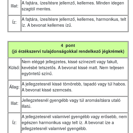
A fajtára, ízesítésre jellemző, kellemes. Minden idegen
Illat:
szagtól mentes.
A fajtára, ízesítésre jellemző, kellemes, harmonikus, telt
Íz:
íz. A bevonat kellemes ízű.
4 pont
(jó érzékszervi tulajdonságokkal rendelkező jégkrémek)
Nem eléggé jellegzetes, kissé színezett vagy fakult,
Külső:
kevésbé tetszetős. A bevonat kissé matt. Nem teljesen
egyöntetű színű.
A jellegzetesnél kissé tömörebb, tapadó vagy túl habos.
Állag:
A bevonat kissé szemcsés.
Jellegzetesnél gyengébb vagy túl aromásításra utaló
Illat:
illatú.
A jellegzetesnél valamivel gyengébb vagy erősebb, nem
Íz:
egészen harmonikus vagy telt íz. A bevonat íze a
jellegzetesnél valamivel gyengébb.