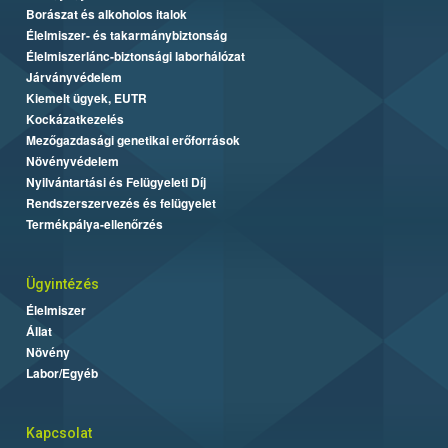
Borászat és alkoholos italok
Élelmiszer- és takarmánybiztonság
Élelmiszerlánc-biztonsági laborhálózat
Járványvédelem
Kiemelt ügyek, EUTR
Kockázatkezelés
Mezőgazdasági genetikai erőforrások
Növényvédelem
Nyilvántartási és Felügyeleti Díj
Rendszerszervezés és felügyelet
Termékpálya-ellenőrzés
Ügyintézés
Élelmiszer
Állat
Növény
Labor/Egyéb
Kapcsolat