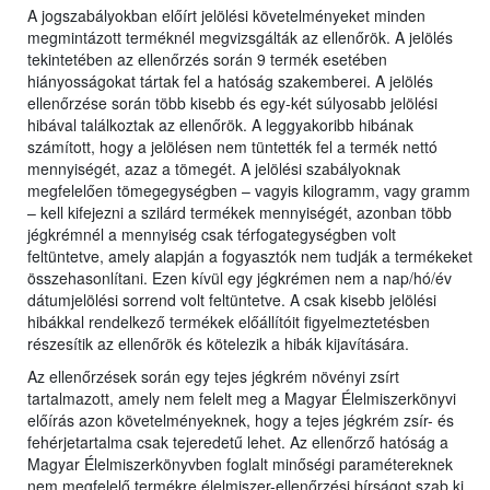
A jogszabályokban előírt jelölési követelményeket minden
megmintázott terméknél megvizsgálták az ellenőrök. A jelölés
tekintetében az ellenőrzés során 9 termék esetében
hiányosságokat tártak fel a hatóság szakemberei. A jelölés
ellenőrzése során több kisebb és egy-két súlyosabb jelölési
hibával találkoztak az ellenőrök. A leggyakoribb hibának
számított, hogy a jelölésen nem tüntették fel a termék nettó
mennyiségét, azaz a tömegét. A jelölési szabályoknak
megfelelően tömegegységben – vagyis kilogramm, vagy gramm
– kell kifejezni a szilárd termékek mennyiségét, azonban több
jégkrémnél a mennyiség csak térfogategységben volt
feltüntetve, amely alapján a fogyasztók nem tudják a termékeket
összehasonlítani. Ezen kívül egy jégkrémen nem a nap/hó/év
dátumjelölési sorrend volt feltüntetve. A csak kisebb jelölési
hibákkal rendelkező termékek előállítóit figyelmeztetésben
részesítik az ellenőrök és kötelezik a hibák kijavítására.
Az ellenőrzések során egy tejes jégkrém növényi zsírt
tartalmazott, amely nem felelt meg a Magyar Élelmiszerkönyvi
előírás azon követelményeknek, hogy a tejes jégkrém zsír- és
fehérjetartalma csak tejeredetű lehet. Az ellenőrző hatóság a
Magyar Élelmiszerkönyvben foglalt minőségi paramétereknek
nem megfelelő termékre élelmiszer-ellenőrzési bírságot szab ki.