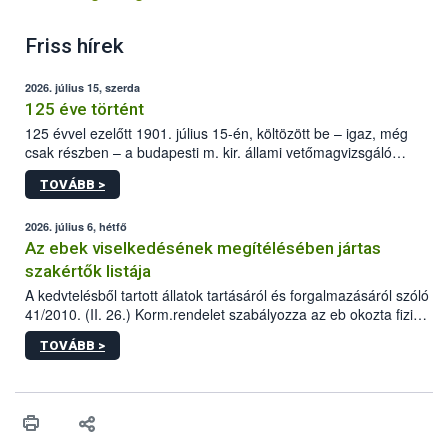
Friss hírek
2026. július 15, szerda
125 éve történt
125 évvel ezelőtt 1901. július 15-én, költözött be – igaz, még
csak részben – a budapesti m. kir. állami vetőmagvizsgáló
állomás a Kis Rókus utca 15. szám alatti, Czigler Győző által
TOVÁBB >
tervezett új épületébe.
2026. július 6, hétfő
Az ebek viselkedésének megítélésében jártas
szakértők listája
A kedvtelésből tartott állatok tartásáról és forgalmazásáról szóló
41/2010. (II. 26.) Korm.rendelet szabályozza az eb okozta fizikai
sérülés, illetve ennek veszélye keletkezésekor felmerülő
TOVÁBB >
hatósági feladatokat, valamint a veszélyes eb tartását és annak
engedélyezését. Ezen eljárások során szükség esetén be kell
vonni az ebek viselkedésének megítélésében jártas szakértőt.