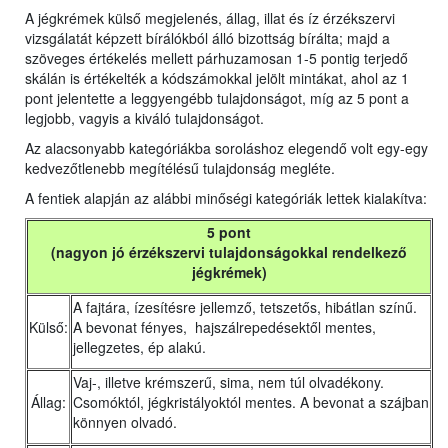
A jégkrémek külső megjelenés, állag, illat és íz érzékszervi
vizsgálatát képzett bírálókból álló bizottság bírálta; majd a
szöveges értékelés mellett párhuzamosan 1-5 pontig terjedő
skálán is értékelték a kódszámokkal jelölt mintákat, ahol az 1
pont jelentette a leggyengébb tulajdonságot, míg az 5 pont a
legjobb, vagyis a kiváló tulajdonságot.
Az alacsonyabb kategóriákba soroláshoz elegendő volt egy-egy
kedvezőtlenebb megítélésű tulajdonság megléte.
A fentiek alapján az alábbi minőségi kategóriák lettek kialakítva:
5 pont
(nagyon jó érzékszervi tulajdonságokkal rendelkező
jégkrémek)
A fajtára, ízesítésre jellemző, tetszetős, hibátlan színű.
Külső:
A bevonat fényes, hajszálrepedésektől mentes,
jellegzetes, ép alakú.
Vaj-, illetve krémszerű, sima, nem túl olvadékony.
Állag:
Csomóktól, jégkristályoktól mentes. A bevonat a szájban
könnyen olvadó.