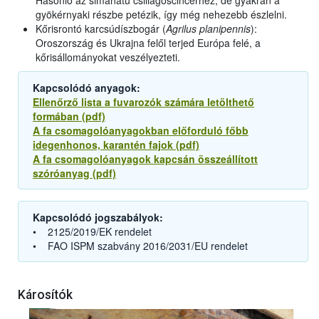
Hasonló az simahátú csillagoscincérhez, de gyakran a
gyökérnyaki részbe petézik, így még nehezebb észlelni.
Kőrisrontó karcsúdíszbogár (
Agrilus planipennis
):
Oroszország és Ukrajna felől terjed Európa felé, a
kőrisállományokat veszélyezteti.
Kapcsolódó anyagok:
Ellenőrző lista a fuvarozók számára letölthető
formában (pdf)
A fa csomagolóanyagokban előforduló főbb
idegenhonos, karantén fajok (pdf)
A fa csomagolóanyagok kapcsán összeállított
szóróanyag (pdf)
Kapcsolódó jogszabályok:
• 2125/2019/EK rendelet
• FAO ISPM szabvány 2016/2031/EU rendelet
Károsítók