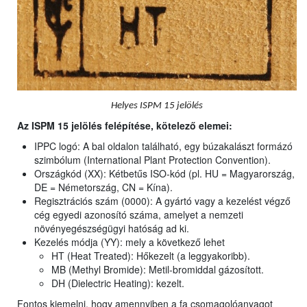
Helyes ISPM 15 jelölés
Az ISPM 15 jelölés felépítése, kötelező elemei:
IPPC logó: A bal oldalon található, egy búzakalászt formázó
szimbólum (International Plant Protection Convention).
Országkód (XX): Kétbetűs ISO-kód (pl. HU = Magyarország,
DE = Németország, CN = Kína).
Regisztrációs szám (0000): A gyártó vagy a kezelést végző
cég egyedi azonosító száma, amelyet a nemzeti
növényegészségügyi hatóság ad ki.
Kezelés módja (YY): mely a következő lehet
HT (Heat Treated): Hőkezelt (a leggyakoribb).
MB (Methyl Bromide): Metil-bromiddal gázosított.
DH (Dielectric Heating): kezelt.
Fontos kiemelni, hogy amennyiben a fa csomagolóanyagot