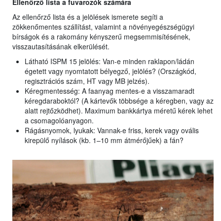
Ellenőrző lista a fuvarozók számára
Az ellenőrző lista és a jelölések ismerete segíti a
zökkenőmentes szállítást, valamint a növényegészségügyi
bírságok és a rakomány kényszerű megsemmisítésének,
visszautasításának elkerülését.
Látható ISPM 15 jelölés: Van-e minden raklapon/ládán
égetett vagy nyomtatott bélyegző, jelölés? (Országkód,
regisztrációs szám, HT vagy MB jelzés).
Kéregmentesség: A faanyag mentes-e a visszamaradt
kéregdaraboktól? (A kártevők többsége a kéregben, vagy az
alatt rejtőzködhet). Maximum bankkártya méretű kérek lehet
a csomagolóanyagon.
Rágásnyomok, lyukak: Vannak-e friss, kerek vagy ovális
kirepülő nyílások (kb. 1–10 mm átmérőjűek) a fán?