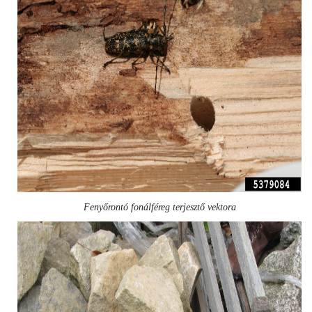
Fenyőrontó fonálféreg terjesztő vektora