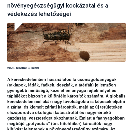
növényegészségügyi kockázatai és a
védekezés lehetőségei
2026. február 3, kedd
A kereskedelemben használatos fa csomagolóanyagok
(raklapok, ládák, faékek, deszkák, alátétfák) jellemzően
gyengébb minőségű, kezeletlen anyaga rejtekhelyet és
táplálékot biztosít a különféle károsítók számára. A globális
kereskedelemmel akár nagy távolságokra is képesek eljutni
a zárlati és kiemelt zárlati károsítók, majd az új területeken
elszaporodva ökológiai katasztrófát és nagymértékű
gazdasági veszteséget okozhatnak. Emiatt a faanyagokban
megbújó „potyautas” (ún. hitchhiker) károsítók nagy
kihívást jelentenek a növényegészségügy számára. Az