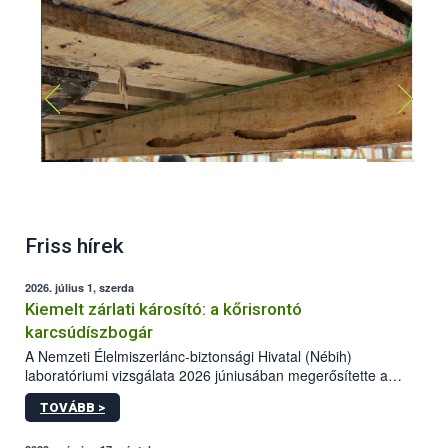
Apriona germari lárva kártétel
Friss hírek
2026. július 1, szerda
Kiemelt zárlati károsító: a kőrisrontó
karcsúdíszbogár
A Nemzeti Élelmiszerlánc-biztonsági Hivatal (Nébih)
laboratóriumi vizsgálata 2026 júniusában megerősítette a
kőrisrontó karcsúdíszbogár (Agrilus planipennis) jelenlétét
TOVÁBB >
Beregsurány térségében.