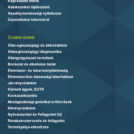
Kapcsolódó linkek
Adatkezelési tájékoztató
Akadálymentességi nyilatkozat
Üzemeltetési információ
Szakterületek
Állat-egészségügy és állatvédelem
Állategészségügyi diagnosztika
Állatgyógyászati termékek
Borászat és alkoholos italok
Élelmiszer- és takarmánybiztonság
Élelmiszerlánc-biztonsági laborhálózat
Járványvédelem
Kiemelt ügyek, EUTR
Kockázatkezelés
Mezőgazdasági genetikai erőforrások
Növényvédelem
Nyilvántartási és Felügyeleti Díj
Rendszerszervezés és felügyelet
Termékpálya-ellenőrzés