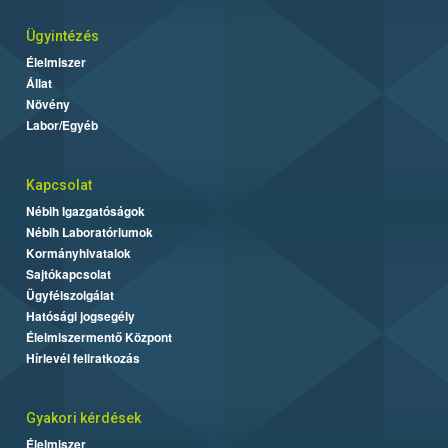
Ügyintézés
Élelmiszer
Állat
Növény
Labor/Egyéb
Kapcsolat
Nébih Igazgatóságok
Nébih Laboratóriumok
Kormányhivatalok
Sajtókapcsolat
Ügyfélszolgálat
Hatósági jogsegély
Élelmiszermentő Központ
Hírlevél feliratkozás
Gyakori kérdések
Élelmiszer