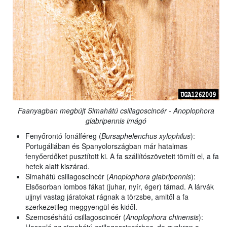
Faanyagban megbújt Simahátú csillagoscincér - Anoplophora
glabripennis imágó
Fenyőrontó fonálféreg (
Bursaphelenchus xylophilus
):
Portugáliában és Spanyolországban már hatalmas
fenyőerdőket pusztított ki. A fa szállítószöveteit tömíti el, a fa
hetek alatt kiszárad.
Simahátú csillagoscincér (
Anoplophora glabripennis
):
Elsősorban lombos fákat (juhar, nyír, éger) támad. A lárvák
ujjnyi vastag járatokat rágnak a törzsbe, amitől a fa
szerkezetileg meggyengül és kidől.
Szemcséshátú csillagoscincér (
Anoplophora chinensis
):