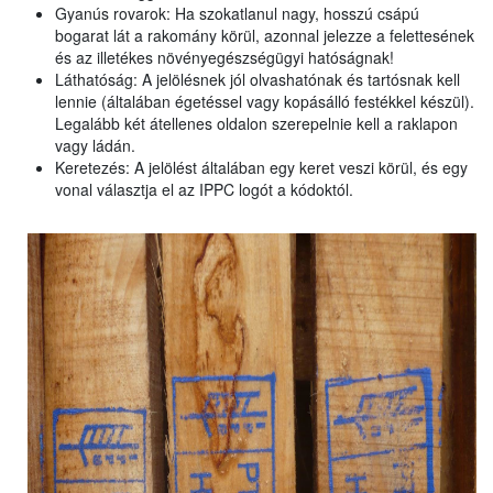
Gyanús rovarok: Ha szokatlanul nagy, hosszú csápú
bogarat lát a rakomány körül, azonnal jelezze a felettesének
és az illetékes növényegészségügyi hatóságnak!
Láthatóság: A jelölésnek jól olvashatónak és tartósnak kell
lennie (általában égetéssel vagy kopásálló festékkel készül).
Legalább két átellenes oldalon szerepelnie kell a raklapon
vagy ládán.
Keretezés: A jelölést általában egy keret veszi körül, és egy
vonal választja el az IPPC logót a kódoktól.