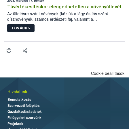
2023. március 17, péntek
Távértékesítéskor elengedhetetlen a növényútlevél
Az ültetésre szánt növények (köztük a lágy és fás szárú
dísznövények, számos erdészeti faj, valamint a
zöldségpalánták) távértékesítése esetén kötelező a
TOVÁBB >
növényútlevél.
Cookie beállítások
Hivatalunk
Bemutatkozás
Szervezeti felépítés
Gazdálkodási adatok
Felügyeleti szervünk
Projektek