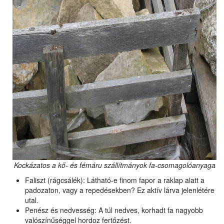
Kockázatos a kő- és fémáru szállítmányok fa-csomagolóanyaga
Faliszt (rágcsálék): Látható-e finom fapor a raklap alatt a
padozaton, vagy a repedésekben? Ez aktív lárva jelenlétére
utal.
Penész és nedvesség: A túl nedves, korhadt fa nagyobb
valószínűséggel hordoz fertőzést.