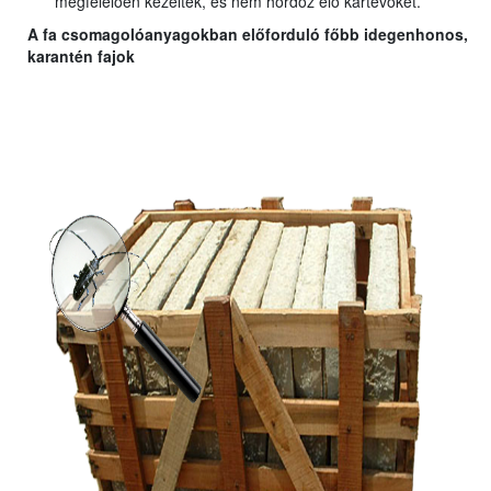
megfelelően kezelték, és nem hordoz élő kártevőket.
A fa csomagolóanyagokban előforduló főbb idegenhonos,
karantén fajok