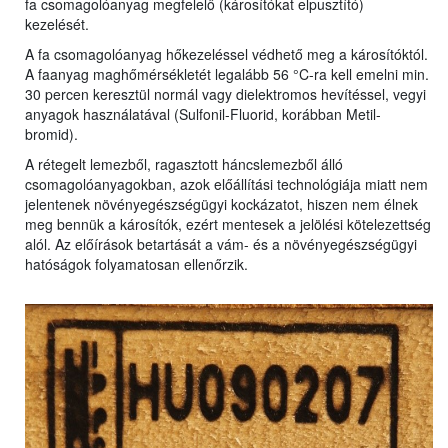
fa csomagolóanyag megfelelő (károsítókat elpusztító)
kezelését.
A fa csomagolóanyag hőkezeléssel védhető meg a károsítóktól.
A faanyag maghőmérsékletét legalább 56 °C-ra kell emelni min.
30 percen keresztül normál vagy dielektromos hevítéssel, vegyi
anyagok használatával (Sulfonil-Fluorid, korábban Metil-
bromid).
A rétegelt lemezből, ragasztott háncslemezből álló
csomagolóanyagokban, azok előállítási technológiája miatt nem
jelentenek növényegészségügyi kockázatot, hiszen nem élnek
meg bennük a károsítók, ezért mentesek a jelölési kötelezettség
alól. Az előírások betartását a vám- és a növényegészségügyi
hatóságok folyamatosan ellenőrzik.