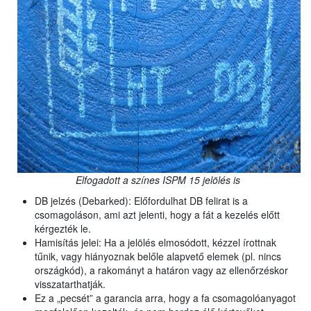
Elfogadott a színes ISPM 15 jelölés is
DB jelzés (Debarked): Előfordulhat DB felirat is a
csomagoláson, ami azt jelenti, hogy a fát a kezelés előtt
kérgezték le.
Hamisítás jelei: Ha a jelölés elmosódott, kézzel írottnak
tűnik, vagy hiányoznak belőle alapvető elemek (pl. nincs
országkód), a rakományt a határon vagy az ellenőrzéskor
visszatarthatják.
Ez a „pecsét” a garancia arra, hogy a fa csomagolóanyagot