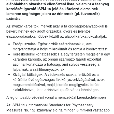
alábbiakban olvasható ellenőrzési lista, valamint a faanyag
kezelését igazoló ISPM 15 jelölés kötelező elemeinek
ismerete segítséget jelent az érintettek (pl. fuvarozók)
számára.
Az invazív károsítók, melyek akár a fa csomagolóanyagokkal is
bekerülhetnek egy adott országba, gyors és jelentős
elszaporodásukkal többek között az alábbi károkat okozhatják:
Erdőpusztulás: Egész erdők száradhatnak ki, ami
megváltoztatja a helyi mikroklímát és rontja a biodiverzitást.
Kereskedelmi korlátozások: Ha egy területen megjelenik egy
karantén károsító, az onnan származó faáruk exportját
azonnal korlátozza a hatóság, ami súlyos veszteség a
faiparnak, a szállítmányozóknak.
Kivágási költségek: A védekezés csak a fertőzött és a
körülötte lévő egészséges fák kényszerkivágásával, azok
megsemmisítésével, majd jelentős megfigyelési terület
kialakításával, fenntartásával (pufferzóna) lehetséges.
A legfontosabb védelmi vonal a nemzetközi kereskedelemben
Az ISPM 15 (International Standards for Phytosanitary
Measures No. 15) szabvány előírja minden 6 mm-nél vastagabb