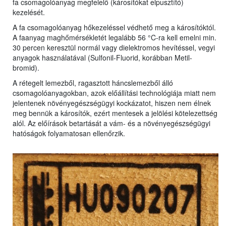
fa csomagolóanyag megfelelő (károsítókat elpusztító)
kezelését.
A fa csomagolóanyag hőkezeléssel védhető meg a károsítóktól.
A faanyag maghőmérsékletét legalább 56 °C-ra kell emelni min.
30 percen keresztül normál vagy dielektromos hevítéssel, vegyi
anyagok használatával (Sulfonil-Fluorid, korábban Metil-
bromid).
A rétegelt lemezből, ragasztott háncslemezből álló
csomagolóanyagokban, azok előállítási technológiája miatt nem
jelentenek növényegészségügyi kockázatot, hiszen nem élnek
meg bennük a károsítók, ezért mentesek a jelölési kötelezettség
alól. Az előírások betartását a vám- és a növényegészségügyi
hatóságok folyamatosan ellenőrzik.