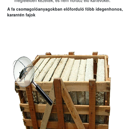
megfelelően kezelték, és nem hordoz élő kártevőket.
A fa csomagolóanyagokban előforduló főbb idegenhonos,
karantén fajok