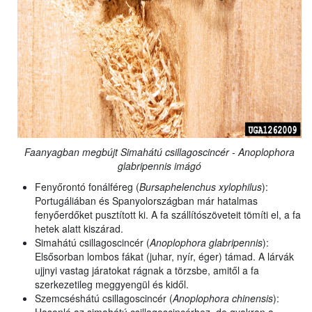
Faanyagban megbújt Simahátú csillagoscincér - Anoplophora
glabripennis imágó
Fenyőrontó fonálféreg (
Bursaphelenchus xylophilus
):
Portugáliában és Spanyolországban már hatalmas
fenyőerdőket pusztított ki. A fa szállítószöveteit tömíti el, a fa
hetek alatt kiszárad.
Simahátú csillagoscincér (
Anoplophora glabripennis
):
Elsősorban lombos fákat (juhar, nyír, éger) támad. A lárvák
ujjnyi vastag járatokat rágnak a törzsbe, amitől a fa
szerkezetileg meggyengül és kidől.
Szemcséshátú csillagoscincér (
Anoplophora chinensis
):