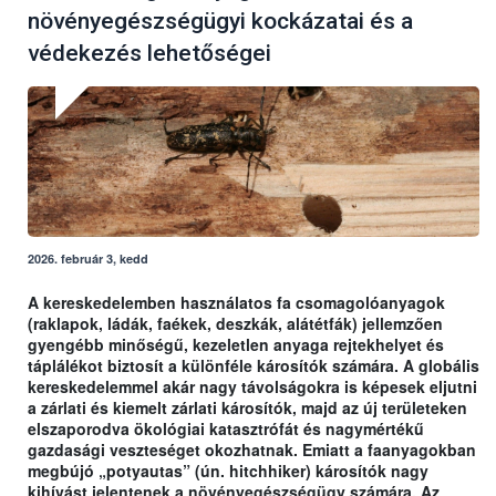
növényegészségügyi kockázatai és a
védekezés lehetőségei
2026. február 3, kedd
A kereskedelemben használatos fa csomagolóanyagok
(raklapok, ládák, faékek, deszkák, alátétfák) jellemzően
gyengébb minőségű, kezeletlen anyaga rejtekhelyet és
táplálékot biztosít a különféle károsítók számára. A globális
kereskedelemmel akár nagy távolságokra is képesek eljutni
a zárlati és kiemelt zárlati károsítók, majd az új területeken
elszaporodva ökológiai katasztrófát és nagymértékű
gazdasági veszteséget okozhatnak. Emiatt a faanyagokban
megbújó „potyautas” (ún. hitchhiker) károsítók nagy
kihívást jelentenek a növényegészségügy számára. Az