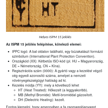
Helyes ISPM 15 jelölés
Az ISPM 15 jelölés felépítése, kötelező elemei:
IPPC logó: A bal oldalon található, egy búzakalászt formázó
szimbólum (International Plant Protection Convention).
Országkód (XX): Kétbetűs ISO-kód (pl. HU = Magyarország,
DE = Németország, CN = Kína).
Regisztrációs szám (0000): A gyártó vagy a kezelést végző
cég egyedi azonosító száma, amelyet a nemzeti
növényegészségügyi hatóság ad ki.
Kezelés módja (YY): mely a következő lehet
HT (Heat Treated): Hőkezelt (a leggyakoribb).
MB (Methyl Bromide): Metil-bromiddal gázosított.
DH (Dielectric Heating): kezelt.
Fontos kiemelni, hogy amennyiben a fa csomagolóanyagot