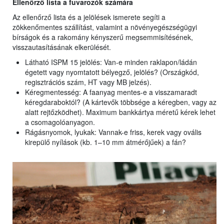
Ellenőrző lista a fuvarozók számára
Az ellenőrző lista és a jelölések ismerete segíti a
zökkenőmentes szállítást, valamint a növényegészségügyi
bírságok és a rakomány kényszerű megsemmisítésének,
visszautasításának elkerülését.
Látható ISPM 15 jelölés: Van-e minden raklapon/ládán
égetett vagy nyomtatott bélyegző, jelölés? (Országkód,
regisztrációs szám, HT vagy MB jelzés).
Kéregmentesség: A faanyag mentes-e a visszamaradt
kéregdaraboktól? (A kártevők többsége a kéregben, vagy az
alatt rejtőzködhet). Maximum bankkártya méretű kérek lehet
a csomagolóanyagon.
Rágásnyomok, lyukak: Vannak-e friss, kerek vagy ovális
kirepülő nyílások (kb. 1–10 mm átmérőjűek) a fán?