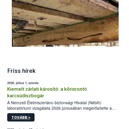
Apriona germari lárva kártétel
Friss hírek
2026. július 1, szerda
Kiemelt zárlati károsító: a kőrisrontó
karcsúdíszbogár
A Nemzeti Élelmiszerlánc-biztonsági Hivatal (Nébih)
laboratóriumi vizsgálata 2026 júniusában megerősítette a
kőrisrontó karcsúdíszbogár (Agrilus planipennis) jelenlétét
TOVÁBB >
Beregsurány térségében.