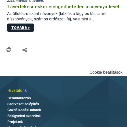
2023. március 17, péntek
Távértékesítéskor elengedhetetlen a növényútlevél
Az ültetésre szánt növények (köztük a lágy és fás szárú
dísznövények, számos erdészeti faj, valamint a
zöldségpalánták) távértékesítése esetén kötelező a
TOVÁBB >
növényútlevél.
Cookie beállítások
Hivatalunk
Bemutatkozás
Szervezeti felépítés
Gazdálkodási adatok
Felügyeleti szervünk
Projektek