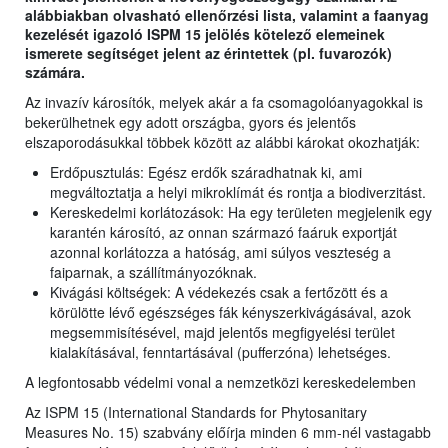
alábbiakban olvasható ellenőrzési lista, valamint a faanyag
kezelését igazoló ISPM 15 jelölés kötelező elemeinek
ismerete segítséget jelent az érintettek (pl. fuvarozók)
számára.
Az invazív károsítók, melyek akár a fa csomagolóanyagokkal is
bekerülhetnek egy adott országba, gyors és jelentős
elszaporodásukkal többek között az alábbi károkat okozhatják:
Erdőpusztulás: Egész erdők száradhatnak ki, ami
megváltoztatja a helyi mikroklímát és rontja a biodiverzitást.
Kereskedelmi korlátozások: Ha egy területen megjelenik egy
karantén károsító, az onnan származó faáruk exportját
azonnal korlátozza a hatóság, ami súlyos veszteség a
faiparnak, a szállítmányozóknak.
Kivágási költségek: A védekezés csak a fertőzött és a
körülötte lévő egészséges fák kényszerkivágásával, azok
megsemmisítésével, majd jelentős megfigyelési terület
kialakításával, fenntartásával (pufferzóna) lehetséges.
A legfontosabb védelmi vonal a nemzetközi kereskedelemben
Az ISPM 15 (International Standards for Phytosanitary
Measures No. 15) szabvány előírja minden 6 mm-nél vastagabb