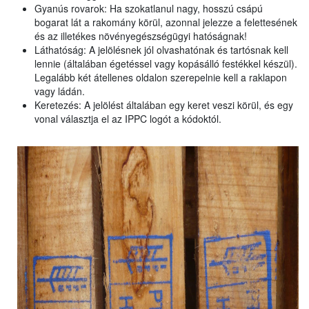
Gyanús rovarok: Ha szokatlanul nagy, hosszú csápú
bogarat lát a rakomány körül, azonnal jelezze a felettesének
és az illetékes növényegészségügyi hatóságnak!
Láthatóság: A jelölésnek jól olvashatónak és tartósnak kell
lennie (általában égetéssel vagy kopásálló festékkel készül).
Legalább két átellenes oldalon szerepelnie kell a raklapon
vagy ládán.
Keretezés: A jelölést általában egy keret veszi körül, és egy
vonal választja el az IPPC logót a kódoktól.