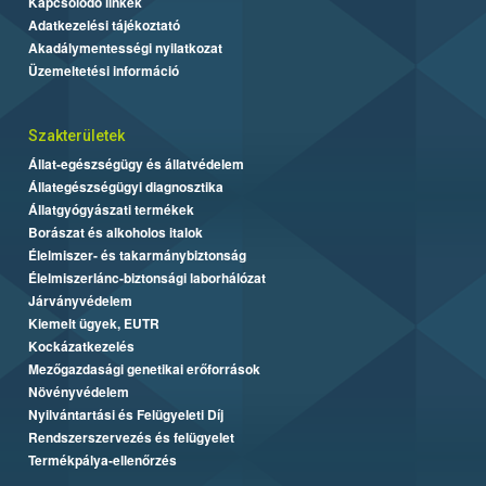
Kapcsolódó linkek
Adatkezelési tájékoztató
Akadálymentességi nyilatkozat
Üzemeltetési információ
Szakterületek
Állat-egészségügy és állatvédelem
Állategészségügyi diagnosztika
Állatgyógyászati termékek
Borászat és alkoholos italok
Élelmiszer- és takarmánybiztonság
Élelmiszerlánc-biztonsági laborhálózat
Járványvédelem
Kiemelt ügyek, EUTR
Kockázatkezelés
Mezőgazdasági genetikai erőforrások
Növényvédelem
Nyilvántartási és Felügyeleti Díj
Rendszerszervezés és felügyelet
Termékpálya-ellenőrzés