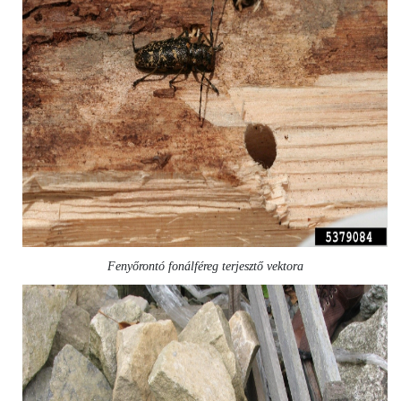
Fenyőrontó fonálféreg terjesztő vektora