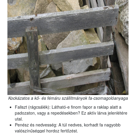
Kockázatos a kő- és fémáru szállítmányok fa-csomagolóanyaga
Faliszt (rágcsálék): Látható-e finom fapor a raklap alatt a
padozaton, vagy a repedésekben? Ez aktív lárva jelenlétére
utal.
Penész és nedvesség: A túl nedves, korhadt fa nagyobb
valószínűséggel hordoz fertőzést.