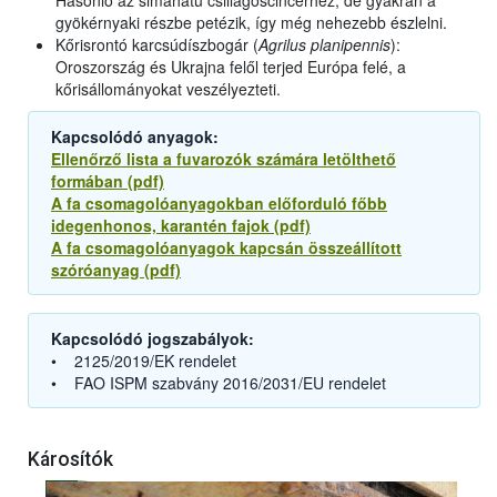
Hasonló az simahátú csillagoscincérhez, de gyakran a
gyökérnyaki részbe petézik, így még nehezebb észlelni.
Kőrisrontó karcsúdíszbogár (
Agrilus planipennis
):
Oroszország és Ukrajna felől terjed Európa felé, a
kőrisállományokat veszélyezteti.
Kapcsolódó anyagok:
Ellenőrző lista a fuvarozók számára letölthető
formában (pdf)
A fa csomagolóanyagokban előforduló főbb
idegenhonos, karantén fajok (pdf)
A fa csomagolóanyagok kapcsán összeállított
szóróanyag (pdf)
Kapcsolódó jogszabályok:
• 2125/2019/EK rendelet
• FAO ISPM szabvány 2016/2031/EU rendelet
Károsítók