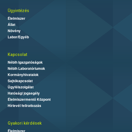
Ügyintézés
Élelmiszer
Állat
Növény
Labor/Egyéb
Kapcsolat
Nébih Igazgatóságok
Nébih Laboratóriumok
Kormányhivatalok
Sajtókapcsolat
Ügyfélszolgálat
Hatósági jogsegély
Élelmiszermentő Központ
Hírlevél feliratkozás
Gyakori kérdések
Élelmiszer