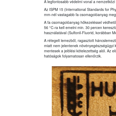
A legfontosabb védelmi vonal a nemzetköz
Az ISPM 15 (International Standards for Ph
mm-nél vastagabb fa csomagolóanyag megfel
A fa csomagolóanyag hőkezeléssel védhető 
56 °C-ra kell emelni min. 30 percen kereszt
használatával (Sulfonil-Fluorid, korábban Me
A rétegelt lemezből, ragasztott háncslemezb
miatt nem jelentenek növényegészségügyi k
mentesek a jelölési kötelezettség alól. Az 
hatóságok folyamatosan ellenőrzik.