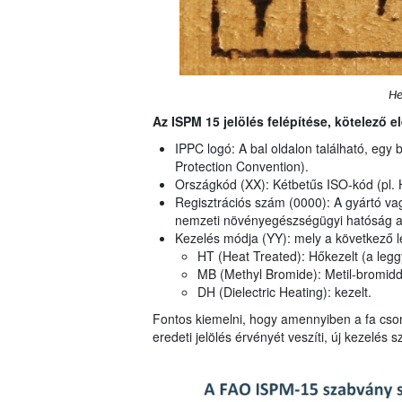
He
Az ISPM 15 jelölés felépítése, kötelező e
IPPC logó: A bal oldalon található, egy
Protection Convention).
Országkód (XX): Kétbetűs ISO-kód (pl.
Regisztrációs szám (0000): A gyártó va
nemzeti növényegészségügyi hatóság ad
Kezelés módja (YY): mely a következő l
HT (Heat Treated): Hőkezelt (a legg
MB (Methyl Bromide): Metil-bromidda
DH (Dielectric Heating): kezelt.
Fontos kiemelni, hogy amennyiben a fa csoma
eredeti jelölés érvényét veszíti, új kezelés 