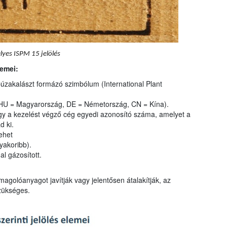
lyes ISPM 15 jelölés
lemei:
 búzakalászt formázó szimbólum (International Plant
 HU = Magyarország, DE = Németország, CN = Kína).
gy a kezelést végző cég egyedi azonosító száma, amelyet a
 ki.
ehet
yakoribb).
l gázosított.
golóanyagot javítják vagy jelentősen átalakítják, az
szükséges.