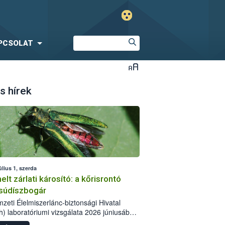
PCSOLAT
s hírek
úlius 1, szerda
lt zárlati károsító: a kőrisrontó
súdíszbogár
zeti Élelmiszerlánc-biztonsági Hivatal
h) laboratóriumi vizsgálata 2026 júniusában
ősítette a kőrisrontó karcsúdíszbogár