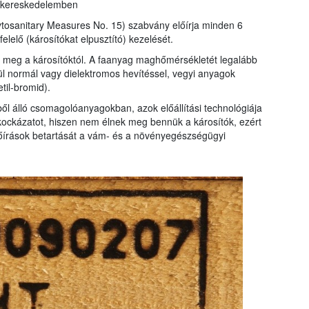
i kereskedelemben
ytosanitary Measures No. 15) szabvány előírja minden 6
elő (károsítókat elpusztító) kezelését.
meg a károsítóktól. A faanyag maghőmérsékletét legalább
ül normál vagy dielektromos hevítéssel, vegyi anyagok
til-bromid).
ől álló csomagolóanyagokban, azok előállítási technológiája
ockázatot, hiszen nem élnek meg bennük a károsítók, ezért
előírások betartását a vám- és a növényegészségügyi