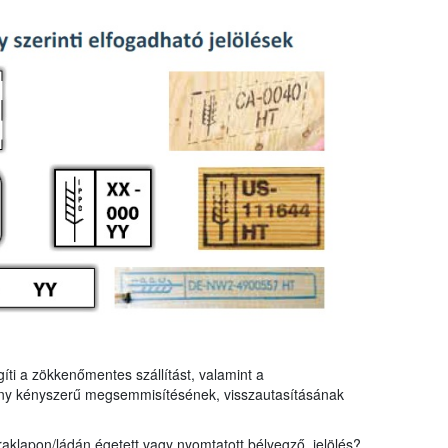
gíti a zökkenőmentes szállítást, valamint a
ny kényszerű megsemmisítésének, visszautasításának
aklapon/ládán égetett vagy nyomtatott bélyegző, jelölés?