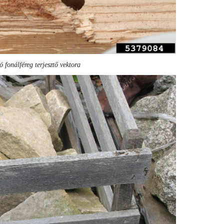
 fonálféreg terjesztő vektora