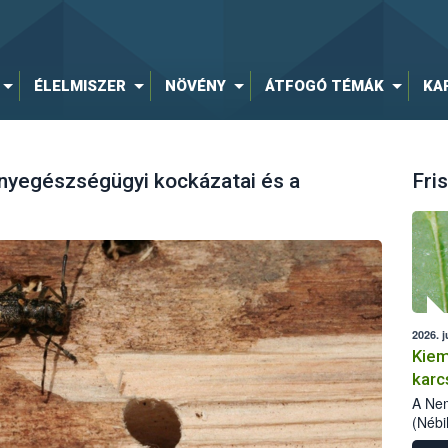
ÉLELMISZER
NÖVÉNY
ÁTFOGÓ TÉMÁK
KA
nyegészségügyi kockázatai és a
Fris
2026. j
Kieme
karc
A Nem
(Nébi
meger