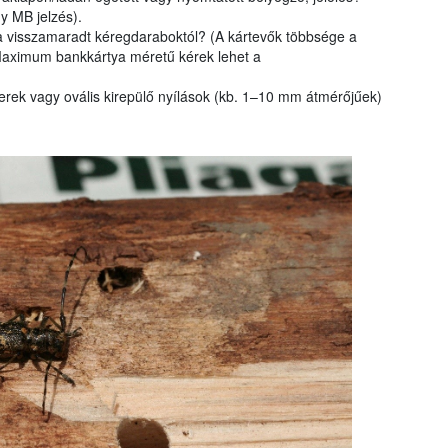
y MB jelzés).
 visszamaradt kéregdaraboktól? (A kártevők többsége a
 Maximum bankkártya méretű kérek lehet a
erek vagy ovális kirepülő nyílások (kb. 1–10 mm átmérőjűek)