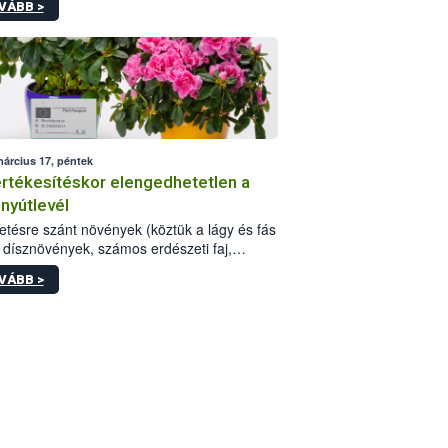
VÁBB >
lus planipennis) jelenlétét Beregsurány
gében.
március 17, péntek
rtékesítéskor elengedhetetlen a
nyútlevél
tetésre szánt növények (köztük a lágy és fás
 dísznövények, számos erdészeti faj,
int a zöldségpalánták) távértékesítése
VÁBB >
n kötelező a növényútlevél.