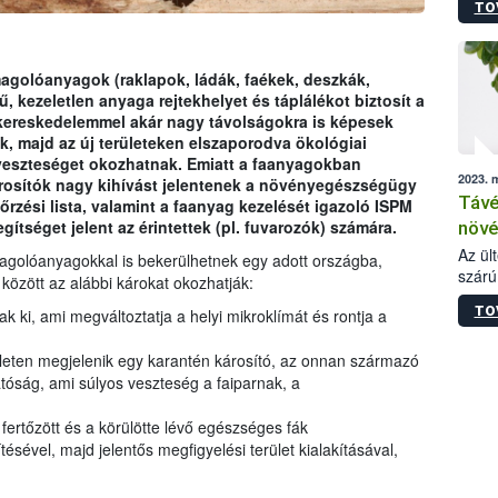
TO
(Agri
térsé
golóanyagok (raklapok, ládák, faékek, deszkák,
 kezeletlen anyaga rejtekhelyet és táplálékot biztosít a
 kereskedelemmel akár nagy távolságokra is képesek
ítók, majd az új területeken elszaporodva ökológiai
veszteséget okozhatnak. Emiatt a faanyagokban
2023. 
árosítók nagy kihívást jelentenek a növényegészségügy
Távé
rzési lista, valamint a faanyag kezelését igazoló ISPM
gítséget jelent az érintettek (pl. fuvarozók) számára.
növé
Az ül
magolóanyagokkal is bekerülhetnek egy adott országba,
szárú
között az alábbi károkat okozhatják:
valam
TO
 ki, ami megváltoztatja a helyi mikroklímát és rontja a
eseté
leten megjelenik egy karantén károsító, az onnan származó
atóság, ami súlyos veszteség a faiparnak, a
fertőzött és a körülötte lévő egészséges fák
ével, majd jelentős megfigyelési terület kialakításával,