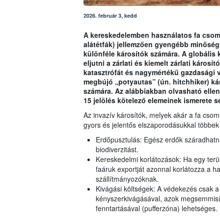
2026. február 3, kedd
A kereskedelemben használatos fa csoma
alátétfák) jellemzően gyengébb minőségű,
különféle károsítók számára. A globális
eljutni a zárlati és kiemelt zárlati káros
katasztrófát és nagymértékű gazdasági 
megbújó „potyautas” (ún. hitchhiker) k
számára. Az alábbiakban olvasható ellenő
15 jelölés kötelező elemeinek ismerete se
Az invazív károsítók, melyek akár a fa cso
gyors és jelentős elszaporodásukkal többek 
Erdőpusztulás: Egész erdők száradhatnak
biodiverzitást.
Kereskedelmi korlátozások: Ha egy terü
faáruk exportját azonnal korlátozza a h
szállítmányozóknak.
Kivágási költségek: A védekezés csak a 
kényszerkivágásával, azok megsemmisítés
fenntartásával (pufferzóna) lehetséges.