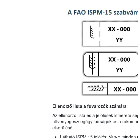
Ellenőrző lista a fuvarozók számára
Az ellenőrző lista és a jelölések ismerete se
növényegészségügyi bírságok és a rakomá
elkerülését.
Látható ISPM 15 jelölés: Van-e minden r