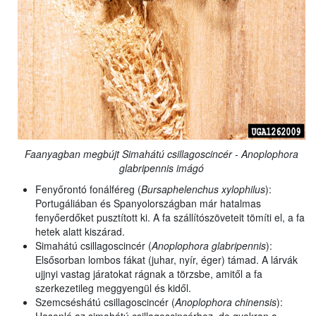
Faanyagban megbújt Simahátú csillagoscincér - Anoplophora
glabripennis imágó
Fenyőrontó fonálféreg (
Bursaphelenchus xylophilus
):
Portugáliában és Spanyolországban már hatalmas
fenyőerdőket pusztított ki. A fa szállítószöveteit tömíti el, a fa
hetek alatt kiszárad.
Simahátú csillagoscincér (
Anoplophora glabripennis
):
Elsősorban lombos fákat (juhar, nyír, éger) támad. A lárvák
ujjnyi vastag járatokat rágnak a törzsbe, amitől a fa
szerkezetileg meggyengül és kidől.
Szemcséshátú csillagoscincér (
Anoplophora chinensis
):