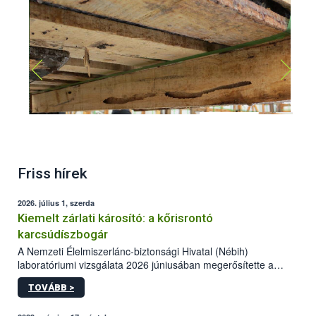
Apriona germari lárva kártétel
Friss hírek
2026. július 1, szerda
Kiemelt zárlati károsító: a kőrisrontó
karcsúdíszbogár
A Nemzeti Élelmiszerlánc-biztonsági Hivatal (Nébih)
laboratóriumi vizsgálata 2026 júniusában megerősítette a
kőrisrontó karcsúdíszbogár (Agrilus planipennis) jelenlétét
TOVÁBB >
Beregsurány térségében.