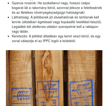
Gyanús rovarok: Ha szokatlanul nagy, hosszú csápú
bogarat lát a rakomány körül, azonnal jelezze a felettesének
és az illetékes növényegészségügyi hatóságnak!
Láthatóság: A jelölésnek jól olvashatónak és tartósnak kell
lennie (általában égetéssel vagy kopásálló festékkel készül).
Legalább két átellenes oldalon szerepelnie kell a raklapon
vagy ládán.
Keretezés: A jelölést általában egy keret veszi körül, és egy
vonal választja el az IPPC logót a kódoktól.