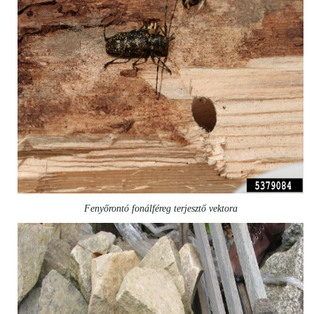
Fenyőrontó fonálféreg terjesztő vektora