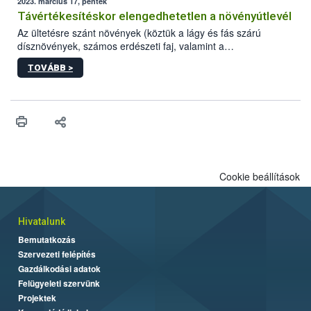
2023. március 17, péntek
Távértékesítéskor elengedhetetlen a növényútlevél
Az ültetésre szánt növények (köztük a lágy és fás szárú
dísznövények, számos erdészeti faj, valamint a
zöldségpalánták) távértékesítése esetén kötelező a
TOVÁBB >
növényútlevél.
Cookie beállítások
Hivatalunk
Bemutatkozás
Szervezeti felépítés
Gazdálkodási adatok
Felügyeleti szervünk
Projektek