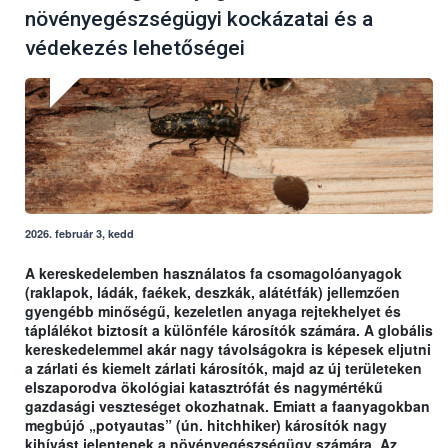
növényegészségügyi kockázatai és a
védekezés lehetőségei
2026. február 3, kedd
A kereskedelemben használatos fa csomagolóanyagok
(raklapok, ládák, faékek, deszkák, alátétfák) jellemzően
gyengébb minőségű, kezeletlen anyaga rejtekhelyet és
táplálékot biztosít a különféle károsítók számára. A globális
kereskedelemmel akár nagy távolságokra is képesek eljutni
a zárlati és kiemelt zárlati károsítók, majd az új területeken
elszaporodva ökológiai katasztrófát és nagymértékű
gazdasági veszteséget okozhatnak. Emiatt a faanyagokban
megbújó „potyautas” (ún. hitchhiker) károsítók nagy
kihívást jelentenek a növényegészségügy számára. Az