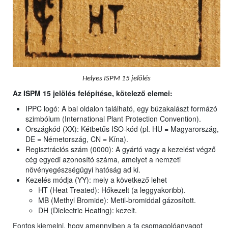
Helyes ISPM 15 jelölés
Az ISPM 15 jelölés felépítése, kötelező elemei:
IPPC logó: A bal oldalon található, egy búzakalászt formázó
szimbólum (International Plant Protection Convention).
Országkód (XX): Kétbetűs ISO-kód (pl. HU = Magyarország,
DE = Németország, CN = Kína).
Regisztrációs szám (0000): A gyártó vagy a kezelést végző
cég egyedi azonosító száma, amelyet a nemzeti
növényegészségügyi hatóság ad ki.
Kezelés módja (YY): mely a következő lehet
HT (Heat Treated): Hőkezelt (a leggyakoribb).
MB (Methyl Bromide): Metil-bromiddal gázosított.
DH (Dielectric Heating): kezelt.
Fontos kiemelni, hogy amennyiben a fa csomagolóanyagot