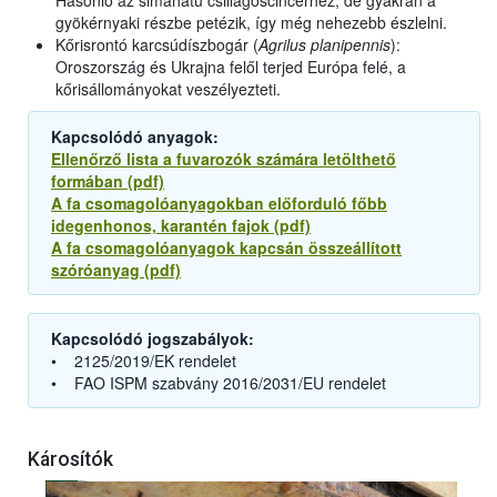
Hasonló az simahátú csillagoscincérhez, de gyakran a
gyökérnyaki részbe petézik, így még nehezebb észlelni.
Kőrisrontó karcsúdíszbogár (
Agrilus planipennis
):
Oroszország és Ukrajna felől terjed Európa felé, a
kőrisállományokat veszélyezteti.
Kapcsolódó anyagok:
Ellenőrző lista a fuvarozók számára letölthető
formában (pdf)
A fa csomagolóanyagokban előforduló főbb
idegenhonos, karantén fajok (pdf)
A fa csomagolóanyagok kapcsán összeállított
szóróanyag (pdf)
Kapcsolódó jogszabályok:
• 2125/2019/EK rendelet
• FAO ISPM szabvány 2016/2031/EU rendelet
Károsítók