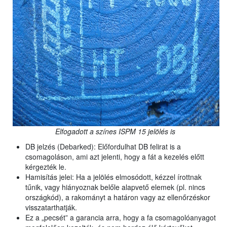
Elfogadott a színes ISPM 15 jelölés is
DB jelzés (Debarked): Előfordulhat DB felirat is a
csomagoláson, ami azt jelenti, hogy a fát a kezelés előtt
kérgezték le.
Hamisítás jelei: Ha a jelölés elmosódott, kézzel írottnak
tűnik, vagy hiányoznak belőle alapvető elemek (pl. nincs
országkód), a rakományt a határon vagy az ellenőrzéskor
visszatarthatják.
Ez a „pecsét” a garancia arra, hogy a fa csomagolóanyagot