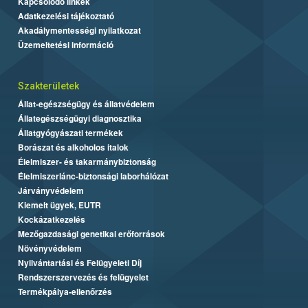
Kapcsolódó linkek
Adatkezelési tájékoztató
Akadálymentességi nyilatkozat
Üzemeltetési információ
Szakterületek
Állat-egészségügy és állatvédelem
Állategészségügyi diagnosztika
Állatgyógyászati termékek
Borászat és alkoholos italok
Élelmiszer- és takarmánybiztonság
Élelmiszerlánc-biztonsági laborhálózat
Járványvédelem
Kiemelt ügyek, EUTR
Kockázatkezelés
Mezőgazdasági genetikai erőforrások
Növényvédelem
Nyilvántartási és Felügyeleti Díj
Rendszerszervezés és felügyelet
Termékpálya-ellenőrzés