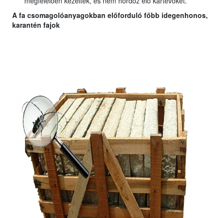
megfelelően kezelték, és nem hordoz élő kártevőket.
A fa csomagolóanyagokban előforduló főbb idegenhonos,
karantén fajok