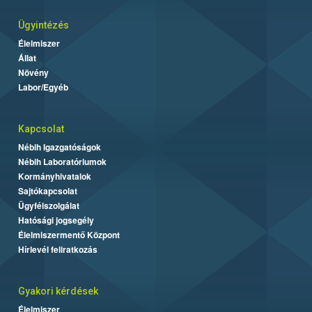
Ügyintézés
Élelmiszer
Állat
Növény
Labor/Egyéb
Kapcsolat
Nébih Igazgatóságok
Nébih Laboratóriumok
Kormányhivatalok
Sajtókapcsolat
Ügyfélszolgálat
Hatósági jogsegély
Élelmiszermentő Központ
Hírlevél feliratkozás
Gyakori kérdések
Élelmiszer