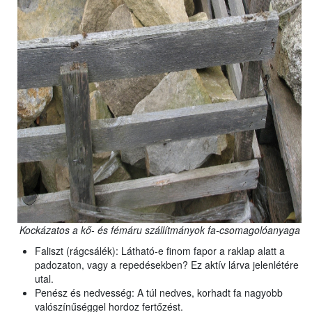
Kockázatos a kő- és fémáru szállítmányok fa-csomagolóanyaga
Faliszt (rágcsálék): Látható-e finom fapor a raklap alatt a
padozaton, vagy a repedésekben? Ez aktív lárva jelenlétére
utal.
Penész és nedvesség: A túl nedves, korhadt fa nagyobb
valószínűséggel hordoz fertőzést.