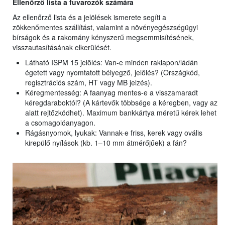
Ellenőrző lista a fuvarozók számára
Az ellenőrző lista és a jelölések ismerete segíti a
zökkenőmentes szállítást, valamint a növényegészségügyi
bírságok és a rakomány kényszerű megsemmisítésének,
visszautasításának elkerülését.
Látható ISPM 15 jelölés: Van-e minden raklapon/ládán
égetett vagy nyomtatott bélyegző, jelölés? (Országkód,
regisztrációs szám, HT vagy MB jelzés).
Kéregmentesség: A faanyag mentes-e a visszamaradt
kéregdaraboktól? (A kártevők többsége a kéregben, vagy az
alatt rejtőzködhet). Maximum bankkártya méretű kérek lehet
a csomagolóanyagon.
Rágásnyomok, lyukak: Vannak-e friss, kerek vagy ovális
kirepülő nyílások (kb. 1–10 mm átmérőjűek) a fán?