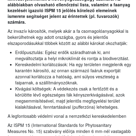
alábbiakban olvasható ellenőrzési lista, valamint a faanyag
kezelését igazoló ISPM 15 jelölés kötelező elemeinek
ismerete segítséget jelent az érintettek (pl. fuvarozók)
számára.
Az invazív károsítók, melyek akár a fa csomagolóanyagokkal is
bekerülhetnek egy adott országba, gyors és jelentős
elszaporodásukkal többek között az alábbi károkat okozhatják:
Erdőpusztulás: Egész erdők száradhatnak ki, ami
megváltoztatja a helyi mikroklímát és rontja a biodiverzitást.
Kereskedelmi korlátozások: Ha egy területen megjelenik egy
karantén károsító, az onnan származó faáruk exportját
azonnal korlátozza a hatóság, ami súlyos veszteség a
faiparnak, a szállítmányozóknak.
Kivágási költségek: A védekezés csak a fertőzött és a
körülötte lévő egészséges fák kényszerkivágásával, azok
megsemmisítésével, majd jelentős megfigyelési terület
kialakításával, fenntartásával (pufferzóna) lehetséges.
A legfontosabb védelmi vonal a nemzetközi kereskedelemben
Az ISPM 15 (International Standards for Phytosanitary
Measures No. 15) szabvány előírja minden 6 mm-nél vastagabb