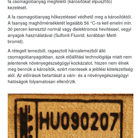
fa csomagolóanyag megfelelő (károsítókat elpusztító)
kezelését.
A fa csomagolóanyag hőkezeléssel védhető meg a károsítóktól.
A faanyag maghőmérsékletét legalább 56 °C-ra kell emelni min.
30 percen keresztül normál vagy dielektromos hevítéssel, vegyi
anyagok használatával (Sulfonil-Fluorid, korábban Metil-
bromid).
A rétegelt lemezből, ragasztott háncslemezből álló
csomagolóanyagokban, azok előállítási technológiája miatt nem
jelentenek növényegészségügyi kockázatot, hiszen nem élnek
meg bennük a károsítók, ezért mentesek a jelölési kötelezettség
alól. Az előírások betartását a vám- és a növényegészségügyi
hatóságok folyamatosan ellenőrzik.