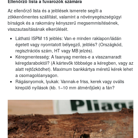
Ellenőrző lista a fuvarozók számára
Az ellenőrző lista és a jelölések ismerete segíti a
zökkenőmentes szállítást, valamint a növényegészségügyi
bírságok és a rakomány kényszerű megsemmisítésének,
visszautasításának elkerülését.
Látható ISPM 15 jelölés: Van-e minden raklapon/ládán
égetett vagy nyomtatott bélyegző, jelölés? (Országkód,
regisztrációs szám, HT vagy MB jelzés).
Kéregmentesség: A faanyag mentes-e a visszamaradt
kéregdaraboktól? (A kártevők többsége a kéregben, vagy az
alatt rejtőzködhet). Maximum bankkártya méretű kérek lehet
a csomagolóanyagon.
Rágásnyomok, lyukak: Vannak-e friss, kerek vagy ovális
kirepülő nyílások (kb. 1–10 mm átmérőjűek) a fán?