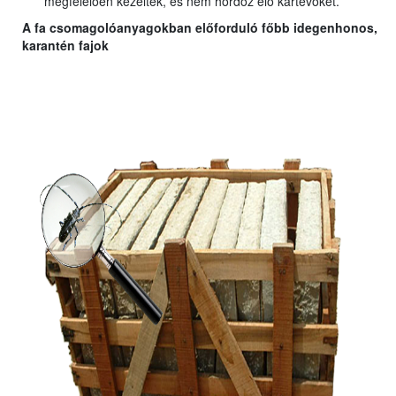
megfelelően kezelték, és nem hordoz élő kártevőket.
A fa csomagolóanyagokban előforduló főbb idegenhonos,
karantén fajok