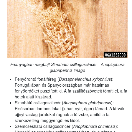
Faanyagban megbújt Simahátú csillagoscincér - Anoplophora
glabripennis imágó
Fenyőrontó fonálféreg (
Bursaphelenchus xylophilus
):
Portugáliában és Spanyolországban már hatalmas
fenyőerdőket pusztított ki. A fa szállítószöveteit tömíti el, a fa
hetek alatt kiszárad.
Simahátú csillagoscincér (
Anoplophora glabripennis
):
Elsősorban lombos fákat (juhar, nyír, éger) támad. A lárvák
ujjnyi vastag járatokat rágnak a törzsbe, amitől a fa
szerkezetileg meggyengül és kidől.
Szemcséshátú csillagoscincér (
Anoplophora chinensis
):