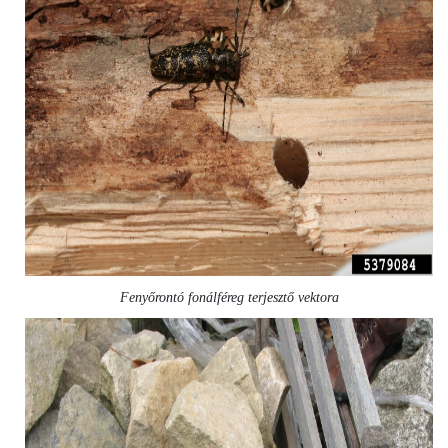
Fenyőrontó fonálféreg terjesztő vektora