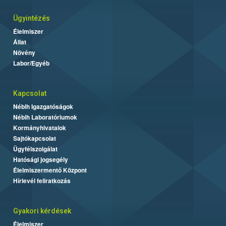
Ügyintézés
Élelmiszer
Állat
Növény
Labor/Egyéb
Kapcsolat
Nébih Igazgatóságok
Nébih Laboratóriumok
Kormányhivatalok
Sajtókapcsolat
Ügyfélszolgálat
Hatósági jogsegély
Élelmiszermentő Központ
Hírlevél feliratkozás
Gyakori kérdések
Élelmiszer