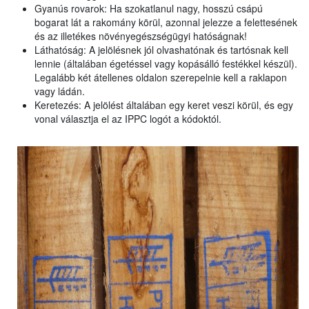
Gyanús rovarok: Ha szokatlanul nagy, hosszú csápú
bogarat lát a rakomány körül, azonnal jelezze a felettesének
és az illetékes növényegészségügyi hatóságnak!
Láthatóság: A jelölésnek jól olvashatónak és tartósnak kell
lennie (általában égetéssel vagy kopásálló festékkel készül).
Legalább két átellenes oldalon szerepelnie kell a raklapon
vagy ládán.
Keretezés: A jelölést általában egy keret veszi körül, és egy
vonal választja el az IPPC logót a kódoktól.