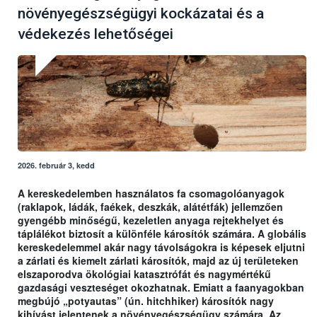
növényegészségügyi kockázatai és a
védekezés lehetőségei
2026. február 3, kedd
A kereskedelemben használatos fa csomagolóanyagok
(raklapok, ládák, faékek, deszkák, alátétfák) jellemzően
gyengébb minőségű, kezeletlen anyaga rejtekhelyet és
táplálékot biztosít a különféle károsítók számára. A globális
kereskedelemmel akár nagy távolságokra is képesek eljutni
a zárlati és kiemelt zárlati károsítók, majd az új területeken
elszaporodva ökológiai katasztrófát és nagymértékű
gazdasági veszteséget okozhatnak. Emiatt a faanyagokban
megbújó „potyautas” (ún. hitchhiker) károsítók nagy
kihívást jelentenek a növényegészségügy számára. Az