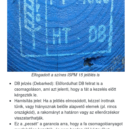
Elfogadott a színes ISPM 15 jelölés is
DB jelzés (Debarked): Előfordulhat DB felirat is a
csomagoláson, ami azt jelenti, hogy a fát a kezelés előtt
kérgezték le.
Hamisítás jelei: Ha a jelölés elmosódott, kézzel írottnak
tűnik, vagy hiányoznak belőle alapvető elemek (pl. nincs
országkód), a rakományt a határon vagy az ellenőrzéskor
visszatarthatják.
Ez a „pecsét” a garancia arra, hogy a fa csomagolóanyagot