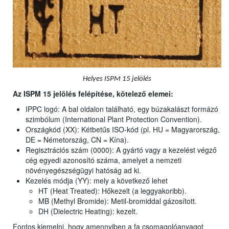
Helyes ISPM 15 jelölés
Az ISPM 15 jelölés felépítése, kötelező elemei:
IPPC logó: A bal oldalon található, egy búzakalászt formázó
szimbólum (International Plant Protection Convention).
Országkód (XX): Kétbetűs ISO-kód (pl. HU = Magyarország,
DE = Németország, CN = Kína).
Regisztrációs szám (0000): A gyártó vagy a kezelést végző
cég egyedi azonosító száma, amelyet a nemzeti
növényegészségügyi hatóság ad ki.
Kezelés módja (YY): mely a következő lehet
HT (Heat Treated): Hőkezelt (a leggyakoribb).
MB (Methyl Bromide): Metil-bromiddal gázosított.
DH (Dielectric Heating): kezelt.
Fontos kiemelni, hogy amennyiben a fa csomagolóanyagot