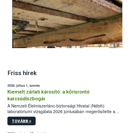
Apriona germari lárva kártétel
Friss hírek
2026. július 1, szerda
Kiemelt zárlati károsító: a kőrisrontó
karcsúdíszbogár
A Nemzeti Élelmiszerlánc-biztonsági Hivatal (Nébih)
laboratóriumi vizsgálata 2026 júniusában megerősítette a
kőrisrontó karcsúdíszbogár (Agrilus planipennis) jelenlétét
TOVÁBB >
Beregsurány térségében.