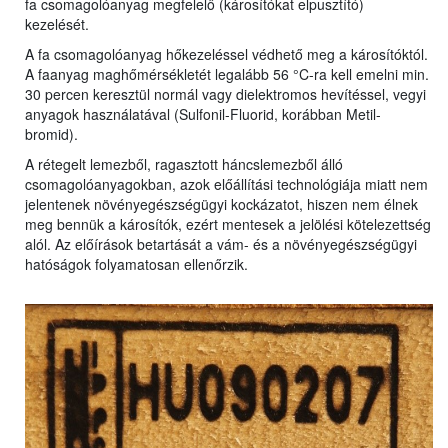
fa csomagolóanyag megfelelő (károsítókat elpusztító)
kezelését.
A fa csomagolóanyag hőkezeléssel védhető meg a károsítóktól.
A faanyag maghőmérsékletét legalább 56 °C-ra kell emelni min.
30 percen keresztül normál vagy dielektromos hevítéssel, vegyi
anyagok használatával (Sulfonil-Fluorid, korábban Metil-
bromid).
A rétegelt lemezből, ragasztott háncslemezből álló
csomagolóanyagokban, azok előállítási technológiája miatt nem
jelentenek növényegészségügyi kockázatot, hiszen nem élnek
meg bennük a károsítók, ezért mentesek a jelölési kötelezettség
alól. Az előírások betartását a vám- és a növényegészségügyi
hatóságok folyamatosan ellenőrzik.