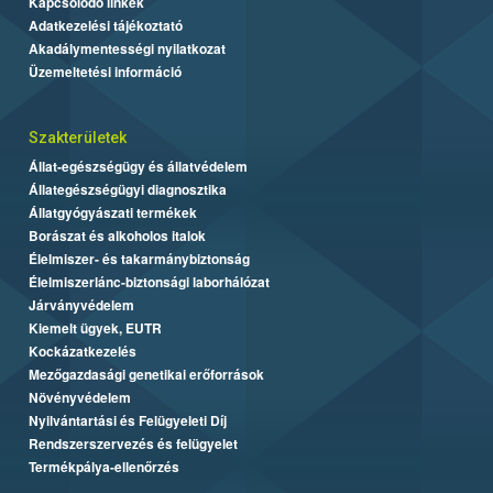
Kapcsolódó linkek
Adatkezelési tájékoztató
Akadálymentességi nyilatkozat
Üzemeltetési információ
Szakterületek
Állat-egészségügy és állatvédelem
Állategészségügyi diagnosztika
Állatgyógyászati termékek
Borászat és alkoholos italok
Élelmiszer- és takarmánybiztonság
Élelmiszerlánc-biztonsági laborhálózat
Járványvédelem
Kiemelt ügyek, EUTR
Kockázatkezelés
Mezőgazdasági genetikai erőforrások
Növényvédelem
Nyilvántartási és Felügyeleti Díj
Rendszerszervezés és felügyelet
Termékpálya-ellenőrzés