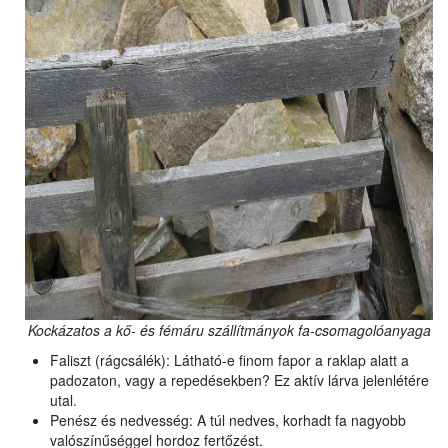
Kockázatos a kő- és fémáru szállítmányok fa-csomagolóanyaga
Faliszt (rágcsálék): Látható-e finom fapor a raklap alatt a
padozaton, vagy a repedésekben? Ez aktív lárva jelenlétére
utal.
Penész és nedvesség: A túl nedves, korhadt fa nagyobb
valószínűséggel hordoz fertőzést.