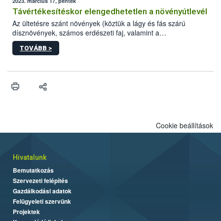
2023. március 17, péntek
Távértékesítéskor elengedhetetlen a növényútlevél
Az ültetésre szánt növények (köztük a lágy és fás szárú
dísznövények, számos erdészeti faj, valamint a
zöldségpalánták) távértékesítése esetén kötelező a
TOVÁBB >
növényútlevél.
Cookie beállítások
Hivatalunk
Bemutatkozás
Szervezeti felépítés
Gazdálkodási adatok
Felügyeleti szervünk
Projektek