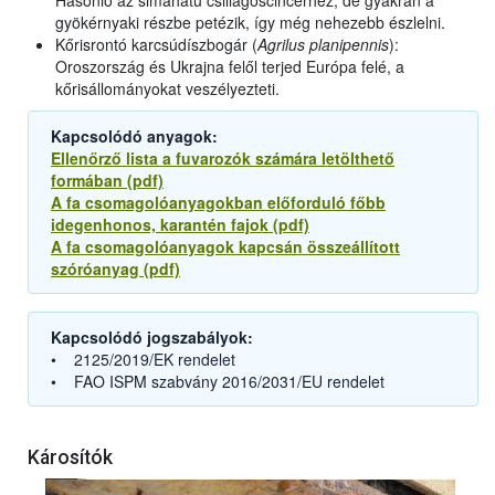
Hasonló az simahátú csillagoscincérhez, de gyakran a
gyökérnyaki részbe petézik, így még nehezebb észlelni.
Kőrisrontó karcsúdíszbogár (
Agrilus planipennis
):
Oroszország és Ukrajna felől terjed Európa felé, a
kőrisállományokat veszélyezteti.
Kapcsolódó anyagok:
Ellenőrző lista a fuvarozók számára letölthető
formában (pdf)
A fa csomagolóanyagokban előforduló főbb
idegenhonos, karantén fajok (pdf)
A fa csomagolóanyagok kapcsán összeállított
szóróanyag (pdf)
Kapcsolódó jogszabályok:
• 2125/2019/EK rendelet
• FAO ISPM szabvány 2016/2031/EU rendelet
Károsítók