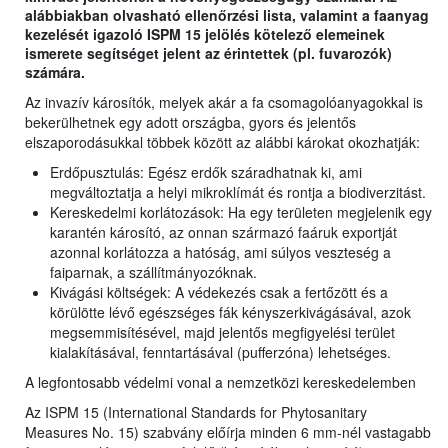
alábbiakban olvasható ellenőrzési lista, valamint a faanyag
kezelését igazoló ISPM 15 jelölés kötelező elemeinek
ismerete segítséget jelent az érintettek (pl. fuvarozók)
számára.
Az invazív károsítók, melyek akár a fa csomagolóanyagokkal is
bekerülhetnek egy adott országba, gyors és jelentős
elszaporodásukkal többek között az alábbi károkat okozhatják:
Erdőpusztulás: Egész erdők száradhatnak ki, ami
megváltoztatja a helyi mikroklímát és rontja a biodiverzitást.
Kereskedelmi korlátozások: Ha egy területen megjelenik egy
karantén károsító, az onnan származó faáruk exportját
azonnal korlátozza a hatóság, ami súlyos veszteség a
faiparnak, a szállítmányozóknak.
Kivágási költségek: A védekezés csak a fertőzött és a
körülötte lévő egészséges fák kényszerkivágásával, azok
megsemmisítésével, majd jelentős megfigyelési terület
kialakításával, fenntartásával (pufferzóna) lehetséges.
A legfontosabb védelmi vonal a nemzetközi kereskedelemben
Az ISPM 15 (International Standards for Phytosanitary
Measures No. 15) szabvány előírja minden 6 mm-nél vastagabb