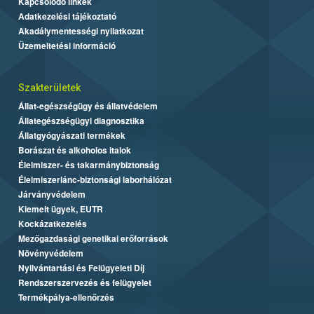
Kapcsolódó linkek
Adatkezelési tájékoztató
Akadálymentességi nyilatkozat
Üzemeltetési információ
Szakterületek
Állat-egészségügy és állatvédelem
Állategészségügyi diagnosztika
Állatgyógyászati termékek
Borászat és alkoholos italok
Élelmiszer- és takarmánybiztonság
Élelmiszerlánc-biztonsági laborhálózat
Járványvédelem
Kiemelt ügyek, EUTR
Kockázatkezelés
Mezőgazdasági genetikai erőforrások
Növényvédelem
Nyilvántartási és Felügyeleti Díj
Rendszerszervezés és felügyelet
Termékpálya-ellenőrzés