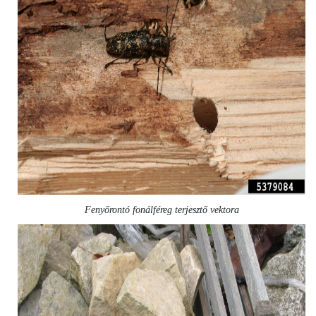
Fenyőrontó fonálféreg terjesztő vektora