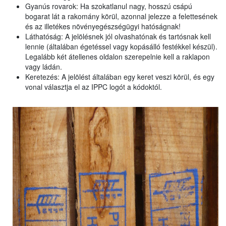
Gyanús rovarok: Ha szokatlanul nagy, hosszú csápú
bogarat lát a rakomány körül, azonnal jelezze a felettesének
és az illetékes növényegészségügyi hatóságnak!
Láthatóság: A jelölésnek jól olvashatónak és tartósnak kell
lennie (általában égetéssel vagy kopásálló festékkel készül).
Legalább két átellenes oldalon szerepelnie kell a raklapon
vagy ládán.
Keretezés: A jelölést általában egy keret veszi körül, és egy
vonal választja el az IPPC logót a kódoktól.