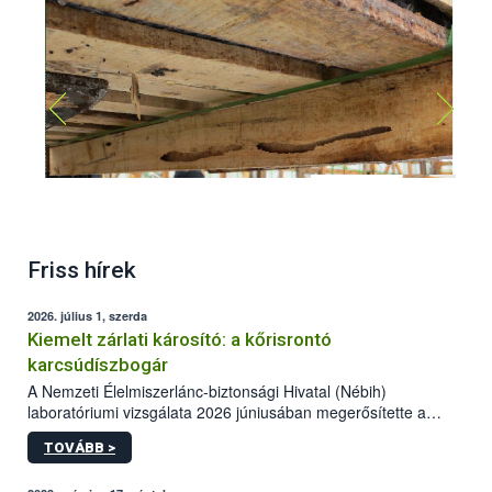
Apriona germari lárva kártétel
Friss hírek
2026. július 1, szerda
Kiemelt zárlati károsító: a kőrisrontó
karcsúdíszbogár
A Nemzeti Élelmiszerlánc-biztonsági Hivatal (Nébih)
laboratóriumi vizsgálata 2026 júniusában megerősítette a
kőrisrontó karcsúdíszbogár (Agrilus planipennis) jelenlétét
TOVÁBB >
Beregsurány térségében.