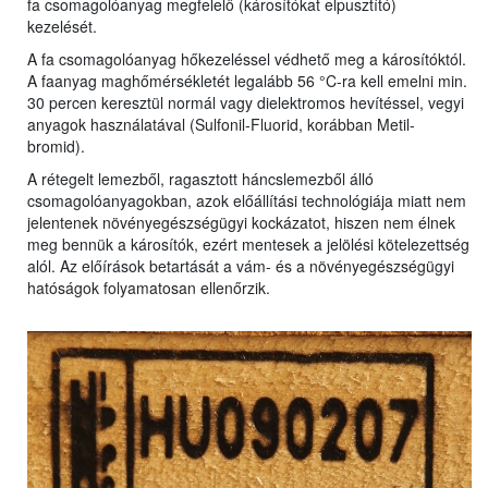
fa csomagolóanyag megfelelő (károsítókat elpusztító)
kezelését.
A fa csomagolóanyag hőkezeléssel védhető meg a károsítóktól.
A faanyag maghőmérsékletét legalább 56 °C-ra kell emelni min.
30 percen keresztül normál vagy dielektromos hevítéssel, vegyi
anyagok használatával (Sulfonil-Fluorid, korábban Metil-
bromid).
A rétegelt lemezből, ragasztott háncslemezből álló
csomagolóanyagokban, azok előállítási technológiája miatt nem
jelentenek növényegészségügyi kockázatot, hiszen nem élnek
meg bennük a károsítók, ezért mentesek a jelölési kötelezettség
alól. Az előírások betartását a vám- és a növényegészségügyi
hatóságok folyamatosan ellenőrzik.