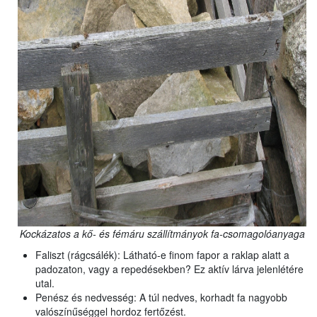
Kockázatos a kő- és fémáru szállítmányok fa-csomagolóanyaga
Faliszt (rágcsálék): Látható-e finom fapor a raklap alatt a
padozaton, vagy a repedésekben? Ez aktív lárva jelenlétére
utal.
Penész és nedvesség: A túl nedves, korhadt fa nagyobb
valószínűséggel hordoz fertőzést.