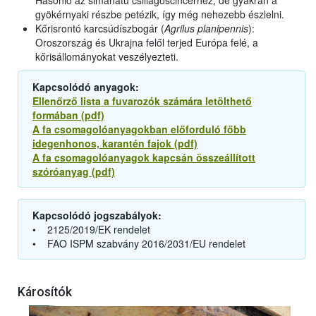
Hasonló az simahátú csillagoscincérhez, de gyakran a
gyökérnyaki részbe petézik, így még nehezebb észlelni.
Kőrisrontó karcsúdíszbogár (
Agrilus planipennis
):
Oroszország és Ukrajna felől terjed Európa felé, a
kőrisállományokat veszélyezteti.
Kapcsolódó anyagok:
Ellenőrző lista a fuvarozók számára letölthető
formában (pdf)
A fa csomagolóanyagokban előforduló főbb
idegenhonos, karantén fajok (pdf)
A fa csomagolóanyagok kapcsán összeállított
szóróanyag (pdf)
Kapcsolódó jogszabályok:
• 2125/2019/EK rendelet
• FAO ISPM szabvány 2016/2031/EU rendelet
Károsítók