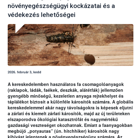
növényegészségügyi kockázatai és a
védekezés lehetőségei
2026. február 3, kedd
A kereskedelemben használatos fa csomagolóanyagok
(raklapok, ládák, faékek, deszkák, alátétfák) jellemzően
gyengébb minőségű, kezeletlen anyaga rejtekhelyet és
táplálékot biztosít a különféle károsítók számára. A globális
kereskedelemmel akár nagy távolságokra is képesek eljutni
a zárlati és kiemelt zárlati károsítók, majd az új területeken
elszaporodva ökológiai katasztrófát és nagymértékű
gazdasági veszteséget okozhatnak. Emiatt a faanyagokban
megbújó „potyautas” (ún. hitchhiker) károsítók nagy
kihívást jelentenek a növényegészségügy számára. Az