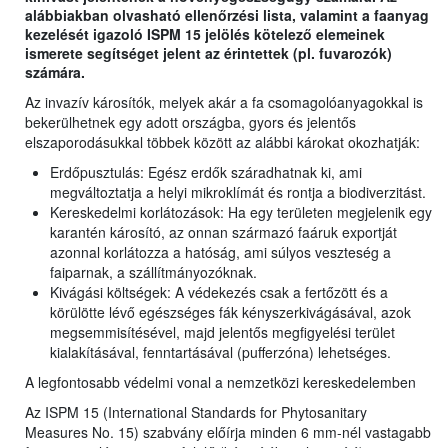
alábbiakban olvasható ellenőrzési lista, valamint a faanyag
kezelését igazoló ISPM 15 jelölés kötelező elemeinek
ismerete segítséget jelent az érintettek (pl. fuvarozók)
számára.
Az invazív károsítók, melyek akár a fa csomagolóanyagokkal is
bekerülhetnek egy adott országba, gyors és jelentős
elszaporodásukkal többek között az alábbi károkat okozhatják:
Erdőpusztulás: Egész erdők száradhatnak ki, ami
megváltoztatja a helyi mikroklímát és rontja a biodiverzitást.
Kereskedelmi korlátozások: Ha egy területen megjelenik egy
karantén károsító, az onnan származó faáruk exportját
azonnal korlátozza a hatóság, ami súlyos veszteség a
faiparnak, a szállítmányozóknak.
Kivágási költségek: A védekezés csak a fertőzött és a
körülötte lévő egészséges fák kényszerkivágásával, azok
megsemmisítésével, majd jelentős megfigyelési terület
kialakításával, fenntartásával (pufferzóna) lehetséges.
A legfontosabb védelmi vonal a nemzetközi kereskedelemben
Az ISPM 15 (International Standards for Phytosanitary
Measures No. 15) szabvány előírja minden 6 mm-nél vastagabb