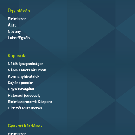
Ügyintézés
Élelmiszer
Állat
Növény
Labor/Egyéb
Kapcsolat
Nébih Igazgatóságok
Nébih Laboratóriumok
Kormányhivatalok
Sajtókapcsolat
Ügyfélszolgálat
Hatósági jogsegély
Élelmiszermentő Központ
Hírlevél feliratkozás
Gyakori kérdések
Élelmiszer