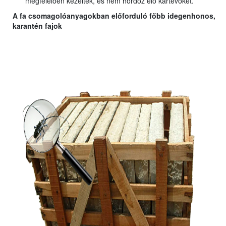
megfelelően kezelték, és nem hordoz élő kártevőket.
A fa csomagolóanyagokban előforduló főbb idegenhonos,
karantén fajok