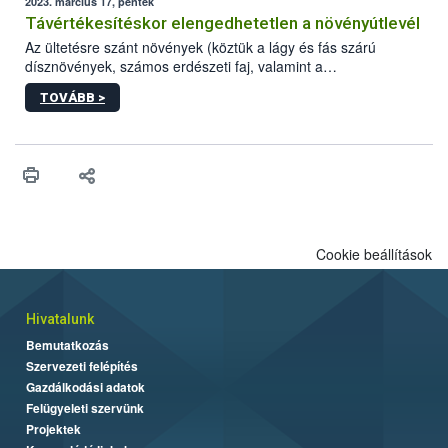
2023. március 17, péntek
Távértékesítéskor elengedhetetlen a növényútlevél
Az ültetésre szánt növények (köztük a lágy és fás szárú
dísznövények, számos erdészeti faj, valamint a
zöldségpalánták) távértékesítése esetén kötelező a
TOVÁBB >
növényútlevél.
Cookie beállítások
Hivatalunk
Bemutatkozás
Szervezeti felépítés
Gazdálkodási adatok
Felügyeleti szervünk
Projektek