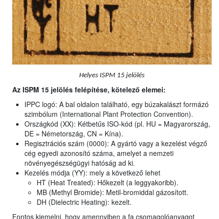
Helyes ISPM 15 jelölés
Az ISPM 15 jelölés felépítése, kötelező elemei:
IPPC logó: A bal oldalon található, egy búzakalászt formázó
szimbólum (International Plant Protection Convention).
Országkód (XX): Kétbetűs ISO-kód (pl. HU = Magyarország,
DE = Németország, CN = Kína).
Regisztrációs szám (0000): A gyártó vagy a kezelést végző
cég egyedi azonosító száma, amelyet a nemzeti
növényegészségügyi hatóság ad ki.
Kezelés módja (YY): mely a következő lehet
HT (Heat Treated): Hőkezelt (a leggyakoribb).
MB (Methyl Bromide): Metil-bromiddal gázosított.
DH (Dielectric Heating): kezelt.
Fontos kiemelni, hogy amennyiben a fa csomagolóanyagot