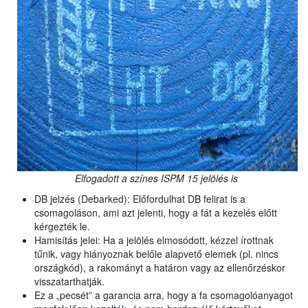
Elfogadott a színes ISPM 15 jelölés is
DB jelzés (Debarked): Előfordulhat DB felirat is a
csomagoláson, ami azt jelenti, hogy a fát a kezelés előtt
kérgezték le.
Hamisítás jelei: Ha a jelölés elmosódott, kézzel írottnak
tűnik, vagy hiányoznak belőle alapvető elemek (pl. nincs
országkód), a rakományt a határon vagy az ellenőrzéskor
visszatarthatják.
Ez a „pecsét” a garancia arra, hogy a fa csomagolóanyagot