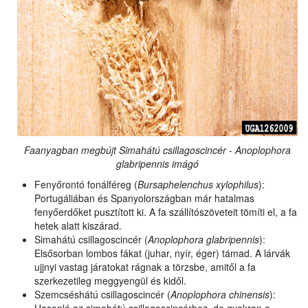
Faanyagban megbújt Simahátú csillagoscincér - Anoplophora
glabripennis imágó
Fenyőrontó fonálféreg (
Bursaphelenchus xylophilus
):
Portugáliában és Spanyolországban már hatalmas
fenyőerdőket pusztított ki. A fa szállítószöveteit tömíti el, a fa
hetek alatt kiszárad.
Simahátú csillagoscincér (
Anoplophora glabripennis
):
Elsősorban lombos fákat (juhar, nyír, éger) támad. A lárvák
ujjnyi vastag járatokat rágnak a törzsbe, amitől a fa
szerkezetileg meggyengül és kidől.
Szemcséshátú csillagoscincér (
Anoplophora chinensis
):