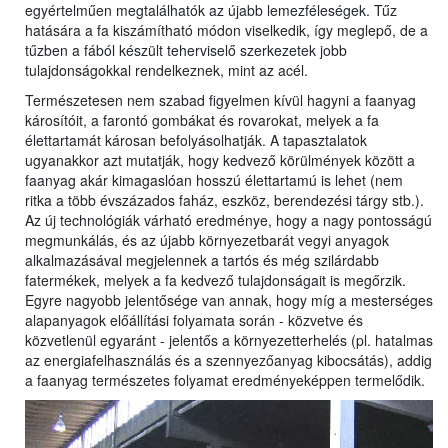
egyértelműen megtalálhatók az újabb lemezféleségek. Tűz
hatására a fa kiszámítható módon viselkedik, így meglepő, de a
tűzben a fából készült teherviselő szerkezetek jobb
tulajdonságokkal rendelkeznek, mint az acél.
Természetesen nem szabad figyelmen kívül hagyni a faanyag
károsítóit, a farontó gombákat és rovarokat, melyek a fa
élettartamát károsan befolyásolhatják. A tapasztalatok
ugyanakkor azt mutatják, hogy kedvező körülmények között a
faanyag akár kimagaslóan hosszú élettartamú is lehet (nem
ritka a több évszázados faház, eszköz, berendezési tárgy stb.).
Az új technológiák várható eredménye, hogy a nagy pontosságú
megmunkálás, és az újabb környezetbarát vegyi anyagok
alkalmazásával megjelennek a tartós és még szilárdabb
fatermékek, melyek a fa kedvező tulajdonságait is megőrzik.
Egyre nagyobb jelentősége van annak, hogy míg a mesterséges
alapanyagok előállítási folyamata során - közvetve és
közvetlenül egyaránt - jelentős a környezetterhelés (pl. hatalmas
az energiafelhasználás és a szennyezőanyag kibocsátás), addig
a faanyag természetes folyamat eredményeképpen termelődik.