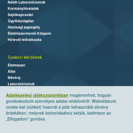
Nébih Laboratóriumok
Kormányhivatalok
Sajtókapcsolat
Ügyfélszolgálat
Hatósági jogsegély
Élelmiszermentő Központ
Hírlevél feliratkozás
Gyakori kérdések
Élelmiszer
Állat
Növény
Laboratóriumok
Labor/Egyéb
Adatkezelési tájékoztatónkban
megismerheti, hogyan
gondoskodunk személyes adatai védelméről. Weboldalunk
cookie-kat (sütiket) használ a jobb felhasználói élmény
érdekében, melynek biztosításához kérjük, kattintson az
„Elfogadom” gombra.