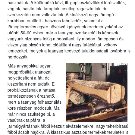
használtuk. A különböző kézi, ill. gépi eszközökkel fűrészelték,
vágták, hasították, faragták, esetleg ragasztották, de
szerkezetén nem változtattak. A kínálkozó nagy tömegű -
korábban említett - hasznos fahulladék, valamint a
tömegtermelés egyre növekvő igényének eredményeként az
utóbbi 50-60 évben már a faanyag szerkezetét is képesek
vagyunk bizonyos fokig módosítani. Ily módon tömegesen és
viszonylag olcsón lehet előállítani nagy fatáblákat, vékony
lemezeket, melyek a faanyag kedvező tulajdonságait továbbra is
hordozzák.
Más anyagokkal ugyan,
megpróbálták utánozni,
helyettesíteni a fát, de
kiszorítani nem tudták. E
próbálkozásnak a hatása
természetesen érezhető,
mert a faanyag felhasználási
köre részben módosult. Ma
már nincs szüksége pl. a
vasútnak talpfára, a
járműgyártásnak fából készült alvázelemekre, nagy teherbírású
fából ácsolt hajókra. A klasszikus asztalos termékek területén is