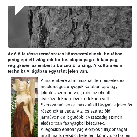
Az élő fa része természetes környezetünknek, holtában
pedig épített világunk fontos alapanyaga. A faanyag
végigkíséri az embert a bölcsőtől a sírig. A kultúra és a
technika világában egyaránt jelen van.
A ma embere által használt természetes és
mesterséges anyagok korában épp úgy
jelentős szerepe van, mint az elmúlt
évszázadokban, évezredekben volt.
Szerszámainknak, használati tárgyaink jelentős
részének anyaga. Vízi és szárazföldi
járműveink a legutóbbi évszázadig szintén
elsősorban faanyagból készültek.
A legősibb építőanyag előnyös tulajdonságai
miatt ma is nélkülözhetetlen: könnyű, jó hő- és