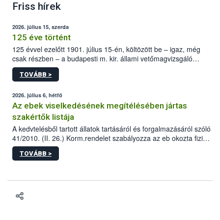
Friss hírek
2026. július 15, szerda
125 éve történt
125 évvel ezelőtt 1901. július 15-én, költözött be – igaz, még
csak részben – a budapesti m. kir. állami vetőmagvizsgáló
állomás a Kis Rókus utca 15. szám alatti, Czigler Győző által
TOVÁBB >
tervezett új épületébe.
2026. július 6, hétfő
Az ebek viselkedésének megítélésében jártas
szakértők listája
A kedvtelésből tartott állatok tartásáról és forgalmazásáról szóló
41/2010. (II. 26.) Korm.rendelet szabályozza az eb okozta fizikai
sérülés, illetve ennek veszélye keletkezésekor felmerülő
TOVÁBB >
hatósági feladatokat, valamint a veszélyes eb tartását és annak
engedélyezését. Ezen eljárások során szükség esetén be kell
vonni az ebek viselkedésének megítélésében jártas szakértőt.