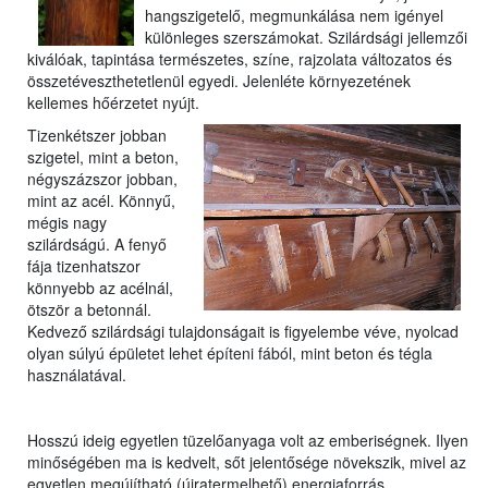
hangszigetelő, megmunkálása nem igényel
különleges szerszámokat. Szilárdsági jellemzői
kiválóak, tapintása természetes, színe, rajzolata változatos és
összetéveszthetetlenül egyedi. Jelenléte környezetének
kellemes hőérzetet nyújt.
Tizenkétszer jobban
szigetel, mint a beton,
négyszázszor jobban,
mint az acél. Könnyű,
mégis nagy
szilárdságú. A fenyő
fája tizenhatszor
könnyebb az acélnál,
ötször a betonnál.
Kedvező szilárdsági tulajdonságait is figyelembe véve, nyolcad
olyan súlyú épületet lehet építeni fából, mint beton és tégla
használatával.
Hosszú ideig egyetlen tüzelőanyaga volt az emberiségnek. Ilyen
minőségében ma is kedvelt, sőt jelentősége növekszik, mivel az
egyetlen megújítható (újratermelhető) energiaforrás.