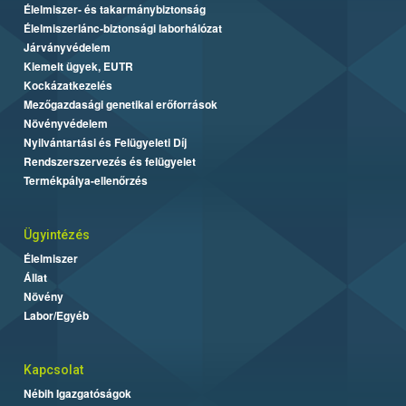
Élelmiszer- és takarmánybiztonság
Élelmiszerlánc-biztonsági laborhálózat
Járványvédelem
Kiemelt ügyek, EUTR
Kockázatkezelés
Mezőgazdasági genetikai erőforrások
Növényvédelem
Nyilvántartási és Felügyeleti Díj
Rendszerszervezés és felügyelet
Termékpálya-ellenőrzés
Ügyintézés
Élelmiszer
Állat
Növény
Labor/Egyéb
Kapcsolat
Nébih Igazgatóságok