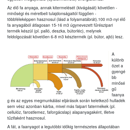
Az élő fa anyaga, annak kitermelését (kivágását) követően -
minőségi és méretbeli tulajdonságaitól függően -
többféleképpen hasznosul (lásd a folyamatábrát).100 m3-nyi élő
fa anyagából átlagosan 15-16 m3 úgynevezett fűrészipari
termék készül (pl. palló, deszka, bútorléc), melynek
feldolgozását követően 6-8 m3 késztermék (pl. bútor, ajtó) lesz.
A
különb
özet a
gyengé
bb
minősé
gű
faanya
g és az egyes megmunkálási eljárások során keletkező hulladék
sem vész azonban kárba, mivel más faipari fatermékek (pl.
cellulóz, farostlemez, faforgácslap) alapanyagaként, illetve
tűzifaként hasznosul.
A fát, a faanyagot a legutóbbi időkig természetes állapotában