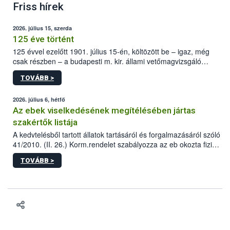
Friss hírek
2026. július 15, szerda
125 éve történt
125 évvel ezelőtt 1901. július 15-én, költözött be – igaz, még
csak részben – a budapesti m. kir. állami vetőmagvizsgáló
állomás a Kis Rókus utca 15. szám alatti, Czigler Győző által
TOVÁBB >
tervezett új épületébe.
2026. július 6, hétfő
Az ebek viselkedésének megítélésében jártas
szakértők listája
A kedvtelésből tartott állatok tartásáról és forgalmazásáról szóló
41/2010. (II. 26.) Korm.rendelet szabályozza az eb okozta fizikai
sérülés, illetve ennek veszélye keletkezésekor felmerülő
TOVÁBB >
hatósági feladatokat, valamint a veszélyes eb tartását és annak
engedélyezését. Ezen eljárások során szükség esetén be kell
vonni az ebek viselkedésének megítélésében jártas szakértőt.