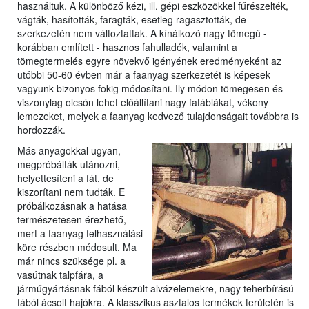
használtuk. A különböző kézi, ill. gépi eszközökkel fűrészelték,
vágták, hasították, faragták, esetleg ragasztották, de
szerkezetén nem változtattak. A kínálkozó nagy tömegű -
korábban említett - hasznos fahulladék, valamint a
tömegtermelés egyre növekvő igényének eredményeként az
utóbbi 50-60 évben már a faanyag szerkezetét is képesek
vagyunk bizonyos fokig módosítani. Ily módon tömegesen és
viszonylag olcsón lehet előállítani nagy fatáblákat, vékony
lemezeket, melyek a faanyag kedvező tulajdonságait továbbra is
hordozzák.
Más anyagokkal ugyan,
megpróbálták utánozni,
helyettesíteni a fát, de
kiszorítani nem tudták. E
próbálkozásnak a hatása
természetesen érezhető,
mert a faanyag felhasználási
köre részben módosult. Ma
már nincs szüksége pl. a
vasútnak talpfára, a
járműgyártásnak fából készült alvázelemekre, nagy teherbírású
fából ácsolt hajókra. A klasszikus asztalos termékek területén is