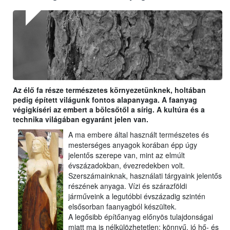
Az élő fa része természetes környezetünknek, holtában
pedig épített világunk fontos alapanyaga. A faanyag
végigkíséri az embert a bölcsőtől a sírig. A kultúra és a
technika világában egyaránt jelen van.
A ma embere által használt természetes és
mesterséges anyagok korában épp úgy
jelentős szerepe van, mint az elmúlt
évszázadokban, évezredekben volt.
Szerszámainknak, használati tárgyaink jelentős
részének anyaga. Vízi és szárazföldi
járműveink a legutóbbi évszázadig szintén
elsősorban faanyagból készültek.
A legősibb építőanyag előnyös tulajdonságai
miatt ma is nélkülözhetetlen: könnyű, jó hő- és