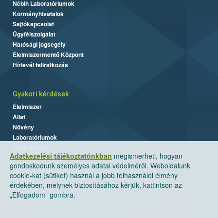
Nébih Laboratóriumok
Kormányhivatalok
Sajtókapcsolat
Ügyfélszolgálat
Hatósági jogsegély
Élelmiszermentő Központ
Hírlevél feliratkozás
Gyakori kérdések
Élelmiszer
Állat
Növény
Laboratóriumok
Labor/Egyéb
Adatkezelési tájékoztatónkban
megismerheti, hogyan
gondoskodunk személyes adatai védelméről. Weboldalunk
cookie-kat (sütiket) használ a jobb felhasználói élmény
érdekében, melynek biztosításához kérjük, kattintson az
„Elfogadom” gombra.