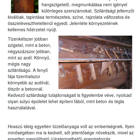
hangszigetelő, megmunkálása nem igényel
különleges szerszámokat. Szilárdsági jellemzői
kiválóak, tapintása természetes, színe, rajzolata változatos és
összetéveszthetetlenül egyedi. Jelenléte környezetének
kellemes hőérzetet nyújt.
Tizenkétszer jobban
szigetel, mint a beton,
négyszázszor jobban,
mint az acél. Könnyű,
mégis nagy
szilárdságú. A fenyő
fája tizenhatszor
könnyebb az acélnál,
ötször a betonnál.
Kedvező szilárdsági tulajdonságait is figyelembe véve, nyolcad
olyan súlyú épületet lehet építeni fából, mint beton és tégla
használatával.
Hosszú ideig egyetlen tüzelőanyaga volt az emberiségnek. Ilyen
minőségében ma is kedvelt, sőt jelentősége növekszik, mivel az
egyetlen megújítható (újratermelhető) energiaforrás.