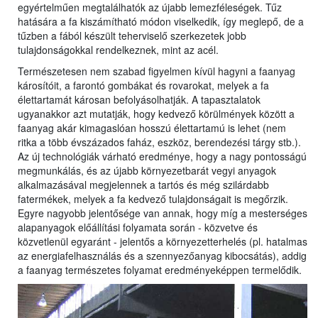
egyértelműen megtalálhatók az újabb lemezféleségek. Tűz
hatására a fa kiszámítható módon viselkedik, így meglepő, de a
tűzben a fából készült teherviselő szerkezetek jobb
tulajdonságokkal rendelkeznek, mint az acél.
Természetesen nem szabad figyelmen kívül hagyni a faanyag
károsítóit, a farontó gombákat és rovarokat, melyek a fa
élettartamát károsan befolyásolhatják. A tapasztalatok
ugyanakkor azt mutatják, hogy kedvező körülmények között a
faanyag akár kimagaslóan hosszú élettartamú is lehet (nem
ritka a több évszázados faház, eszköz, berendezési tárgy stb.).
Az új technológiák várható eredménye, hogy a nagy pontosságú
megmunkálás, és az újabb környezetbarát vegyi anyagok
alkalmazásával megjelennek a tartós és még szilárdabb
fatermékek, melyek a fa kedvező tulajdonságait is megőrzik.
Egyre nagyobb jelentősége van annak, hogy míg a mesterséges
alapanyagok előállítási folyamata során - közvetve és
közvetlenül egyaránt - jelentős a környezetterhelés (pl. hatalmas
az energiafelhasználás és a szennyezőanyag kibocsátás), addig
a faanyag természetes folyamat eredményeképpen termelődik.