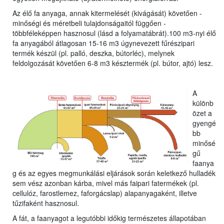
Az élő fa anyaga, annak kitermelését (kivágását) követően -
minőségi és méretbeli tulajdonságaitól függően -
többféleképpen hasznosul (lásd a folyamatábrát).100 m3-nyi élő
fa anyagából átlagosan 15-16 m3 úgynevezett fűrészipari
termék készül (pl. palló, deszka, bútorléc), melynek
feldolgozását követően 6-8 m3 késztermék (pl. bútor, ajtó) lesz.
A
különb
özet a
gyengé
bb
minősé
gű
faanya
g és az egyes megmunkálási eljárások során keletkező hulladék
sem vész azonban kárba, mivel más faipari fatermékek (pl.
cellulóz, farostlemez, faforgácslap) alapanyagaként, illetve
tűzifaként hasznosul.
A fát, a faanyagot a legutóbbi időkig természetes állapotában