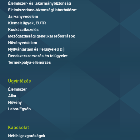
Élelmiszer- és takarmánybiztonság
Élelmiszerlánc-biztonsági laborhálózat
Járványvédelem
Kiemelt ügyek, EUTR
Kockázatkezelés
Mezőgazdasági genetikai erőforrások
Növényvédelem
Nyilvántartási és Felügyeleti Díj
Rendszerszervezés és felügyelet
Termékpálya-ellenőrzés
Ügyintézés
Élelmiszer
Állat
Növény
Labor/Egyéb
Kapcsolat
Nébih Igazgatóságok