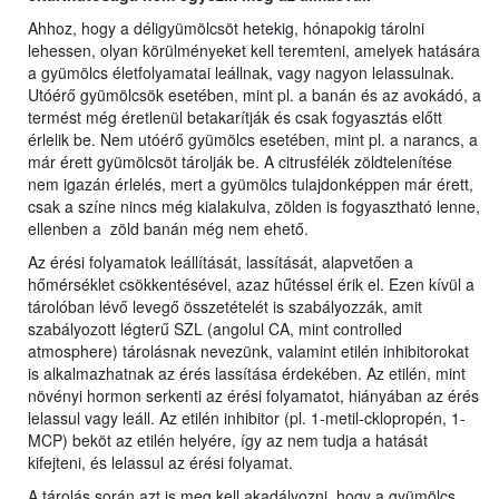
Ahhoz, hogy a déligyümölcsöt hetekig, hónapokig tárolni
lehessen, olyan körülményeket kell teremteni, amelyek hatására
a gyümölcs életfolyamatai leállnak, vagy nagyon lelassulnak.
Utóérő gyümölcsök esetében, mint pl. a banán és az avokádó, a
termést még éretlenül betakarítják és csak fogyasztás előtt
érlelik be. Nem utóérő gyümölcs esetében, mint pl. a narancs, a
már érett gyümölcsöt tárolják be. A citrusfélék zöldtelenítése
nem igazán érlelés, mert a gyümölcs tulajdonképpen már érett,
csak a színe nincs még kialakulva, zölden is fogyasztható lenne,
ellenben a zöld banán még nem ehető.
Az érési folyamatok leállítását, lassítását, alapvetően a
hőmérséklet csökkentésével, azaz hűtéssel érik el. Ezen kívül a
tárolóban lévő levegő összetételét is szabályozzák, amit
szabályozott légterű SZL (angolul CA, mint controlled
atmosphere) tárolásnak nevezünk, valamint etilén inhibitorokat
is alkalmazhatnak az érés lassítása érdekében. Az etilén, mint
növényi hormon serkenti az érési folyamatot, hiányában az érés
lelassul vagy leáll. Az etilén inhibitor (pl. 1-metil-cklopropén, 1-
MCP) beköt az etilén helyére, így az nem tudja a hatását
kifejteni, és lelassul az érési folyamat.
A tárolás során azt is meg kell akadályozni, hogy a gyümölcs