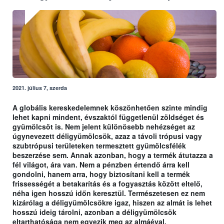
2021. július 7, szerda
A globális kereskedelemnek köszönhetően szinte mindig
lehet kapni mindent, évszaktól függetlenül zöldséget és
gyümölcsöt is. Nem jelent különösebb nehézséget az
úgynevezett déligyümölcsök, azaz a távoli trópusi vagy
szubtrópusi területeken termesztett gyümölcsfélék
beszerzése sem. Annak azonban, hogy a termék átutazza a
fél világot, ára van. Nem a pénzben értendő árra kell
gondolni, hanem arra, hogy biztosítani kell a termék
frissességét a betakarítás és a fogyasztás között eltelő,
néha igen hosszú időn keresztül. Természetesen ez nem
kizárólag a déligyümölcsökre igaz, hiszen az almát is lehet
hosszú ideig tárolni, azonban a déligyümölcsök
eltarthatósága nem egyezik meg az almáéval.