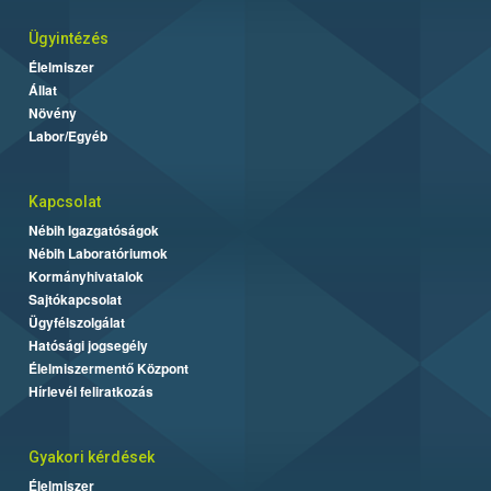
Ügyintézés
Élelmiszer
Állat
Növény
Labor/Egyéb
Kapcsolat
Nébih Igazgatóságok
Nébih Laboratóriumok
Kormányhivatalok
Sajtókapcsolat
Ügyfélszolgálat
Hatósági jogsegély
Élelmiszermentő Központ
Hírlevél feliratkozás
Gyakori kérdések
Élelmiszer