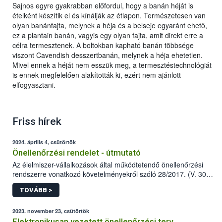
Sajnos egyre gyakrabban előfordul, hogy a banán héját is
ételként készítik el és kínálják az étlapon. Természetesen van
olyan banánfajta, melynek a héja és a belseje egyaránt ehető,
ez a plantain banán, vagyis egy olyan fajta, amit direkt erre a
célra termesztenek. A boltokban kapható banán többsége
viszont Cavendish desszertbanán, melynek a héja ehetetlen.
Mivel ennek a héját nem esszük meg, a termesztéstechnológiát
is ennek megfelelően alakították ki, ezért nem ajánlott
elfogyasztani.
Friss hírek
2024. április 4, csütörtök
Önellenőrzési rendelet - útmutató
Az élelmiszer-vállalkozások által működtetendő önellenőrzési
rendszerre vonatkozó követelményekről szóló 28/2017. (V. 30.)
FM rendelet (a továbbiakban: rendelet) 2023 novemberi
TOVÁBB >
módosítása komoly változást jelent a közép- és
nagyvállalkozások önellenőrzési tevékenységében.
2023. november 23, csütörtök
Elektronikusan vezetett önellenőrzési terv