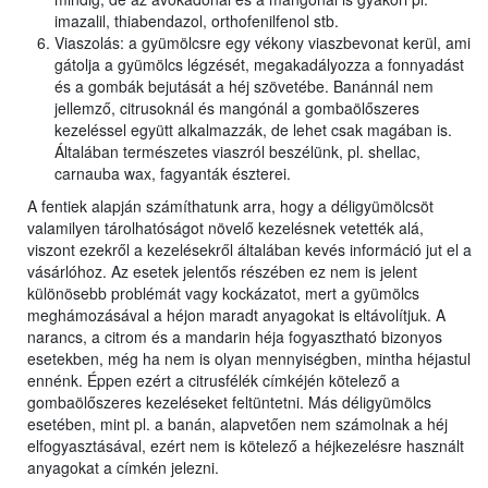
imazalil, thiabendazol, orthofenilfenol stb.
Viaszolás: a gyümölcsre egy vékony viaszbevonat kerül, ami
gátolja a gyümölcs légzését, megakadályozza a fonnyadást
és a gombák bejutását a héj szövetébe. Banánnál nem
jellemző, citrusoknál és mangónál a gombaölőszeres
kezeléssel együtt alkalmazzák, de lehet csak magában is.
Általában természetes viaszról beszélünk, pl. shellac,
carnauba wax, fagyanták észterei.
A fentiek alapján számíthatunk arra, hogy a déligyümölcsöt
valamilyen tárolhatóságot növelő kezelésnek vetették alá,
viszont ezekről a kezelésekről általában kevés információ jut el a
vásárlóhoz. Az esetek jelentős részében ez nem is jelent
különösebb problémát vagy kockázatot, mert a gyümölcs
meghámozásával a héjon maradt anyagokat is eltávolítjuk. A
narancs, a citrom és a mandarin héja fogyasztható bizonyos
esetekben, még ha nem is olyan mennyiségben, mintha héjastul
ennénk. Éppen ezért a citrusfélék címkéjén kötelező a
gombaölőszeres kezeléseket feltüntetni. Más déligyümölcs
esetében, mint pl. a banán, alapvetően nem számolnak a héj
elfogyasztásával, ezért nem is kötelező a héjkezelésre használt
anyagokat a címkén jelezni.