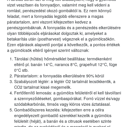
vizet veszítsen és fonnyadjon, valamint meg kell védeni a
romlást, penészedést okozó gombáktól is. Ez nem könnyű
feladat, mert a fonnyadás legjobb ellenszere a magas
páratartalom, ami viszont kifejezetten kedvez a
penészgombáknak. A fonnyadás és a penészedés elkerülésére
olyan többlépcsős eljárásokat dolgoztak ki, amelyeket a
betakarítás után (postharvest) végeznek el a gyümölcsökön.
Ezen eljárások alapvető pontjai a következők, a pontos értékek
a gyümölcsök eltérő igényei szerint változnak:
Tárolási (hűtési) hőmérséklet beállítása: termékenként
eltérő pl. banán 14°C, narancs 8°C, grapefruit 12°C, füge
0°C stb.
Páratartalom: a fonnyadás elkerülésére 90% körül
Szabályozott légtér: a légtér O2 tartalmát lecsökkentik, a
CO2 tartalmat kissé megemelik.
Fertőtlenítő lemosás: a gyümölcs felületéről el kell távolítani
a szennyeződéseket, gombaspórákat. Forró vízzel és/vagy
szódabikarbónás, timsós vagy klóros vizes áztatással.
Gombaölőszeres kezelés: kifejezetten erre a célra
engedélyezett gombaölő szerekkel kezelik a gyümölcs
felületét (héját), a banán és a citrusok esetében szinte
mindig, de az avokádónál és a mangónál is gyakori pl.