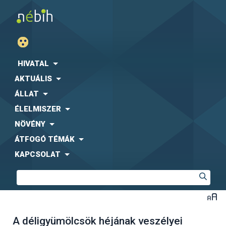
HIVATAL
AKTUÁLIS
ÁLLAT
ÉLELMISZER
NÖVÉNY
ÁTFOGÓ TÉMÁK
KAPCSOLAT
A déligyümölcsök héjának veszélyei