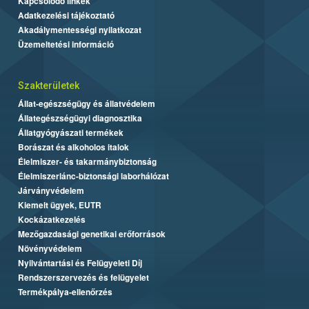
Kapcsolódó linkek
Adatkezelési tájékoztató
Akadálymentességi nyilatkozat
Üzemeltetési információ
Szakterületek
Állat-egészségügy és állatvédelem
Állategészségügyi diagnosztika
Állatgyógyászati termékek
Borászat és alkoholos italok
Élelmiszer- és takarmánybiztonság
Élelmiszerlánc-biztonsági laborhálózat
Járványvédelem
Kiemelt ügyek, EUTR
Kockázatkezelés
Mezőgazdasági genetikai erőforrások
Növényvédelem
Nyilvántartási és Felügyeleti Díj
Rendszerszervezés és felügyelet
Termékpálya-ellenőrzés