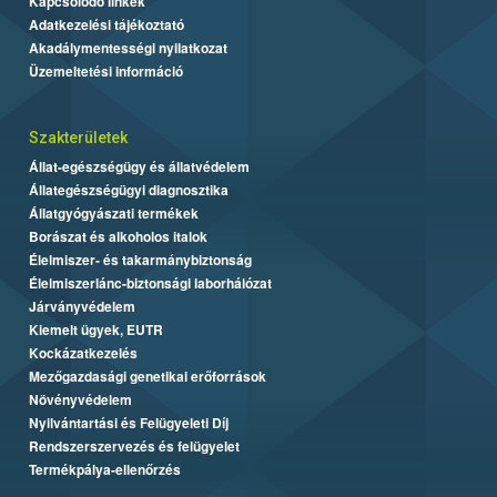
Kapcsolódó linkek
Adatkezelési tájékoztató
Akadálymentességi nyilatkozat
Üzemeltetési információ
Szakterületek
Állat-egészségügy és állatvédelem
Állategészségügyi diagnosztika
Állatgyógyászati termékek
Borászat és alkoholos italok
Élelmiszer- és takarmánybiztonság
Élelmiszerlánc-biztonsági laborhálózat
Járványvédelem
Kiemelt ügyek, EUTR
Kockázatkezelés
Mezőgazdasági genetikai erőforrások
Növényvédelem
Nyilvántartási és Felügyeleti Díj
Rendszerszervezés és felügyelet
Termékpálya-ellenőrzés