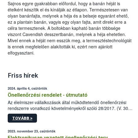
Sajnos egyre gyakrabban előfordul, hogy a banán héját is
ételként készítik el és kínálják az étlapon. Természetesen van
olyan banánfajta, melynek a héja és a belseje egyaránt ehető,
ez a plantain banán, vagyis egy olyan fajta, amit direkt erre a
célra termesztenek. A boltokban kapható banán többsége
viszont Cavendish desszertbanán, melynek a héja ehetetlen.
Mivel ennek a héját nem esszük meg, a termesztéstechnológiát
is ennek megfelelően alakították ki, ezért nem ajánlott
elfogyasztani.
Friss hírek
2024. április 4, csütörtök
Önellenőrzési rendelet - útmutató
Az élelmiszer-vállalkozások által működtetendő önellenőrzési
rendszerre vonatkozó követelményekről szóló 28/2017. (V. 30.)
FM rendelet (a továbbiakban: rendelet) 2023 novemberi
TOVÁBB >
módosítása komoly változást jelent a közép- és
nagyvállalkozások önellenőrzési tevékenységében.
2023. november 23, csütörtök
Elektronikusan vezetett önellenőrzési terv