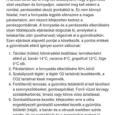
vizet veszítsen és fonnyadjon, valamint meg kell védeni a
romlást, penészedést okozó gombáktól is. Ez nem könnyű
feladat, mert a fonnyadás legjobb ellenszere a magas
páratartalom, ami viszont kifejezetten kedvez a
penészgombáknak. A fonnyadás és a penészedés elkerülésére
olyan többlépcsős eljárásokat dolgoztak ki, amelyeket a
betakarítás után (postharvest) végeznek el a gyümölcsökön.
Ezen eljárások alapvető pontjai a következők, a pontos értékek
a gyümölcsök eltérő igényei szerint változnak:
Tárolási (hűtési) hőmérséklet beállítása: termékenként
eltérő pl. banán 14°C, narancs 8°C, grapefruit 12°C, füge
0°C stb.
Páratartalom: a fonnyadás elkerülésére 90% körül
Szabályozott légtér: a légtér O2 tartalmát lecsökkentik, a
CO2 tartalmat kissé megemelik.
Fertőtlenítő lemosás: a gyümölcs felületéről el kell távolítani
a szennyeződéseket, gombaspórákat. Forró vízzel és/vagy
szódabikarbónás, timsós vagy klóros vizes áztatással.
Gombaölőszeres kezelés: kifejezetten erre a célra
engedélyezett gombaölő szerekkel kezelik a gyümölcs
felületét (héját), a banán és a citrusok esetében szinte
mindig, de az avokádónál és a mangónál is gyakori pl.