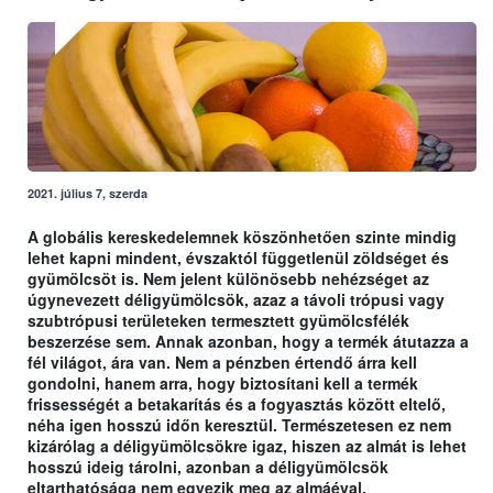
2021. július 7, szerda
A globális kereskedelemnek köszönhetően szinte mindig
lehet kapni mindent, évszaktól függetlenül zöldséget és
gyümölcsöt is. Nem jelent különösebb nehézséget az
úgynevezett déligyümölcsök, azaz a távoli trópusi vagy
szubtrópusi területeken termesztett gyümölcsfélék
beszerzése sem. Annak azonban, hogy a termék átutazza a
fél világot, ára van. Nem a pénzben értendő árra kell
gondolni, hanem arra, hogy biztosítani kell a termék
frissességét a betakarítás és a fogyasztás között eltelő,
néha igen hosszú időn keresztül. Természetesen ez nem
kizárólag a déligyümölcsökre igaz, hiszen az almát is lehet
hosszú ideig tárolni, azonban a déligyümölcsök
eltarthatósága nem egyezik meg az almáéval.