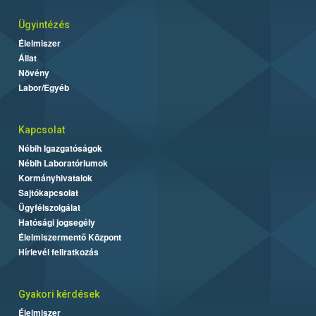
Ügyintézés
Élelmiszer
Állat
Növény
Labor/Egyéb
Kapcsolat
Nébih Igazgatóságok
Nébih Laboratóriumok
Kormányhivatalok
Sajtókapcsolat
Ügyfélszolgálat
Hatósági jogsegély
Élelmiszermentő Központ
Hírlevél feliratkozás
Gyakori kérdések
Élelmiszer