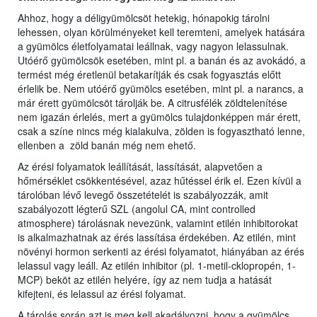
Ahhoz, hogy a déligyümölcsöt hetekig, hónapokig tárolni
lehessen, olyan körülményeket kell teremteni, amelyek hatására
a gyümölcs életfolyamatai leállnak, vagy nagyon lelassulnak.
Utóérő gyümölcsök esetében, mint pl. a banán és az avokádó, a
termést még éretlenül betakarítják és csak fogyasztás előtt
érlelik be. Nem utóérő gyümölcs esetében, mint pl. a narancs, a
már érett gyümölcsöt tárolják be. A citrusfélék zöldtelenítése
nem igazán érlelés, mert a gyümölcs tulajdonképpen már érett,
csak a színe nincs még kialakulva, zölden is fogyasztható lenne,
ellenben a zöld banán még nem ehető.
Az érési folyamatok leállítását, lassítását, alapvetően a
hőmérséklet csökkentésével, azaz hűtéssel érik el. Ezen kívül a
tárolóban lévő levegő összetételét is szabályozzák, amit
szabályozott légterű SZL (angolul CA, mint controlled
atmosphere) tárolásnak nevezünk, valamint etilén inhibitorokat
is alkalmazhatnak az érés lassítása érdekében. Az etilén, mint
növényi hormon serkenti az érési folyamatot, hiányában az érés
lelassul vagy leáll. Az etilén inhibitor (pl. 1-metil-cklopropén, 1-
MCP) beköt az etilén helyére, így az nem tudja a hatását
kifejteni, és lelassul az érési folyamat.
A tárolás során azt is meg kell akadályozni, hogy a gyümölcs