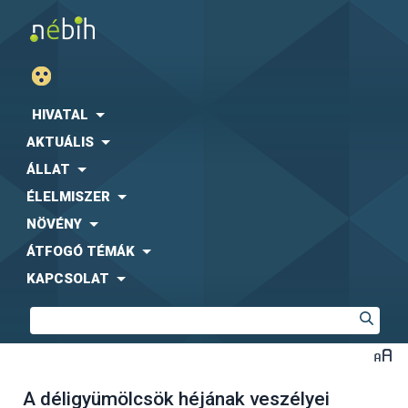
HIVATAL
AKTUÁLIS
ÁLLAT
ÉLELMISZER
NÖVÉNY
ÁTFOGÓ TÉMÁK
KAPCSOLAT
A déligyümölcsök héjának veszélyei