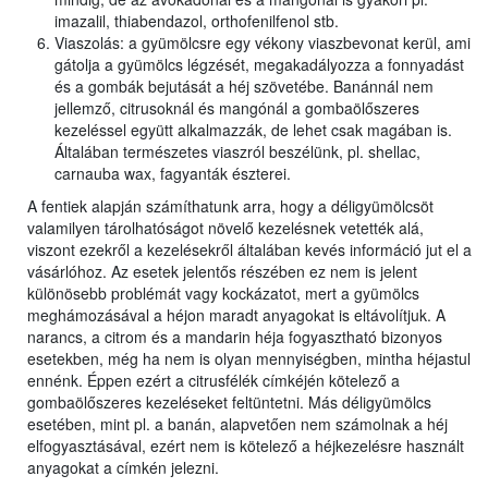
imazalil, thiabendazol, orthofenilfenol stb.
Viaszolás: a gyümölcsre egy vékony viaszbevonat kerül, ami
gátolja a gyümölcs légzését, megakadályozza a fonnyadást
és a gombák bejutását a héj szövetébe. Banánnál nem
jellemző, citrusoknál és mangónál a gombaölőszeres
kezeléssel együtt alkalmazzák, de lehet csak magában is.
Általában természetes viaszról beszélünk, pl. shellac,
carnauba wax, fagyanták észterei.
A fentiek alapján számíthatunk arra, hogy a déligyümölcsöt
valamilyen tárolhatóságot növelő kezelésnek vetették alá,
viszont ezekről a kezelésekről általában kevés információ jut el a
vásárlóhoz. Az esetek jelentős részében ez nem is jelent
különösebb problémát vagy kockázatot, mert a gyümölcs
meghámozásával a héjon maradt anyagokat is eltávolítjuk. A
narancs, a citrom és a mandarin héja fogyasztható bizonyos
esetekben, még ha nem is olyan mennyiségben, mintha héjastul
ennénk. Éppen ezért a citrusfélék címkéjén kötelező a
gombaölőszeres kezeléseket feltüntetni. Más déligyümölcs
esetében, mint pl. a banán, alapvetően nem számolnak a héj
elfogyasztásával, ezért nem is kötelező a héjkezelésre használt
anyagokat a címkén jelezni.