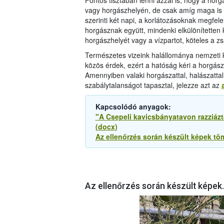
Fontos tisztában lenni azzal is, hogy a horg
vagy horgászhelyén, de csak amíg maga is a h
szerinti két napi, a korlátozásoknak megfe
horgásznak együtt, mindenki elkülönítetten k
horgászhelyét vagy a vízpartot, köteles a 
Természetes vizeink halállománya nemzeti 
közös érdek, ezért a hatóság kéri a horgász
Amennyiben valaki horgászattal, halászatt
szabálytalanságot tapasztal, jelezze azt az
Kapcsolódó anyagok:
"A Csepeli kavicsbányatavon razziázt
(docx)
Az ellenőrzés során készült képek töm
Az ellenőrzés során készült képek.