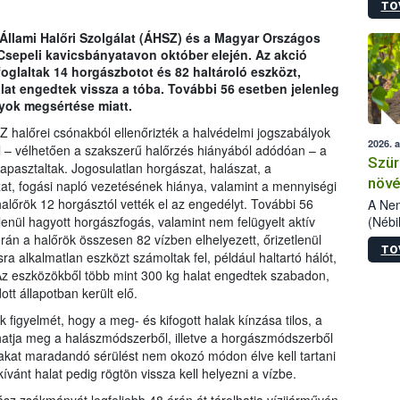
TO
kőris
jelen
 Állami Halőri Szolgálat (ÁHSZ) és a Magyar Országos
talál
sepeli kavicsbányatavon október elején. Az akció
azono
oglaltak 14 horgászbotot és 82 haltároló eszközt,
folyta
at engedtek vissza a tóba. További 56 esetben jelenleg
intéz
lyok megsértése miatt.
össze
érdek
halőrei csónakból ellenőrizték a halvédelmi jogszabályok
2026. 
l – vélhetően a szakszerű halőrzés hiányából adódóan – a
Szür
apasztaltak. Jogosulatlan horgászat, halászat, a
növé
at, fogási napló vezetésének hiánya, valamint a mennyiségi
szől
alőrök 12 horgásztól vették el az engedélyt. További 56
A Nem
(Nébi
tlenül hagyott horgászfogás, valamint nem felügyelt aktív
Klart
rán a halőrök összesen 82 vízben elhelyezett, őrizetlenül
TO
módos
ra alkalmatlan eszközt számoltak fel, például haltartó hálót,
egész
Az eszközökből több mint 300 kg halat engedtek szabadon,
felha
tt állapotban került elő.
célja
igyelmét, hogy a meg- és kifogott halak kínzása tilos, a
lehet
hatja meg a halászmódszerből, illetve a horgászmódszerből
Az Or
akat maradandó sérülést nem okozó módon élve kell tartani
felha
kívánt halat pedig rögtön vissza kell helyezni a vízbe.
terme