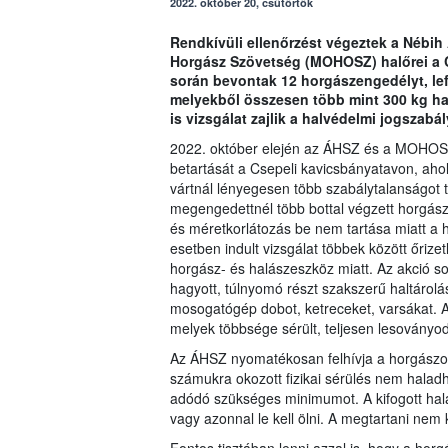
2022. október 20, csütörtök
Rendkívüli ellenőrzést végeztek a Nébih
Horgász Szövetség (MOHOSZ) halőrei a C
során bevontak 12 horgászengedélyt, lef
melyekből összesen több mint 300 kg hal
is vizsgálat zajlik a halvédelmi jogszabá
2022. október elején az ÁHSZ és a MOHOSZ 
betartását a Csepeli kavicsbányatavon, aho
vártnál lényegesen több szabálytalanságot t
megengedettnél több bottal végzett horgász
és méretkorlátozás be nem tartása miatt a h
esetben indult vizsgálat többek között őrize
horgász- és halászeszköz miatt. Az akció so
hagyott, túlnyomó részt szakszerű haltárolás
mosogatógép dobot, ketreceket, varsákat. 
melyek többsége sérült, teljesen lesoványodo
Az ÁHSZ nyomatékosan felhívja a horgászok f
számukra okozott fizikai sérülés nem halad
adódó szükséges minimumot. A kifogott hal
vagy azonnal le kell ölni. A megtartani nem 