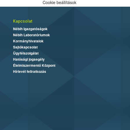
Cookie beállítások
Kapcsolat
Nébih Igazgatóságok
Nébih Laboratóriumok
Kormányhivatalok
Sajtókapcsolat
Ügyfélszolgálat
Hatósági jogsegély
Élelmiszermentő Központ
Hírlevél feliratkozás