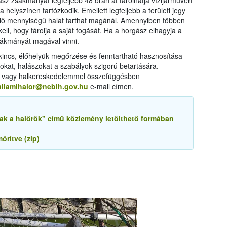
ász zsákmányát legfeljebb 48 órán át tárolhatja vízijárművén
elyszínen tartózkodik. Emellett legfeljebb a területi jegy
lelő mennyiségű halat tarthat magánál. Amennyiben többen
ell, hogy tárolja a saját fogását. Ha a horgász elhagyja a
zsákmányát magával vinni.
kincs, élőhelyük megőrzése és fenntartható hasznosítása
okat, halászokat a szabályok szigorú betartására.
al vagy halkereskedelemmel összefüggésben
allamihalor@nebih.gov.hu
e-mail címen.
ak a halőrök" című közlemény letölthető formában
örítve (zip)