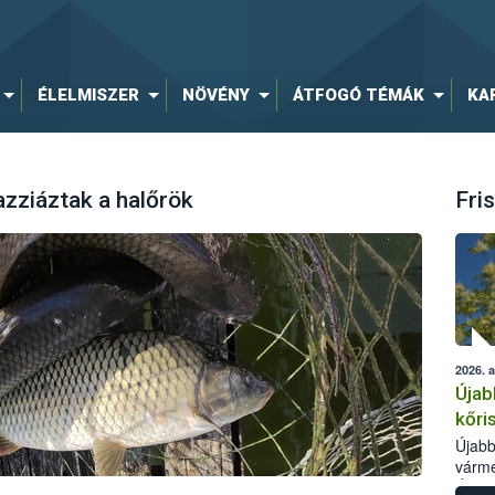
ÉLELMISZER
NÖVÉNY
ÁTFOGÓ TÉMÁK
KA
azziáztak a halőrök
Fris
2026. 
Újab
kőri
Újabb
várme
Élelm