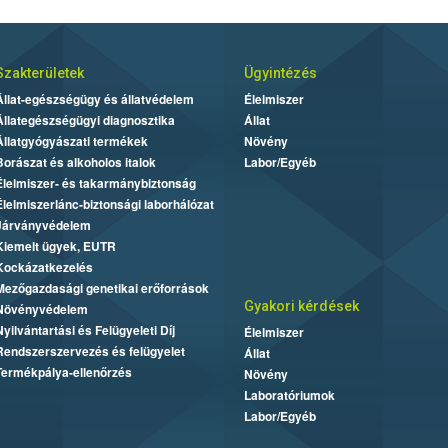
Szakterületek
Ügyintézés
Állat-egészségügy és állatvédelem
Élelmiszer
Állategészségügyi diagnosztika
Állat
Állatgyógyászati termékek
Növény
Borászat és alkoholos italok
Labor/Egyéb
Élelmiszer- és takarmánybiztonság
Élelmiszerlánc-biztonsági laborhálózat
Járványvédelem
Kiemelt ügyek, EUTR
Kockázatkezelés
Mezőgazdasági genetikai erőforrások
Gyakori kérdések
Növényvédelem
Nyilvántartási és Felügyeleti Díj
Élelmiszer
Rendszerszervezés és felügyelet
Állat
Termékpálya-ellenőrzés
Növény
Laboratóriumok
Labor/Egyéb