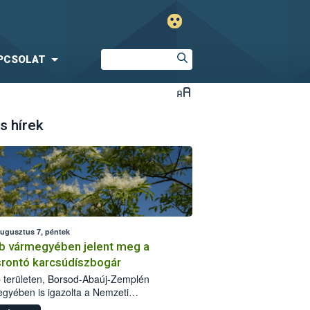
PCSOLAT
s hírek
augusztus 7, péntek
b vármegyében jelent meg a
srontó karcsúdíszbogár
 területen, Borsod-Abaúj-Zemplén
gyében is igazolta a Nemzeti
iszerlánc-biztonsági Hivatal (Nébih) a