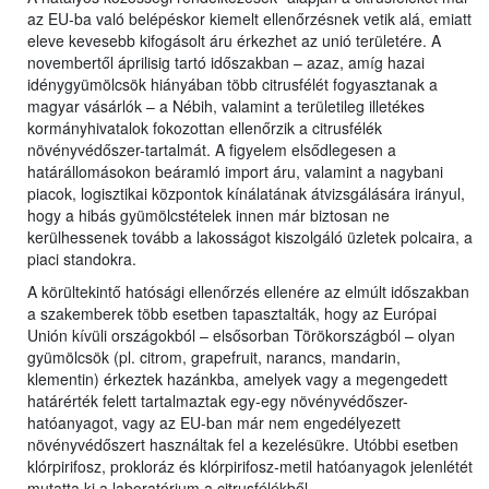
az EU-ba való belépéskor kiemelt ellenőrzésnek vetik alá, emiatt
eleve kevesebb kifogásolt áru érkezhet az unió területére. A
novembertől áprilisig tartó időszakban – azaz, amíg hazai
idénygyümölcsök hiányában több citrusfélét fogyasztanak a
magyar vásárlók – a Nébih, valamint a területileg illetékes
kormányhivatalok fokozottan ellenőrzik a citrusfélék
növényvédőszer-tartalmát. A figyelem elsődlegesen a
határállomásokon beáramló import áru, valamint a nagybani
piacok, logisztikai központok kínálatának átvizsgálására irányul,
hogy a hibás gyümölcstételek innen már biztosan ne
kerülhessenek tovább a lakosságot kiszolgáló üzletek polcaira, a
piaci standokra.
A körültekintő hatósági ellenőrzés ellenére az elmúlt időszakban
a szakemberek több esetben tapasztalták, hogy az Európai
Unión kívüli országokból – elsősorban Törökországból – olyan
gyümölcsök (pl. citrom, grapefruit, narancs, mandarin,
klementin) érkeztek hazánkba, amelyek vagy a megengedett
határérték felett tartalmaztak egy-egy növényvédőszer-
hatóanyagot, vagy az EU-ban már nem engedélyezett
növényvédőszert használtak fel a kezelésükre. Utóbbi esetben
klórpirifosz, prokloráz és klórpirifosz-metil hatóanyagok jelenlétét
mutatta ki a laboratórium a citrusfélékből.