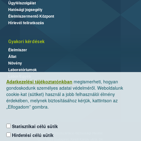
Ügyfélszolgálat
Hatósági jogsegély
Élelmiszermentő Központ
Hírlevél feliratkozás
Gyakori kérdések
Élelmiszer
Állat
Növény
Laboratóriumok
Labor/Egyéb
Adatkezelési tájékoztatónkban
megismerheti, hogyan
gondoskodunk személyes adatai védelméről. Weboldalunk
cookie-kat (sütiket) használ a jobb felhasználói élmény
érdekében, melynek biztosításához kérjük, kattintson az
„Elfogadom” gombra.
Statisztikai célú sütik
Nemzeti Élelmiszerlánc-biztonsági Hivatal
Hirdetési célú sütik
Cím: 1024 Budapest, Keleti Károly utca. 24.