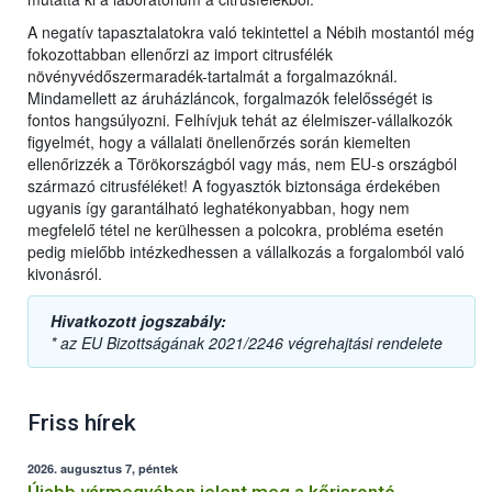
A negatív tapasztalatokra való tekintettel a Nébih mostantól még
fokozottabban ellenőrzi az import citrusfélék
növényvédőszermaradék-tartalmát a forgalmazóknál.
Mindamellett az áruházláncok, forgalmazók felelősségét is
fontos hangsúlyozni. Felhívjuk tehát az élelmiszer-vállalkozók
figyelmét, hogy a vállalati önellenőrzés során kiemelten
ellenőrizzék a Törökországból vagy más, nem EU-s országból
származó citrusféléket! A fogyasztók biztonsága érdekében
ugyanis így garantálható leghatékonyabban, hogy nem
megfelelő tétel ne kerülhessen a polcokra, probléma esetén
pedig mielőbb intézkedhessen a vállalkozás a forgalomból való
kivonásról.
Hivatkozott jogszabály:
* az EU Bizottságának 2021/2246 végrehajtási rendelete
Friss hírek
2026. augusztus 7, péntek