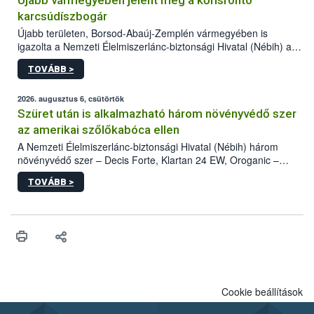
Újabb vármegyében jelent meg a kőrisrontó
karcsúdíszbogár
Újabb területen, Borsod-Abaúj-Zemplén vármegyében is
igazolta a Nemzeti Élelmiszerlánc-biztonsági Hivatal (Nébih) a
kőrisrontó karcsúdíszbogár (Agrilus planipennis) jelenlétét. A
TOVÁBB >
kártevőt nem csak színcsapdában találták meg, de már fertőzött
fában is azonosították. A növényvédelmi szakemberek folytatják
az intenzív felderítést, emellett az intézkedéseket a szlovák
2026. augusztus 6, csütörtök
hatósággal is összehangolják a terjedés megállítása érdekében.
Szüret után is alkalmazható három növényvédő szer
az amerikai szőlőkabóca ellen
A Nemzeti Élelmiszerlánc-biztonsági Hivatal (Nébih) három
növényvédő szer – Decis Forte, Klartan 24 EW, Oroganic –
engedélyokiratát módosította, így azok a szüretet követően,
TOVÁBB >
egészen a vesszőérettség (BBCH 91) stádiumáig
felhasználhatóak a szőlőben. A kiterjesztések célja, hogy a korai
érésű szőlőkben is legyen lehetőség a károsító elleni további
védekezésre. Az Oroganic készítmény kis kiszerelésben kiskerti
felhasználók számára is elérhető és ökológiai termesztésben is
engedélyezett.
Cookie beállítások