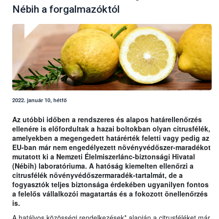
Nébih a forgalmazóktól
2022. január 10, hétfő
Az utóbbi időben a rendszeres és alapos határellenőrzés
ellenére is előfordultak a hazai boltokban olyan citrusfélék,
amelyekben a megengedett határérték feletti vagy pedig az
EU-ban már nem engedélyezett növényvédőszer-maradékot
mutatott ki a Nemzeti Élelmiszerlánc-biztonsági Hivatal
(Nébih) laboratóriuma. A hatóság kiemelten ellenőrzi a
citrusfélék növényvédőszermaradék-tartalmát, de a
fogyasztók teljes biztonsága érdekében ugyanilyen fontos
a felelős vállalkozói magatartás és a fokozott önellenőrzés
is.
A hatályos közösségi rendelkezések* alapján a citrusféléket már