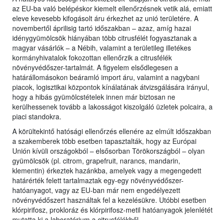
az EU-ba való belépéskor kiemelt ellenőrzésnek vetik alá, emiatt
eleve kevesebb kifogásolt áru érkezhet az unió területére. A
novembertől áprilisig tartó időszakban – azaz, amíg hazai
idénygyümölcsök hiányában több citrusfélét fogyasztanak a
magyar vásárlók – a Nébih, valamint a területileg illetékes
kormányhivatalok fokozottan ellenőrzik a citrusfélék
növényvédőszer-tartalmát. A figyelem elsődlegesen a
határállomásokon beáramló import áru, valamint a nagybani
piacok, logisztikai központok kínálatának átvizsgálására irányul,
hogy a hibás gyümölcstételek innen már biztosan ne
kerülhessenek tovább a lakosságot kiszolgáló üzletek polcaira, a
piaci standokra.
A körültekintő hatósági ellenőrzés ellenére az elmúlt időszakban
a szakemberek több esetben tapasztalták, hogy az Európai
Unión kívüli országokból – elsősorban Törökországból – olyan
gyümölcsök (pl. citrom, grapefruit, narancs, mandarin,
klementin) érkeztek hazánkba, amelyek vagy a megengedett
határérték felett tartalmaztak egy-egy növényvédőszer-
hatóanyagot, vagy az EU-ban már nem engedélyezett
növényvédőszert használtak fel a kezelésükre. Utóbbi esetben
klórpirifosz, prokloráz és klórpirifosz-metil hatóanyagok jelenlétét
mutatta ki a laboratórium a citrusfélékből.