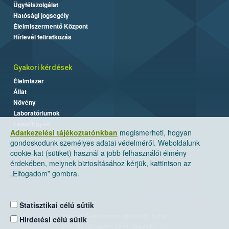
Ügyfélszolgálat
Hatósági jogsegély
Élelmiszermentő Központ
Hírlevél feliratkozás
Gyakori kérdések
Élelmiszer
Állat
Növény
Laboratóriumok
Labor/Egyéb
Adatkezelési tájékoztatónkban
megismerheti, hogyan
gondoskodunk személyes adatai védelméről. Weboldalunk
cookie-kat (sütiket) használ a jobb felhasználói élmény
érdekében, melynek biztosításához kérjük, kattintson az
„Elfogadom” gombra.
Statisztikai célú sütik
Nemzeti Élelmiszerlánc-biztonsági Hivatal
Hirdetési célú sütik
Cím: 1024 Budapest, Keleti Károly utca. 24.