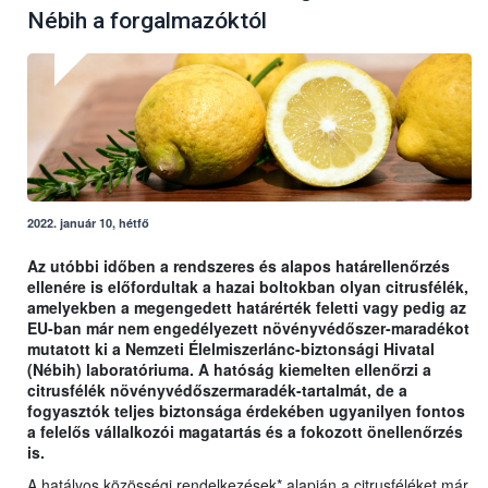
Nébih a forgalmazóktól
2022. január 10, hétfő
Az utóbbi időben a rendszeres és alapos határellenőrzés
ellenére is előfordultak a hazai boltokban olyan citrusfélék,
amelyekben a megengedett határérték feletti vagy pedig az
EU-ban már nem engedélyezett növényvédőszer-maradékot
mutatott ki a Nemzeti Élelmiszerlánc-biztonsági Hivatal
(Nébih) laboratóriuma. A hatóság kiemelten ellenőrzi a
citrusfélék növényvédőszermaradék-tartalmát, de a
fogyasztók teljes biztonsága érdekében ugyanilyen fontos
a felelős vállalkozói magatartás és a fokozott önellenőrzés
is.
A hatályos közösségi rendelkezések* alapján a citrusféléket már