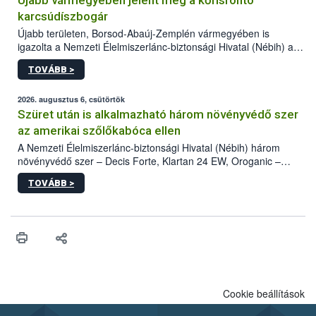
Újabb vármegyében jelent meg a kőrisrontó
karcsúdíszbogár
Újabb területen, Borsod-Abaúj-Zemplén vármegyében is
igazolta a Nemzeti Élelmiszerlánc-biztonsági Hivatal (Nébih) a
kőrisrontó karcsúdíszbogár (Agrilus planipennis) jelenlétét. A
TOVÁBB >
kártevőt nem csak színcsapdában találták meg, de már fertőzött
fában is azonosították. A növényvédelmi szakemberek folytatják
az intenzív felderítést, emellett az intézkedéseket a szlovák
2026. augusztus 6, csütörtök
hatósággal is összehangolják a terjedés megállítása érdekében.
Szüret után is alkalmazható három növényvédő szer
az amerikai szőlőkabóca ellen
A Nemzeti Élelmiszerlánc-biztonsági Hivatal (Nébih) három
növényvédő szer – Decis Forte, Klartan 24 EW, Oroganic –
engedélyokiratát módosította, így azok a szüretet követően,
TOVÁBB >
egészen a vesszőérettség (BBCH 91) stádiumáig
felhasználhatóak a szőlőben. A kiterjesztések célja, hogy a korai
érésű szőlőkben is legyen lehetőség a károsító elleni további
védekezésre. Az Oroganic készítmény kis kiszerelésben kiskerti
felhasználók számára is elérhető és ökológiai termesztésben is
engedélyezett.
Cookie beállítások