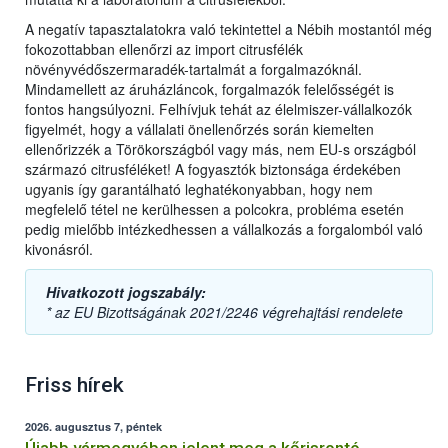
A negatív tapasztalatokra való tekintettel a Nébih mostantól még
fokozottabban ellenőrzi az import citrusfélék
növényvédőszermaradék-tartalmát a forgalmazóknál.
Mindamellett az áruházláncok, forgalmazók felelősségét is
fontos hangsúlyozni. Felhívjuk tehát az élelmiszer-vállalkozók
figyelmét, hogy a vállalati önellenőrzés során kiemelten
ellenőrizzék a Törökországból vagy más, nem EU-s országból
származó citrusféléket! A fogyasztók biztonsága érdekében
ugyanis így garantálható leghatékonyabban, hogy nem
megfelelő tétel ne kerülhessen a polcokra, probléma esetén
pedig mielőbb intézkedhessen a vállalkozás a forgalomból való
kivonásról.
Hivatkozott jogszabály:
* az EU Bizottságának 2021/2246 végrehajtási rendelete
Friss hírek
2026. augusztus 7, péntek