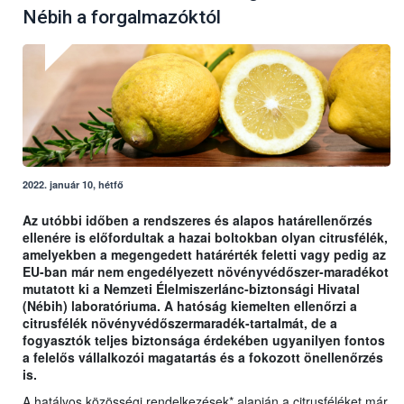
Nébih a forgalmazóktól
2022. január 10, hétfő
Az utóbbi időben a rendszeres és alapos határellenőrzés
ellenére is előfordultak a hazai boltokban olyan citrusfélék,
amelyekben a megengedett határérték feletti vagy pedig az
EU-ban már nem engedélyezett növényvédőszer-maradékot
mutatott ki a Nemzeti Élelmiszerlánc-biztonsági Hivatal
(Nébih) laboratóriuma. A hatóság kiemelten ellenőrzi a
citrusfélék növényvédőszermaradék-tartalmát, de a
fogyasztók teljes biztonsága érdekében ugyanilyen fontos
a felelős vállalkozói magatartás és a fokozott önellenőrzés
is.
A hatályos közösségi rendelkezések* alapján a citrusféléket már