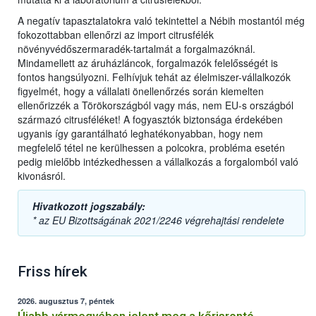
A negatív tapasztalatokra való tekintettel a Nébih mostantól még
fokozottabban ellenőrzi az import citrusfélék
növényvédőszermaradék-tartalmát a forgalmazóknál.
Mindamellett az áruházláncok, forgalmazók felelősségét is
fontos hangsúlyozni. Felhívjuk tehát az élelmiszer-vállalkozók
figyelmét, hogy a vállalati önellenőrzés során kiemelten
ellenőrizzék a Törökországból vagy más, nem EU-s országból
származó citrusféléket! A fogyasztók biztonsága érdekében
ugyanis így garantálható leghatékonyabban, hogy nem
megfelelő tétel ne kerülhessen a polcokra, probléma esetén
pedig mielőbb intézkedhessen a vállalkozás a forgalomból való
kivonásról.
Hivatkozott jogszabály:
* az EU Bizottságának 2021/2246 végrehajtási rendelete
Friss hírek
2026. augusztus 7, péntek