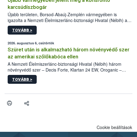
Újabb vármegyében jelent meg a kőrisrontó
karcsúdíszbogár
Újabb területen, Borsod-Abaúj-Zemplén vármegyében is
igazolta a Nemzeti Élelmiszerlánc-biztonsági Hivatal (Nébih) a
kőrisrontó karcsúdíszbogár (Agrilus planipennis) jelenlétét. A
TOVÁBB >
kártevőt nem csak színcsapdában találták meg, de már fertőzött
fában is azonosították. A növényvédelmi szakemberek folytatják
az intenzív felderítést, emellett az intézkedéseket a szlovák
2026. augusztus 6, csütörtök
hatósággal is összehangolják a terjedés megállítása érdekében.
Szüret után is alkalmazható három növényvédő szer
az amerikai szőlőkabóca ellen
A Nemzeti Élelmiszerlánc-biztonsági Hivatal (Nébih) három
növényvédő szer – Decis Forte, Klartan 24 EW, Oroganic –
engedélyokiratát módosította, így azok a szüretet követően,
TOVÁBB >
egészen a vesszőérettség (BBCH 91) stádiumáig
felhasználhatóak a szőlőben. A kiterjesztések célja, hogy a korai
érésű szőlőkben is legyen lehetőség a károsító elleni további
védekezésre. Az Oroganic készítmény kis kiszerelésben kiskerti
felhasználók számára is elérhető és ökológiai termesztésben is
engedélyezett.
Cookie beállítások