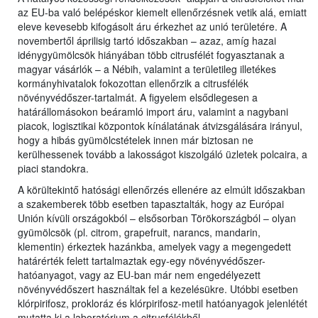
az EU-ba való belépéskor kiemelt ellenőrzésnek vetik alá, emiatt
eleve kevesebb kifogásolt áru érkezhet az unió területére. A
novembertől áprilisig tartó időszakban – azaz, amíg hazai
idénygyümölcsök hiányában több citrusfélét fogyasztanak a
magyar vásárlók – a Nébih, valamint a területileg illetékes
kormányhivatalok fokozottan ellenőrzik a citrusfélék
növényvédőszer-tartalmát. A figyelem elsődlegesen a
határállomásokon beáramló import áru, valamint a nagybani
piacok, logisztikai központok kínálatának átvizsgálására irányul,
hogy a hibás gyümölcstételek innen már biztosan ne
kerülhessenek tovább a lakosságot kiszolgáló üzletek polcaira, a
piaci standokra.
A körültekintő hatósági ellenőrzés ellenére az elmúlt időszakban
a szakemberek több esetben tapasztalták, hogy az Európai
Unión kívüli országokból – elsősorban Törökországból – olyan
gyümölcsök (pl. citrom, grapefruit, narancs, mandarin,
klementin) érkeztek hazánkba, amelyek vagy a megengedett
határérték felett tartalmaztak egy-egy növényvédőszer-
hatóanyagot, vagy az EU-ban már nem engedélyezett
növényvédőszert használtak fel a kezelésükre. Utóbbi esetben
klórpirifosz, prokloráz és klórpirifosz-metil hatóanyagok jelenlétét
mutatta ki a laboratórium a citrusfélékből.