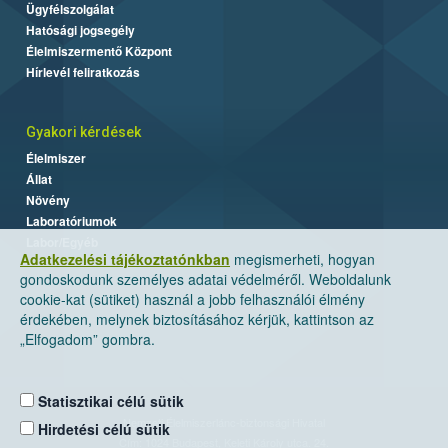
Ügyfélszolgálat
Hatósági jogsegély
Élelmiszermentő Központ
Hírlevél feliratkozás
Gyakori kérdések
Élelmiszer
Állat
Növény
Laboratóriumok
Labor/Egyéb
Adatkezelési tájékoztatónkban
megismerheti, hogyan
gondoskodunk személyes adatai védelméről. Weboldalunk
cookie-kat (sütiket) használ a jobb felhasználói élmény
érdekében, melynek biztosításához kérjük, kattintson az
„Elfogadom” gombra.
Statisztikai célú sütik
Nemzeti Élelmiszerlánc-biztonsági Hivatal
Hirdetési célú sütik
Cím: 1024 Budapest, Keleti Károly utca. 24.