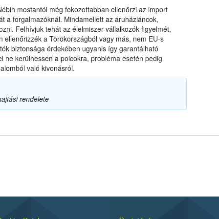
a Nébih mostantól még fokozottabban ellenőrzi az import
t a forgalmazóknál. Mindamellett az áruházláncok,
zni. Felhívjuk tehát az élelmiszer-vállalkozók figyelmét,
ten ellenőrizzék a Törökországból vagy más, nem EU-s
ztók biztonsága érdekében ugyanis így garantálható
l ne kerülhessen a polcokra, probléma esetén pedig
alomból való kivonásról.
ajtási rendelete