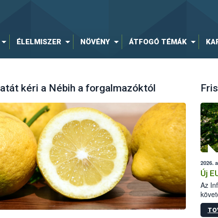
ÉLELMISZER
NÖVÉNY
ÁTFOGÓ TÉMÁK
KA
latát kéri a Nébih a forgalmazóktól
Fris
2026. 
Új E
Az In
követ
szere
TO