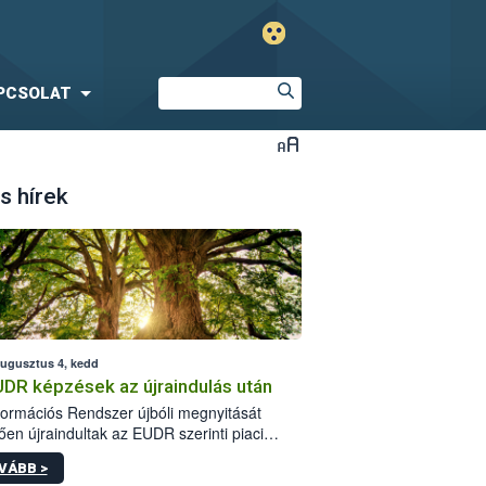
PCSOLAT
s hírek
augusztus 4, kedd
UDR képzések az újraindulás után
formációs Rendszer újbóli megnyitását
ően újraindultak az EUDR szerinti piaci
plőknek szóló online képzések.
VÁBB >