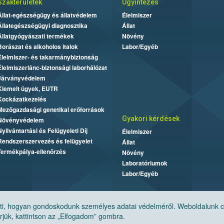
Szakterületek
Ügyintézés
Állat-egészségügy és állatvédelem
Élelmiszer
Állategészségügyi diagnosztika
Állat
Állatgyógyászati termékek
Növény
Borászat és alkoholos italok
Labor/Egyéb
Élelmiszer- és takarmánybiztonság
Élelmiszerlánc-biztonsági laborhálózat
Járványvédelem
Kiemelt ügyek, EUTR
Kockázatkezelés
Mezőgazdasági genetikai erőforrások
Gyakori kérdések
Növényvédelem
Nyilvántartási és Felügyeleti Díj
Élelmiszer
Rendszerszervezés és felügyelet
Állat
Termékpálya-ellenőrzés
Növény
Laboratóriumok
Labor/Egyéb
, hogyan gondoskodunk személyes adatai védelméről. Weboldalunk cook
jük, kattintson az „Elfogadom” gombra.