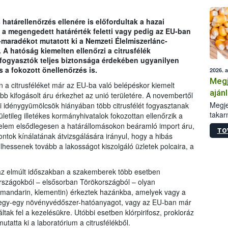
határellenőrzés ellenére is előfordultak a hazai
 a megengedett határérték feletti vagy pedig az EU-ban
aradékot mutatott ki a Nemzeti Élelmiszerlánc-
 A hatóság kiemelten ellenőrzi a citrusfélék
fogyasztók teljes biztonsága érdekében ugyanilyen
s a fokozott önellenőrzés is.
2026. 
Megj
 a citrusféléket már az EU-ba való belépéskor kiemelt
aján
bb kifogásolt áru érkezhet az unió területére. A novembertől
taka
Megje
ai idénygyümölcsök hiányában több citrusfélét fogyasztanak
takar
letileg illetékes kormányhivatalok fokozottan ellenőrzik a
kapcs
gyelem elsődlegesen a határállomásokon beáramló import áru,
TO
irány
ontok kínálatának átvizsgálására irányul, hogy a hibás
hatál
hessenek tovább a lakosságot kiszolgáló üzletek polcaira, a
e az elmúlt időszakban a szakemberek több esetben
 országokból – elsősorban Törökországból – olyan
s, mandarin, klementin) érkeztek hazánkba, amelyek vagy a
k egy-egy növényvédőszer-hatóanyagot, vagy az EU-ban már
k fel a kezelésükre. Utóbbi esetben klórpirifosz, prokloráz
mutatta ki a laboratórium a citrusfélékből.