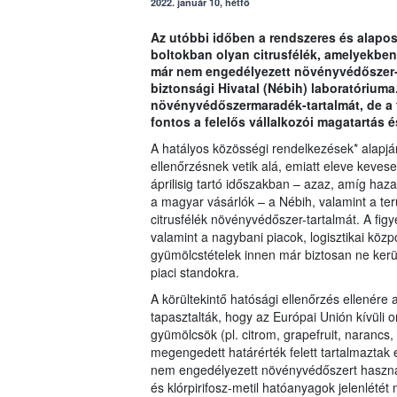
2022. január 10, hétfő
Az utóbbi időben a rendszeres és alapos 
boltokban olyan citrusfélék, amelyekben
már nem engedélyezett növényvédőszer-m
biztonsági Hivatal (Nébih) laboratóriuma.
növényvédőszermaradék-tartalmát, de a 
fontos a felelős vállalkozói magatartás é
A hatályos közösségi rendelkezések* alapján
ellenőrzésnek vetik alá, emiatt eleve kevese
áprilisig tartó időszakban – azaz, amíg haz
a magyar vásárlók – a Nébih, valamint a terü
citrusfélék növényvédőszer-tartalmát. A fi
valamint a nagybani piacok, logisztikai közp
gyümölcstételek innen már biztosan ne kerül
piaci standokra.
A körültekintő hatósági ellenőrzés ellenér
tapasztalták, hogy az Európai Unión kívüli
gyümölcsök (pl. citrom, grapefruit, naranc
megengedett határérték felett tartalmazta
nem engedélyezett növényvédőszert használta
és klórpirifosz-metil hatóanyagok jelenlétét 