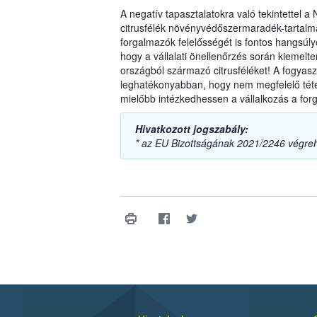
A negatív tapasztalatokra való tekintettel 
citrusfélék növényvédőszermaradék-tartalmá
forgalmazók felelősségét is fontos hangsúlyo
hogy a vállalati önellenőrzés során kiemel
országból származó citrusféléket! A fogyas
leghatékonyabban, hogy nem megfelelő téte
mielőbb intézkedhessen a vállalkozás a forg
Hivatkozott jogszabály:
* az EU Bizottságának 2021/2246 végreh