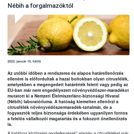
Nébih a forgalmazóktól
2022. január 10, hétfő
Az utóbbi időben a rendszeres és alapos határellenőrzés
ellenére is előfordultak a hazai boltokban olyan citrusfélék,
amelyekben a megengedett határérték feletti vagy pedig az
EU-ban már nem engedélyezett növényvédőszer-maradékot
mutatott ki a Nemzeti Élelmiszerlánc-biztonsági Hivatal
(Nébih) laboratóriuma. A hatóság kiemelten ellenőrzi a
citrusfélék növényvédőszermaradék-tartalmát, de a
fogyasztók teljes biztonsága érdekében ugyanilyen fontos
a felelős vállalkozói magatartás és a fokozott önellenőrzés
is.
A hatályos közösségi rendelkezések* alapján a citrusféléket már