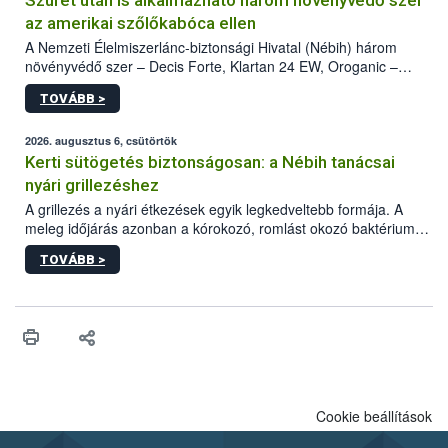
Szüret után is alkalmazható három növényvédő szer
az amerikai szőlőkabóca ellen
A Nemzeti Élelmiszerlánc-biztonsági Hivatal (Nébih) három
növényvédő szer – Decis Forte, Klartan 24 EW, Oroganic –
engedélyokiratát módosította, így azok a szüretet követően,
TOVÁBB >
egészen a vesszőérettség (BBCH 91) stádiumáig
felhasználhatóak a szőlőben. A kiterjesztések célja, hogy a korai
érésű szőlőkben is legyen lehetőség a károsító elleni további
2026. augusztus 6, csütörtök
védekezésre. Az Oroganic készítmény kis kiszerelésben kiskerti
Kerti sütögetés biztonságosan: a Nébih tanácsai
felhasználók számára is elérhető és ökológiai termesztésben is
nyári grillezéshez
engedélyezett.
A grillezés a nyári étkezések egyik legkedveltebb formája. A
meleg időjárás azonban a kórokozó, romlást okozó baktériumok
gyorsabb szaporodásának is kedvez. A szabadtéri sütögetés
TOVÁBB >
ezért nem csupán a megfelelő sütési technikáról szól: legalább
ilyen fontos az alapanyagok biztonságos kezelése, az alapvető
higiéniai szabályok betartása, a megfelelő hőkezelés, valamint a
maradékok szakszerű tárolása. A Nemzeti Élelmiszerlánc-
biztonsági Hivatal (Nébih) Oktatási Programja összegyűjtötte a
biztonságos grillezés legfontosabb tudnivalóit.
Cookie beállítások