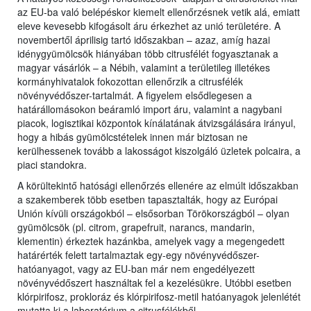
az EU-ba való belépéskor kiemelt ellenőrzésnek vetik alá, emiatt
eleve kevesebb kifogásolt áru érkezhet az unió területére. A
novembertől áprilisig tartó időszakban – azaz, amíg hazai
idénygyümölcsök hiányában több citrusfélét fogyasztanak a
magyar vásárlók – a Nébih, valamint a területileg illetékes
kormányhivatalok fokozottan ellenőrzik a citrusfélék
növényvédőszer-tartalmát. A figyelem elsődlegesen a
határállomásokon beáramló import áru, valamint a nagybani
piacok, logisztikai központok kínálatának átvizsgálására irányul,
hogy a hibás gyümölcstételek innen már biztosan ne
kerülhessenek tovább a lakosságot kiszolgáló üzletek polcaira, a
piaci standokra.
A körültekintő hatósági ellenőrzés ellenére az elmúlt időszakban
a szakemberek több esetben tapasztalták, hogy az Európai
Unión kívüli országokból – elsősorban Törökországból – olyan
gyümölcsök (pl. citrom, grapefruit, narancs, mandarin,
klementin) érkeztek hazánkba, amelyek vagy a megengedett
határérték felett tartalmaztak egy-egy növényvédőszer-
hatóanyagot, vagy az EU-ban már nem engedélyezett
növényvédőszert használtak fel a kezelésükre. Utóbbi esetben
klórpirifosz, prokloráz és klórpirifosz-metil hatóanyagok jelenlétét
mutatta ki a laboratórium a citrusfélékből.