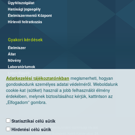
Ügyfélszolgálat
Hatósági jogsegély
Élelmiszermentő Központ
Hírlevél feliratkozás
Gyakori kérdések
Élelmiszer
Állat
Növény
Laboratóriumok
Labor/Egyéb
Adatkezelési tájékoztatónkban
megismerheti, hogyan
gondoskodunk személyes adatai védelméről. Weboldalunk
cookie-kat (sütiket) használ a jobb felhasználói élmény
érdekében, melynek biztosításához kérjük, kattintson az
„Elfogadom” gombra.
Statisztikai célú sütik
Nemzeti Élelmiszerlánc-biztonsági Hivatal
Hirdetési célú sütik
Cím: 1024 Budapest, Keleti Károly utca. 24.