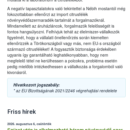
A negatív tapasztalatokra való tekintettel a Nébih mostantól még
fokozottabban ellenőrzi az import citrusfélék
növényvédőszermaradék-tartalmát a forgalmazóknál.
Mindamellett az áruházláncok, forgalmazók felelősségét is
fontos hangsúlyozni. Felhívjuk tehát az élelmiszer-vállalkozók
figyelmét, hogy a vállalati önellenőrzés során kiemelten
ellenőrizzék a Törökországból vagy más, nem EU-s országból
származó citrusféléket! A fogyasztók biztonsága érdekében
ugyanis így garantálható leghatékonyabban, hogy nem
megfelelő tétel ne kerülhessen a polcokra, probléma esetén
pedig mielőbb intézkedhessen a vállalkozás a forgalomból való
kivonásról.
Hivatkozott jogszabály:
* az EU Bizottságának 2021/2246 végrehajtási rendelete
Friss hírek
2026. augusztus 6, csütörtök