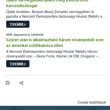
Újabb vármegyében jelent meg a kőrisrontó
karcsúdíszbogár
Újabb területen, Borsod-Abaúj-Zemplén vármegyében is
igazolta a Nemzeti Élelmiszerlánc-biztonsági Hivatal (Nébih) a
kőrisrontó karcsúdíszbogár (Agrilus planipennis) jelenlétét. A
TOVÁBB >
kártevőt nem csak színcsapdában találták meg, de már fertőzött
fában is azonosították. A növényvédelmi szakemberek folytatják
az intenzív felderítést, emellett az intézkedéseket a szlovák
2026. augusztus 6, csütörtök
hatósággal is összehangolják a terjedés megállítása érdekében.
Szüret után is alkalmazható három növényvédő szer
az amerikai szőlőkabóca ellen
A Nemzeti Élelmiszerlánc-biztonsági Hivatal (Nébih) három
növényvédő szer – Decis Forte, Klartan 24 EW, Oroganic –
engedélyokiratát módosította, így azok a szüretet követően,
TOVÁBB >
egészen a vesszőérettség (BBCH 91) stádiumáig
felhasználhatóak a szőlőben. A kiterjesztések célja, hogy a korai
érésű szőlőkben is legyen lehetőség a károsító elleni további
védekezésre. Az Oroganic készítmény kis kiszerelésben kiskerti
felhasználók számára is elérhető és ökológiai termesztésben is
engedélyezett.
Cookie beállítások