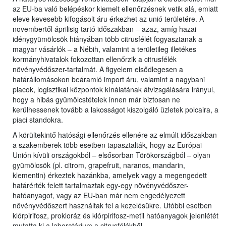
az EU-ba való belépéskor kiemelt ellenőrzésnek vetik alá, emiatt
eleve kevesebb kifogásolt áru érkezhet az unió területére. A
novembertől áprilisig tartó időszakban – azaz, amíg hazai
idénygyümölcsök hiányában több citrusfélét fogyasztanak a
magyar vásárlók – a Nébih, valamint a területileg illetékes
kormányhivatalok fokozottan ellenőrzik a citrusfélék
növényvédőszer-tartalmát. A figyelem elsődlegesen a
határállomásokon beáramló import áru, valamint a nagybani
piacok, logisztikai központok kínálatának átvizsgálására irányul,
hogy a hibás gyümölcstételek innen már biztosan ne
kerülhessenek tovább a lakosságot kiszolgáló üzletek polcaira, a
piaci standokra.
A körültekintő hatósági ellenőrzés ellenére az elmúlt időszakban
a szakemberek több esetben tapasztalták, hogy az Európai
Unión kívüli országokból – elsősorban Törökországból – olyan
gyümölcsök (pl. citrom, grapefruit, narancs, mandarin,
klementin) érkeztek hazánkba, amelyek vagy a megengedett
határérték felett tartalmaztak egy-egy növényvédőszer-
hatóanyagot, vagy az EU-ban már nem engedélyezett
növényvédőszert használtak fel a kezelésükre. Utóbbi esetben
klórpirifosz, prokloráz és klórpirifosz-metil hatóanyagok jelenlétét
mutatta ki a laboratórium a citrusfélékből.