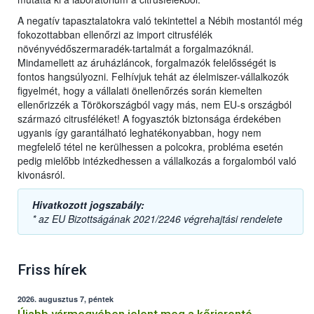
A negatív tapasztalatokra való tekintettel a Nébih mostantól még
fokozottabban ellenőrzi az import citrusfélék
növényvédőszermaradék-tartalmát a forgalmazóknál.
Mindamellett az áruházláncok, forgalmazók felelősségét is
fontos hangsúlyozni. Felhívjuk tehát az élelmiszer-vállalkozók
figyelmét, hogy a vállalati önellenőrzés során kiemelten
ellenőrizzék a Törökországból vagy más, nem EU-s országból
származó citrusféléket! A fogyasztók biztonsága érdekében
ugyanis így garantálható leghatékonyabban, hogy nem
megfelelő tétel ne kerülhessen a polcokra, probléma esetén
pedig mielőbb intézkedhessen a vállalkozás a forgalomból való
kivonásról.
Hivatkozott jogszabály:
* az EU Bizottságának 2021/2246 végrehajtási rendelete
Friss hírek
2026. augusztus 7, péntek