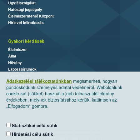
Ügyfélszolgálat
Hatósági jogsegély
Élelmiszermentő Központ
Hírlevél feliratkozás
Gyakori kérdések
Élelmiszer
Állat
Növény
Laboratóriumok
Labor/Egyéb
Adatkezelési tájékoztatónkban
megismerheti, hogyan
gondoskodunk személyes adatai védelméről. Weboldalunk
cookie-kat (sütiket) használ a jobb felhasználói élmény
érdekében, melynek biztosításához kérjük, kattintson az
„Elfogadom” gombra.
Statisztikai célú sütik
Nemzeti Élelmiszerlánc-biztonsági Hivatal
Hirdetési célú sütik
Cím: 1024 Budapest, Keleti Károly utca. 24.