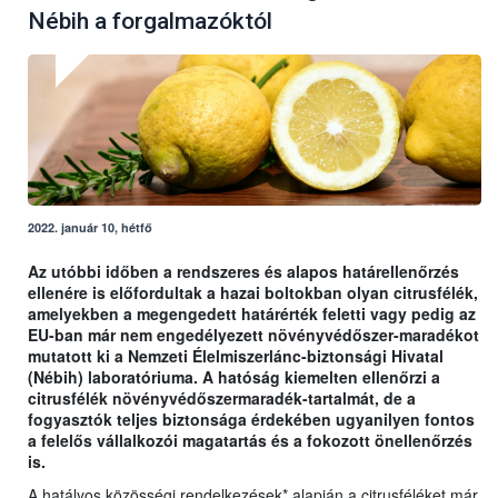
Nébih a forgalmazóktól
2022. január 10, hétfő
Az utóbbi időben a rendszeres és alapos határellenőrzés
ellenére is előfordultak a hazai boltokban olyan citrusfélék,
amelyekben a megengedett határérték feletti vagy pedig az
EU-ban már nem engedélyezett növényvédőszer-maradékot
mutatott ki a Nemzeti Élelmiszerlánc-biztonsági Hivatal
(Nébih) laboratóriuma. A hatóság kiemelten ellenőrzi a
citrusfélék növényvédőszermaradék-tartalmát, de a
fogyasztók teljes biztonsága érdekében ugyanilyen fontos
a felelős vállalkozói magatartás és a fokozott önellenőrzés
is.
A hatályos közösségi rendelkezések* alapján a citrusféléket már