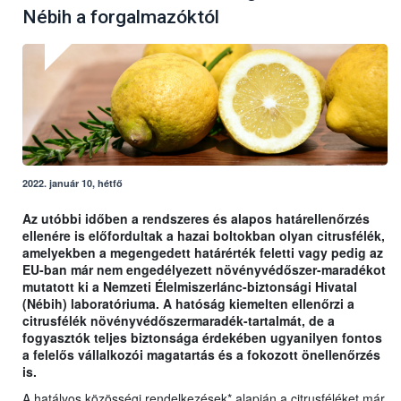
Nébih a forgalmazóktól
2022. január 10, hétfő
Az utóbbi időben a rendszeres és alapos határellenőrzés
ellenére is előfordultak a hazai boltokban olyan citrusfélék,
amelyekben a megengedett határérték feletti vagy pedig az
EU-ban már nem engedélyezett növényvédőszer-maradékot
mutatott ki a Nemzeti Élelmiszerlánc-biztonsági Hivatal
(Nébih) laboratóriuma. A hatóság kiemelten ellenőrzi a
citrusfélék növényvédőszermaradék-tartalmát, de a
fogyasztók teljes biztonsága érdekében ugyanilyen fontos
a felelős vállalkozói magatartás és a fokozott önellenőrzés
is.
A hatályos közösségi rendelkezések* alapján a citrusféléket már