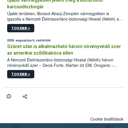
Újabb vármegyében jelent meg a kőrisrontó
karcsúdíszbogár
Újabb területen, Borsod-Abaúj-Zemplén vármegyében is
igazolta a Nemzeti Élelmiszerlánc-biztonsági Hivatal (Nébih) a
kőrisrontó karcsúdíszbogár (Agrilus planipennis) jelenlétét. A
TOVÁBB >
kártevőt nem csak színcsapdában találták meg, de már fertőzött
fában is azonosították. A növényvédelmi szakemberek folytatják
az intenzív felderítést, emellett az intézkedéseket a szlovák
2026. augusztus 6, csütörtök
hatósággal is összehangolják a terjedés megállítása érdekében.
Szüret után is alkalmazható három növényvédő szer
az amerikai szőlőkabóca ellen
A Nemzeti Élelmiszerlánc-biztonsági Hivatal (Nébih) három
növényvédő szer – Decis Forte, Klartan 24 EW, Oroganic –
engedélyokiratát módosította, így azok a szüretet követően,
TOVÁBB >
egészen a vesszőérettség (BBCH 91) stádiumáig
felhasználhatóak a szőlőben. A kiterjesztések célja, hogy a korai
érésű szőlőkben is legyen lehetőség a károsító elleni további
védekezésre. Az Oroganic készítmény kis kiszerelésben kiskerti
felhasználók számára is elérhető és ökológiai termesztésben is
engedélyezett.
Cookie beállítások