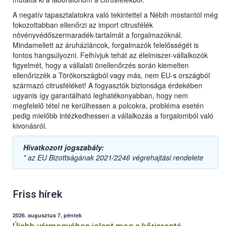
A negatív tapasztalatokra való tekintettel a Nébih mostantól még
fokozottabban ellenőrzi az import citrusfélék
növényvédőszermaradék-tartalmát a forgalmazóknál.
Mindamellett az áruházláncok, forgalmazók felelősségét is
fontos hangsúlyozni. Felhívjuk tehát az élelmiszer-vállalkozók
figyelmét, hogy a vállalati önellenőrzés során kiemelten
ellenőrizzék a Törökországból vagy más, nem EU-s országból
származó citrusféléket! A fogyasztók biztonsága érdekében
ugyanis így garantálható leghatékonyabban, hogy nem
megfelelő tétel ne kerülhessen a polcokra, probléma esetén
pedig mielőbb intézkedhessen a vállalkozás a forgalomból való
kivonásról.
Hivatkozott jogszabály:
* az EU Bizottságának 2021/2246 végrehajtási rendelete
Friss hírek
2026. augusztus 7, péntek