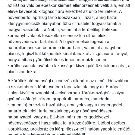
az EU-ba való belépéskor kiemelt ellenőrzésnek vetik alá, emiatt
eleve kevesebb kifogásolt áru érkezhet az unió területére. A
novembertől áprilisig tartó időszakban – azaz, amíg hazai
idénygyümölcsök hiányában több citrusfélét fogyasztanak a
magyar vásárlók – a Nébih, valamint a területileg illetékes
kormányhivatalok fokozottan ellenőrzik a citrusfélék
növényvédőszer-tartalmát. A figyelem elsődlegesen a
határállomásokon beáramló import áru, valamint a nagybani
piacok, logisztikai központok kínálatának átvizsgálására irányul,
hogy a hibás gyümölcstételek innen már biztosan ne
kerülhessenek tovább a lakosságot kiszolgáló üzletek polcaira, a
piaci standokra.
A körültekintő hatósági ellenőrzés ellenére az elmúlt időszakban
a szakemberek több esetben tapasztalták, hogy az Európai
Unión kívüli országokból – elsősorban Törökországból – olyan
gyümölcsök (pl. citrom, grapefruit, narancs, mandarin,
klementin) érkeztek hazánkba, amelyek vagy a megengedett
határérték felett tartalmaztak egy-egy növényvédőszer-
hatóanyagot, vagy az EU-ban már nem engedélyezett
növényvédőszert használtak fel a kezelésükre. Utóbbi esetben
klórpirifosz, prokloráz és klórpirifosz-metil hatóanyagok jelenlétét
mutatta ki a laboratórium a citrusfélékből.