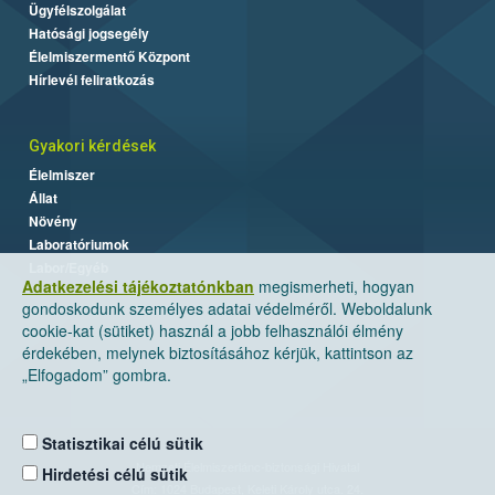
Ügyfélszolgálat
Hatósági jogsegély
Élelmiszermentő Központ
Hírlevél feliratkozás
Gyakori kérdések
Élelmiszer
Állat
Növény
Laboratóriumok
Labor/Egyéb
Adatkezelési tájékoztatónkban
megismerheti, hogyan
gondoskodunk személyes adatai védelméről. Weboldalunk
cookie-kat (sütiket) használ a jobb felhasználói élmény
érdekében, melynek biztosításához kérjük, kattintson az
„Elfogadom” gombra.
Statisztikai célú sütik
Nemzeti Élelmiszerlánc-biztonsági Hivatal
Hirdetési célú sütik
Cím: 1024 Budapest, Keleti Károly utca. 24.